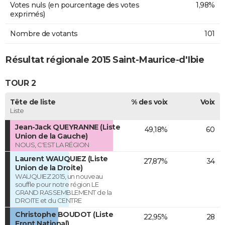
Votes nuls (en pourcentage des votes
1,98%
exprimés)
Nombre de votants
101
Résultat régionale 2015 Saint-Maurice-d'Ibie
TOUR 2
Tête de liste
% des voix
Voix
Liste
Jean-Jack QUEYRANNE (Liste
49,18%
60
Union de la Gauche)
NOUS, C'EST LA RÉGION
Laurent WAUQUIEZ (Liste
27,87%
34
Union de la Droite)
WAUQUIEZ 2015, un nouveau
souffle pour notre région LE
GRAND RASSEMBLEMENT de la
DROITE et du CENTRE
Christophe BOUDOT (Liste
22,95%
28
Front National)