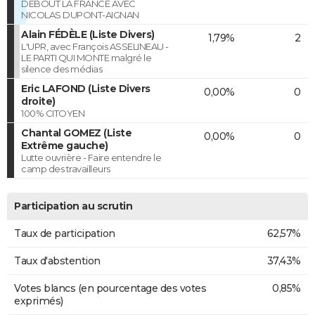
DEBOUT LA FRANCE AVEC
NICOLAS DUPONT-AIGNAN
Alain FÉDÈLE (Liste Divers)
1,79%
2
L'UPR, avec François ASSELINEAU -
LE PARTI QUI MONTE malgré le
silence des médias
Eric LAFOND (Liste Divers
0,00%
0
droite)
100% CITOYEN
Chantal GOMEZ (Liste
0,00%
0
Extrême gauche)
Lutte ouvrière - Faire entendre le
camp des travailleurs
Participation au scrutin
Taux de participation
62,57%
Taux d'abstention
37,43%
Votes blancs (en pourcentage des votes
0,85%
exprimés)