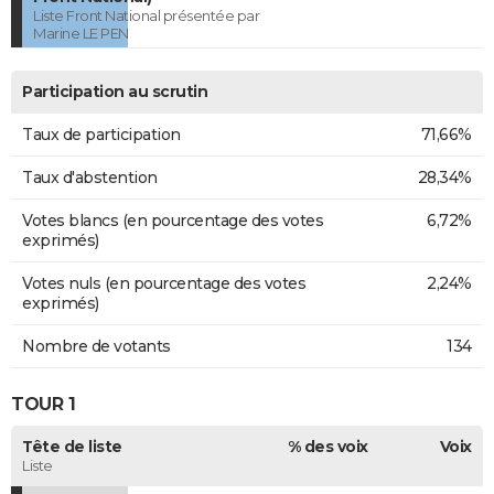
Liste Front National présentée par
Marine LE PEN
Participation au scrutin
Taux de participation
71,66%
Taux d'abstention
28,34%
Votes blancs (en pourcentage des votes
6,72%
exprimés)
Votes nuls (en pourcentage des votes
2,24%
exprimés)
Nombre de votants
134
TOUR 1
Tête de liste
% des voix
Voix
Liste