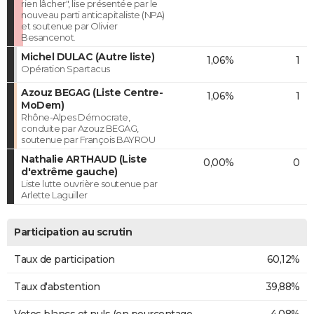
rien lâcher", lise présentée par le
nouveau parti anticapitaliste (NPA)
et soutenue par Olivier
Besancenot.
Michel DULAC (Autre liste)
1,06%
1
Opération Spartacus
Azouz BEGAG (Liste Centre-
1,06%
1
MoDem)
Rhône-Alpes Démocrate,
conduite par Azouz BEGAG,
soutenue par François BAYROU
Nathalie ARTHAUD (Liste
0,00%
0
d'extrême gauche)
Liste lutte ouvrière soutenue par
Arlette Laguiller
Participation au scrutin
Taux de participation
60,12%
Taux d'abstention
39,88%
Votes blancs et nuls (en pourcentage
4,08%