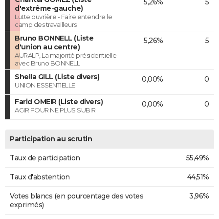
5,26%
5
d'extrême-gauche)
Lutte ouvrière - Faire entendre le
camp des travailleurs
Bruno BONNELL (Liste
5,26%
5
d'union au centre)
AURALP, La majorité présidentielle
avec Bruno BONNELL
Shella GILL (Liste divers)
0,00%
0
UNION ESSENTIELLE
Farid OMEIR (Liste divers)
0,00%
0
AGIR POUR NE PLUS SUBIR
Participation au scrutin
Taux de participation
55,49%
Taux d'abstention
44,51%
Votes blancs (en pourcentage des votes
3,96%
exprimés)