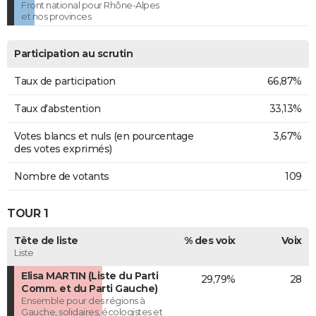
Front national pour Rhône-Alpes
et nos provinces
Participation au scrutin
Taux de participation
66,87%
Taux d'abstention
33,13%
Votes blancs et nuls (en pourcentage
3,67%
des votes exprimés)
Nombre de votants
109
TOUR 1
Tête de liste
% des voix
Voix
Liste
Elisa MARTIN (Liste du Parti
29,79%
28
Comm. et du Parti Gauche)
Ensemble pour des régions à
Gauche, solidaires, écologistes et