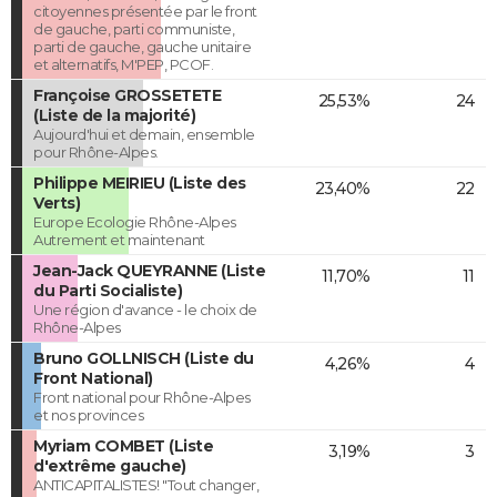
citoyennes présentée par le front
de gauche, parti communiste,
parti de gauche, gauche unitaire
et alternatifs, M'PEP, PCOF.
Françoise GROSSETETE
25,53%
24
(Liste de la majorité)
Aujourd'hui et demain, ensemble
pour Rhône-Alpes.
Philippe MEIRIEU (Liste des
23,40%
22
Verts)
Europe Ecologie Rhône-Alpes
Autrement et maintenant
Jean-Jack QUEYRANNE (Liste
11,70%
11
du Parti Socialiste)
Une région d'avance - le choix de
Rhône-Alpes
Bruno GOLLNISCH (Liste du
4,26%
4
Front National)
Front national pour Rhône-Alpes
et nos provinces
Myriam COMBET (Liste
3,19%
3
d'extrême gauche)
ANTICAPITALISTES! "Tout changer,