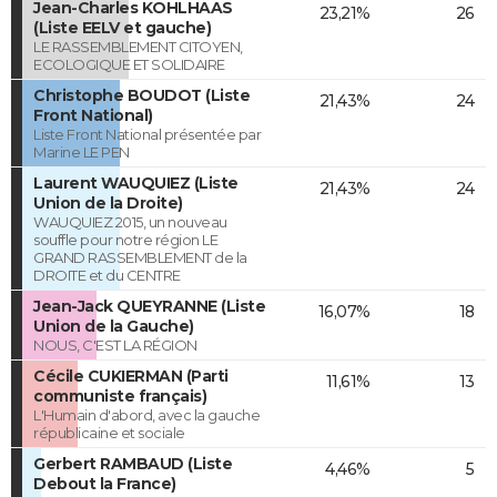
Jean-Charles KOHLHAAS
23,21%
26
(Liste EELV et gauche)
LE RASSEMBLEMENT CITOYEN,
ECOLOGIQUE ET SOLIDAIRE
Christophe BOUDOT (Liste
21,43%
24
Front National)
Liste Front National présentée par
Marine LE PEN
Laurent WAUQUIEZ (Liste
21,43%
24
Union de la Droite)
WAUQUIEZ 2015, un nouveau
souffle pour notre région LE
GRAND RASSEMBLEMENT de la
DROITE et du CENTRE
Jean-Jack QUEYRANNE (Liste
16,07%
18
Union de la Gauche)
NOUS, C'EST LA RÉGION
Cécile CUKIERMAN (Parti
11,61%
13
communiste français)
L'Humain d'abord, avec la gauche
républicaine et sociale
Gerbert RAMBAUD (Liste
4,46%
5
Debout la France)