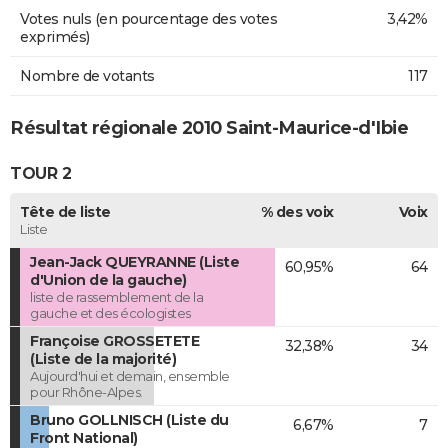
Votes nuls (en pourcentage des votes
3,42%
exprimés)
Nombre de votants
117
Résultat régionale 2010 Saint-Maurice-d'Ibie
TOUR 2
Tête de liste
% des voix
Voix
Liste
Jean-Jack QUEYRANNE (Liste
60,95%
64
d'Union de la gauche)
liste de rassemblement de la
gauche et des écologistes
Françoise GROSSETETE
32,38%
34
(Liste de la majorité)
Aujourd'hui et demain, ensemble
pour Rhône-Alpes.
Bruno GOLLNISCH (Liste du
6,67%
7
Front National)