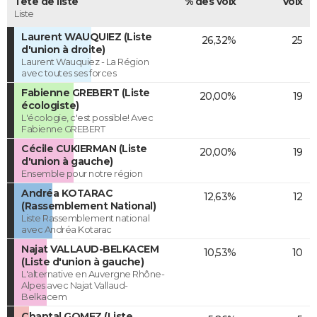
Tête de liste
% des voix
Voix
Liste
Laurent WAUQUIEZ (Liste
26,32%
25
d'union à droite)
Laurent Wauquiez - La Région
avec toutes ses forces
Fabienne GREBERT (Liste
20,00%
19
écologiste)
L'écologie, c'est possible! Avec
Fabienne GREBERT
Cécile CUKIERMAN (Liste
20,00%
19
d'union à gauche)
Ensemble pour notre région
Andréa KOTARAC
12,63%
12
(Rassemblement National)
Liste Rassemblement national
avec Andréa Kotarac
Najat VALLAUD-BELKACEM
10,53%
10
(Liste d'union à gauche)
L'alternative en Auvergne Rhône-
Alpes avec Najat Vallaud-
Belkacem
Chantal GOMEZ (Liste