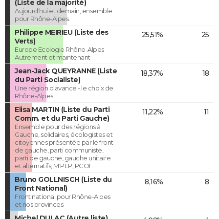
(Liste de la majorité)
Aujourd'hui et demain, ensemble
pour Rhône-Alpes.
Philippe MEIRIEU (Liste des
25,51%
25
Verts)
Europe Ecologie Rhône-Alpes
Autrement et maintenant
Jean-Jack QUEYRANNE (Liste
18,37%
18
du Parti Socialiste)
Une région d'avance - le choix de
Rhône-Alpes
Elisa MARTIN (Liste du Parti
11,22%
11
Comm. et du Parti Gauche)
Ensemble pour des régions à
Gauche, solidaires, écologistes et
citoyennes présentée par le front
de gauche, parti communiste,
parti de gauche, gauche unitaire
et alternatifs, M'PEP, PCOF.
Bruno GOLLNISCH (Liste du
8,16%
8
Front National)
Front national pour Rhône-Alpes
et nos provinces
Michel DULAC (Autre liste)