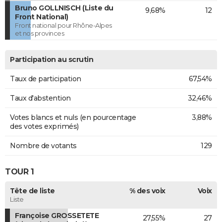
Bruno GOLLNISCH (Liste du
9,68%
12
Front National)
Front national pour Rhône-Alpes
et nos provinces
Participation au scrutin
Taux de participation
67,54%
Taux d'abstention
32,46%
Votes blancs et nuls (en pourcentage
3,88%
des votes exprimés)
Nombre de votants
129
TOUR 1
Tête de liste
% des voix
Voix
Liste
Françoise GROSSETETE
27,55%
27