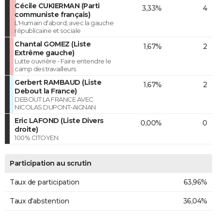
Cécile CUKIERMAN (Parti
3,33%
4
communiste français)
L'Humain d'abord, avec la gauche
républicaine et sociale
Chantal GOMEZ (Liste
1,67%
2
Extrême gauche)
Lutte ouvrière - Faire entendre le
camp des travailleurs
Gerbert RAMBAUD (Liste
1,67%
2
Debout la France)
DEBOUT LA FRANCE AVEC
NICOLAS DUPONT-AIGNAN
Eric LAFOND (Liste Divers
0,00%
0
droite)
100% CITOYEN
Participation au scrutin
Taux de participation
63,96%
Taux d'abstention
36,04%