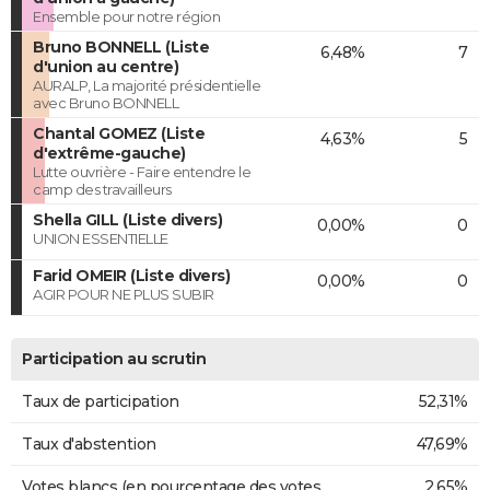
Ensemble pour notre région
Bruno BONNELL (Liste
6,48%
7
d'union au centre)
AURALP, La majorité présidentielle
avec Bruno BONNELL
Chantal GOMEZ (Liste
4,63%
5
d'extrême-gauche)
Lutte ouvrière - Faire entendre le
camp des travailleurs
Shella GILL (Liste divers)
0,00%
0
UNION ESSENTIELLE
Farid OMEIR (Liste divers)
0,00%
0
AGIR POUR NE PLUS SUBIR
Participation au scrutin
Taux de participation
52,31%
Taux d'abstention
47,69%
Votes blancs (en pourcentage des votes
2,65%