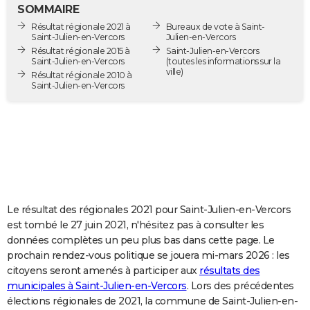
SOMMAIRE
City break
Voyage de noces
Climat
Destinations
Voyage nature
Forum
+
PHOTO
Résultat régionale 2021 à
Bureaux de vote à Saint-
Saint-Julien-en-Vercors
Julien-en-Vercors
GUIDES D'ACHAT
Résultat régionale 2015 à
Saint-Julien-en-Vercors
Saint-Julien-en-Vercors
(toutes les informations sur la
ville)
BONS PLANS
Résultat régionale 2010 à
Saint-Julien-en-Vercors
CARTE DE VOEUX
Carte Bonne année
Carte Pâques
Carte de Noël
Carte Saint-Valentin
Carte d'anniversaire
DICTIONNAIRE
Biographies
Expressions
Dictionnaire
Citations
Proverbes
PROGRAMME TV
COPAINS D'AVANT
Le résultat des régionales 2021 pour Saint-Julien-en-Vercors
Se connecter
Collèges
Universités
Service militaire
S'inscrire
Lycées
Primaires
Entreprises
Avis de recherche
AVIS DE DÉCÈS
est tombé le 27 juin 2021, n'hésitez pas à consulter les
données complètes un peu plus bas dans cette page. Le
FORUM
prochain rendez-vous politique se jouera mi-mars 2026 : les
Lifestyle
Sport
Television
Cinema
Bricolage
Culture
Auto
Voyage
citoyens seront amenés à participer aux
résultats des
municipales à Saint-Julien-en-Vercors
. Lors des précédentes
élections régionales de 2021, la commune de Saint-Julien-en-