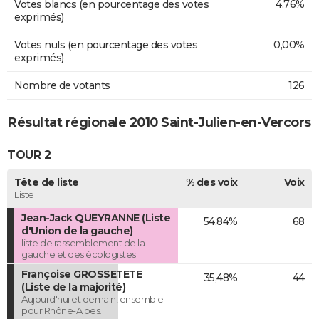
Votes blancs (en pourcentage des votes
4,76%
exprimés)
Votes nuls (en pourcentage des votes
0,00%
exprimés)
Nombre de votants
126
Résultat régionale 2010 Saint-Julien-en-Vercors
TOUR 2
Tête de liste
% des voix
Voix
Liste
Jean-Jack QUEYRANNE (Liste
54,84%
68
d'Union de la gauche)
liste de rassemblement de la
gauche et des écologistes
Françoise GROSSETETE
35,48%
44
(Liste de la majorité)
Aujourd'hui et demain, ensemble
pour Rhône-Alpes.