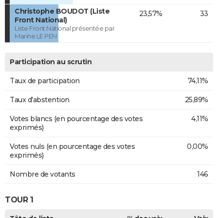
Christophe BOUDOT (Liste
23,57%
33
Front National)
Liste Front National présentée par
Marine LE PEN
Participation au scrutin
Taux de participation
74,11%
Taux d'abstention
25,89%
Votes blancs (en pourcentage des votes
4,11%
exprimés)
Votes nuls (en pourcentage des votes
0,00%
exprimés)
Nombre de votants
146
TOUR 1