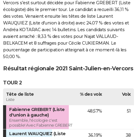
Vercors s'est surtout décidée pour Fabienne GREBERT (Liste
écologiste) dès le premier tour. Le candidat a recueilli 36,11 %
des votes. Venaient ensuite les têtes de liste Laurent
WAUQUIEZ (Liste d'union à droite) avec 24,07 % des votes et
Andréa KOTARAC avec 14 bulletins. Les candidats suivants
avaient arraché : 8,33 % des votes pour Najat VALLAUD-
BELKACEM et 8 suffrages pour Cécile CUKIERMAN. Le
pourcentage de participation atteignait à ce moment-là les
50,00 %.
Résultat régionale 2021 Saint-Julien-en-Vercors
TOUR 2
Tête de liste
% des voix
Voix
Liste
Fabienne GREBERT (Liste
48,57%
51
d'union à gauche)
Ensemble, l'écologie c'est
possible! Avec Fabienne GREBERT
Laurent WAUQUIEZ (Liste
36,19%
38