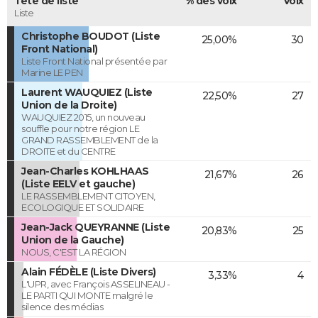
Tête de liste
% des voix
Voix
Liste
Christophe BOUDOT (Liste
25,00%
30
Front National)
Liste Front National présentée par
Marine LE PEN
Laurent WAUQUIEZ (Liste
22,50%
27
Union de la Droite)
WAUQUIEZ 2015, un nouveau
souffle pour notre région LE
GRAND RASSEMBLEMENT de la
DROITE et du CENTRE
Jean-Charles KOHLHAAS
21,67%
26
(Liste EELV et gauche)
LE RASSEMBLEMENT CITOYEN,
ECOLOGIQUE ET SOLIDAIRE
Jean-Jack QUEYRANNE (Liste
20,83%
25
Union de la Gauche)
NOUS, C'EST LA RÉGION
Alain FÉDÈLE (Liste Divers)
3,33%
4
L'UPR, avec François ASSELINEAU -
LE PARTI QUI MONTE malgré le
silence des médias