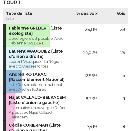
TOUR 1
Tête de liste
% des voix
Voix
Liste
Fabienne GREBERT (Liste
36,11%
39
écologiste)
L'écologie, c'est possible! Avec
Fabienne GREBERT
Laurent WAUQUIEZ (Liste
24,07%
26
d'union à droite)
Laurent Wauquiez - La Région
avec toutes ses forces
Andréa KOTARAC
12,96%
14
(Rassemblement National)
Liste Rassemblement national
avec Andréa Kotarac
Najat VALLAUD-BELKACEM
8,33%
9
(Liste d'union à gauche)
L'alternative en Auvergne Rhône-
Alpes avec Najat Vallaud-
Belkacem
Cécile CUKIERMAN (Liste
7,41%
8
d'union à gauche)