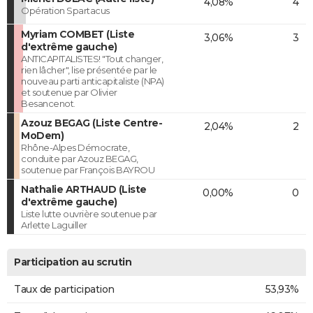
4,08%
4
Opération Spartacus
Myriam COMBET (Liste
3,06%
3
d'extrême gauche)
ANTICAPITALISTES! "Tout changer,
rien lâcher", lise présentée par le
nouveau parti anticapitaliste (NPA)
et soutenue par Olivier
Besancenot.
Azouz BEGAG (Liste Centre-
2,04%
2
MoDem)
Rhône-Alpes Démocrate,
conduite par Azouz BEGAG,
soutenue par François BAYROU
Nathalie ARTHAUD (Liste
0,00%
0
d'extrême gauche)
Liste lutte ouvrière soutenue par
Arlette Laguiller
Participation au scrutin
Taux de participation
53,93%