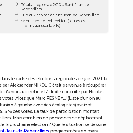
e-
Résultat régionale 2010 à Saint-Jean-de-
Rebervilliers
e-
Bureaux de vote à Saint-Jean-de-Rebervilliers
Saint-Jean-de-Rebervilliers
(toutes les
informations sur la ville)
dans le cadre des élections régionales de juin 2021, la
e par Aleksandar NIKOLIC était parvenue à récupérer
ste d'union au centre et à droite conduite par Nicolas
s votes. Alors que Marc FESNEAU (Liste d'union au
'union à gauche avec des écologistes) avaient
,15 % des votes. Le taux de participation montait
villiers. Mais combien de personnes se déplaceront
de la prochaine élection ? Quelle situation se dessine
nt-Jean-de-Rebervilliers
programmées en mars