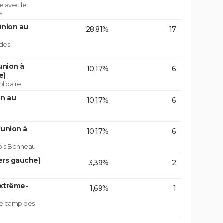
e avec le
s
union au
28,81%
17
 des
union à
10,17%
6
e)
lidaire
on au
10,17%
6
'union à
10,17%
6
çois Bonneau
ers gauche)
3,39%
2
extrême-
1,69%
1
 le camp des