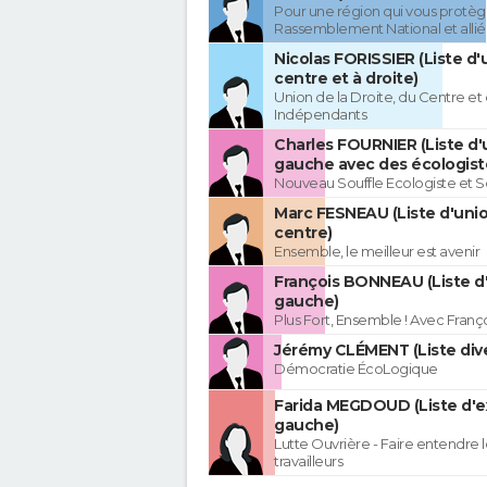
Pour une région qui vous protèg
Rassemblement National et allié
Nicolas FORISSIER (Liste d'
centre et à droite)
Union de la Droite, du Centre et
Indépendants
Charles FOURNIER (Liste d'
gauche avec des écologist
Nouveau Souffle Ecologiste et So
Marc FESNEAU (Liste d'uni
centre)
Ensemble, le meilleur est avenir
François BONNEAU (Liste d
gauche)
Plus Fort, Ensemble ! Avec Fran
Jérémy CLÉMENT (Liste div
Démocratie ÉcoLogique
Farida MEGDOUD (Liste d'
gauche)
Lutte Ouvrière - Faire entendre
travailleurs