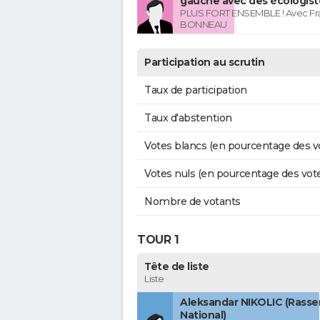
gauche avec des écologist
PLUS FORT ENSEMBLE ! Avec Fr
BONNEAU
Participation au scrutin
Taux de participation
Taux d'abstention
Votes blancs (en pourcentage des v
Votes nuls (en pourcentage des vot
Nombre de votants
TOUR 1
Tête de liste
Liste
Aleksandar NIKOLIC (Rass
National)