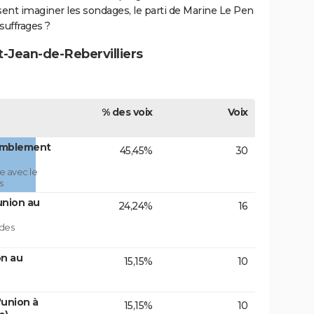
sent imaginer les sondages, le parti de Marine Le Pen
suffrages ?
t-Jean-de-Rebervilliers
% des voix
Voix
emblement
45,45%
30
e avec le
s
union au
24,24%
16
 des
on au
15,15%
10
'union à
15,15%
10