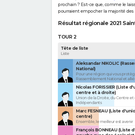
prochain ? Est-ce que, comme le lais
pourraient empocher la majorité des 
Résultat régionale 2021 Sain
TOUR 2
Tête de liste
Liste
Aleksandar NIKOLIC (Rass
National)
Pour une région qui vous protèg
Rassemblement National et allié
Nicolas FORISSIER (Liste d'
centre et à droite)
Union de la Droite, du Centre et
Indépendants
Marc FESNEAU (Liste d'uni
centre)
Ensemble, le meilleur est avenir
François BONNEAU (Liste d