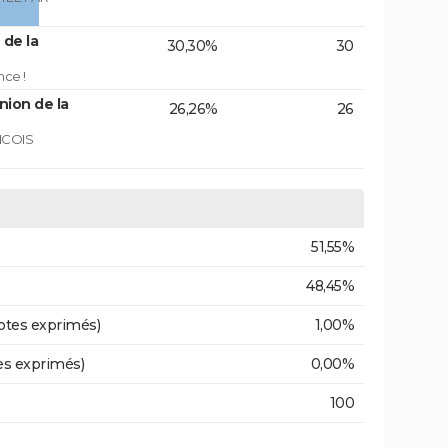
 de la
30,30%
30
nce !
nion de la
26,26%
26
NCOIS
51,55%
48,45%
otes exprimés)
1,00%
es exprimés)
0,00%
100