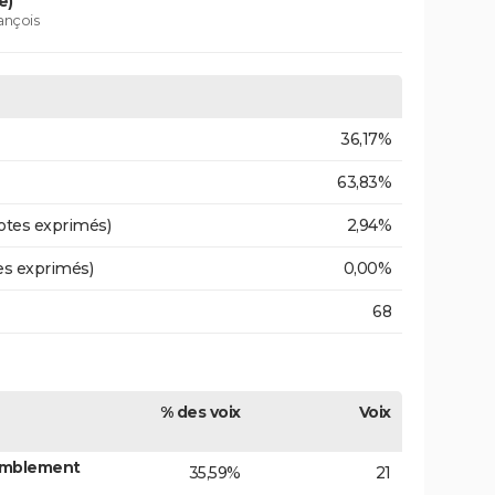
e)
ançois
36,17%
63,83%
otes exprimés)
2,94%
es exprimés)
0,00%
68
% des voix
Voix
emblement
35,59%
21