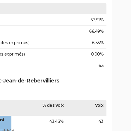
33,51%
66,49%
otes exprimés)
6,35%
es exprimés)
0,00%
63
t-Jean-de-Rebervilliers
% des voix
Voix
ont
43,43%
43
TEE PAR