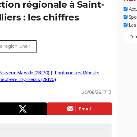
ction régionale à Saint-
Actu
iers : les chiffres
Spo
Les 
Sauveur-Marville (28170)
Fontaine-les-Ribouts
neuf-en-Thymerais (28170)
20/06/26 17:13
Email