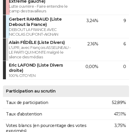
Extrême gauche)
Lutte ouvrière - Faire entendre le
camp des travailleurs
Gerbert RAMBAUD (Liste
3,24%
9
Debout la France)
DEBOUT LA FRANCE AVEC
NICOLAS DUPONT-AIGNAN
Alain FÉDÈLE (Liste Divers)
2,16%
6
L'UPR, avec François ASSELINEAU -
LE PARTI QUI MONTE malgré le
silence des médias
Eric LAFOND (Liste Divers
0,00%
0
droite)
100% CITOYEN
Participation au scrutin
Taux de participation
52,89%
Taux d'abstention
47,11%
Votes blancs (en pourcentage des votes
3,75%
exprimés)