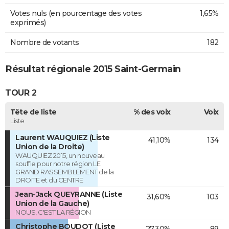
Votes nuls (en pourcentage des votes
1,65%
exprimés)
Nombre de votants
182
Résultat régionale 2015 Saint-Germain
TOUR 2
Tête de liste
% des voix
Voix
Liste
Laurent WAUQUIEZ (Liste
41,10%
134
Union de la Droite)
WAUQUIEZ 2015, un nouveau
souffle pour notre région LE
GRAND RASSEMBLEMENT de la
DROITE et du CENTRE
Jean-Jack QUEYRANNE (Liste
31,60%
103
Union de la Gauche)
NOUS, C'EST LA RÉGION
Christophe BOUDOT (Liste
27,30%
89