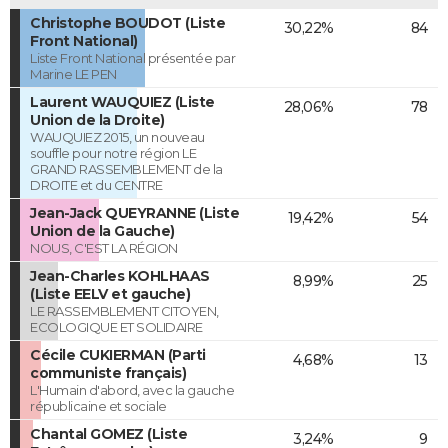
Christophe BOUDOT (Liste
30,22%
84
Front National)
Liste Front National présentée par
Marine LE PEN
Laurent WAUQUIEZ (Liste
28,06%
78
Union de la Droite)
WAUQUIEZ 2015, un nouveau
souffle pour notre région LE
GRAND RASSEMBLEMENT de la
DROITE et du CENTRE
Jean-Jack QUEYRANNE (Liste
19,42%
54
Union de la Gauche)
NOUS, C'EST LA RÉGION
Jean-Charles KOHLHAAS
8,99%
25
(Liste EELV et gauche)
LE RASSEMBLEMENT CITOYEN,
ECOLOGIQUE ET SOLIDAIRE
Cécile CUKIERMAN (Parti
4,68%
13
communiste français)
L'Humain d'abord, avec la gauche
républicaine et sociale
Chantal GOMEZ (Liste
3,24%
9