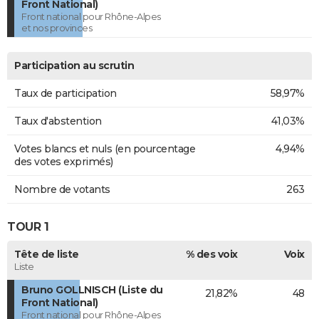
Front National)
Front national pour Rhône-Alpes
et nos provinces
Participation au scrutin
Taux de participation
58,97%
Taux d'abstention
41,03%
Votes blancs et nuls (en pourcentage
4,94%
des votes exprimés)
Nombre de votants
263
TOUR 1
Tête de liste
% des voix
Voix
Liste
Bruno GOLLNISCH (Liste du
21,82%
48
Front National)
Front national pour Rhône-Alpes