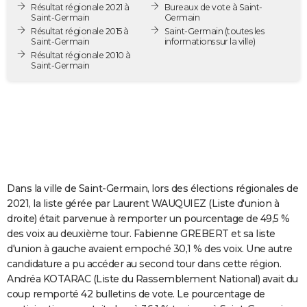
Résultat régionale 2021 à
Bureaux de vote à Saint-
City break
Voyage de noces
Climat
Destinations
Voyage nature
Forum
+
PHOTO
Saint-Germain
Germain
Résultat régionale 2015 à
Saint-Germain
(toutes les
Saint-Germain
informations sur la ville)
GUIDES D'ACHAT
Résultat régionale 2010 à
Saint-Germain
BONS PLANS
CARTE DE VOEUX
Carte Bonne année
Carte Pâques
Carte de Noël
Carte Saint-Valentin
Carte d'anniversaire
DICTIONNAIRE
Biographies
Expressions
Dictionnaire
Citations
Proverbes
PROGRAMME TV
COPAINS D'AVANT
Dans la ville de Saint-Germain, lors des élections régionales de
2021, la liste gérée par Laurent WAUQUIEZ (Liste d'union à
Se connecter
Collèges
Universités
Service militaire
S'inscrire
Lycées
Primaires
Entreprises
Avis de recherche
AVIS DE DÉCÈS
droite) était parvenue à remporter un pourcentage de 49,5 %
des voix au deuxième tour. Fabienne GREBERT et sa liste
FORUM
d'union à gauche avaient empoché 30,1 % des voix. Une autre
candidature a pu accéder au second tour dans cette région.
Lifestyle
Sport
Television
Cinema
Bricolage
Culture
Auto
Voyage
Andréa KOTARAC (Liste du Rassemblement National) avait du
coup remporté 42 bulletins de vote. Le pourcentage de