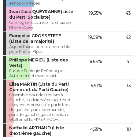
et nos provinces
Jean-Jack QUEYRANNE (Liste
19,55%
43
du Parti Socialiste)
Une région d'avance - le choix de
Rhône-Alpes
Françoise GROSSETETE
19,09%
42
(Liste de la majorité)
Aujourd'hui et demain, ensemble
pour Rhône-Alpes.
Philippe MEIRIEU (Liste des
18,64%
41
Verts)
Europe Ecologie Rhône-Alpes
Autrement et maintenant
Elisa MARTIN (Liste du Parti
5,91%
13
Comm. et du Parti Gauche)
Ensemble pour des régions à
Gauche, solidaires, écologistes et
citoyennes présentée par le front
de gauche, parti communiste,
parti de gauche, gauche unitaire
et alternatifs, M'PEP, PCOF.
Nathalie ARTHAUD (Liste
4,55%
10
d'extrême gauche)