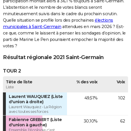
participation montait alors à 36,1 % toujours à Saint-Germain.
L'abstention et le nombre de votes blancs seront
minutieusement suivis dans le cadre du prochain scrutin.
Quelle situation se profile lors des prochaines
élections
municipales à Saint-Germain
attendues en mars 2026 ? Est-
ce que, comme le laissent à penser les sondages d’opinion, le
parti de Marine Le Pen pourraient empocher la majorité des
votes ?
Résultat régionale 2021 Saint-Germain
TOUR 2
Tête de liste
% des voix
Voix
Liste
Laurent WAUQUIEZ (Liste
49,51%
102
d'union à droite)
Laurent Wauquiez - La Région
avec toutes ses forces
Fabienne GREBERT (Liste
30,10%
62
d'union à gauche)
Ensemble, l'écologie c'est