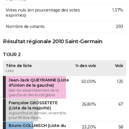
Votes nuls (en pourcentage des votes
1,37%
exprimés)
Nombre de votants
293
Résultat régionale 2010 Saint-Germain
TOUR 2
Tête de liste
% des voix
Voix
Liste
Jean-Jack QUEYRANNE (Liste
50,00%
125
d'Union de la gauche)
liste de rassemblement de la
gauche et des écologistes
Françoise GROSSETETE
26,80%
67
(Liste de la majorité)
Aujourd'hui et demain, ensemble
pour Rhône-Alpes.
Bruno GOLLNISCH (Liste du
23,20%
58