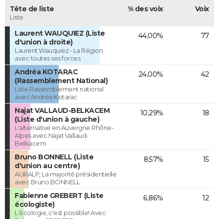
Tête de liste
% des voix
Voix
Liste
Laurent WAUQUIEZ (Liste
44,00%
77
d'union à droite)
Laurent Wauquiez - La Région
avec toutes ses forces
Andréa KOTARAC
24,00%
42
(Rassemblement National)
Liste Rassemblement national
avec Andréa Kotarac
Najat VALLAUD-BELKACEM
10,29%
18
(Liste d'union à gauche)
L'alternative en Auvergne Rhône-
Alpes avec Najat Vallaud-
Belkacem
Bruno BONNELL (Liste
8,57%
15
d'union au centre)
AURALP, La majorité présidentielle
avec Bruno BONNELL
Fabienne GREBERT (Liste
6,86%
12
écologiste)
L'écologie, c'est possible! Avec