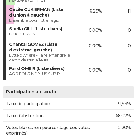
Fabienne GREBERT
Cécile CUKIERMAN (Liste
6,29%
11
d'union à gauche)
Ensemble pour notre région
Shella GILL (Liste divers)
0,00%
0
UNION ESSENTIELLE
Chantal GOMEZ (Liste
0,00%
0
d'extrême-gauche)
Lutte ouvrière - Faire entendre le
camp des travailleurs
Farid OMEIR (Liste divers)
0,00%
0
AGIR POUR NE PLUS SUBIR
Participation au scrutin
Taux de participation
31,93%
Taux d'abstention
68,07%
Votes blancs (en pourcentage des votes
2,20%
exprimés)