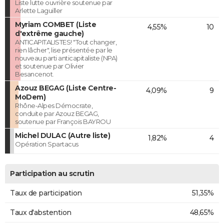
Liste lutte ouvrière soutenue par
Arlette Laguiller
Myriam COMBET (Liste
4,55%
10
d'extrême gauche)
ANTICAPITALISTES! "Tout changer,
rien lâcher", lise présentée par le
nouveau parti anticapitaliste (NPA)
et soutenue par Olivier
Besancenot.
Azouz BEGAG (Liste Centre-
4,09%
9
MoDem)
Rhône-Alpes Démocrate,
conduite par Azouz BEGAG,
soutenue par François BAYROU
Michel DULAC (Autre liste)
1,82%
4
Opération Spartacus
Participation au scrutin
Taux de participation
51,35%
Taux d'abstention
48,65%