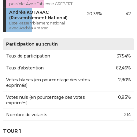
possible! Avec Fabienne GREBERT
Andréa KOTARAC
20,39%
42
(Rassemblement National)
Liste Rassemblement national
avec Andréa Kotarac
Participation au scrutin
Taux de participation
37,54%
Taux d'abstention
62,46%
Votes blancs (en pourcentage des votes
2,80%
exprimés)
Votes nuls (en pourcentage des votes
0,93%
exprimés)
Nombre de votants
214
TOUR 1