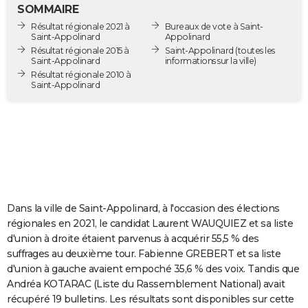
SOMMAIRE
City break
Voyage de noces
Climat
Destinations
Voyage nature
Forum
+
PHOTO
Résultat régionale 2021 à
Bureaux de vote à Saint-
Saint-Appolinard
Appolinard
GUIDES D'ACHAT
Résultat régionale 2015 à
Saint-Appolinard
(toutes les
Saint-Appolinard
informations sur la ville)
BONS PLANS
Résultat régionale 2010 à
Saint-Appolinard
CARTE DE VOEUX
Carte Bonne année
Carte Pâques
Carte de Noël
Carte Saint-Valentin
Carte d'anniversaire
DICTIONNAIRE
Biographies
Expressions
Dictionnaire
Citations
Proverbes
PROGRAMME TV
COPAINS D'AVANT
Dans la ville de Saint-Appolinard, à l'occasion des élections
Se connecter
Collèges
Universités
Service militaire
S'inscrire
Lycées
Primaires
Entreprises
Avis de recherche
AVIS DE DÉCÈS
régionales en 2021, le candidat Laurent WAUQUIEZ et sa liste
d'union à droite étaient parvenus à acquérir 55,5 % des
FORUM
suffrages au deuxième tour. Fabienne GREBERT et sa liste
Lifestyle
Sport
Television
Cinema
Bricolage
Culture
Auto
Voyage
d'union à gauche avaient empoché 35,6 % des voix. Tandis que
Andréa KOTARAC (Liste du Rassemblement National) avait
récupéré 19 bulletins. Les résultats sont disponibles sur cette