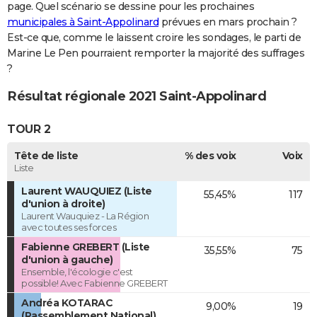
page. Quel scénario se dessine pour les prochaines
municipales à Saint-Appolinard
prévues en mars prochain ?
Est-ce que, comme le laissent croire les sondages, le parti de
Marine Le Pen pourraient remporter la majorité des suffrages
?
Résultat régionale 2021 Saint-Appolinard
TOUR 2
Tête de liste
% des voix
Voix
Liste
Laurent WAUQUIEZ (Liste
55,45%
117
d'union à droite)
Laurent Wauquiez - La Région
avec toutes ses forces
Fabienne GREBERT (Liste
35,55%
75
d'union à gauche)
Ensemble, l'écologie c'est
possible! Avec Fabienne GREBERT
Andréa KOTARAC
9,00%
19
(Rassemblement National)