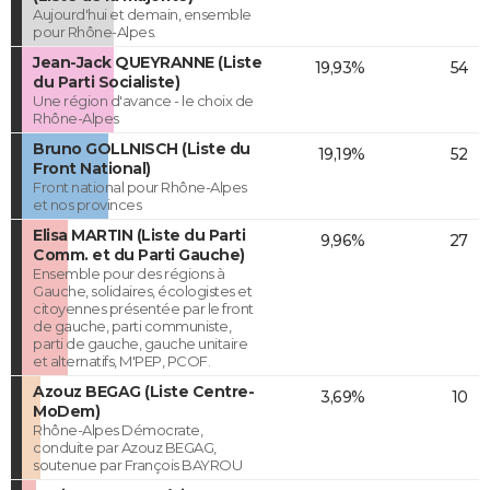
Aujourd'hui et demain, ensemble
pour Rhône-Alpes.
Jean-Jack QUEYRANNE (Liste
19,93%
54
du Parti Socialiste)
Une région d'avance - le choix de
Rhône-Alpes
Bruno GOLLNISCH (Liste du
19,19%
52
Front National)
Front national pour Rhône-Alpes
et nos provinces
Elisa MARTIN (Liste du Parti
9,96%
27
Comm. et du Parti Gauche)
Ensemble pour des régions à
Gauche, solidaires, écologistes et
citoyennes présentée par le front
de gauche, parti communiste,
parti de gauche, gauche unitaire
et alternatifs, M'PEP, PCOF.
Azouz BEGAG (Liste Centre-
3,69%
10
MoDem)
Rhône-Alpes Démocrate,
conduite par Azouz BEGAG,
soutenue par François BAYROU