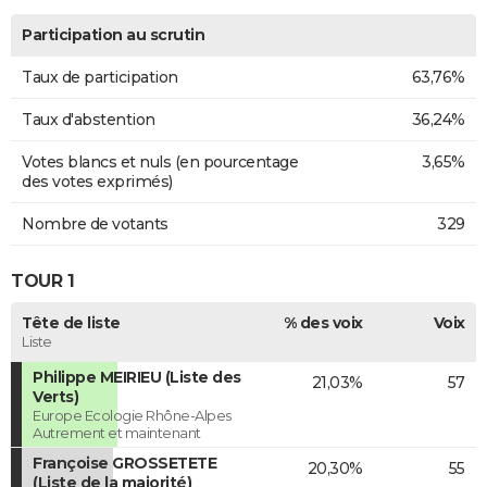
Participation au scrutin
Taux de participation
63,76%
Taux d'abstention
36,24%
Votes blancs et nuls (en pourcentage
3,65%
des votes exprimés)
Nombre de votants
329
TOUR 1
Tête de liste
% des voix
Voix
Liste
Philippe MEIRIEU (Liste des
21,03%
57
Verts)
Europe Ecologie Rhône-Alpes
Autrement et maintenant
Françoise GROSSETETE
20,30%
55
(Liste de la majorité)