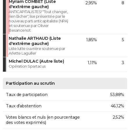
Myriam COMBET (Liste
2,95%
8
d'extrême gauche)
ANTICAPITALISTES! "Tout changer,
rien lâcher", lise présentée par le
nouveau parti anticapitaliste (NPA)
et soutenue par Olivier
Besancenot.
Nathalie ARTHAUD (Liste
1,85%
5
d'extrême gauche)
Liste lutte ouvrière soutenue par
Arlette Laguiller
Michel DULAC (Autre liste)
1,11%
3
Opération Spartacus
Participation au scrutin
Taux de participation
53,88%
Taux d'abstention
46,12%
Votes blancs et nuls (en pourcentage
2,52%
des votes exprimés)