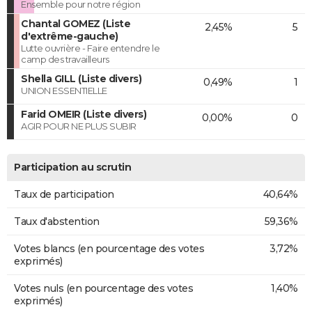
Ensemble pour notre région
Chantal GOMEZ (Liste
2,45%
5
d'extrême-gauche)
Lutte ouvrière - Faire entendre le
camp des travailleurs
Shella GILL (Liste divers)
0,49%
1
UNION ESSENTIELLE
Farid OMEIR (Liste divers)
0,00%
0
AGIR POUR NE PLUS SUBIR
Participation au scrutin
Taux de participation
40,64%
Taux d'abstention
59,36%
Votes blancs (en pourcentage des votes
3,72%
exprimés)
Votes nuls (en pourcentage des votes
1,40%
exprimés)