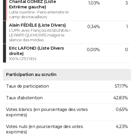
Chantal GOMEZ (Liste
1,03%
3
Extrême gauche)
Lutte ouvrière - Faire entendre le
camp des travailleurs
Alain FÉDÈLE (Liste Divers)
0,34%
1
L'UPR, avec François ASSELINEAU -
LE PARTI QUI MONTE malgré le
silence des médias
Eric LAFOND (Liste Divers
0,00%
0
droite)
100% CITOYEN
Participation au scrutin
Taux de participation
57,17%
Taux d'abstention
42,83%
Votes blancs (en pourcentage des votes
0,65%
exprimés)
Votes nuls (en pourcentage des votes
4,23%
exprimés)