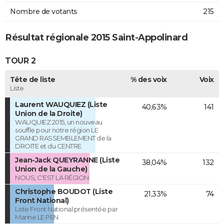
Nombre de votants
215
Résultat régionale 2015 Saint-Appolinard
TOUR 2
Tête de liste
% des voix
Voix
Liste
Laurent WAUQUIEZ (Liste
40,63%
141
Union de la Droite)
WAUQUIEZ 2015, un nouveau
souffle pour notre région LE
GRAND RASSEMBLEMENT de la
DROITE et du CENTRE
Jean-Jack QUEYRANNE (Liste
38,04%
132
Union de la Gauche)
NOUS, C'EST LA RÉGION
Christophe BOUDOT (Liste
21,33%
74
Front National)
Liste Front National présentée par
Marine LE PEN