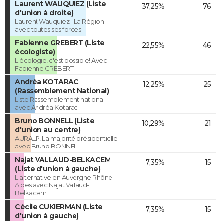
Laurent WAUQUIEZ (Liste
37,25%
76
d'union à droite)
Laurent Wauquiez - La Région
avec toutes ses forces
Fabienne GREBERT (Liste
22,55%
46
écologiste)
L'écologie, c'est possible! Avec
Fabienne GREBERT
Andréa KOTARAC
12,25%
25
(Rassemblement National)
Liste Rassemblement national
avec Andréa Kotarac
Bruno BONNELL (Liste
10,29%
21
d'union au centre)
AURALP, La majorité présidentielle
avec Bruno BONNELL
Najat VALLAUD-BELKACEM
7,35%
15
(Liste d'union à gauche)
L'alternative en Auvergne Rhône-
Alpes avec Najat Vallaud-
Belkacem
Cécile CUKIERMAN (Liste
7,35%
15
d'union à gauche)