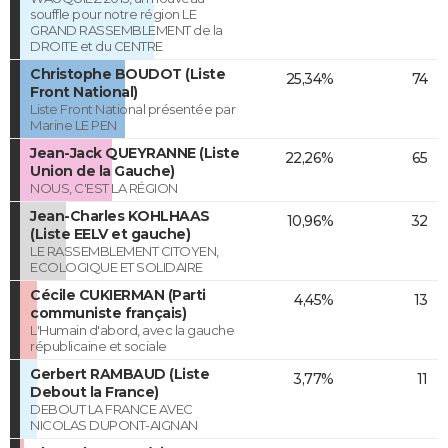
souffle pour notre région LE
GRAND RASSEMBLEMENT de la
DROITE et du CENTRE
Christophe BOUDOT (Liste
25,34%
74
Front National)
Liste Front National présentée par
Marine LE PEN
Jean-Jack QUEYRANNE (Liste
22,26%
65
Union de la Gauche)
NOUS, C'EST LA RÉGION
Jean-Charles KOHLHAAS
10,96%
32
(Liste EELV et gauche)
LE RASSEMBLEMENT CITOYEN,
ECOLOGIQUE ET SOLIDAIRE
Cécile CUKIERMAN (Parti
4,45%
13
communiste français)
L'Humain d'abord, avec la gauche
républicaine et sociale
Gerbert RAMBAUD (Liste
3,77%
11
Debout la France)
DEBOUT LA FRANCE AVEC
NICOLAS DUPONT-AIGNAN