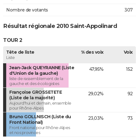
Nombre de votants
307
Résultat régionale 2010 Saint-Appolinard
TOUR 2
Tête de liste
% des voix
Voix
Liste
Jean-Jack QUEYRANNE (Liste
47,95%
152
d'Union de la gauche)
liste de rassemblement de la
gauche et des écologistes
Françoise GROSSETETE
29,02%
92
(Liste de la majorité)
Aujourd'hui et demain, ensemble
pour Rhône-Alpes.
Bruno GOLLNISCH (Liste du
23,03%
73
Front National)
Front national pour Rhône-Alpes
et nos provinces