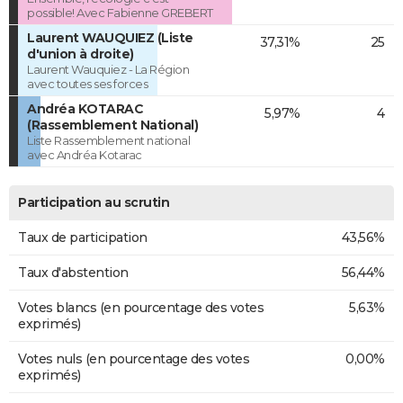
possible! Avec Fabienne GREBERT
Laurent WAUQUIEZ (Liste
37,31%
25
d'union à droite)
Laurent Wauquiez - La Région
avec toutes ses forces
Andréa KOTARAC
5,97%
4
(Rassemblement National)
Liste Rassemblement national
avec Andréa Kotarac
Participation au scrutin
Taux de participation
43,56%
Taux d'abstention
56,44%
Votes blancs (en pourcentage des votes
5,63%
exprimés)
Votes nuls (en pourcentage des votes
0,00%
exprimés)