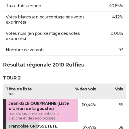
Taux d'abstention
40,85%
Votes blancs (en pourcentage des votes
4,12%
exprimés)
Votes nuls (en pourcentage des votes
0,00%
exprimés)
Nombre de votants
97
Résultat régionale 2010 Ruffieu
TOUR 2
Tête de liste
% des voix
Voix
Liste
Jean-Jack QUEYRANNE (Liste
60,44%
55
d'Union de la gauche)
liste de rassemblement de la
gauche et des écologistes
Françoise GROSSETETE
27,47%
25