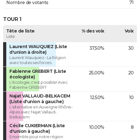
Nombre de votants
71
TOUR 1
Tête de liste
% des voix
Voix
Liste
Laurent WAUQUIEZ (Liste
37,50%
30
d'union à droite)
Laurent Wauquiez - La Région
avec toutes ses forces
Fabienne GREBERT (Liste
25,00%
20
écologiste)
L'écologie, c'est possible! Avec
Fabienne GREBERT
Najat VALLAUD-BELKACEM
12,50%
10
(Liste d'union à gauche)
L'alternative en Auvergne Rhône-
Alpes avec Najat Vallaud-
Belkacem
Cécile CUKIERMAN (Liste
10,00%
8
d'union à gauche)
Ensemble pour notre région