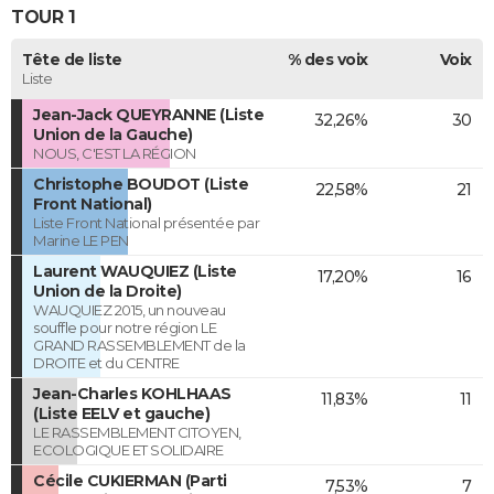
TOUR 1
Tête de liste
% des voix
Voix
Liste
Jean-Jack QUEYRANNE (Liste
32,26%
30
Union de la Gauche)
NOUS, C'EST LA RÉGION
Christophe BOUDOT (Liste
22,58%
21
Front National)
Liste Front National présentée par
Marine LE PEN
Laurent WAUQUIEZ (Liste
17,20%
16
Union de la Droite)
WAUQUIEZ 2015, un nouveau
souffle pour notre région LE
GRAND RASSEMBLEMENT de la
DROITE et du CENTRE
Jean-Charles KOHLHAAS
11,83%
11
(Liste EELV et gauche)
LE RASSEMBLEMENT CITOYEN,
ECOLOGIQUE ET SOLIDAIRE
Cécile CUKIERMAN (Parti
7,53%
7