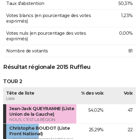
Taux d'abstention
50,31%
Votes blancs (en pourcentage des votes
1,23%
exprimés)
Votes nuls (en pourcentage des votes
0,00%
exprimés)
Nombre de votants
81
Résultat régionale 2015 Ruffieu
TOUR 2
Tête de liste
% des voix
Voix
Liste
Jean-Jack QUEYRANNE (Liste
54,02%
47
Union de la Gauche)
NOUS, C'EST LA RÉGION
Christophe BOUDOT (Liste
25,29%
22
Front National)
Liste Front National présentée par