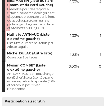
Elisa MARTIN (Liste du Parti
5,33%
4
Comm. et du Parti Gauche)
Ensemble pour des régions à
Gauche, solidaires, écologistes et
citoyennes présentée par le front
de gauche, parti communiste,
parti de gauche, gauche unitaire
et alternatifs, M'PEP, PCOF.
Nathalie ARTHAUD (Liste
1,33%
1
d'extrême gauche)
Liste lutte ouvrière soutenue par
Arlette Laguiller
Michel DULAC (Autre liste)
1,33%
1
Opération Spartacus
Myriam COMBET (Liste
0,00%
0
d'extrême gauche)
ANTICAPITALISTES! "Tout changer,
rien lâcher", lise présentée par le
nouveau parti anticapitaliste (NPA)
et soutenue par Olivier
Besancenot.
Participation au scrutin