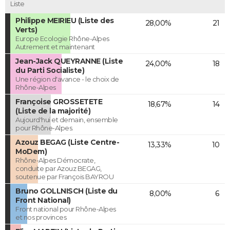
Liste
Philippe MEIRIEU (Liste des
28,00%
21
Verts)
Europe Ecologie Rhône-Alpes
Autrement et maintenant
Jean-Jack QUEYRANNE (Liste
24,00%
18
du Parti Socialiste)
Une région d'avance - le choix de
Rhône-Alpes
Françoise GROSSETETE
18,67%
14
(Liste de la majorité)
Aujourd'hui et demain, ensemble
pour Rhône-Alpes.
Azouz BEGAG (Liste Centre-
13,33%
10
MoDem)
Rhône-Alpes Démocrate,
conduite par Azouz BEGAG,
soutenue par François BAYROU
Bruno GOLLNISCH (Liste du
8,00%
6
Front National)
Front national pour Rhône-Alpes
et nos provinces