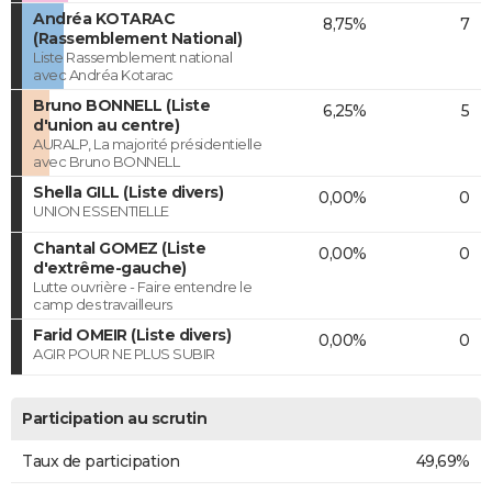
Andréa KOTARAC
8,75%
7
(Rassemblement National)
Liste Rassemblement national
avec Andréa Kotarac
Bruno BONNELL (Liste
6,25%
5
d'union au centre)
AURALP, La majorité présidentielle
avec Bruno BONNELL
Shella GILL (Liste divers)
0,00%
0
UNION ESSENTIELLE
Chantal GOMEZ (Liste
0,00%
0
d'extrême-gauche)
Lutte ouvrière - Faire entendre le
camp des travailleurs
Farid OMEIR (Liste divers)
0,00%
0
AGIR POUR NE PLUS SUBIR
Participation au scrutin
Taux de participation
49,69%