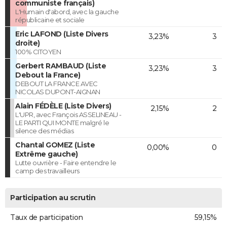
communiste français)
L'Humain d'abord, avec la gauche
républicaine et sociale
Eric LAFOND (Liste Divers
3,23%
3
droite)
100% CITOYEN
Gerbert RAMBAUD (Liste
3,23%
3
Debout la France)
DEBOUT LA FRANCE AVEC
NICOLAS DUPONT-AIGNAN
Alain FÉDÈLE (Liste Divers)
2,15%
2
L'UPR, avec François ASSELINEAU -
LE PARTI QUI MONTE malgré le
silence des médias
Chantal GOMEZ (Liste
0,00%
0
Extrême gauche)
Lutte ouvrière - Faire entendre le
camp des travailleurs
Participation au scrutin
Taux de participation
59,15%