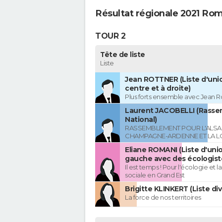
Résultat régionale 2021 Romi
TOUR 2
Tête de liste
Liste
Jean ROTTNER (Liste d'uni
centre et à droite)
Plus forts ensemble avec Jean R
Laurent JACOBELLI (Rass
National)
RASSEMBLEMENT POUR L'ALSAC
CHAMPAGNE-ARDENNE ET LA L
Eliane ROMANI (Liste d'uni
gauche avec des écologist
Il est temps ! Pour l'écologie et la
sociale en Grand Est
Brigitte KLINKERT (Liste di
La force de nos territoires