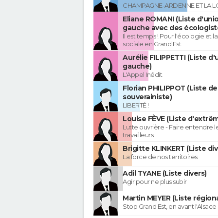
CHAMPAGNE-ARDENNE ET LA L
Eliane ROMANI (Liste d'uni
gauche avec des écologist
Il est temps ! Pour l'écologie et la
sociale en Grand Est
Aurélie FILIPPETTI (Liste d'
gauche)
L'Appel Inédit
Florian PHILIPPOT (Liste de
souverainiste)
LIBERTÉ !
Louise FÈVE (Liste d'extr
Lutte ouvrière - Faire entendre 
travailleurs
Brigitte KLINKERT (Liste di
La force de nos territoires
Adil TYANE (Liste divers)
Agir pour ne plus subir
Martin MEYER (Liste régiona
Stop Grand Est, en avant l'Alsace 