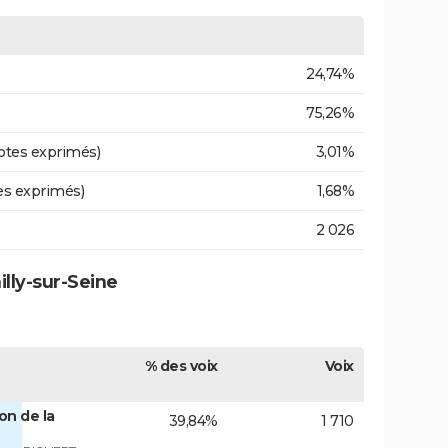
24,74%
75,26%
otes exprimés)
3,01%
es exprimés)
1,68%
2 026
lly-sur-Seine
% des voix
Voix
on de la
39,84%
1 710