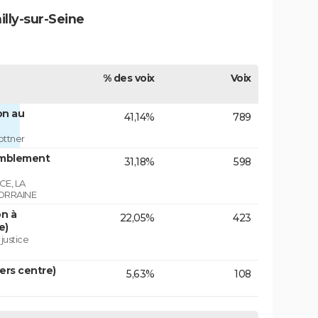
lly-sur-Seine
% des voix
Voix
on au
41,14%
789
ottner
emblement
31,18%
598
E, LA
ORRAINE
on à
22,05%
423
e)
 justice
vers centre)
5,63%
108