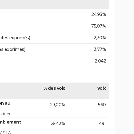
24,93%
75,07%
otes exprimés)
2,30%
es exprimés)
3,77%
2 042
% des voix
Voix
on au
29,00%
560
ottner
emblement
25,43%
491
E, LA