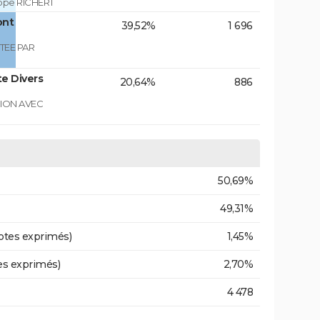
ippe RICHERT
ont
39,52%
1 696
TEE PAR
e Divers
20,64%
886
GION AVEC
50,69%
49,31%
otes exprimés)
1,45%
es exprimés)
2,70%
4 478