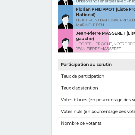
Unissons nos énergies avec Phil
Florian PHILIPPOT (Liste Fr
National)
LISTE FRONT NATIONAL PRESEN
MARINE LE PEN
Jean-Pierre MASSERET (List
gauche)
+ FORTE, + PROCHE, NOTRE RE
JEAN-PIERRE MASSERET
Participation au scrutin
Taux de participation
Taux d'abstention
Votes blancs (en pourcentage des v
Votes nuls (en pourcentage des vot
Nombre de votants