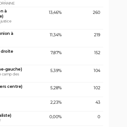
ORRAINE
on à
13,46%
260
e)
 justice
union à
11,34%
219
 droite
7,87%
152
ême-gauche)
5,39%
104
le camp des
vers centre)
5,28%
102
2,23%
43
liste)
0,00%
0
!