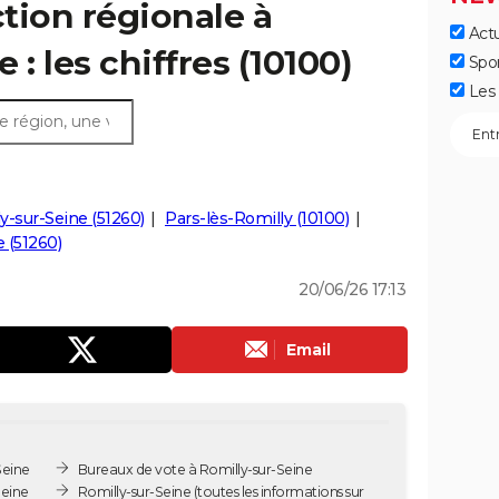
ction régionale à
Actu
 : les chiffres (10100)
Spo
Les 
ly-sur-Seine (51260)
Pars-lès-Romilly (10100)
 (51260)
20/06/26 17:13
Email
Seine
Bureaux de vote à Romilly-sur-Seine
Seine
Romilly-sur-Seine
(toutes les informations sur