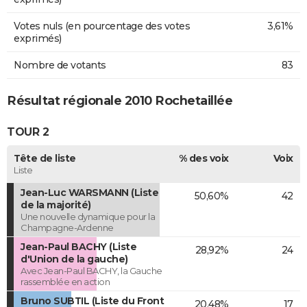
Votes nuls (en pourcentage des votes
3,61%
exprimés)
Nombre de votants
83
Résultat régionale 2010 Rochetaillée
TOUR 2
Tête de liste
% des voix
Voix
Liste
Jean-Luc WARSMANN (Liste
50,60%
42
de la majorité)
Une nouvelle dynamique pour la
Champagne-Ardenne
Jean-Paul BACHY (Liste
28,92%
24
d'Union de la gauche)
Avec Jean-Paul BACHY, la Gauche
rassemblée en action
Bruno SUBTIL (Liste du Front
20,48%
17