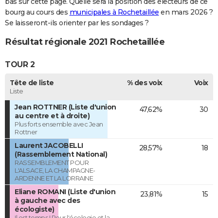
bas sur cette page. Quelle sera la position des électeurs de ce
bourg au cours des
municipales à Rochetaillée
en mars 2026 ?
Se laisseront-ils orienter par les sondages ?
Résultat régionale 2021 Rochetaillée
TOUR 2
Tête de liste
% des voix
Voix
Liste
Jean ROTTNER (Liste d'union
47,62%
30
au centre et à droite)
Plus forts ensemble avec Jean
Rottner
Laurent JACOBELLI
28,57%
18
(Rassemblement National)
RASSEMBLEMENT POUR
L'ALSACE, LA CHAMPAGNE-
ARDENNE ET LA LORRAINE
Eliane ROMANI (Liste d'union
23,81%
15
à gauche avec des
écologiste)
Il est temps ! Pour l'écologie et la