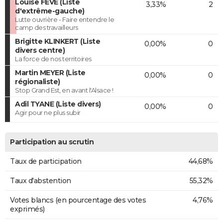
Louise FÈVE (Liste
3,33%
2
d'extrême-gauche)
Lutte ouvrière - Faire entendre le
camp des travailleurs
Brigitte KLINKERT (Liste
0,00%
0
divers centre)
La force de nos territoires
Martin MEYER (Liste
0,00%
0
régionaliste)
Stop Grand Est, en avant l'Alsace !
Adil TYANE (Liste divers)
0,00%
0
Agir pour ne plus subir
Participation au scrutin
Taux de participation
44,68%
Taux d'abstention
55,32%
Votes blancs (en pourcentage des votes
4,76%
exprimés)