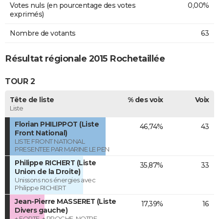
Votes nuls (en pourcentage des votes
0,00%
exprimés)
Nombre de votants
63
Résultat régionale 2015 Rochetaillée
TOUR 2
Tête de liste
% des voix
Voix
Liste
Florian PHILIPPOT (Liste
46,74%
43
Front National)
LISTE FRONT NATIONAL
PRESENTEE PAR MARINE LE PEN
Philippe RICHERT (Liste
35,87%
33
Union de la Droite)
Unissons nos énergies avec
Philippe RICHERT
Jean-Pierre MASSERET (Liste
17,39%
16
Divers gauche)
+ FORTE, + PROCHE, NOTRE