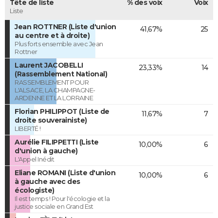
Tête de liste
% des voix
Voix
Liste
Jean ROTTNER (Liste d'union
41,67%
25
au centre et à droite)
Plus forts ensemble avec Jean
Rottner
Laurent JACOBELLI
23,33%
14
(Rassemblement National)
RASSEMBLEMENT POUR
L'ALSACE, LA CHAMPAGNE-
ARDENNE ET LA LORRAINE
Florian PHILIPPOT (Liste de
11,67%
7
droite souverainiste)
LIBERTÉ !
Aurélie FILIPPETTI (Liste
10,00%
6
d'union à gauche)
L'Appel Inédit
Eliane ROMANI (Liste d'union
10,00%
6
à gauche avec des
écologiste)
Il est temps ! Pour l'écologie et la
justice sociale en Grand Est