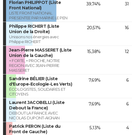
Florian PHILIPPOT (Liste
39,74%
31
Front National)
LISTE FRONT NATIONAL
PRESENTEE PAR MARINE LE PEN
Philippe RICHERT (Liste
20,51%
16
Union de la Droite)
Unissons nos énergies avec
Philippe RICHERT
Jean-Pierre MASSERET (Liste
15,38%
12
Union de la Gauche)
+ FORTE, + PROCHE, NOTRE
REGION AVEC JEAN-PIERRE
MASSERET
Sandrine BÉLIER (Liste
7,69%
6
d'Europe-Ecologie-Les Verts)
ÉCOLOGISTES, SOLIDAIRES ET
CITOYENS
Laurent JACOBELLI (Liste
7,69%
6
Debout la France)
DEBOUT LA FRANCE AVEC
NICOLAS DUPONT-AIGNAN
Patrick PERON (Liste du
5,13%
4
Front de Gauche)