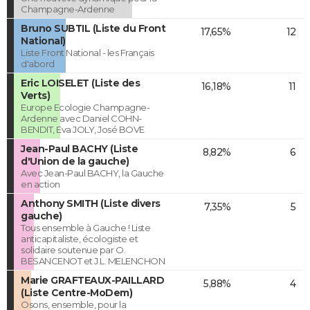
Champagne-Ardenne
Bruno SUBTIL (Liste du Front
17,65%
12
National)
Liste Front National - les Français
d'abord
Eric LOISELET (Liste des
16,18%
11
Verts)
Europe Ecologie Champagne-
Ardenne avec Daniel COHN-
BENDIT, Eva JOLY, José BOVE
Jean-Paul BACHY (Liste
8,82%
6
d'Union de la gauche)
Avec Jean-Paul BACHY, la Gauche
en action
Anthony SMITH (Liste divers
7,35%
5
gauche)
Tous ensemble à Gauche ! Liste
anticapitaliste, écologiste et
solidaire soutenue par O.
BESANCENOT et J.L. MELENCHON
Marie GRAFTEAUX-PAILLARD
5,88%
4
(Liste Centre-MoDem)
Osons, ensemble, pour la