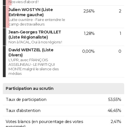
Nos vies d'abord !
Julien WOSTYN (Liste
2,56%
2
Extrême gauche)
Lutte ouvrière - Faire entendre le
camp des travailleurs
Jean-Georges TROUILLET
1,28%
1
(Liste Régionaliste)
Non à l'ACAL, Oui à nos régions !
David WENTZEL (Liste
0,00%
0
Divers)
L'UPR, avec FRANÇOIS
ASSELINEAU - LE PARTI QUI
MONTE malgré le silence des
médias
Participation au scrutin
Taux de participation
53,55%
Taux d'abstention
46,45%
Votes blancs (en pourcentage des votes
2,41%
exprimés)