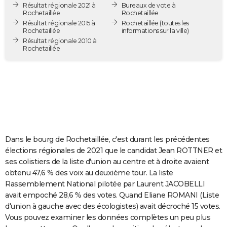
Résultat régionale 2021 à
Bureaux de vote à
City break
Voyage de noces
Climat
Destinations
Voyage nature
Forum
+
PHOTO
Rochetaillée
Rochetaillée
Résultat régionale 2015 à
Rochetaillée
(toutes les
Rochetaillée
informations sur la ville)
GUIDES D'ACHAT
Résultat régionale 2010 à
Rochetaillée
BONS PLANS
CARTE DE VOEUX
Carte Bonne année
Carte Pâques
Carte de Noël
Carte Saint-Valentin
Carte d'anniversaire
DICTIONNAIRE
Biographies
Expressions
Dictionnaire
Citations
Proverbes
PROGRAMME TV
COPAINS D'AVANT
Dans le bourg de Rochetaillée, c'est durant les précédentes
élections régionales de 2021 que le candidat Jean ROTTNER et
Se connecter
Collèges
Universités
Service militaire
S'inscrire
Lycées
Primaires
Entreprises
Avis de recherche
AVIS DE DÉCÈS
ses colistiers de la liste d'union au centre et à droite avaient
obtenu 47,6 % des voix au deuxième tour. La liste
FORUM
Rassemblement National pilotée par Laurent JACOBELLI
avait empoché 28,6 % des votes. Quand Eliane ROMANI (Liste
Lifestyle
Sport
Television
Cinema
Bricolage
Culture
Auto
Voyage
d'union à gauche avec des écologistes) avait décroché 15 votes.
Vous pouvez examiner les données complètes un peu plus