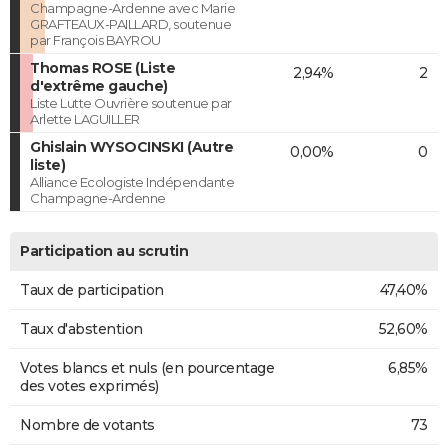
Champagne-Ardenne avec Marie
GRAFTEAUX-PAILLARD, soutenue
par François BAYROU
Thomas ROSE (Liste
2,94%
2
d'extrême gauche)
Liste Lutte Ouvrière soutenue par
Arlette LAGUILLER
Ghislain WYSOCINSKI (Autre
0,00%
0
liste)
Alliance Ecologiste Indépendante
Champagne-Ardenne
Participation au scrutin
Taux de participation
47,40%
Taux d'abstention
52,60%
Votes blancs et nuls (en pourcentage
6,85%
des votes exprimés)
Nombre de votants
73