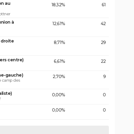
on au
18,32%
61
ottner
union à
12,61%
42
 droite
8,71%
29
vers centre)
6,61%
22
ême-gauche)
2,70%
9
le camp des
liste)
0,00%
0
!
0,00%
0