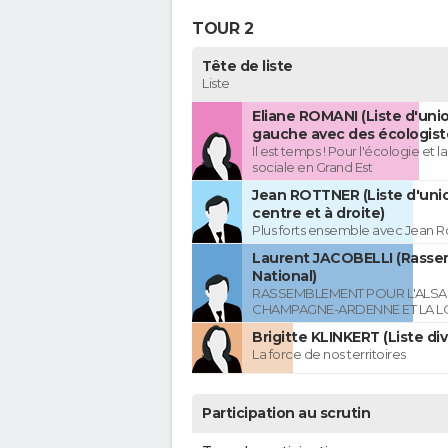
TOUR 2
Tête de liste
Liste
Eliane ROMANI (Liste d'uni
gauche avec des écologist
Il est temps ! Pour l'écologie et la
sociale en Grand Est
Jean ROTTNER (Liste d'uni
centre et à droite)
Plus forts ensemble avec Jean R
Laurent JACOBELLI (Rass
National)
RASSEMBLEMENT POUR L'ALSAC
CHAMPAGNE-ARDENNE ET LA L
Brigitte KLINKERT (Liste di
La force de nos territoires
Participation au scrutin