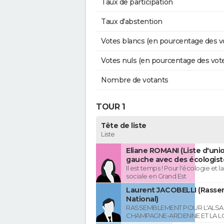
Taux de participation
Taux d'abstention
Votes blancs (en pourcentage des v
Votes nuls (en pourcentage des vot
Nombre de votants
TOUR 1
Tête de liste
Liste
Eliane ROMANI (Liste d'uni
gauche avec des écologist
Il est temps ! Pour l'écologie et la
sociale en Grand Est
Laurent JACOBELLI (Rass
National)
RASSEMBLEMENT POUR L'ALSAC
CHAMPAGNE-ARDENNE ET LA L