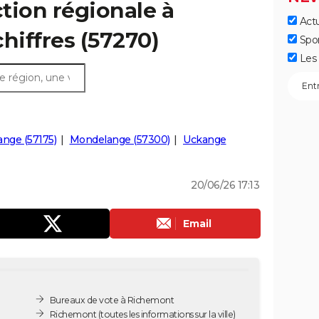
ction régionale à
Actu
hiffres (57270)
Spo
Les 
nge (57175)
Mondelange (57300)
Uckange
20/06/26 17:13
Email
Bureaux de vote à Richemont
Richemont
(toutes les informations sur la ville)