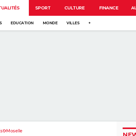
TUALITÉS
SPORT
CULTURE
FINANCE
A
S
EDUCATION
MONDE
VILLES
+
st
Moselle
NEW