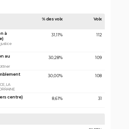
% des voix
Voix
on à
31,11%
112
e)
 justice
on au
30,28%
109
ottner
emblement
30,00%
108
E, LA
ORRAINE
vers centre)
8,61%
31