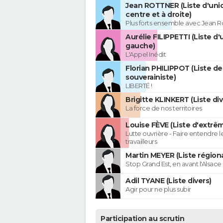
Jean ROTTNER (Liste d'uni
centre et à droite)
Plus forts ensemble avec Jean R
Aurélie FILIPPETTI (Liste d'
gauche)
L'Appel Inédit
Florian PHILIPPOT (Liste de
souverainiste)
LIBERTÉ !
Brigitte KLINKERT (Liste di
La force de nos territoires
Louise FÈVE (Liste d'extr
Lutte ouvrière - Faire entendre 
travailleurs
Martin MEYER (Liste régiona
Stop Grand Est, en avant l'Alsace 
Adil TYANE (Liste divers)
Agir pour ne plus subir
Participation au scrutin