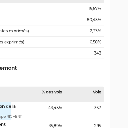
19,57%
80,43%
otes exprimés)
2,33%
es exprimés)
0,58%
343
chemont
% des voix
Voix
on de la
43,43%
357
ippe RICHERT
ont
35,89%
295