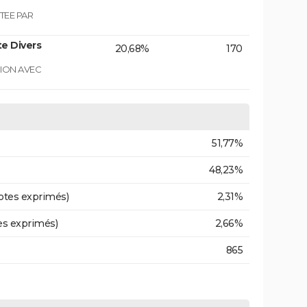
TEE PAR
e Divers
20,68%
170
GION AVEC
51,77%
48,23%
otes exprimés)
2,31%
es exprimés)
2,66%
865