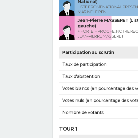
National)
LISTE FRONT NATIONAL PRESEN
MARINE LE PEN
Jean-Pierre MASSERET (List
gauche)
+ FORTE, + PROCHE, NOTRE RE
JEAN-PIERRE MASSERET
Participation au scrutin
Taux de participation
Taux d'abstention
Votes blancs (en pourcentage des v
Votes nuls (en pourcentage des vot
Nombre de votants
TOUR 1