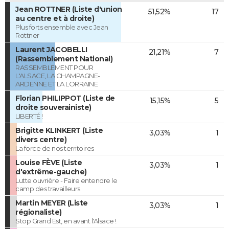
Jean ROTTNER (Liste d'union
51,52%
17
au centre et à droite)
Plus forts ensemble avec Jean
Rottner
Laurent JACOBELLI
21,21%
7
(Rassemblement National)
RASSEMBLEMENT POUR
L'ALSACE, LA CHAMPAGNE-
ARDENNE ET LA LORRAINE
Florian PHILIPPOT (Liste de
15,15%
5
droite souverainiste)
LIBERTÉ !
Brigitte KLINKERT (Liste
3,03%
1
divers centre)
La force de nos territoires
Louise FÈVE (Liste
3,03%
1
d'extrême-gauche)
Lutte ouvrière - Faire entendre le
camp des travailleurs
Martin MEYER (Liste
3,03%
1
régionaliste)
Stop Grand Est, en avant l'Alsace !