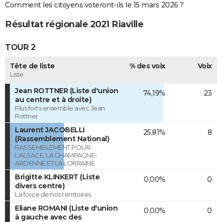
Comment les citoyens voteront-ils le 15 mars 2026 ?
Résultat régionale 2021 Riaville
TOUR 2
Tête de liste
% des voix
Voix
Liste
Jean ROTTNER (Liste d'union
74,19%
23
au centre et à droite)
Plus forts ensemble avec Jean
Rottner
Laurent JACOBELLI
25,81%
8
(Rassemblement National)
RASSEMBLEMENT POUR
L'ALSACE, LA CHAMPAGNE-
ARDENNE ET LA LORRAINE
Brigitte KLINKERT (Liste
0,00%
0
divers centre)
La force de nos territoires
Eliane ROMANI (Liste d'union
0,00%
0
à gauche avec des