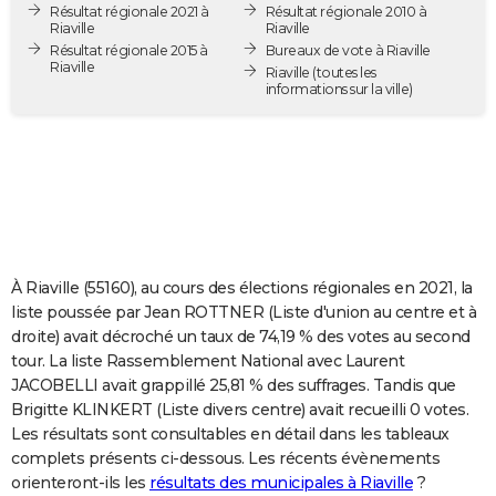
Résultat régionale 2021 à
Résultat régionale 2010 à
City break
Voyage de noces
Climat
Destinations
Voyage nature
Forum
+
PHOTO
Riaville
Riaville
Résultat régionale 2015 à
Bureaux de vote à Riaville
Riaville
GUIDES D'ACHAT
Riaville
(toutes les
informations sur la ville)
BONS PLANS
CARTE DE VOEUX
Carte Bonne année
Carte Pâques
Carte de Noël
Carte Saint-Valentin
Carte d'anniversaire
DICTIONNAIRE
Biographies
Expressions
Dictionnaire
Citations
Proverbes
PROGRAMME TV
À Riaville (55160), au cours des élections régionales en 2021, la
COPAINS D'AVANT
liste poussée par Jean ROTTNER (Liste d'union au centre et à
droite) avait décroché un taux de 74,19 % des votes au second
Se connecter
Collèges
Universités
Service militaire
S'inscrire
Lycées
Primaires
Entreprises
Avis de recherche
AVIS DE DÉCÈS
tour. La liste Rassemblement National avec Laurent
JACOBELLI avait grappillé 25,81 % des suffrages. Tandis que
FORUM
Brigitte KLINKERT (Liste divers centre) avait recueilli 0 votes.
Lifestyle
Sport
Television
Cinema
Bricolage
Culture
Auto
Voyage
Les résultats sont consultables en détail dans les tableaux
complets présents ci-dessous. Les récents évènements
orienteront-ils les
résultats des municipales à Riaville
?