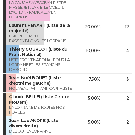
LA GAUCHE AVEC JEAN-PIERRE
MASSERET : LA VIE, LE COEUR,
L'ACTION - RADICALEMENT
LORRAIN"
Laurent HENART (Liste de la
30,00%
12
majorité)
PRIORITE EMPLOI -
RASSEMBLONS LES LORRAINS
Thierry GOURLOT (Liste du
10,00%
4
Front National)
LISTE FRONT NATIONAL POUR LA
LORRAINE ET LES FRANCAIS
D'ABORD
Jean-Noël BOUET (Liste
7,50%
3
d'extrême gauche)
NOUVEAU PARTI ANTI CAPITALISTE
Claude BELLEI (Liste Centre-
5,00%
2
MoDem)
LA LORRAINE DE TOUTES NOS
FORCES
Jean-Luc ANDRE (Liste
5,00%
2
divers droite)
DEBOUT LA LORRAINE