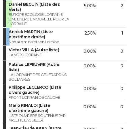
Daniel BEGUIN (Liste des
5,00%
2
Verts)
EUROPE ECOLOGIE LORRAINE,
UNE ENERGIE NOUVELLE POUR LA
LORRAINE
Annick MARTIN (Liste
2,50%
1
d'extrême droite)
Non aux minarets en Lorraine
Victor VILLA (Autre liste)
0,00%
0
LA VOIX LORRAINE
Patrice LEFEUVRE (Autre
0,00%
0
liste)
LA LORRAINE DES GENERATIONS
SOLIDAIRES
Philippe LECLERCQ (Liste
0,00%
0
divers gauche)
FRONT LORRAIN DE GAUCHE
Mario RINALDI (Liste
0,00%
0
d'extrême gauche)
LISTE OUVRIERE SOUTENUE PAR
ARLETTE LAGUILLER
Jean-Claude KAAS (Autre