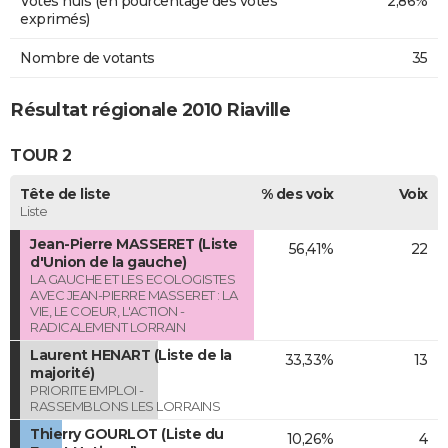
Votes nuls (en pourcentage des votes
2,86%
exprimés)
Nombre de votants
35
Résultat régionale 2010 Riaville
TOUR 2
Tête de liste
% des voix
Voix
Liste
Jean-Pierre MASSERET (Liste
56,41%
22
d'Union de la gauche)
LA GAUCHE ET LES ECOLOGISTES
AVEC JEAN-PIERRE MASSERET : LA
VIE, LE COEUR, L'ACTION -
RADICALEMENT LORRAIN
Laurent HENART (Liste de la
33,33%
13
majorité)
PRIORITE EMPLOI -
RASSEMBLONS LES LORRAINS
Thierry GOURLOT (Liste du
10,26%
4