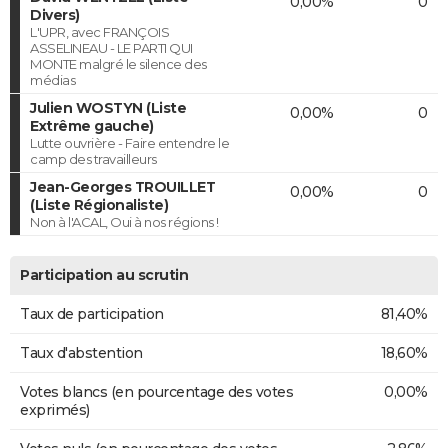
0,00%
0
Divers)
L'UPR, avec FRANÇOIS
ASSELINEAU - LE PARTI QUI
MONTE malgré le silence des
médias
Julien WOSTYN (Liste
0,00%
0
Extrême gauche)
Lutte ouvrière - Faire entendre le
camp des travailleurs
Jean-Georges TROUILLET
0,00%
0
(Liste Régionaliste)
Non à l'ACAL, Oui à nos régions !
Participation au scrutin
Taux de participation
81,40%
Taux d'abstention
18,60%
Votes blancs (en pourcentage des votes
0,00%
exprimés)