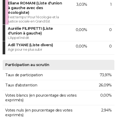
Eliane ROMANI (Liste d'union
3,03%
1
à gauche avec des
écologiste)
Il est temps ! Pour l'écologie et la
justice sociale en Grand Est
Aurélie FILIPPETTI (Liste
0,00%
0
d'union à gauche)
L'Appel Inédit
Adil TYANE (Liste divers)
0,00%
0
Agir pour ne plus subir
Participation au scrutin
Taux de participation
73,91%
Taux d'abstention
26,09%
Votes blancs (en pourcentage des votes
0,00%
exprimés)
Votes nuls (en pourcentage des votes
2,94%
exprimés)