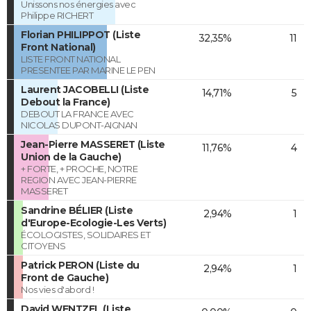
Unissons nos énergies avec
Philippe RICHERT
Florian PHILIPPOT (Liste
32,35%
11
Front National)
LISTE FRONT NATIONAL
PRESENTEE PAR MARINE LE PEN
Laurent JACOBELLI (Liste
14,71%
5
Debout la France)
DEBOUT LA FRANCE AVEC
NICOLAS DUPONT-AIGNAN
Jean-Pierre MASSERET (Liste
11,76%
4
Union de la Gauche)
+ FORTE, + PROCHE, NOTRE
REGION AVEC JEAN-PIERRE
MASSERET
Sandrine BÉLIER (Liste
2,94%
1
d'Europe-Ecologie-Les Verts)
ÉCOLOGISTES, SOLIDAIRES ET
CITOYENS
Patrick PERON (Liste du
2,94%
1
Front de Gauche)
Nos vies d'abord !
David WENTZEL (Liste