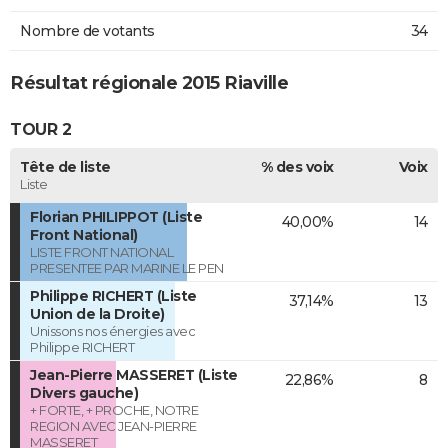
Nombre de votants
34
Résultat régionale 2015 Riaville
TOUR 2
Tête de liste
% des voix
Voix
Liste
Florian PHILIPPOT (Liste
40,00%
14
Front National)
LISTE FRONT NATIONAL
PRESENTEE PAR MARINE LE PEN
Philippe RICHERT (Liste
37,14%
13
Union de la Droite)
Unissons nos énergies avec
Philippe RICHERT
Jean-Pierre MASSERET (Liste
22,86%
8
Divers gauche)
+ FORTE, + PROCHE, NOTRE
REGION AVEC JEAN-PIERRE
MASSERET