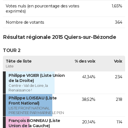
Votes nuls (en pourcentage des votes
1,65%
exprimés)
Nombre de votants
364
Résultat régionale 2015 Quiers-sur-Bézonde
TOUR 2
Tête de liste
% des voix
Voix
Liste
Philippe VIGIER (Liste Union
41,34%
234
de la Droite)
Centre - Val de Loire, la
Renaissance !
Philippe LOISEAU (Liste
38,52%
218
Front National)
LISTE FRONT NATIONAL
PRESENTEE PAR MARINE LE PEN
François BONNEAU (Liste
20,14%
114
Union de la Gauche)