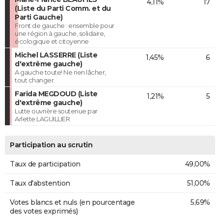
4,11%
17
(Liste du Parti Comm. et du
Parti Gauche)
Front de gauche : ensemble pour
une région à gauche, solidaire,
écologique et citoyenne
Michel LASSERRE (Liste
1,45%
6
d'extrême gauche)
A gauche toute! Ne rien lâcher,
tout changer.
Farida MEGDOUD (Liste
1,21%
5
d'extrême gauche)
Lutte ouvrière soutenue par
Arlette LAGUILLIER
Participation au scrutin
Taux de participation
49,00%
Taux d'abstention
51,00%
Votes blancs et nuls (en pourcentage
5,69%
des votes exprimés)