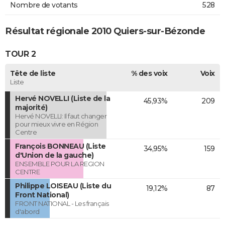
Nombre de votants
528
Résultat régionale 2010 Quiers-sur-Bézonde
TOUR 2
Tête de liste
% des voix
Voix
Liste
Hervé NOVELLI (Liste de la
45,93%
209
majorité)
Hervé NOVELLI: Il faut changer
pour mieux vivre en Région
Centre
François BONNEAU (Liste
34,95%
159
d'Union de la gauche)
ENSEMBLE POUR LA REGION
CENTRE
Philippe LOISEAU (Liste du
19,12%
87
Front National)
FRONT NATIONAL - Les français
d'abord