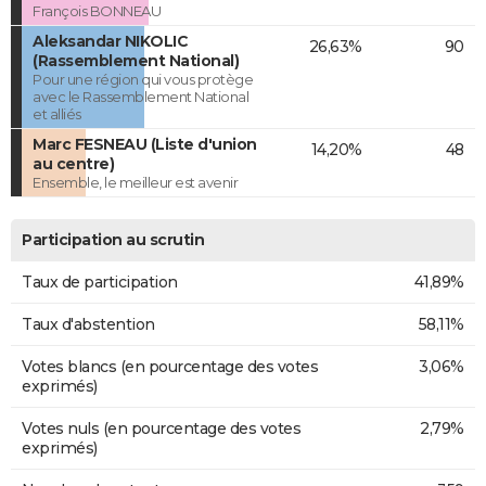
François BONNEAU
Aleksandar NIKOLIC
26,63%
90
(Rassemblement National)
Pour une région qui vous protège
avec le Rassemblement National
et alliés
Marc FESNEAU (Liste d'union
14,20%
48
au centre)
Ensemble, le meilleur est avenir
Participation au scrutin
Taux de participation
41,89%
Taux d'abstention
58,11%
Votes blancs (en pourcentage des votes
3,06%
exprimés)
Votes nuls (en pourcentage des votes
2,79%
exprimés)