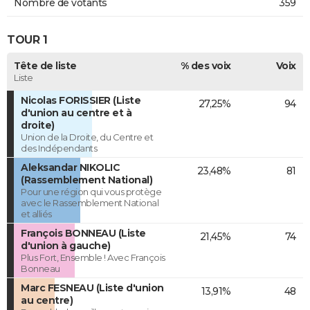
Nombre de votants
359
TOUR 1
Tête de liste
% des voix
Voix
Liste
Nicolas FORISSIER (Liste
27,25%
94
d'union au centre et à
droite)
Union de la Droite, du Centre et
des Indépendants
Aleksandar NIKOLIC
23,48%
81
(Rassemblement National)
Pour une région qui vous protège
avec le Rassemblement National
et alliés
François BONNEAU (Liste
21,45%
74
d'union à gauche)
Plus Fort, Ensemble ! Avec François
Bonneau
Marc FESNEAU (Liste d'union
13,91%
48
au centre)