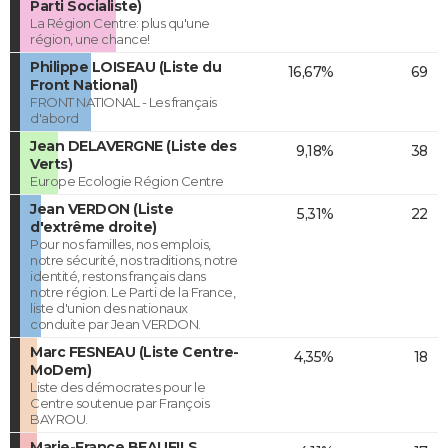
Parti Socialiste)
La Région Centre: plus qu'une
région, une chance!
Philippe LOISEAU (Liste du
16,67%
69
Front National)
FRONT NATIONAL - Les français
d'abord
Jean DELAVERGNE (Liste des
9,18%
38
Verts)
Europe Ecologie Région Centre
Jean VERDON (Liste
5,31%
22
d'extrême droite)
Pour nos familles, nos emplois,
notre sécurité, nos traditions, notre
identité, restons français dans
notre région. Le Parti de la France,
liste d'union des nationaux
conduite par Jean VERDON.
Marc FESNEAU (Liste Centre-
4,35%
18
MoDem)
Liste des démocrates pour le
Centre soutenue par François
BAYROU.
Marie-France BEAUFILS