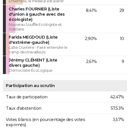
Ensemble, le meilleur est avenir
Charles FOURNIER (Liste
8,41%
29
d'union à gauche avec des
écologiste)
Nouveau Souffle Ecologiste et
Solidaire
Farida MEGDOUD (Liste
2,90%
10
d'extrême-gauche)
Lutte Ouvrière - Faire entendre le
camp des travailleurs
Jérémy CLÉMENT (Liste
2,61%
9
divers gauche)
Démocratie ÉcoLogique
Participation au scrutin
Taux de participation
42,47%
Taux d'abstention
57,53%
Votes blancs (en pourcentage des votes
3,57%
exprimés)