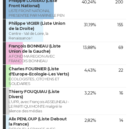
Philippe LOISEAU (Liste
40,24%
200
Front National)
LISTE FRONT NATIONAL
PRESENTEE PAR MARINE LE PEN
Philippe VIGIER (Liste Union
31,19%
155
de la Droite)
Centre - Val de Loire, la
Renaissance !
François BONNEAU (Liste
13,88%
69
Union de la Gauche)
A FOND MA REGION AVEC
FRANCOIS BONNEAU
Charles FOURNIER (Liste
4,43%
22
d'Europe-Ecologie-Les Verts)
ECOLOGISTES, CITOYENS ET
SOLIDAIRES
Thierry FOUQUIAU (Liste
3,22%
16
Divers)
L'UPR, avec François ASSELINEAU -
LE PARTI QUI MONTE malgré le
silence des médias
Alix PENLOUP (Liste Debout
2,82%
14
la France)
DEBOUT LA FRANCE AVEC