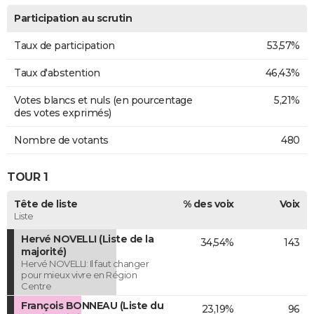
Participation au scrutin
Taux de participation
53,57%
Taux d'abstention
46,43%
Votes blancs et nuls (en pourcentage
5,21%
des votes exprimés)
Nombre de votants
480
TOUR 1
Tête de liste
% des voix
Voix
Liste
Hervé NOVELLI (Liste de la
34,54%
143
majorité)
Hervé NOVELLI: Il faut changer
pour mieux vivre en Région
Centre
François BONNEAU (Liste du
23,19%
96