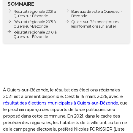
SOMMAIRE
City break
Voyage de noces
Climat
Destinations
Voyage nature
Forum
+
PHOTO
Résultat régionale 2021 à
Bureaux de vote à Quiers-sur-
Quiers-sur-Bézonde
Bézonde
GUIDES D'ACHAT
Résultat régionale 2015 à
Quiers-sur-Bézonde
(toutes
Quiers-sur-Bézonde
les informations sur la ville)
BONS PLANS
Résultat régionale 2010 à
Quiers-sur-Bézonde
CARTE DE VOEUX
Carte Bonne année
Carte Pâques
Carte de Noël
Carte Saint-Valentin
Carte d'anniversaire
DICTIONNAIRE
Biographies
Expressions
Dictionnaire
Citations
Proverbes
PROGRAMME TV
COPAINS D'AVANT
À Quiers-sur-Bézonde, le résultat des élections régionales
Se connecter
Collèges
Universités
Service militaire
S'inscrire
Lycées
Primaires
Entreprises
Avis de recherche
AVIS DE DÉCÈS
2021 est à présent disponible. C'est le 15 mars 2026, avec le
résultat des élections municipales à Quiers-sur-Bézonde
, que
FORUM
le prochain aperçu des rapports de force politiques sera
Lifestyle
Sport
Television
Cinema
Bricolage
Culture
Auto
Voyage
proposé dans cette commune. En 2021, dans le cadre des
précédentes régionales, les habitants de la ville ont, au terme
de la campagne électorale, préféré Nicolas FORISSIER (Liste