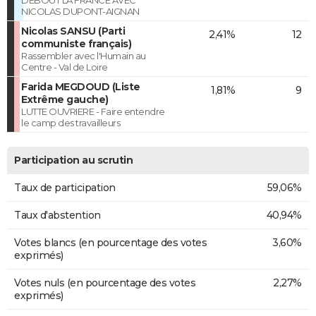
NICOLAS DUPONT-AIGNAN
Nicolas SANSU (Parti
2,41%
12
communiste français)
Rassembler avec l'Humain au
Centre - Val de Loire
Farida MEGDOUD (Liste
1,81%
9
Extrême gauche)
LUTTE OUVRIERE - Faire entendre
le camp des travailleurs
Participation au scrutin
Taux de participation
59,06%
Taux d'abstention
40,94%
Votes blancs (en pourcentage des votes
3,60%
exprimés)
Votes nuls (en pourcentage des votes
2,27%
exprimés)