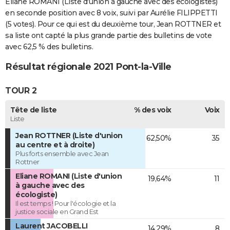
Eliane ROMANI (Liste d'union à gauche avec des écologistes)
en seconde position avec 8 voix, suivi par Aurélie FILIPPETTI
(5 votes). Pour ce qui est du deuxième tour, Jean ROTTNER et
sa liste ont capté la plus grande partie des bulletins de vote
avec 62,5 % des bulletins.
Résultat régionale 2021 Pont-la-Ville
TOUR 2
Tête de liste
% des voix
Voix
Liste
Jean ROTTNER (Liste d'union
62,50%
35
au centre et à droite)
Plus forts ensemble avec Jean
Rottner
Eliane ROMANI (Liste d'union
19,64%
11
à gauche avec des
écologiste)
Il est temps ! Pour l'écologie et la
justice sociale en Grand Est
Laurent JACOBELLI
14,29%
8