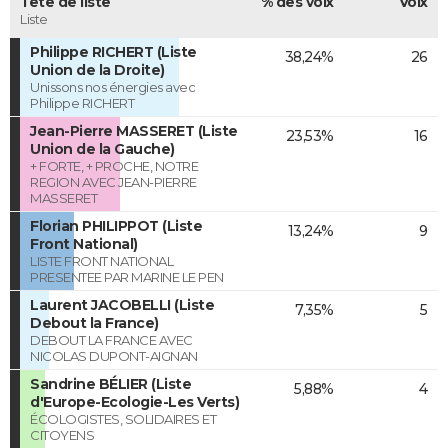
Tête de liste
% des voix
Voix
Liste
Philippe RICHERT (Liste
38,24%
26
Union de la Droite)
Unissons nos énergies avec
Philippe RICHERT
Jean-Pierre MASSERET (Liste
23,53%
16
Union de la Gauche)
+ FORTE, + PROCHE, NOTRE
REGION AVEC JEAN-PIERRE
MASSERET
Florian PHILIPPOT (Liste
13,24%
9
Front National)
LISTE FRONT NATIONAL
PRESENTEE PAR MARINE LE PEN
Laurent JACOBELLI (Liste
7,35%
5
Debout la France)
DEBOUT LA FRANCE AVEC
NICOLAS DUPONT-AIGNAN
Sandrine BÉLIER (Liste
5,88%
4
d'Europe-Ecologie-Les Verts)
ÉCOLOGISTES, SOLIDAIRES ET
CITOYENS