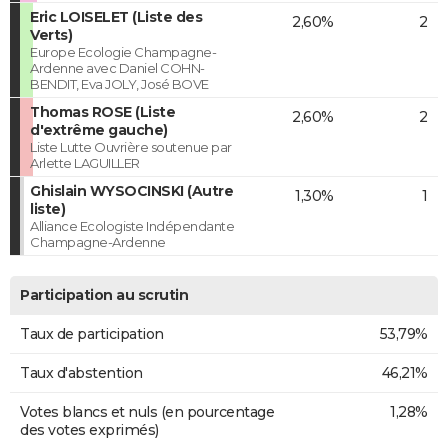
Eric LOISELET (Liste des
2,60%
2
Verts)
Europe Ecologie Champagne-
Ardenne avec Daniel COHN-
BENDIT, Eva JOLY, José BOVE
Thomas ROSE (Liste
2,60%
2
d'extrême gauche)
Liste Lutte Ouvrière soutenue par
Arlette LAGUILLER
Ghislain WYSOCINSKI (Autre
1,30%
1
liste)
Alliance Ecologiste Indépendante
Champagne-Ardenne
Participation au scrutin
Taux de participation
53,79%
Taux d'abstention
46,21%
Votes blancs et nuls (en pourcentage
1,28%
des votes exprimés)