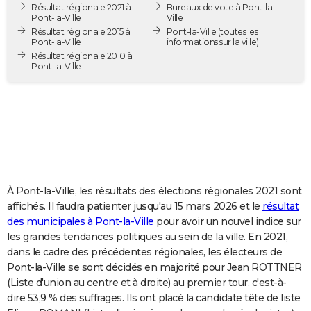
Résultat régionale 2021 à
Bureaux de vote à Pont-la-
City break
Voyage de noces
Climat
Destinations
Voyage nature
Forum
+
PHOTO
Pont-la-Ville
Ville
Résultat régionale 2015 à
Pont-la-Ville
(toutes les
Pont-la-Ville
informations sur la ville)
GUIDES D'ACHAT
Résultat régionale 2010 à
Pont-la-Ville
BONS PLANS
CARTE DE VOEUX
Carte Bonne année
Carte Pâques
Carte de Noël
Carte Saint-Valentin
Carte d'anniversaire
DICTIONNAIRE
Biographies
Expressions
Dictionnaire
Citations
Proverbes
PROGRAMME TV
COPAINS D'AVANT
À Pont-la-Ville, les résultats des élections régionales 2021 sont
affichés. Il faudra patienter jusqu'au 15 mars 2026 et le
résultat
Se connecter
Collèges
Universités
Service militaire
S'inscrire
Lycées
Primaires
Entreprises
Avis de recherche
AVIS DE DÉCÈS
des municipales à Pont-la-Ville
pour avoir un nouvel indice sur
les grandes tendances politiques au sein de la ville. En 2021,
FORUM
dans le cadre des précédentes régionales, les électeurs de
Pont-la-Ville se sont décidés en majorité pour Jean ROTTNER
Lifestyle
Sport
Television
Cinema
Bricolage
Culture
Auto
Voyage
(Liste d'union au centre et à droite) au premier tour, c'est-à-
dire 53,9 % des suffrages. Ils ont placé la candidate tête de liste