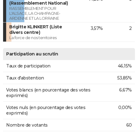
(Rassemblement National)
RASSEMBLEMENT POUR
L'ALSACE, LA CHAMPAGNE-
ARDENNE ET LA LORRAINE
Brigitte KLINKERT (Liste
3,57%
2
divers centre)
La force de nos territoires
Participation au scrutin
Taux de participation
46,15%
Taux d'abstention
53,85%
Votes blancs (en pourcentage des votes
6,67%
exprimés)
Votes nuls (en pourcentage des votes
0,00%
exprimés)
Nombre de votants
60