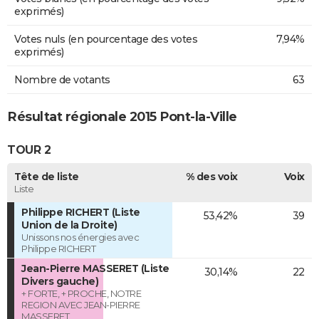
exprimés)
Votes nuls (en pourcentage des votes
7,94%
exprimés)
Nombre de votants
63
Résultat régionale 2015 Pont-la-Ville
TOUR 2
Tête de liste
% des voix
Voix
Liste
Philippe RICHERT (Liste
53,42%
39
Union de la Droite)
Unissons nos énergies avec
Philippe RICHERT
Jean-Pierre MASSERET (Liste
30,14%
22
Divers gauche)
+ FORTE, + PROCHE, NOTRE
REGION AVEC JEAN-PIERRE
MASSERET