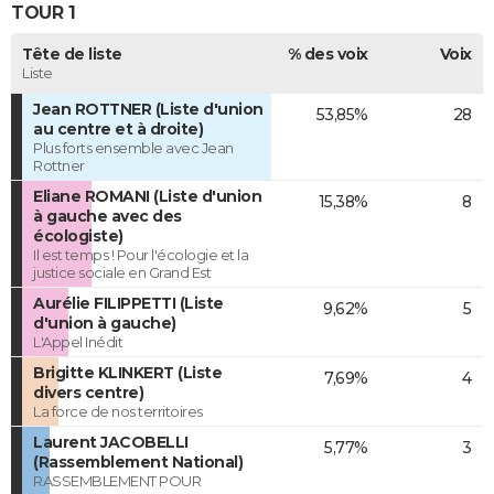
TOUR 1
Tête de liste
% des voix
Voix
Liste
Jean ROTTNER (Liste d'union
53,85%
28
au centre et à droite)
Plus forts ensemble avec Jean
Rottner
Eliane ROMANI (Liste d'union
15,38%
8
à gauche avec des
écologiste)
Il est temps ! Pour l'écologie et la
justice sociale en Grand Est
Aurélie FILIPPETTI (Liste
9,62%
5
d'union à gauche)
L'Appel Inédit
Brigitte KLINKERT (Liste
7,69%
4
divers centre)
La force de nos territoires
Laurent JACOBELLI
5,77%
3
(Rassemblement National)
RASSEMBLEMENT POUR