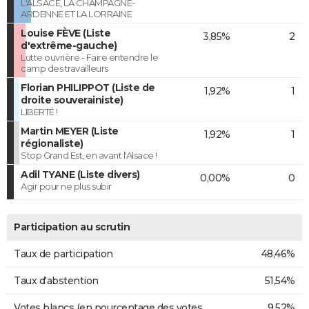
L'ALSACE, LA CHAMPAGNE-
ARDENNE ET LA LORRAINE
Louise FÈVE (Liste
3,85%
2
d'extrême-gauche)
Lutte ouvrière - Faire entendre le
camp des travailleurs
Florian PHILIPPOT (Liste de
1,92%
1
droite souverainiste)
LIBERTÉ !
Martin MEYER (Liste
1,92%
1
régionaliste)
Stop Grand Est, en avant l'Alsace !
Adil TYANE (Liste divers)
0,00%
0
Agir pour ne plus subir
Participation au scrutin
Taux de participation
48,46%
Taux d'abstention
51,54%
Votes blancs (en pourcentage des votes
9,52%