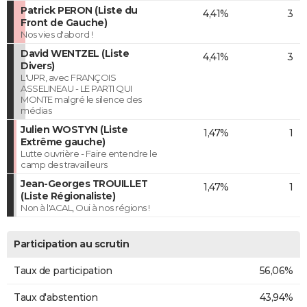
Patrick PERON (Liste du
4,41%
3
Front de Gauche)
Nos vies d'abord !
David WENTZEL (Liste
4,41%
3
Divers)
L'UPR, avec FRANÇOIS
ASSELINEAU - LE PARTI QUI
MONTE malgré le silence des
médias
Julien WOSTYN (Liste
1,47%
1
Extrême gauche)
Lutte ouvrière - Faire entendre le
camp des travailleurs
Jean-Georges TROUILLET
1,47%
1
(Liste Régionaliste)
Non à l'ACAL, Oui à nos régions !
Participation au scrutin
Taux de participation
56,06%
Taux d'abstention
43,94%