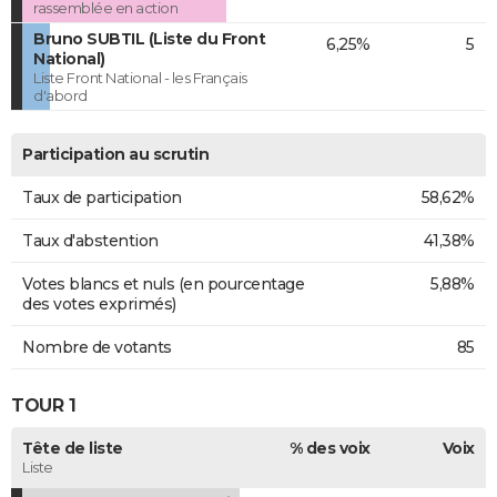
rassemblée en action
Bruno SUBTIL (Liste du Front
6,25%
5
National)
Liste Front National - les Français
d'abord
Participation au scrutin
Taux de participation
58,62%
Taux d'abstention
41,38%
Votes blancs et nuls (en pourcentage
5,88%
des votes exprimés)
Nombre de votants
85
TOUR 1
Tête de liste
% des voix
Voix
Liste