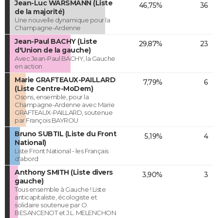
Jean-Luc WARSMANN (Liste
46,75%
36
de la majorité)
Une nouvelle dynamique pour la
Champagne-Ardenne
Jean-Paul BACHY (Liste
29,87%
23
d'Union de la gauche)
Avec Jean-Paul BACHY, la Gauche
en action
Marie GRAFTEAUX-PAILLARD
7,79%
6
(Liste Centre-MoDem)
Osons, ensemble, pour la
Champagne-Ardenne avec Marie
GRAFTEAUX-PAILLARD, soutenue
par François BAYROU
Bruno SUBTIL (Liste du Front
5,19%
4
National)
Liste Front National - les Français
d'abord
Anthony SMITH (Liste divers
3,90%
3
gauche)
Tous ensemble à Gauche ! Liste
anticapitaliste, écologiste et
solidaire soutenue par O.
BESANCENOT et J.L. MELENCHON