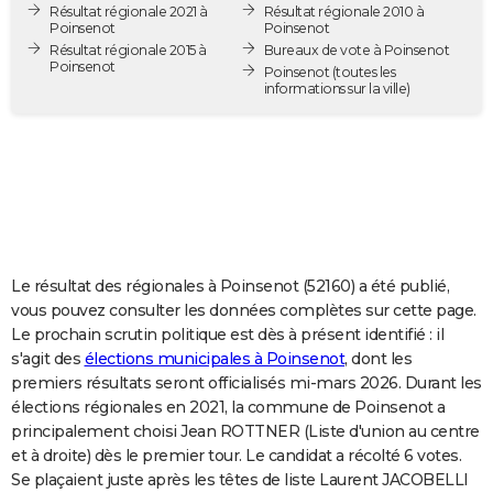
Résultat régionale 2021 à
Résultat régionale 2010 à
City break
Voyage de noces
Climat
Destinations
Voyage nature
Forum
+
PHOTO
Poinsenot
Poinsenot
Résultat régionale 2015 à
Bureaux de vote à Poinsenot
Poinsenot
GUIDES D'ACHAT
Poinsenot
(toutes les
informations sur la ville)
BONS PLANS
CARTE DE VOEUX
Carte Bonne année
Carte Pâques
Carte de Noël
Carte Saint-Valentin
Carte d'anniversaire
DICTIONNAIRE
Biographies
Expressions
Dictionnaire
Citations
Proverbes
PROGRAMME TV
Le résultat des régionales à Poinsenot (52160) a été publié,
COPAINS D'AVANT
vous pouvez consulter les données complètes sur cette page.
Le prochain scrutin politique est dès à présent identifié : il
Se connecter
Collèges
Universités
Service militaire
S'inscrire
Lycées
Primaires
Entreprises
Avis de recherche
AVIS DE DÉCÈS
s'agit des
élections municipales à Poinsenot
, dont les
premiers résultats seront officialisés mi-mars 2026. Durant les
FORUM
élections régionales en 2021, la commune de Poinsenot a
Lifestyle
Sport
Television
Cinema
Bricolage
Culture
Auto
Voyage
principalement choisi Jean ROTTNER (Liste d'union au centre
et à droite) dès le premier tour. Le candidat a récolté 6 votes.
Se plaçaient juste après les têtes de liste Laurent JACOBELLI