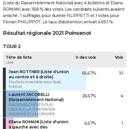
(Liste du Rassemblement National) avec 4 bulletins et Eliane
ROMANI avec 18,8 % des votes. Les candidats suivants avaient
arraché : 1 suffrages pour Aurélie FILIPPETTI et 1 votes pour
Florian PHILIPPOT. Le taux d'abstention arrivait à 69,1 %.
Résultat régionale 2021 Poinsenot
TOUR 2
Tête de liste
% des voix
Voix
Liste
Jean ROTTNER (Liste d'union
66,67%
10
au centre et à droite)
Plus forts ensemble avec Jean
Rottner
Laurent JACOBELLI
26,67%
4
(Rassemblement National)
RASSEMBLEMENT POUR
L'ALSACE, LA CHAMPAGNE-
ARDENNE ET LA LORRAINE
Eliane ROMANI (Liste d'union
6,67%
1
à gauche avec des