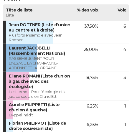
Tête de liste
% des voix
Voix
Liste
Jean ROTTNER (Liste d'union
37,50%
6
au centre et à droite)
Plus forts ensemble avec Jean
Rottner
Laurent JACOBELLI
25,00%
4
(Rassemblement National)
RASSEMBLEMENT POUR
L'ALSACE, LA CHAMPAGNE-
ARDENNE ET LA LORRAINE
Eliane ROMANI (Liste d'union
18,75%
3
à gauche avec des
écologiste)
Il est temps ! Pour l'écologie et la
justice sociale en Grand Est
Aurélie FILIPPETTI (Liste
6,25%
1
d'union à gauche)
L'Appel Inédit
Florian PHILIPPOT (Liste de
6,25%
1
droite souverainiste)