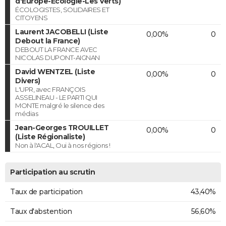
d'Europe-Ecologie-Les Verts)
ÉCOLOGISTES, SOLIDAIRES ET
CITOYENS
Laurent JACOBELLI (Liste
0,00%
0
Debout la France)
DEBOUT LA FRANCE AVEC
NICOLAS DUPONT-AIGNAN
David WENTZEL (Liste
0,00%
0
Divers)
L'UPR, avec FRANÇOIS
ASSELINEAU - LE PARTI QUI
MONTE malgré le silence des
médias
Jean-Georges TROUILLET
0,00%
0
(Liste Régionaliste)
Non à l'ACAL, Oui à nos régions !
Participation au scrutin
Taux de participation
43,40%
Taux d'abstention
56,60%