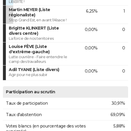
LIBERTÉ !
Martin MEYER (Liste
6,25%
1
régionaliste)
Stop Grand Est, en avant l'Alsace !
Brigitte KLINKERT (Liste
0,00%
0
divers centre)
La force de nos territoires
Louise FÈVE (Liste
0,00%
0
d'extrême-gauche)
Lutte ouvrière - Faire entendre le
camp des travailleurs
Adil TYANE (Liste divers)
0,00%
0
Agir pour ne plus subir
Participation au scrutin
Taux de participation
30,91%
Taux d'abstention
69,09%
Votes blancs (en pourcentage des votes
5,88%