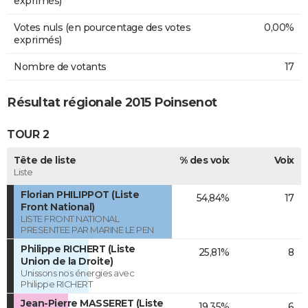
exprimés)
Votes nuls (en pourcentage des votes
0,00%
exprimés)
Nombre de votants
17
Résultat régionale 2015 Poinsenot
TOUR 2
Tête de liste
% des voix
Voix
Liste
Florian PHILIPPOT (Liste
54,84%
17
Front National)
LISTE FRONT NATIONAL
PRESENTEE PAR MARINE LE PEN
Philippe RICHERT (Liste
25,81%
8
Union de la Droite)
Unissons nos énergies avec
Philippe RICHERT
Jean-Pierre MASSERET (Liste
19,35%
6