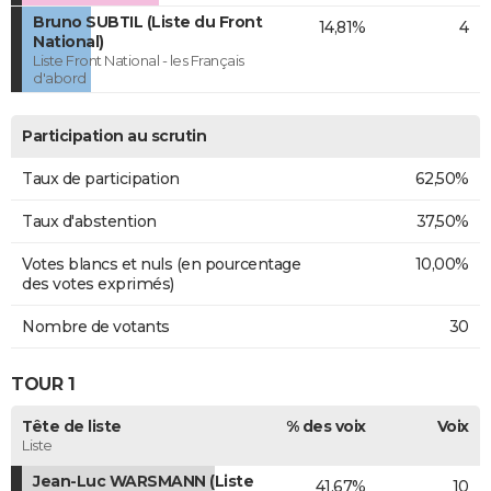
Bruno SUBTIL (Liste du Front
14,81%
4
National)
Liste Front National - les Français
d'abord
Participation au scrutin
Taux de participation
62,50%
Taux d'abstention
37,50%
Votes blancs et nuls (en pourcentage
10,00%
des votes exprimés)
Nombre de votants
30
TOUR 1
Tête de liste
% des voix
Voix
Liste
Jean-Luc WARSMANN (Liste
41,67%
10