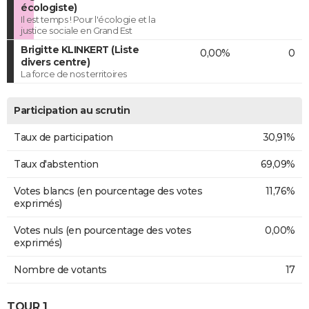
écologiste)
Il est temps ! Pour l'écologie et la
justice sociale en Grand Est
Brigitte KLINKERT (Liste
0,00%
0
divers centre)
La force de nos territoires
Participation au scrutin
Taux de participation
30,91%
Taux d'abstention
69,09%
Votes blancs (en pourcentage des votes
11,76%
exprimés)
Votes nuls (en pourcentage des votes
0,00%
exprimés)
Nombre de votants
17
TOUR 1