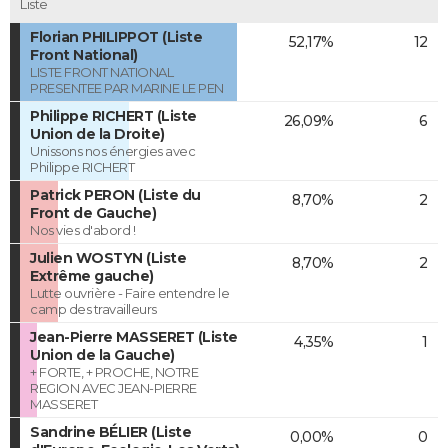
Liste
Florian PHILIPPOT (Liste
52,17%
12
Front National)
LISTE FRONT NATIONAL
PRESENTEE PAR MARINE LE PEN
Philippe RICHERT (Liste
26,09%
6
Union de la Droite)
Unissons nos énergies avec
Philippe RICHERT
Patrick PERON (Liste du
8,70%
2
Front de Gauche)
Nos vies d'abord !
Julien WOSTYN (Liste
8,70%
2
Extrême gauche)
Lutte ouvrière - Faire entendre le
camp des travailleurs
Jean-Pierre MASSERET (Liste
4,35%
1
Union de la Gauche)
+ FORTE, + PROCHE, NOTRE
REGION AVEC JEAN-PIERRE
MASSERET
Sandrine BÉLIER (Liste
0,00%
0