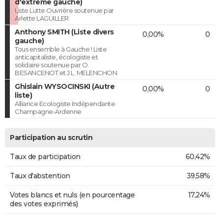
d'extrême gauche)
Liste Lutte Ouvrière soutenue par
Arlette LAGUILLER
Anthony SMITH (Liste divers
0,00%
0
gauche)
Tous ensemble à Gauche ! Liste
anticapitaliste, écologiste et
solidaire soutenue par O.
BESANCENOT et J.L. MELENCHON
Ghislain WYSOCINSKI (Autre
0,00%
0
liste)
Alliance Ecologiste Indépendante
Champagne-Ardenne
Participation au scrutin
Taux de participation
60,42%
Taux d'abstention
39,58%
Votes blancs et nuls (en pourcentage
17,24%
des votes exprimés)