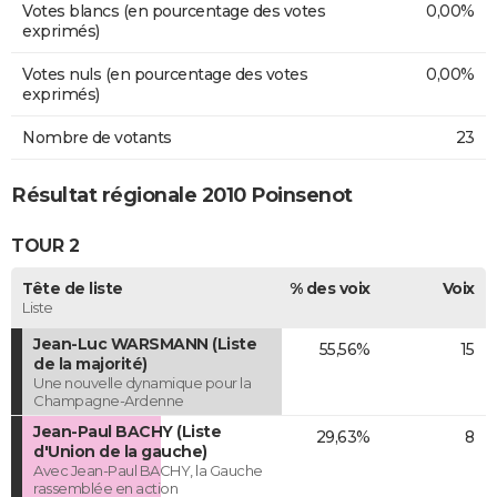
Votes blancs (en pourcentage des votes
0,00%
exprimés)
Votes nuls (en pourcentage des votes
0,00%
exprimés)
Nombre de votants
23
Résultat régionale 2010 Poinsenot
TOUR 2
Tête de liste
% des voix
Voix
Liste
Jean-Luc WARSMANN (Liste
55,56%
15
de la majorité)
Une nouvelle dynamique pour la
Champagne-Ardenne
Jean-Paul BACHY (Liste
29,63%
8
d'Union de la gauche)
Avec Jean-Paul BACHY, la Gauche
rassemblée en action