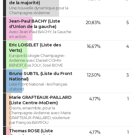
de la majorité)
Une nouvelle dynamique pour la
Champagne-Ardenne
Jean-Paul BACHY (Liste
20,83%
5
d'Union de la gauche)
Avec Jean-Paul BACHY, la Gauche
en action
Eric LOISELET (Liste des
16,67%
4
Verts)
Europe Ecologie Champagne-
Ardenne avec Daniel COHN-
BENDIT, Eva JOLY, José BOVE
Bruno SUBTIL (Liste du Front
12,50%
3
National)
Liste Front National - les Français
d'abord
Marie GRAFTEAUX-PAILLARD
4,17%
1
(Liste Centre-MoDem)
Osons, ensemble, pour la
Champagne-Ardenne avec Marie
GRAFTEAUX-PAILLARD, soutenue
par François BAYROU
Thomas ROSE (Liste
4,17%
1