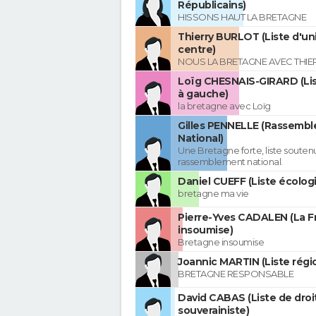
Républicains)
HISSONS HAUT LA BRETAGNE
Thierry BURLOT (Liste d'un
centre)
NOUS LA BRETAGNE AVEC THIE
Loïg CHESNAIS-GIRARD (Lis
à gauche)
la bretagne avec Loïg
Gilles PENNELLE (Rassemb
National)
Une Bretagne forte, liste souten
rassemblement national.
Daniel CUEFF (Liste écologi
bretagne ma vie
Pierre-Yves CADALEN (La F
insoumise)
Bretagne insoumise
Joannic MARTIN (Liste régio
BRETAGNE RESPONSABLE
David CABAS (Liste de droi
souverainiste)