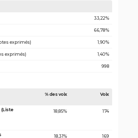
33,22%
66,78%
otes exprimés)
1,90%
es exprimés)
1,40%
998
% des voix
Voix
(Liste
18,85%
174
s
18,31%
169