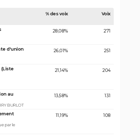
% des voix
Voix
s
28,08%
271
te d'union
26,01%
251
(Liste
21,14%
204
ion au
13,58%
131
RRY BURLOT
lement
11,19%
108
ue par le