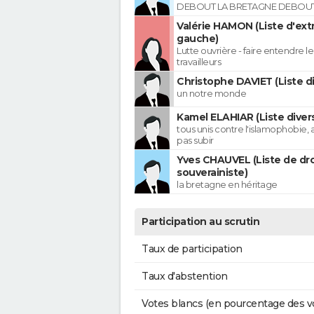
DEBOUT LA BRETAGNE DEBOUT 
Valérie HAMON (Liste d'ex
gauche)
Lutte ouvrière - faire entendre 
travailleurs
Christophe DAVIET (Liste di
un notre monde
Kamel ELAHIAR (Liste diver
tous unis contre l'islamophobie, 
pas subir
Yves CHAUVEL (Liste de dro
souverainiste)
la bretagne en héritage
Participation au scrutin
Taux de participation
Taux d'abstention
Votes blancs (en pourcentage des v