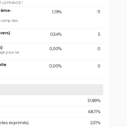
LA FRANCE !
trême-
1,19%
11
le camp des
vers)
0,54%
5
s)
0,00%
0
agir pour ne
ite
0,00%
0
31,89%
68,11%
otes exprimés)
2,51%