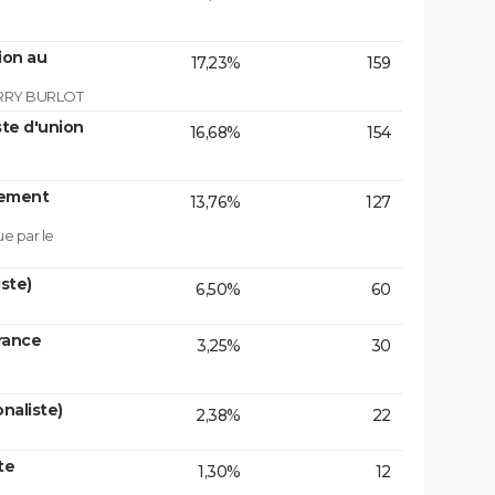
ion au
17,23%
159
RRY BURLOT
te d'union
16,68%
154
lement
13,76%
127
ue par le
ste)
6,50%
60
rance
3,25%
30
naliste)
2,38%
22
te
1,30%
12