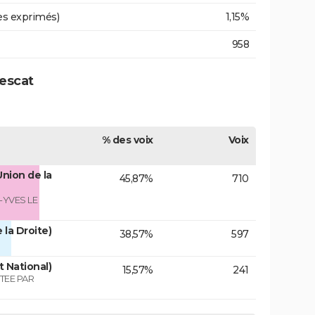
es exprimés)
1,15%
958
uescat
% des voix
Voix
Union de la
45,87%
710
-YVES LE
 la Droite)
38,57%
597
t National)
15,57%
241
TEE PAR