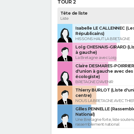
TOUR 2
Tête de liste
Liste
Isabelle LE CALLENNEC (Le
Républicains)
HISSONS HAUT LA BRETAGNE
Loïg CHESNAIS-GIRARD (Lis
à gauche)
La Bretagne avec Loïg
Claire DESMARES-POIRRIER 
d'union à gauche avec des
écologiste)
BRETAGNE D'AVENIR
Thierry BURLOT (Liste d'un
centre)
NOUS LA BRETAGNE AVEC THIE
Gilles PENNELLE (Rassemb
National)
Une Bretagne forte, liste souten
rassemblement national.