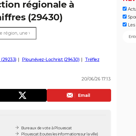
ction régionale à
Actu
hiffres (29430)
Spo
Les 
 (29233)
Plounévez-Lochrist (29430)
Tréflez
20/06/26 17:13
Email
Bureaux de vote à Plouescat
Plouescat
(toutes les informations sur la ville)