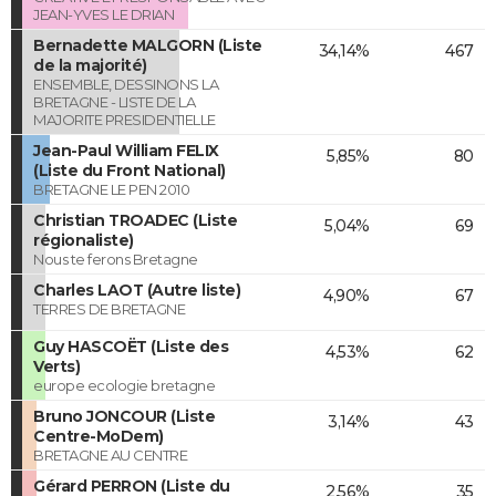
JEAN-YVES LE DRIAN
Bernadette MALGORN (Liste
34,14%
467
de la majorité)
ENSEMBLE, DESSINONS LA
BRETAGNE - LISTE DE LA
MAJORITE PRESIDENTIELLE
Jean-Paul William FELIX
5,85%
80
(Liste du Front National)
BRETAGNE LE PEN 2010
Christian TROADEC (Liste
5,04%
69
régionaliste)
Nous te ferons Bretagne
Charles LAOT (Autre liste)
4,90%
67
TERRES DE BRETAGNE
Guy HASCOËT (Liste des
4,53%
62
Verts)
europe ecologie bretagne
Bruno JONCOUR (Liste
3,14%
43
Centre-MoDem)
BRETAGNE AU CENTRE
Gérard PERRON (Liste du
2,56%
35