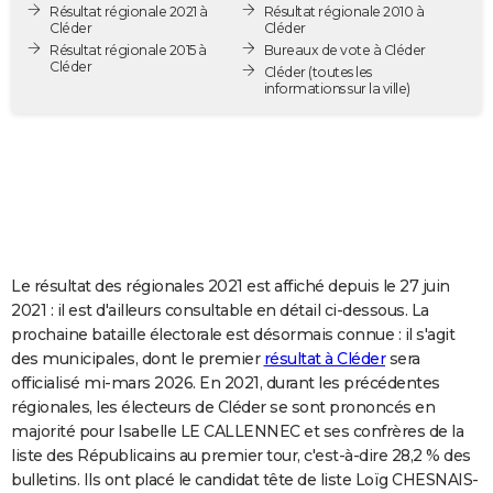
Résultat régionale 2021 à
Résultat régionale 2010 à
City break
Voyage de noces
Climat
Destinations
Voyage nature
Forum
+
PHOTO
Cléder
Cléder
Résultat régionale 2015 à
Bureaux de vote à Cléder
Cléder
GUIDES D'ACHAT
Cléder
(toutes les
informations sur la ville)
BONS PLANS
CARTE DE VOEUX
Carte Bonne année
Carte Pâques
Carte de Noël
Carte Saint-Valentin
Carte d'anniversaire
DICTIONNAIRE
Biographies
Expressions
Dictionnaire
Citations
Proverbes
PROGRAMME TV
Le résultat des régionales 2021 est affiché depuis le 27 juin
COPAINS D'AVANT
2021 : il est d'ailleurs consultable en détail ci-dessous. La
prochaine bataille électorale est désormais connue : il s'agit
Se connecter
Collèges
Universités
Service militaire
S'inscrire
Lycées
Primaires
Entreprises
Avis de recherche
AVIS DE DÉCÈS
des municipales, dont le premier
résultat à Cléder
sera
officialisé mi-mars 2026. En 2021, durant les précédentes
FORUM
régionales, les électeurs de Cléder se sont prononcés en
Lifestyle
Sport
Television
Cinema
Bricolage
Culture
Auto
Voyage
majorité pour Isabelle LE CALLENNEC et ses confrères de la
liste des Républicains au premier tour, c'est-à-dire 28,2 % des
bulletins. Ils ont placé le candidat tête de liste Loïg CHESNAIS-