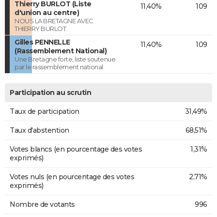
Thierry BURLOT (Liste
11,40%
109
d'union au centre)
NOUS LA BRETAGNE AVEC
THIERRY BURLOT
Gilles PENNELLE
11,40%
109
(Rassemblement National)
Une Bretagne forte, liste soutenue
par le rassemblement national.
Participation au scrutin
Taux de participation
31,49%
Taux d'abstention
68,51%
Votes blancs (en pourcentage des votes
1,31%
exprimés)
Votes nuls (en pourcentage des votes
2,71%
exprimés)
Nombre de votants
996