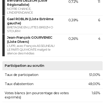
Bertrand DELÉON (Liste
0,72%
11
Régionaliste)
NOTRE CHANCE,
L'INDEPENDANCE
Gael ROBLIN (Liste Extrême
0,39%
6
gauche)
BRETAGNE EN LUTTES BREIZH O
STOURM
Jean-François GOURVENEC
0,26%
4
(Liste Divers)
L'UPR, avec François ASSELINEAU
LE PARTI QUI MONTE malgré le
silence des médias
Participation au scrutin
Taux de participation
51,00%
Taux d'abstention
49,00%
Votes blancs (en pourcentage des votes
1,65%
exprimés)