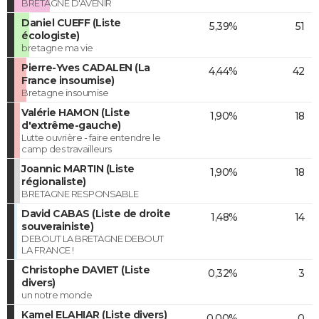
BRETAGNE D'AVENIR
Daniel CUEFF (Liste
5,39%
51
écologiste)
bretagne ma vie
Pierre-Yves CADALEN (La
4,44%
42
France insoumise)
Bretagne insoumise
Valérie HAMON (Liste
1,90%
18
d'extrême-gauche)
Lutte ouvrière - faire entendre le
camp des travailleurs
Joannic MARTIN (Liste
1,90%
18
régionaliste)
BRETAGNE RESPONSABLE
David CABAS (Liste de droite
1,48%
14
souverainiste)
DEBOUT LA BRETAGNE DEBOUT
LA FRANCE !
Christophe DAVIET (Liste
0,32%
3
divers)
un notre monde
Kamel ELAHIAR (Liste divers)
0,00%
0