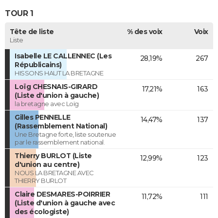
TOUR 1
Tête de liste
% des voix
Voix
Liste
Isabelle LE CALLENNEC (Les
28,19%
267
Républicains)
HISSONS HAUT LA BRETAGNE
Loïg CHESNAIS-GIRARD
17,21%
163
(Liste d'union à gauche)
la bretagne avec Loïg
Gilles PENNELLE
14,47%
137
(Rassemblement National)
Une Bretagne forte, liste soutenue
par le rassemblement national.
Thierry BURLOT (Liste
12,99%
123
d'union au centre)
NOUS LA BRETAGNE AVEC
THIERRY BURLOT
Claire DESMARES-POIRRIER
11,72%
111
(Liste d'union à gauche avec
des écologiste)