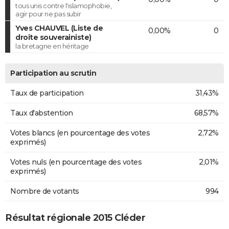
tous unis contre l'islamophobie,
agir pour ne pas subir
Yves CHAUVEL (Liste de
0,00%
0
droite souverainiste)
la bretagne en héritage
Participation au scrutin
Taux de participation
31,43%
Taux d'abstention
68,57%
Votes blancs (en pourcentage des votes
2,72%
exprimés)
Votes nuls (en pourcentage des votes
2,01%
exprimés)
Nombre de votants
994
Résultat régionale 2015 Cléder