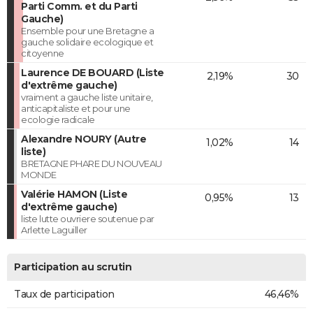
Parti Comm. et du Parti
Gauche)
Ensemble pour une Bretagne a
gauche solidaire ecologique et
citoyenne
Laurence DE BOUARD (Liste
2,19%
30
d'extrême gauche)
vraiment a gauche liste unitaire,
anticapitaliste et pour une
ecologie radicale
Alexandre NOURY (Autre
1,02%
14
liste)
BRETAGNE PHARE DU NOUVEAU
MONDE
Valérie HAMON (Liste
0,95%
13
d'extrême gauche)
liste lutte ouvriere soutenue par
Arlette Laguiller
Participation au scrutin
Taux de participation
46,46%