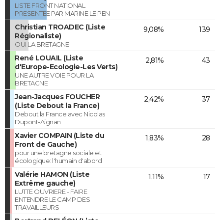
LISTE FRONT NATIONAL
PRESENTEE PAR MARINE LE PEN
Christian TROADEC (Liste
9,08%
139
Régionaliste)
OUI LA BRETAGNE
René LOUAIL (Liste
2,81%
43
d'Europe-Ecologie-Les Verts)
UNE AUTRE VOIE POUR LA
BRETAGNE
Jean-Jacques FOUCHER
2,42%
37
(Liste Debout la France)
Debout la France avec Nicolas
Dupont-Aignan
Xavier COMPAIN (Liste du
1,83%
28
Front de Gauche)
pour une bretagne sociale et
écologique: l'humain d'abord
Valérie HAMON (Liste
1,11%
17
Extrême gauche)
LUTTE OUVRIERE - FAIRE
ENTENDRE LE CAMP DES
TRAVAILLEURS