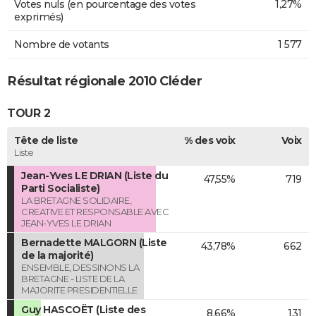
Votes nuls (en pourcentage des votes
1,27%
exprimés)
Nombre de votants
1 577
Résultat régionale 2010 Cléder
TOUR 2
Tête de liste
% des voix
Voix
Liste
Jean-Yves LE DRIAN (Liste du
47,55%
719
Parti Socialiste)
LA BRETAGNE SOLIDAIRE,
CREATIVE ET RESPONSABLE AVEC
JEAN-YVES LE DRIAN
Bernadette MALGORN (Liste
43,78%
662
de la majorité)
ENSEMBLE, DESSINONS LA
BRETAGNE - LISTE DE LA
MAJORITE PRESIDENTIELLE
Guy HASCOËT (Liste des
8,66%
131