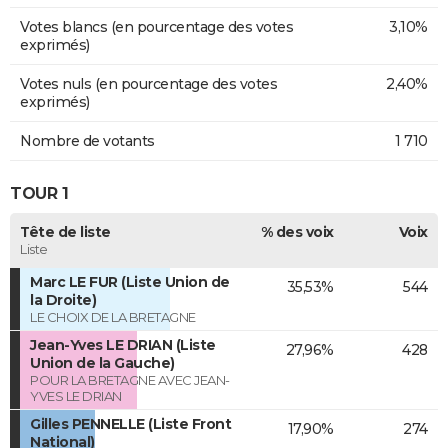
Votes blancs (en pourcentage des votes
3,10%
exprimés)
Votes nuls (en pourcentage des votes
2,40%
exprimés)
Nombre de votants
1 710
TOUR 1
Tête de liste
% des voix
Voix
Liste
Marc LE FUR (Liste Union de
35,53%
544
la Droite)
LE CHOIX DE LA BRETAGNE
Jean-Yves LE DRIAN (Liste
27,96%
428
Union de la Gauche)
POUR LA BRETAGNE AVEC JEAN-
YVES LE DRIAN
Gilles PENNELLE (Liste Front
17,90%
274
National)