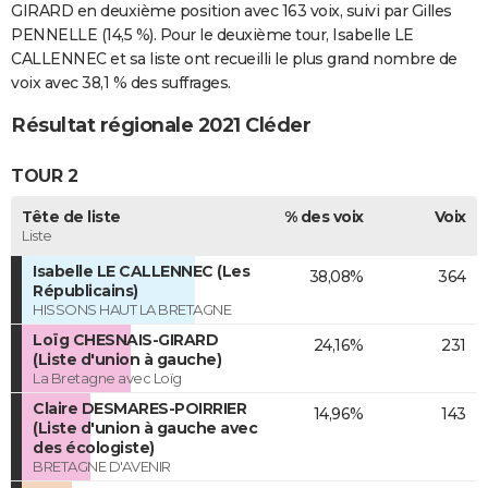
GIRARD en deuxième position avec 163 voix, suivi par Gilles
PENNELLE (14,5 %). Pour le deuxième tour, Isabelle LE
CALLENNEC et sa liste ont recueilli le plus grand nombre de
voix avec 38,1 % des suffrages.
Résultat régionale 2021 Cléder
TOUR 2
Tête de liste
% des voix
Voix
Liste
Isabelle LE CALLENNEC (Les
38,08%
364
Républicains)
HISSONS HAUT LA BRETAGNE
Loïg CHESNAIS-GIRARD
24,16%
231
(Liste d'union à gauche)
La Bretagne avec Loïg
Claire DESMARES-POIRRIER
14,96%
143
(Liste d'union à gauche avec
des écologiste)
BRETAGNE D'AVENIR