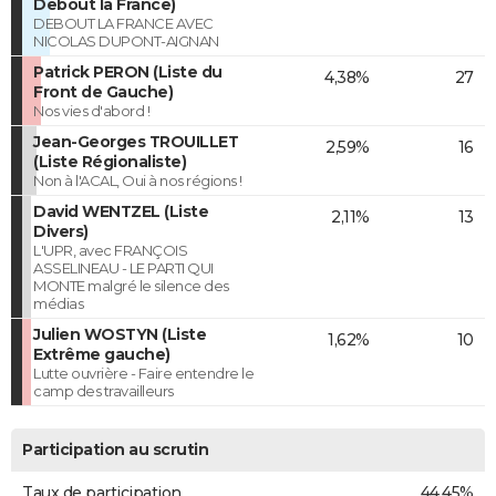
Debout la France)
DEBOUT LA FRANCE AVEC
NICOLAS DUPONT-AIGNAN
Patrick PERON (Liste du
4,38%
27
Front de Gauche)
Nos vies d'abord !
Jean-Georges TROUILLET
2,59%
16
(Liste Régionaliste)
Non à l'ACAL, Oui à nos régions !
David WENTZEL (Liste
2,11%
13
Divers)
L'UPR, avec FRANÇOIS
ASSELINEAU - LE PARTI QUI
MONTE malgré le silence des
médias
Julien WOSTYN (Liste
1,62%
10
Extrême gauche)
Lutte ouvrière - Faire entendre le
camp des travailleurs
Participation au scrutin
Taux de participation
44,45%