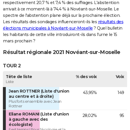
respectivement 20,7 % et 7,4 % des suffrages. L'abstention
arrivait à ce moment-là à 74,4 % à Novéant-sur-Moselle. Le
spectre de l'abstention plane déjà sur la prochaine élection.
Les résultats des sondages influenceront-ils les
résultats des
élections municipales à Novéant-sur-Moselle
? Quel bulletin
les habitants de cette ville introduiront-ils dans l'urne le 15
mars prochain ?
Résultat régionale 2021 Novéant-sur-Moselle
TOUR 2
Tête de liste
% des voix
Voix
Liste
Jean ROTTNER (Liste d'union
43,95%
149
au centre et à droite)
Plus forts ensemble avec Jean
Rottner
Eliane ROMANI (Liste d'union
28,02%
95
à gauche avec des
écologiste)
Il est temps ! Pour l'écologie et la