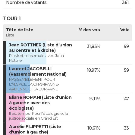
Nombre de votants
361
TOUR 1
Tête de liste
% des voix
Voix
Liste
Jean ROTTNER (Liste d'union
31,83%
99
au centre et à droite)
Plus forts ensemble avec Jean
Rottner
Laurent JACOBELLI
18,97%
59
(Rassemblement National)
RASSEMBLEMENT POUR
L'ALSACE, LA CHAMPAGNE-
ARDENNE ET LA LORRAINE
Eliane ROMANI (Liste d'union
15,11%
47
à gauche avec des
écologiste)
Il est temps ! Pour l'écologie et la
justice sociale en Grand Est
Aurélie FILIPPETTI (Liste
10,61%
33
d'union à gauche)