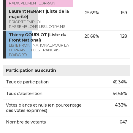
RADICALEMENT LORRAIN
Laurent HENART (Liste de la
25,69%
159
majorité)
PRIORITE EMPLOI -
RASSEMBLONS LES LORRAINS
Thierry GOURLOT (Liste du
20,68%
128
Front National)
LISTE FRONT NATIONAL POUR LA
LORRAINE ET LES FRANCAIS
D'ABORD
Participation au scrutin
Taux de participation
45,34%
Taux d'abstention
54,66%
Votes blancs et nuls (en pourcentage
4,33%
des votes exprimés)
Nombre de votants
647