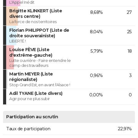
L'Appel Inédit
Brigitte KLINKERT (Liste
8,68%
27
divers centre)
La force de nos territoires
Florian PHILIPPOT (Liste de
8,04%
25
droite souverainiste)
LIBERTÉ !
Louise FÈVE (Liste
5,79%
18
d'extrême-gauche)
Lutte ouvrière - Faire entendre le
camp des travailleurs
Martin MEYER (Liste
0,96%
3
régionaliste)
Stop Grand Est, en avant l'Alsace !
Adil TYANE (Liste divers)
0,00%
0
Agir pour ne plus subir
Participation au scrutin
Taux de participation
22,91%