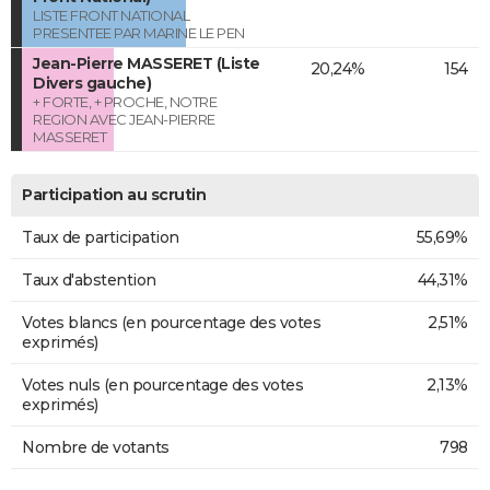
LISTE FRONT NATIONAL
PRESENTEE PAR MARINE LE PEN
Jean-Pierre MASSERET (Liste
20,24%
154
Divers gauche)
+ FORTE, + PROCHE, NOTRE
REGION AVEC JEAN-PIERRE
MASSERET
Participation au scrutin
Taux de participation
55,69%
Taux d'abstention
44,31%
Votes blancs (en pourcentage des votes
2,51%
exprimés)
Votes nuls (en pourcentage des votes
2,13%
exprimés)
Nombre de votants
798