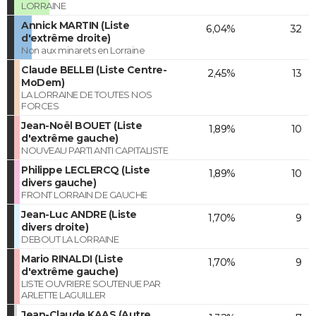
LORRAINE
Annick MARTIN (Liste
6,04%
32
d'extrême droite)
Non aux minarets en Lorraine
Claude BELLEI (Liste Centre-
2,45%
13
MoDem)
LA LORRAINE DE TOUTES NOS
FORCES
Jean-Noël BOUET (Liste
1,89%
10
d'extrême gauche)
NOUVEAU PARTI ANTI CAPITALISTE
Philippe LECLERCQ (Liste
1,89%
10
divers gauche)
FRONT LORRAIN DE GAUCHE
Jean-Luc ANDRE (Liste
1,70%
9
divers droite)
DEBOUT LA LORRAINE
Mario RINALDI (Liste
1,70%
9
d'extrême gauche)
LISTE OUVRIERE SOUTENUE PAR
ARLETTE LAGUILLER
Jean-Claude KAAS (Autre