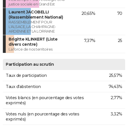
justice sociale en Grand Est
Laurent JACOBELLI
20,65%
70
(Rassemblement National)
RASSEMBLEMENT POUR
L'ALSACE, LA CHAMPAGNE-
ARDENNE ET LA LORRAINE
Brigitte KLINKERT (Liste
7,37%
25
divers centre)
La force de nos territoires
Participation au scrutin
Taux de participation
25,57%
Taux d'abstention
74,43%
Votes blancs (en pourcentage des votes
2,77%
exprimés)
Votes nuls (en pourcentage des votes
3,32%
exprimés)