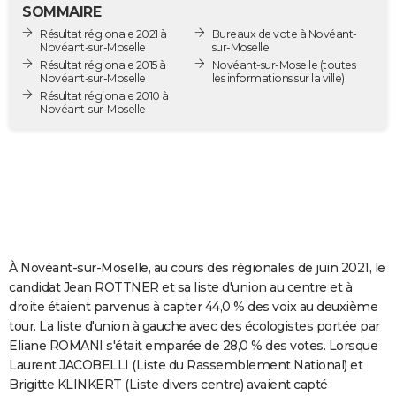
SOMMAIRE
City break
Voyage de noces
Climat
Destinations
Voyage nature
Forum
+
PHOTO
Résultat régionale 2021 à
Bureaux de vote à Novéant-
Novéant-sur-Moselle
sur-Moselle
GUIDES D'ACHAT
Résultat régionale 2015 à
Novéant-sur-Moselle
(toutes
Novéant-sur-Moselle
les informations sur la ville)
BONS PLANS
Résultat régionale 2010 à
Novéant-sur-Moselle
CARTE DE VOEUX
Carte Bonne année
Carte Pâques
Carte de Noël
Carte Saint-Valentin
Carte d'anniversaire
DICTIONNAIRE
Biographies
Expressions
Dictionnaire
Citations
Proverbes
PROGRAMME TV
COPAINS D'AVANT
À Novéant-sur-Moselle, au cours des régionales de juin 2021, le
Se connecter
Collèges
Universités
Service militaire
S'inscrire
Lycées
Primaires
Entreprises
Avis de recherche
AVIS DE DÉCÈS
candidat Jean ROTTNER et sa liste d'union au centre et à
droite étaient parvenus à capter 44,0 % des voix au deuxième
FORUM
tour. La liste d'union à gauche avec des écologistes portée par
Lifestyle
Sport
Television
Cinema
Bricolage
Culture
Auto
Voyage
Eliane ROMANI s'était emparée de 28,0 % des votes. Lorsque
Laurent JACOBELLI (Liste du Rassemblement National) et
Brigitte KLINKERT (Liste divers centre) avaient capté