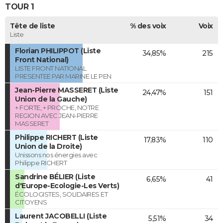
TOUR 1
Tête de liste
% des voix
Voix
Liste
Florian PHILIPPOT (Liste
34,85%
215
Front National)
LISTE FRONT NATIONAL
PRESENTEE PAR MARINE LE PEN
Jean-Pierre MASSERET (Liste
24,47%
151
Union de la Gauche)
+ FORTE, + PROCHE, NOTRE
REGION AVEC JEAN-PIERRE
MASSERET
Philippe RICHERT (Liste
17,83%
110
Union de la Droite)
Unissons nos énergies avec
Philippe RICHERT
Sandrine BÉLIER (Liste
6,65%
41
d'Europe-Ecologie-Les Verts)
ÉCOLOGISTES, SOLIDAIRES ET
CITOYENS
Laurent JACOBELLI (Liste
5,51%
34