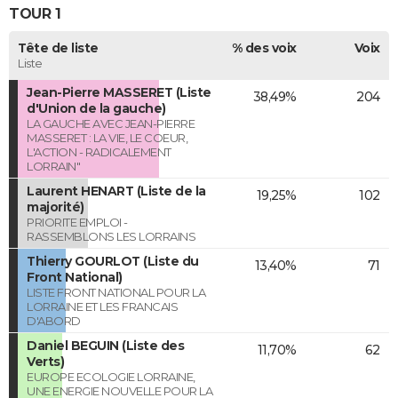
TOUR 1
Tête de liste
% des voix
Voix
Liste
Jean-Pierre MASSERET (Liste
38,49%
204
d'Union de la gauche)
LA GAUCHE AVEC JEAN-PIERRE
MASSERET : LA VIE, LE COEUR,
L'ACTION - RADICALEMENT
LORRAIN"
Laurent HENART (Liste de la
19,25%
102
majorité)
PRIORITE EMPLOI -
RASSEMBLONS LES LORRAINS
Thierry GOURLOT (Liste du
13,40%
71
Front National)
LISTE FRONT NATIONAL POUR LA
LORRAINE ET LES FRANCAIS
D'ABORD
Daniel BEGUIN (Liste des
11,70%
62
Verts)
EUROPE ECOLOGIE LORRAINE,
UNE ENERGIE NOUVELLE POUR LA