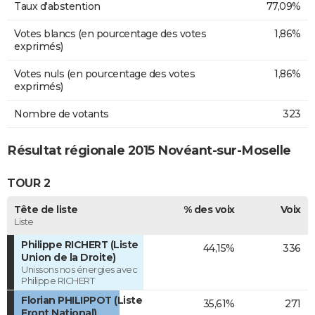
Taux d'abstention
77,09%
Votes blancs (en pourcentage des votes
1,86%
exprimés)
Votes nuls (en pourcentage des votes
1,86%
exprimés)
Nombre de votants
323
Résultat régionale 2015 Novéant-sur-Moselle
TOUR 2
Tête de liste
% des voix
Voix
Liste
Philippe RICHERT (Liste
44,15%
336
Union de la Droite)
Unissons nos énergies avec
Philippe RICHERT
Florian PHILIPPOT (Liste
35,61%
271
Front National)