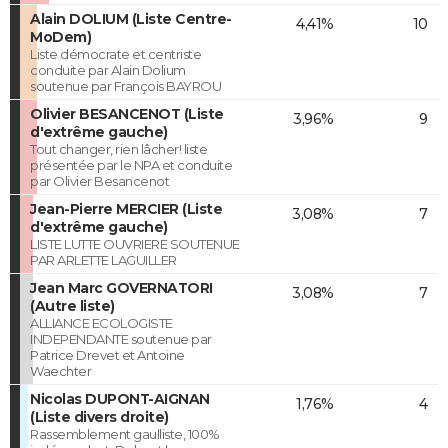
Alain DOLIUM (Liste Centre-
4,41%
10
MoDem)
Liste démocrate et centriste
conduite par Alain Dolium
soutenue par François BAYROU
Olivier BESANCENOT (Liste
3,96%
9
d'extrême gauche)
Tout changer, rien lâcher! liste
présentée par le NPA et conduite
par Olivier Besancenot
Jean-Pierre MERCIER (Liste
3,08%
7
d'extrême gauche)
LISTE LUTTE OUVRIERE SOUTENUE
PAR ARLETTE LAGUILLER
Jean Marc GOVERNATORI
3,08%
7
(Autre liste)
ALLIANCE ECOLOGISTE
INDEPENDANTE soutenue par
Patrice Drevet et Antoine
Waechter
Nicolas DUPONT-AIGNAN
1,76%
4
(Liste divers droite)
Rassemblement gaulliste, 100%