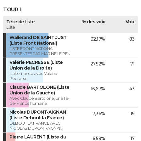
TOUR 1
Tête de liste
% des voix
Voix
Liste
Wallerand DE SAINT JUST
32,17%
83
(Liste Front National)
LISTE FRONT NATIONAL
PRESENTEE PAR MARINE LE PEN
Valérie PECRESSE (Liste
27,52%
71
Union de la Droite)
L'alternance avec Valérie
Pécresse
Claude BARTOLONE (Liste
16,67%
43
Union de la Gauche)
Avec Claude Bartolone, une Ile-
de-France humaine
Nicolas DUPONT-AIGNAN
7,36%
19
(Liste Debout la France)
DEBOUT LA FRANCE AVEC
NICOLAS DUPONT-AIGNAN
Pierre LAURENT (Liste du
6,59%
17