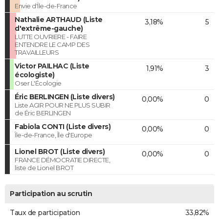
Envie d'Île-de-France
Nathalie ARTHAUD (Liste
3,18%
5
d'extrême-gauche)
LUTTE OUVRIERE - FAIRE
ENTENDRE LE CAMP DES
TRAVAILLEURS
Victor PAILHAC (Liste
1,91%
3
écologiste)
Oser L'Écologie
Éric BERLINGEN (Liste divers)
0,00%
0
Liste AGIR POUR NE PLUS SUBIR
de Éric BERLINGEN
Fabiola CONTI (Liste divers)
0,00%
0
Île-de-France, Île d'Europe
Lionel BROT (Liste divers)
0,00%
0
FRANCE DÉMOCRATIE DIRECTE,
liste de Lionel BROT
Participation au scrutin
Taux de participation
33,82%