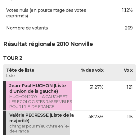
Votes nuls (en pourcentage des votes
1,12%
exprimés)
Nombre de votants
269
Résultat régionale 2010 Nonville
TOUR 2
Tête de liste
% des voix
Voix
Liste
Jean-Paul HUCHON (Liste
51,27%
121
d'Union de la gauche)
HUCHON 2010 - LA GAUCHE ET
LES ECOLOGISTES RASSEMBLES
POUR L'ILE-DE-FRANCE
Valérie PECRESSE (Liste de la
48,73%
115
majorité)
changer pour mieux vivre en ile-
de-France