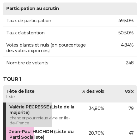
Participation au scrutin
Taux de participation
49,50%
Taux d'abstention
50,50%
Votes blancs et nuls (en pourcentage
4,84%
des votes exprimés)
Nombre de votants
248
TOUR 1
Tête de liste
% des voix
Voix
Liste
Valérie PECRESSE (Liste de la
34,80%
79
majorité)
changer pour mieux vivre en ile-
de-France
Jean-Paul HUCHON (Liste du
20,70%
47
Parti Socialiste)