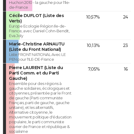
Huchon 2010 - la gauche pour l'Ile-
de-France
Cécile DUFLOT (Liste des
10,57%
24
Verts)
Europe Ecologie Région Ile-de-
France, avec Daniel Cohn-Bendit,
Eva Joly
Marie-Christine ARNAUTU
10,13%
23
(Liste du Front National)
Liste FRONT NATIONAL Avec LE
PEN pour l'ILE-DE-France
Pierre LAURENT (Liste du
7,05%
16
Parti Comm. et du Parti
Gauche)
Ensemble pour des régions à
gauche solidaires, écologiques et
citoyennes, présentée par le Front
de gauche (Parti communiste
Français, parti de gauche, gauche
unitaire), et les alternatifs,
Alternative citoyenne, le
mouvement politique d'éducation
populaire, le parti communiste
ouvrier de France et république &
socialisme