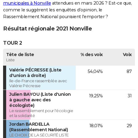
municipales à Nonville
attendues en mars 2026 ? Est-ce que,
comme le suggèrent les enquêtes d’opinion, le
Rassemblement National pourraient l'emporter ?
Résultat régionale 2021 Nonville
TOUR 2
Tête de liste
% des voix
Voix
Liste
Valérie PÉCRESSE (Liste
54,04%
87
d'union à droite)
Ile-de-France rassemblée avec
Valérie Pécresse
Julien BAYOU (Liste d'union
19,25%
31
à gauche avec des
écologiste)
Le rassemblement pour l'écologie
et la solidarité
Jordan BARDELLA
18,01%
29
(Rassemblement National)
LE CHOIX DE LA SÉCURITÉ LISTE