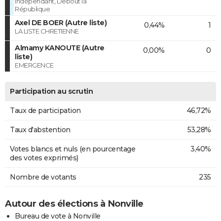
indépendant, Debout la
République
Axel DE BOER (Autre liste)
0,44%
1
LA LISTE CHRETIENNE
Almamy KANOUTE (Autre
0,00%
0
liste)
EMERGENCE
Participation au scrutin
Taux de participation
46,72%
Taux d'abstention
53,28%
Votes blancs et nuls (en pourcentage
3,40%
des votes exprimés)
Nombre de votants
235
Autour des élections à Nonville
Bureau de vote à Nonville