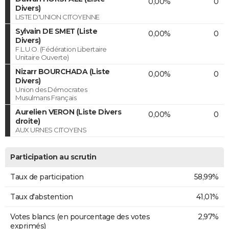
0,00%
0
Divers)
LISTE D'UNION CITOYENNE
Sylvain DE SMET (Liste
0,00%
0
Divers)
F.L.U.O. (Fédération Libertaire
Unitaire Ouverte)
Nizarr BOURCHADA (Liste
0,00%
0
Divers)
Union des Démocrates
Musulmans Français
Aurelien VERON (Liste Divers
0,00%
0
droite)
AUX URNES CITOYENS
Participation au scrutin
Taux de participation
58,99%
Taux d'abstention
41,01%
Votes blancs (en pourcentage des votes
2,97%
exprimés)