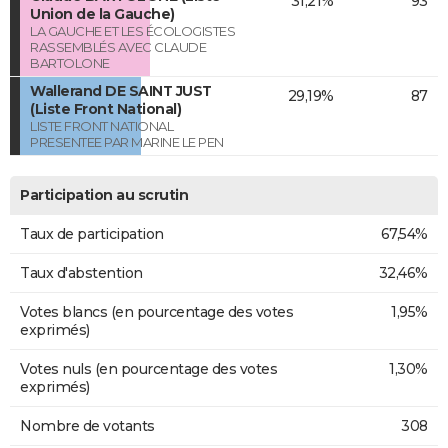
31,21%
93
Union de la Gauche)
LA GAUCHE ET LES ÉCOLOGISTES
RASSEMBLÉS AVEC CLAUDE
BARTOLONE
Wallerand DE SAINT JUST
29,19%
87
(Liste Front National)
LISTE FRONT NATIONAL
PRESENTEE PAR MARINE LE PEN
Participation au scrutin
Taux de participation
67,54%
Taux d'abstention
32,46%
Votes blancs (en pourcentage des votes
1,95%
exprimés)
Votes nuls (en pourcentage des votes
1,30%
exprimés)
Nombre de votants
308