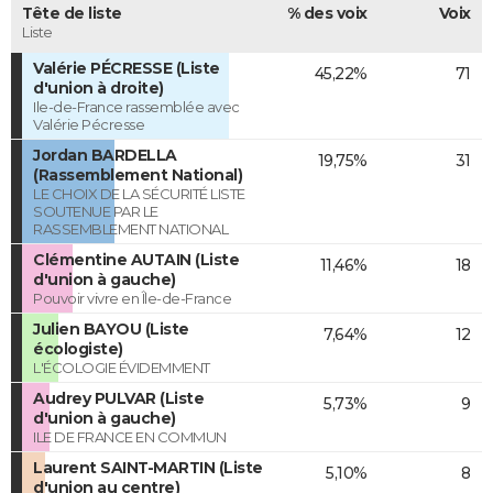
Tête de liste
% des voix
Voix
Liste
Valérie PÉCRESSE (Liste
45,22%
71
d'union à droite)
Ile-de-France rassemblée avec
Valérie Pécresse
Jordan BARDELLA
19,75%
31
(Rassemblement National)
LE CHOIX DE LA SÉCURITÉ LISTE
SOUTENUE PAR LE
RASSEMBLEMENT NATIONAL
Clémentine AUTAIN (Liste
11,46%
18
d'union à gauche)
Pouvoir vivre en Île-de-France
Julien BAYOU (Liste
7,64%
12
écologiste)
L'ÉCOLOGIE ÉVIDEMMENT
Audrey PULVAR (Liste
5,73%
9
d'union à gauche)
ILE DE FRANCE EN COMMUN
Laurent SAINT-MARTIN (Liste
5,10%
8
d'union au centre)