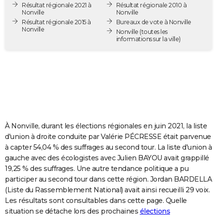
Résultat régionale 2021 à
Résultat régionale 2010 à
City break
Voyage de noces
Climat
Destinations
Voyage nature
Forum
+
PHOTO
Nonville
Nonville
Résultat régionale 2015 à
Bureaux de vote à Nonville
Nonville
GUIDES D'ACHAT
Nonville
(toutes les
informations sur la ville)
BONS PLANS
CARTE DE VOEUX
Carte Bonne année
Carte Pâques
Carte de Noël
Carte Saint-Valentin
Carte d'anniversaire
DICTIONNAIRE
Biographies
Expressions
Dictionnaire
Citations
Proverbes
PROGRAMME TV
À Nonville, durant les élections régionales en juin 2021, la liste
COPAINS D'AVANT
d'union à droite conduite par Valérie PÉCRESSE était parvenue
à capter 54,04 % des suffrages au second tour. La liste d'union à
Se connecter
Collèges
Universités
Service militaire
S'inscrire
Lycées
Primaires
Entreprises
Avis de recherche
AVIS DE DÉCÈS
gauche avec des écologistes avec Julien BAYOU avait grappillé
19,25 % des suffrages. Une autre tendance politique a pu
FORUM
participer au second tour dans cette région. Jordan BARDELLA
Lifestyle
Sport
Television
Cinema
Bricolage
Culture
Auto
Voyage
(Liste du Rassemblement National) avait ainsi recueilli 29 voix.
Les résultats sont consultables dans cette page. Quelle
situation se détache lors des prochaines
élections