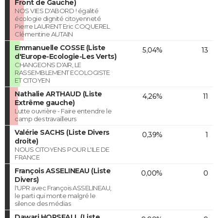
Front de Gauche)
NOS VIES D'ABORD ! égalité
écologie dignité citoyenneté
Pierre LAURENT Eric COQUEREL
Clémentine AUTAIN
Emmanuelle COSSE (Liste
5,04%
13
d'Europe-Ecologie-Les Verts)
CHANGEONS D'AIR, LE
RASSEMBLEMENT ECOLOGISTE
ET CITOYEN
Nathalie ARTHAUD (Liste
4,26%
11
Extrême gauche)
Lutte ouvrière - Faire entendre le
camp des travailleurs
Valérie SACHS (Liste Divers
0,39%
1
droite)
NOUS CITOYENS POUR L'ILE DE
FRANCE
François ASSELINEAU (Liste
0,00%
0
Divers)
l'UPR avec François ASSELINEAU,
le parti qui monte malgré le
silence des médias
Dawari HORSFALL (Liste