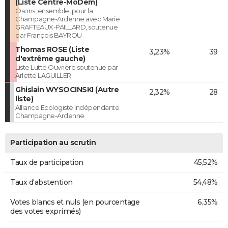
(Liste Centre-MoDem)
Osons, ensemble, pour la
Champagne-Ardenne avec Marie
GRAFTEAUX-PAILLARD, soutenue
par François BAYROU
Thomas ROSE (Liste
3,23%
39
d'extrême gauche)
Liste Lutte Ouvrière soutenue par
Arlette LAGUILLER
Ghislain WYSOCINSKI (Autre
2,32%
28
liste)
Alliance Ecologiste Indépendante
Champagne-Ardenne
Participation au scrutin
Taux de participation
45,52%
Taux d'abstention
54,48%
Votes blancs et nuls (en pourcentage
6,35%
des votes exprimés)