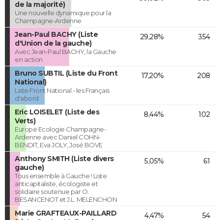
de la majorité)
Une nouvelle dynamique pour la
Champagne-Ardenne
Jean-Paul BACHY (Liste
29,28%
354
d'Union de la gauche)
Avec Jean-Paul BACHY, la Gauche
en action
Bruno SUBTIL (Liste du Front
17,20%
208
National)
Liste Front National - les Français
d'abord
Eric LOISELET (Liste des
8,44%
102
Verts)
Europe Ecologie Champagne-
Ardenne avec Daniel COHN-
BENDIT, Eva JOLY, José BOVE
Anthony SMITH (Liste divers
5,05%
61
gauche)
Tous ensemble à Gauche ! Liste
anticapitaliste, écologiste et
solidaire soutenue par O.
BESANCENOT et J.L. MELENCHON
Marie GRAFTEAUX-PAILLARD
4,47%
54