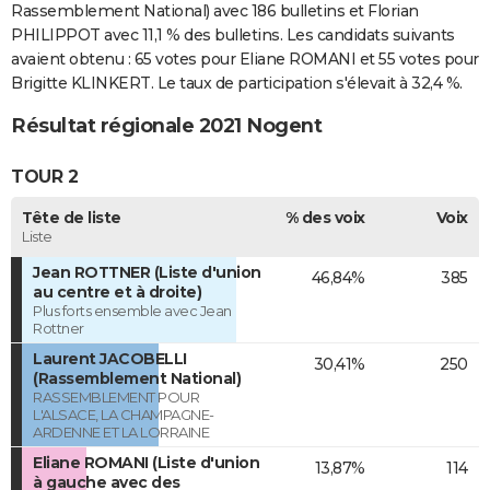
Rassemblement National) avec 186 bulletins et Florian
PHILIPPOT avec 11,1 % des bulletins. Les candidats suivants
avaient obtenu : 65 votes pour Eliane ROMANI et 55 votes pour
Brigitte KLINKERT. Le taux de participation s'élevait à 32,4 %.
Résultat régionale 2021 Nogent
TOUR 2
Tête de liste
% des voix
Voix
Liste
Jean ROTTNER (Liste d'union
46,84%
385
au centre et à droite)
Plus forts ensemble avec Jean
Rottner
Laurent JACOBELLI
30,41%
250
(Rassemblement National)
RASSEMBLEMENT POUR
L'ALSACE, LA CHAMPAGNE-
ARDENNE ET LA LORRAINE
Eliane ROMANI (Liste d'union
13,87%
114
à gauche avec des