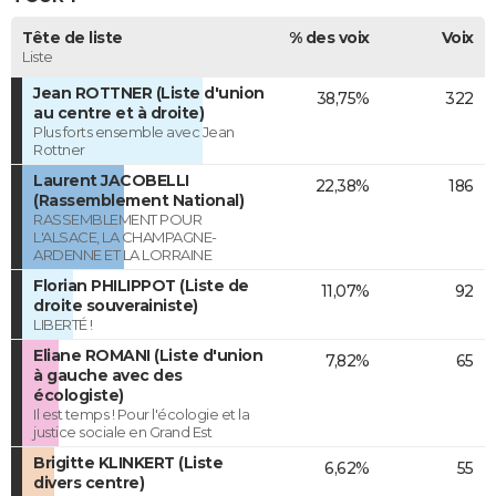
Tête de liste
% des voix
Voix
Liste
Jean ROTTNER (Liste d'union
38,75%
322
au centre et à droite)
Plus forts ensemble avec Jean
Rottner
Laurent JACOBELLI
22,38%
186
(Rassemblement National)
RASSEMBLEMENT POUR
L'ALSACE, LA CHAMPAGNE-
ARDENNE ET LA LORRAINE
Florian PHILIPPOT (Liste de
11,07%
92
droite souverainiste)
LIBERTÉ !
Eliane ROMANI (Liste d'union
7,82%
65
à gauche avec des
écologiste)
Il est temps ! Pour l'écologie et la
justice sociale en Grand Est
Brigitte KLINKERT (Liste
6,62%
55
divers centre)