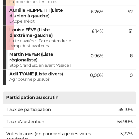
La force de nos territoires
Aurélie FILIPPETTI (Liste
6,26%
52
d'union à gauche)
L'Appel Inédit
Louise FÈVE (Liste
6,14%
51
d'extrême-gauche)
Lutte ouvrière - Faire entendre le
camp des travailleurs
Martin MEYER (Liste
0,96%
8
régionaliste)
Stop Grand Est, en avant l'Alsace !
Adil TYANE (Liste divers)
0,00%
0
Agir pour ne plus subir
Participation au scrutin
Taux de participation
35,10%
Taux d'abstention
64,90%
Votes blancs (en pourcentage des votes
3,77%