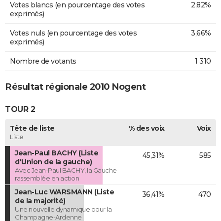
Votes blancs (en pourcentage des votes
2,82%
exprimés)
Votes nuls (en pourcentage des votes
3,66%
exprimés)
Nombre de votants
1 310
Résultat régionale 2010 Nogent
TOUR 2
Tête de liste
% des voix
Voix
Liste
Jean-Paul BACHY (Liste
45,31%
585
d'Union de la gauche)
Avec Jean-Paul BACHY, la Gauche
rassemblée en action
Jean-Luc WARSMANN (Liste
36,41%
470
de la majorité)
Une nouvelle dynamique pour la
Champagne-Ardenne