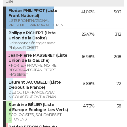
Liste
Florian PHILIPPOT (Liste
41,06%
503
Front National)
LISTE FRONT NATIONAL
PRESENTEE PAR MARINE LE PEN
Philippe RICHERT (Liste
25,47%
312
Union de la Droite)
Unissons nos énergies avec
Philippe RICHERT
Jean-Pierre MASSERET (Liste
16,98%
208
Union de la Gauche)
+ FORTE, + PROCHE, NOTRE
REGION AVEC JEAN-PIERRE
MASSERET
Laurent JACOBELLI (Liste
5,88%
72
Debout la France)
DEBOUT LA FRANCE AVEC
NICOLAS DUPONT-AIGNAN
Sandrine BÉLIER (Liste
4,73%
58
d'Europe-Ecologie-Les Verts)
ÉCOLOGISTES, SOLIDAIRES ET
CITOYENS
Patrick PERON (Liste du