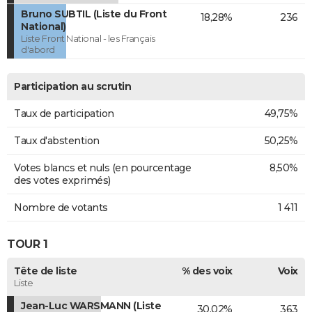
Bruno SUBTIL (Liste du Front
18,28%
236
National)
Liste Front National - les Français
d'abord
Participation au scrutin
Taux de participation
49,75%
Taux d'abstention
50,25%
Votes blancs et nuls (en pourcentage
8,50%
des votes exprimés)
Nombre de votants
1 411
TOUR 1
Tête de liste
% des voix
Voix
Liste
Jean-Luc WARSMANN (Liste
30,02%
363