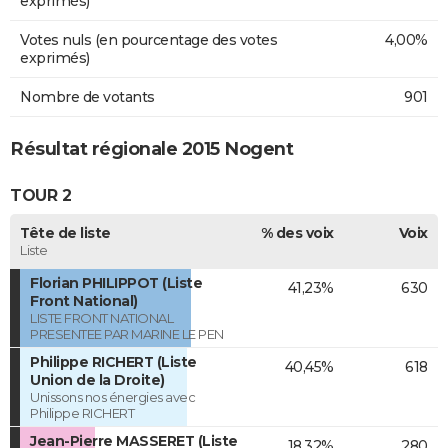
exprimés)
Votes nuls (en pourcentage des votes
4,00%
exprimés)
Nombre de votants
901
Résultat régionale 2015 Nogent
TOUR 2
Tête de liste
% des voix
Voix
Liste
Florian PHILIPPOT (Liste
41,23%
630
Front National)
LISTE FRONT NATIONAL
PRESENTEE PAR MARINE LE PEN
Philippe RICHERT (Liste
40,45%
618
Union de la Droite)
Unissons nos énergies avec
Philippe RICHERT
Jean-Pierre MASSERET (Liste
18,32%
280