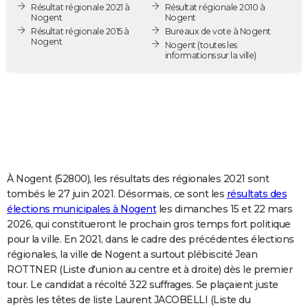
Résultat régionale 2021 à
Résultat régionale 2010 à
City break
Voyage de noces
Climat
Destinations
Voyage nature
Forum
+
PHOTO
Nogent
Nogent
Résultat régionale 2015 à
Bureaux de vote à Nogent
Nogent
GUIDES D'ACHAT
Nogent
(toutes les
informations sur la ville)
BONS PLANS
CARTE DE VOEUX
Carte Bonne année
Carte Pâques
Carte de Noël
Carte Saint-Valentin
Carte d'anniversaire
DICTIONNAIRE
Biographies
Expressions
Dictionnaire
Citations
Proverbes
PROGRAMME TV
À Nogent (52800), les résultats des régionales 2021 sont
COPAINS D'AVANT
tombés le 27 juin 2021. Désormais, ce sont les
résultats des
élections municipales à Nogent
les dimanches 15 et 22 mars
Se connecter
Collèges
Universités
Service militaire
S'inscrire
Lycées
Primaires
Entreprises
Avis de recherche
AVIS DE DÉCÈS
2026, qui constitueront le prochain gros temps fort politique
pour la ville. En 2021, dans le cadre des précédentes élections
FORUM
régionales, la ville de Nogent a surtout plébiscité Jean
Lifestyle
Sport
Television
Cinema
Bricolage
Culture
Auto
Voyage
ROTTNER (Liste d'union au centre et à droite) dès le premier
tour. Le candidat a récolté 322 suffrages. Se plaçaient juste
après les têtes de liste Laurent JACOBELLI (Liste du