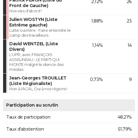
2,12%
26
Front de Gauche)
Nos vies d'abord !
Julien WOSTYN (Liste
1,88%
23
Extrême gauche)
Lutte ouvrière - Faire entendre le
camp des travailleurs
David WENTZEL (Liste
1,14%
14
Divers)
L'UPR, avec FRANÇOIS
ASSELINEAU - LE PARTI QUI
MONTE malgré le silence des
médias
Jean-Georges TROUILLET
0,73%
9
(Liste Régionaliste)
Non à l'ACAL, Oui à nos régions !
Participation au scrutin
Taux de participation
48,21%
Taux d'abstention
51,79%