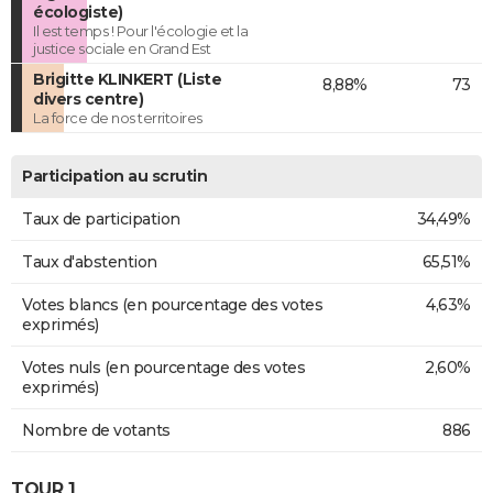
écologiste)
Il est temps ! Pour l'écologie et la
justice sociale en Grand Est
Brigitte KLINKERT (Liste
8,88%
73
divers centre)
La force de nos territoires
Participation au scrutin
Taux de participation
34,49%
Taux d'abstention
65,51%
Votes blancs (en pourcentage des votes
4,63%
exprimés)
Votes nuls (en pourcentage des votes
2,60%
exprimés)
Nombre de votants
886
TOUR 1