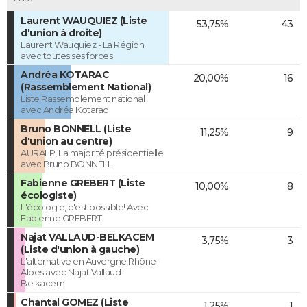
Laurent WAUQUIEZ (Liste
53,75%
43
d'union à droite)
Laurent Wauquiez - La Région
avec toutes ses forces
Andréa KOTARAC
20,00%
16
(Rassemblement National)
Liste Rassemblement national
avec Andréa Kotarac
Bruno BONNELL (Liste
11,25%
9
d'union au centre)
AURALP, La majorité présidentielle
avec Bruno BONNELL
Fabienne GREBERT (Liste
10,00%
8
écologiste)
L'écologie, c'est possible! Avec
Fabienne GREBERT
Najat VALLAUD-BELKACEM
3,75%
3
(Liste d'union à gauche)
L'alternative en Auvergne Rhône-
Alpes avec Najat Vallaud-
Belkacem
Chantal GOMEZ (Liste
1,25%
1