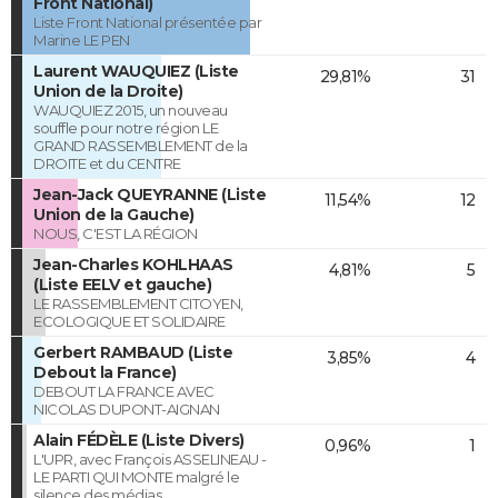
Front National)
Liste Front National présentée par
Marine LE PEN
Laurent WAUQUIEZ (Liste
29,81%
31
Union de la Droite)
WAUQUIEZ 2015, un nouveau
souffle pour notre région LE
GRAND RASSEMBLEMENT de la
DROITE et du CENTRE
Jean-Jack QUEYRANNE (Liste
11,54%
12
Union de la Gauche)
NOUS, C'EST LA RÉGION
Jean-Charles KOHLHAAS
4,81%
5
(Liste EELV et gauche)
LE RASSEMBLEMENT CITOYEN,
ECOLOGIQUE ET SOLIDAIRE
Gerbert RAMBAUD (Liste
3,85%
4
Debout la France)
DEBOUT LA FRANCE AVEC
NICOLAS DUPONT-AIGNAN
Alain FÉDÈLE (Liste Divers)
0,96%
1
L'UPR, avec François ASSELINEAU -
LE PARTI QUI MONTE malgré le
silence des médias