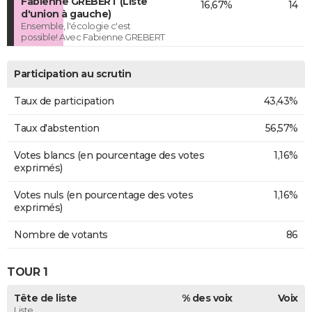
Fabienne GREBERT (Liste
16,67%
14
d'union à gauche)
Ensemble, l'écologie c'est
possible! Avec Fabienne GREBERT
Participation au scrutin
Taux de participation
43,43%
Taux d'abstention
56,57%
Votes blancs (en pourcentage des votes
1,16%
exprimés)
Votes nuls (en pourcentage des votes
1,16%
exprimés)
Nombre de votants
86
TOUR 1
Tête de liste
% des voix
Voix
Liste