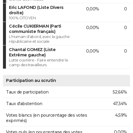
Eric LAFOND (Liste Divers
0,00%
0
droite)
100% CITOYEN
Cécile CUKIERMAN (Parti
0,00%
0
communiste français)
L'Humain d'abord, avec la gauche
républicaine et sociale
Chantal GOMEZ (Liste
0,00%
0
Extrême gauche)
Lutte ouvrière - Faire entendre le
camp des travailleurs
Participation au scrutin
Taux de participation
52,66%
Taux d'abstention
47,34%
Votes blancs (en pourcentage des votes
4,59%
exprimés)
Votes nuls (en pourcentage des votes
0,00%