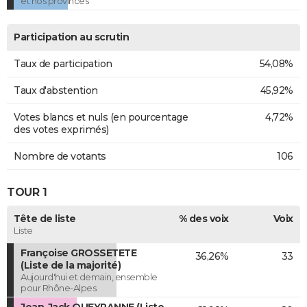
et nos provinces
Participation au scrutin
Taux de participation
54,08%
Taux d'abstention
45,92%
Votes blancs et nuls (en pourcentage
4,72%
des votes exprimés)
Nombre de votants
106
TOUR 1
Tête de liste
% des voix
Voix
Liste
Françoise GROSSETETE
36,26%
33
(Liste de la majorité)
Aujourd'hui et demain, ensemble
pour Rhône-Alpes.
Jean-Jack QUEYRANNE (Liste