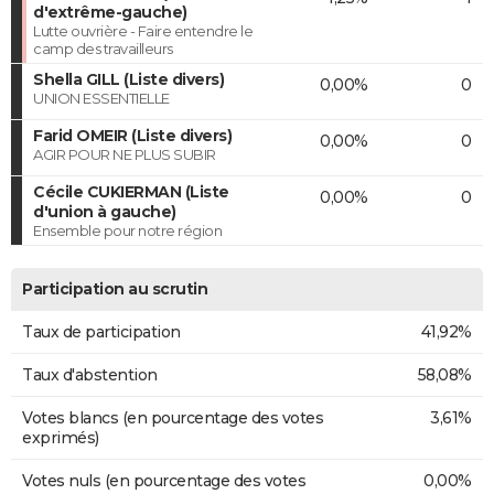
d'extrême-gauche)
Lutte ouvrière - Faire entendre le
camp des travailleurs
Shella GILL (Liste divers)
0,00%
0
UNION ESSENTIELLE
Farid OMEIR (Liste divers)
0,00%
0
AGIR POUR NE PLUS SUBIR
Cécile CUKIERMAN (Liste
0,00%
0
d'union à gauche)
Ensemble pour notre région
Participation au scrutin
Taux de participation
41,92%
Taux d'abstention
58,08%
Votes blancs (en pourcentage des votes
3,61%
exprimés)
Votes nuls (en pourcentage des votes
0,00%