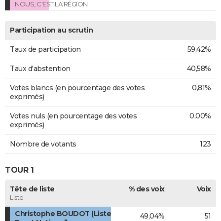
NOUS, C'EST LA RÉGION
Participation au scrutin
Taux de participation
59,42%
Taux d'abstention
40,58%
Votes blancs (en pourcentage des votes
0,81%
exprimés)
Votes nuls (en pourcentage des votes
0,00%
exprimés)
Nombre de votants
123
TOUR 1
Tête de liste
% des voix
Voix
Liste
Christophe BOUDOT (Liste
49,04%
51