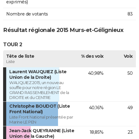
exprimés)
Nombre de votants
83
Résultat régionale 2015 Murs-et-Gélignieux
TOUR 2
Tête de liste
% des voix
Voix
Liste
Laurent WAUQUIEZ (Liste
40,98%
50
Union de la Droite)
WAUQUIEZ 2015, un nouveau
souffle pour notre région LE
GRAND RASSEMBLEMENT de la
DROITE et du CENTRE
Christophe BOUDOT (Liste
40,16%
49
Front National)
Liste Front National présentée par
Marine LE PEN
Jean-Jack QUEYRANNE (Liste
18,85%
23
Union de la Gauche)