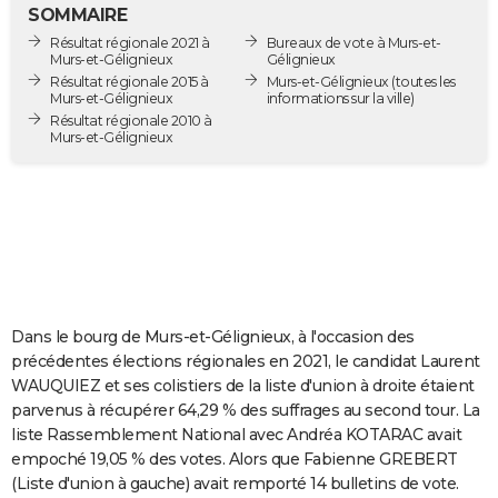
SOMMAIRE
City break
Voyage de noces
Climat
Destinations
Voyage nature
Forum
+
PHOTO
Résultat régionale 2021 à
Bureaux de vote à Murs-et-
Murs-et-Gélignieux
Gélignieux
GUIDES D'ACHAT
Résultat régionale 2015 à
Murs-et-Gélignieux
(toutes les
Murs-et-Gélignieux
informations sur la ville)
BONS PLANS
Résultat régionale 2010 à
Murs-et-Gélignieux
CARTE DE VOEUX
Carte Bonne année
Carte Pâques
Carte de Noël
Carte Saint-Valentin
Carte d'anniversaire
DICTIONNAIRE
Biographies
Expressions
Dictionnaire
Citations
Proverbes
PROGRAMME TV
COPAINS D'AVANT
Dans le bourg de Murs-et-Gélignieux, à l'occasion des
Se connecter
Collèges
Universités
Service militaire
S'inscrire
Lycées
Primaires
Entreprises
Avis de recherche
AVIS DE DÉCÈS
précédentes élections régionales en 2021, le candidat Laurent
WAUQUIEZ et ses colistiers de la liste d'union à droite étaient
FORUM
parvenus à récupérer 64,29 % des suffrages au second tour. La
Lifestyle
Sport
Television
Cinema
Bricolage
Culture
Auto
Voyage
liste Rassemblement National avec Andréa KOTARAC avait
empoché 19,05 % des votes. Alors que Fabienne GREBERT
(Liste d'union à gauche) avait remporté 14 bulletins de vote.