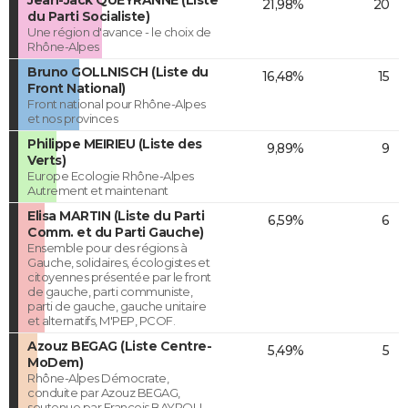
21,98%
20
du Parti Socialiste)
Une région d'avance - le choix de
Rhône-Alpes
Bruno GOLLNISCH (Liste du
16,48%
15
Front National)
Front national pour Rhône-Alpes
et nos provinces
Philippe MEIRIEU (Liste des
9,89%
9
Verts)
Europe Ecologie Rhône-Alpes
Autrement et maintenant
Elisa MARTIN (Liste du Parti
6,59%
6
Comm. et du Parti Gauche)
Ensemble pour des régions à
Gauche, solidaires, écologistes et
citoyennes présentée par le front
de gauche, parti communiste,
parti de gauche, gauche unitaire
et alternatifs, M'PEP, PCOF.
Azouz BEGAG (Liste Centre-
5,49%
5
MoDem)
Rhône-Alpes Démocrate,
conduite par Azouz BEGAG,
soutenue par François BAYROU