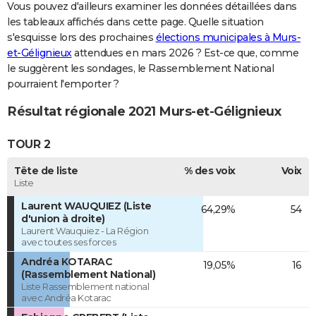
Vous pouvez d'ailleurs examiner les données détaillées dans
les tableaux affichés dans cette page. Quelle situation
s'esquisse lors des prochaines
élections municipales à Murs-
et-Gélignieux
attendues en mars 2026 ? Est-ce que, comme
le suggèrent les sondages, le Rassemblement National
pourraient l'emporter ?
Résultat régionale 2021 Murs-et-Gélignieux
TOUR 2
Tête de liste
% des voix
Voix
Liste
Laurent WAUQUIEZ (Liste
64,29%
54
d'union à droite)
Laurent Wauquiez - La Région
avec toutes ses forces
Andréa KOTARAC
19,05%
16
(Rassemblement National)
Liste Rassemblement national
avec Andréa Kotarac