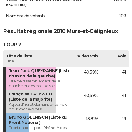
exprimés)
Nombre de votants
109
Résultat régionale 2010 Murs-et-Gélignieux
TOUR 2
Tête de liste
% des voix
Voix
Liste
Jean-Jack QUEYRANNE (Liste
40,59%
41
d'Union de la gauche)
liste de rassemblement de la
gauche et des écologistes
Françoise GROSSETETE
40,59%
41
(Liste de la majorité)
Aujourd'hui et demain, ensemble
pour Rhône-Alpes.
Bruno GOLLNISCH (Liste du
18,81%
19
Front National)
Front national pour Rhône-Alpes