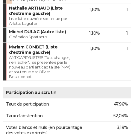
Nathalie ARTHAUD (Liste
1,10%
1
d'extrême gauche)
Liste lutte ouvrière soutenue par
Arlette Laguiller
Michel DULAC (Autre liste)
1,10%
1
Opération Spartacus
Myriam COMBET (Liste
1,10%
1
d'extrême gauche)
ANTICAPITALISTES! "Tout changer,
rien lâcher", lise présentée par le
nouveau parti anticapitaliste (NPA)
et soutenue par Olivier
Besancenot.
Participation au scrutin
Taux de participation
47,96%
Taux d'abstention
52,04%
Votes blancs et nuls (en pourcentage
3,19%
des votes exprimés)