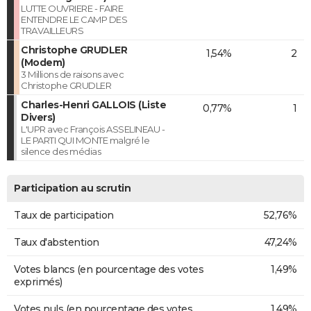
LUTTE OUVRIERE - FAIRE
ENTENDRE LE CAMP DES
TRAVAILLEURS
Christophe GRUDLER
1,54%
2
(Modem)
3 Millions de raisons avec
Christophe GRUDLER
Charles-Henri GALLOIS (Liste
0,77%
1
Divers)
L'UPR avec François ASSELINEAU -
LE PARTI QUI MONTE malgré le
silence des médias
Participation au scrutin
Taux de participation
52,76%
Taux d'abstention
47,24%
Votes blancs (en pourcentage des votes
1,49%
exprimés)
Votes nuls (en pourcentage des votes
1,49%