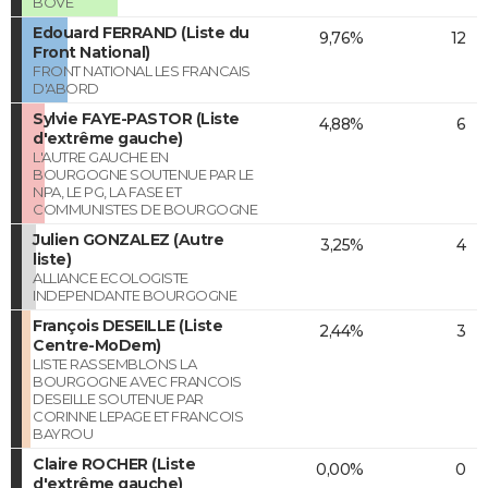
BOVE
Edouard FERRAND (Liste du
9,76%
12
Front National)
FRONT NATIONAL LES FRANCAIS
D'ABORD
Sylvie FAYE-PASTOR (Liste
4,88%
6
d'extrême gauche)
L'AUTRE GAUCHE EN
BOURGOGNE SOUTENUE PAR LE
NPA, LE PG, LA FASE ET
COMMUNISTES DE BOURGOGNE
Julien GONZALEZ (Autre
3,25%
4
liste)
ALLIANCE ECOLOGISTE
INDEPENDANTE BOURGOGNE
François DESEILLE (Liste
2,44%
3
Centre-MoDem)
LISTE RASSEMBLONS LA
BOURGOGNE AVEC FRANCOIS
DESEILLE SOUTENUE PAR
CORINNE LEPAGE ET FRANCOIS
BAYROU
Claire ROCHER (Liste
0,00%
0
d'extrême gauche)