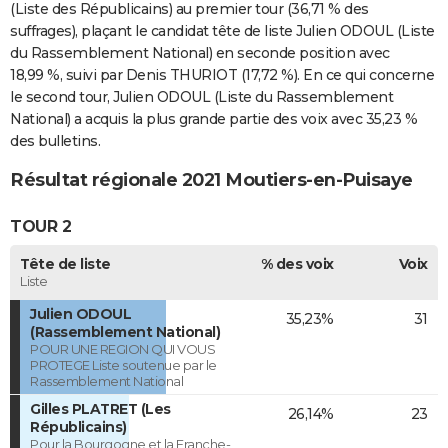
(Liste des Républicains) au premier tour (36,71 % des
suffrages), plaçant le candidat tête de liste Julien ODOUL (Liste
du Rassemblement National) en seconde position avec
18,99 %, suivi par Denis THURIOT (17,72 %). En ce qui concerne
le second tour, Julien ODOUL (Liste du Rassemblement
National) a acquis la plus grande partie des voix avec 35,23 %
des bulletins.
Résultat régionale 2021 Moutiers-en-Puisaye
TOUR 2
Tête de liste
% des voix
Voix
Liste
Julien ODOUL
35,23%
31
(Rassemblement National)
POUR UNE REGION QUI VOUS
PROTEGE Liste soutenue par le
Rassemblement National
Gilles PLATRET (Les
26,14%
23
Républicains)
Pour la Bourgogne et la Franche-