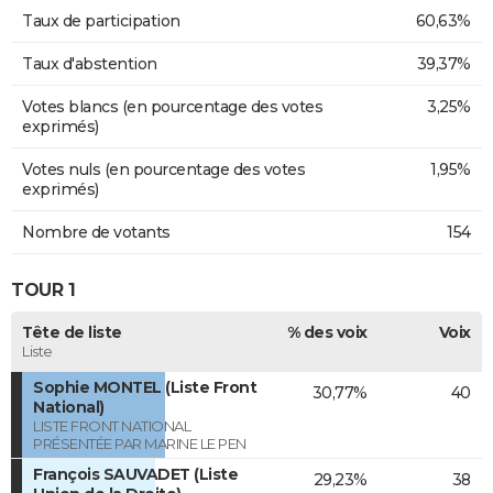
Taux de participation
60,63%
Taux d'abstention
39,37%
Votes blancs (en pourcentage des votes
3,25%
exprimés)
Votes nuls (en pourcentage des votes
1,95%
exprimés)
Nombre de votants
154
TOUR 1
Tête de liste
% des voix
Voix
Liste
Sophie MONTEL (Liste Front
30,77%
40
National)
LISTE FRONT NATIONAL
PRÉSENTÉE PAR MARINE LE PEN
François SAUVADET (Liste
29,23%
38