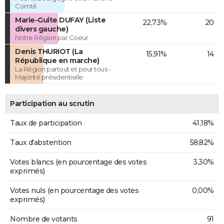
Comté
Marie-Guite DUFAY (Liste
22,73%
20
divers gauche)
Notre Région par Coeur
Denis THURIOT (La
15,91%
14
République en marche)
La Région partout et pour tous -
Majorité présidentielle
Participation au scrutin
Taux de participation
41,18%
Taux d'abstention
58,82%
Votes blancs (en pourcentage des votes
3,30%
exprimés)
Votes nuls (en pourcentage des votes
0,00%
exprimés)
Nombre de votants
91