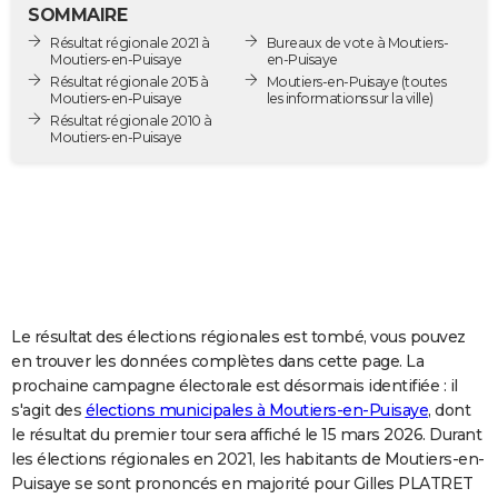
SOMMAIRE
City break
Voyage de noces
Climat
Destinations
Voyage nature
Forum
+
PHOTO
Résultat régionale 2021 à
Bureaux de vote à Moutiers-
Moutiers-en-Puisaye
en-Puisaye
GUIDES D'ACHAT
Résultat régionale 2015 à
Moutiers-en-Puisaye
(toutes
Moutiers-en-Puisaye
les informations sur la ville)
BONS PLANS
Résultat régionale 2010 à
Moutiers-en-Puisaye
CARTE DE VOEUX
Carte Bonne année
Carte Pâques
Carte de Noël
Carte Saint-Valentin
Carte d'anniversaire
DICTIONNAIRE
Biographies
Expressions
Dictionnaire
Citations
Proverbes
PROGRAMME TV
COPAINS D'AVANT
Le résultat des élections régionales est tombé, vous pouvez
Se connecter
Collèges
Universités
Service militaire
S'inscrire
Lycées
Primaires
Entreprises
Avis de recherche
AVIS DE DÉCÈS
en trouver les données complètes dans cette page. La
prochaine campagne électorale est désormais identifiée : il
FORUM
s'agit des
élections municipales à Moutiers-en-Puisaye
, dont
Lifestyle
Sport
Television
Cinema
Bricolage
Culture
Auto
Voyage
le résultat du premier tour sera affiché le 15 mars 2026. Durant
les élections régionales en 2021, les habitants de Moutiers-en-
Puisaye se sont prononcés en majorité pour Gilles PLATRET