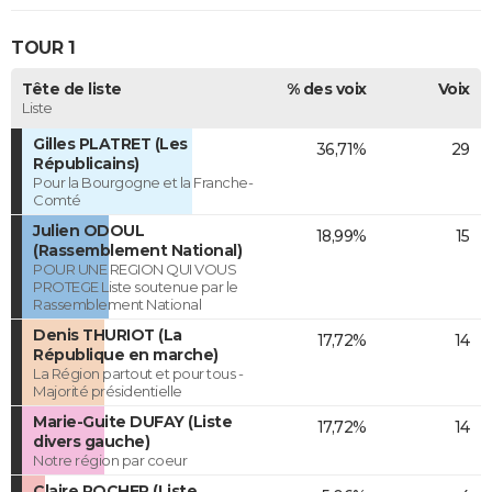
TOUR 1
Tête de liste
% des voix
Voix
Liste
Gilles PLATRET (Les
36,71%
29
Républicains)
Pour la Bourgogne et la Franche-
Comté
Julien ODOUL
18,99%
15
(Rassemblement National)
POUR UNE REGION QUI VOUS
PROTEGE Liste soutenue par le
Rassemblement National
Denis THURIOT (La
17,72%
14
République en marche)
La Région partout et pour tous -
Majorité présidentielle
Marie-Guite DUFAY (Liste
17,72%
14
divers gauche)
Notre région par coeur
Claire ROCHER (Liste