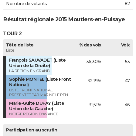
Nombre de votants
82
Résultat régionale 2015 Moutiers-en-Puisaye
TOUR 2
Tête de liste
% des voix
Voix
Liste
François SAUVADET (Liste
36,30%
53
Union de la Droite)
LA REGION EN GRAND
Sophie MONTEL (Liste Front
32,19%
47
National)
LISTE FRONT NATIONAL
PRÉSENTÉE PAR MARINE LE PEN
Marie-Guite DUFAY (Liste
31,51%
46
Union de la Gauche)
NOTRE REGION D'AVANCE
Participation au scrutin