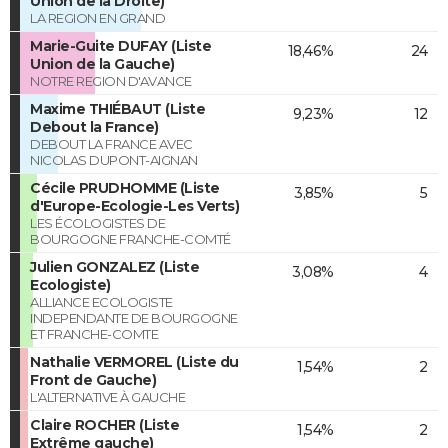
Union de la Droite)
LA REGION EN GRAND
Marie-Guite DUFAY (Liste
18,46%
24
Union de la Gauche)
NOTRE REGION D'AVANCE
Maxime THIÉBAUT (Liste
9,23%
12
Debout la France)
DEBOUT LA FRANCE AVEC
NICOLAS DUPONT-AIGNAN
Cécile PRUDHOMME (Liste
3,85%
5
d'Europe-Ecologie-Les Verts)
LES ÉCOLOGISTES DE
BOURGOGNE FRANCHE-COMTÉ
Julien GONZALEZ (Liste
3,08%
4
Ecologiste)
ALLIANCE ECOLOGISTE
INDEPENDANTE DE BOURGOGNE
ET FRANCHE-COMTE
Nathalie VERMOREL (Liste du
1,54%
2
Front de Gauche)
L'ALTERNATIVE À GAUCHE
Claire ROCHER (Liste
1,54%
2
Extrême gauche)