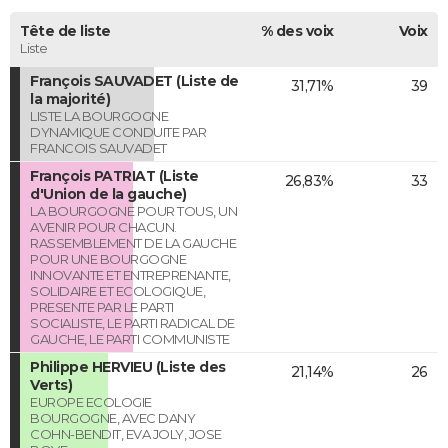
Tête de liste
% des voix
Voix
Liste
François SAUVADET (Liste de
31,71%
39
la majorité)
LISTE LA BOURGOGNE
DYNAMIQUE CONDUITE PAR
FRANCOIS SAUVADET
François PATRIAT (Liste
26,83%
33
d'Union de la gauche)
LA BOURGOGNE POUR TOUS, UN
AVENIR POUR CHACUN.
RASSEMBLEMENT DE LA GAUCHE
POUR UNE BOURGOGNE
INNOVANTE ET ENTREPRENANTE,
SOLIDAIRE ET ECOLOGIQUE,
PRESENTE PAR LE PARTI
SOCIALISTE, LE PARTI RADICAL DE
GAUCHE, LE PARTI COMMUNISTE
Philippe HERVIEU (Liste des
21,14%
26
Verts)
EUROPE ECOLOGIE
BOURGOGNE, AVEC DANY
COHN-BENDIT, EVA JOLY, JOSE