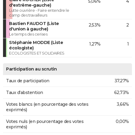
5,06%
4
d'extrême-gauche)
Lutte ouvrière - Faire entendre le
camp des travailleurs
Bastien FAUDOT (Liste
2,53%
2
d'union à gauche)
Le temps des cerises
Stéphanie MODDE (Liste
1,27%
1
écologiste)
ECOLOGISTES ET SOLIDAIRES
Participation au scrutin
Taux de participation
37,27%
Taux d'abstention
62,73%
Votes blancs (en pourcentage des votes
3,66%
exprimés)
Votes nuls (en pourcentage des votes
0,00%
exprimés)