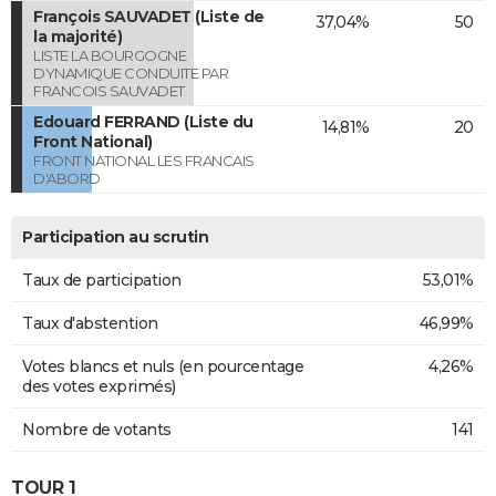
François SAUVADET (Liste de
37,04%
50
la majorité)
LISTE LA BOURGOGNE
DYNAMIQUE CONDUITE PAR
FRANCOIS SAUVADET
Edouard FERRAND (Liste du
14,81%
20
Front National)
FRONT NATIONAL LES FRANCAIS
D'ABORD
Participation au scrutin
Taux de participation
53,01%
Taux d'abstention
46,99%
Votes blancs et nuls (en pourcentage
4,26%
des votes exprimés)
Nombre de votants
141
TOUR 1