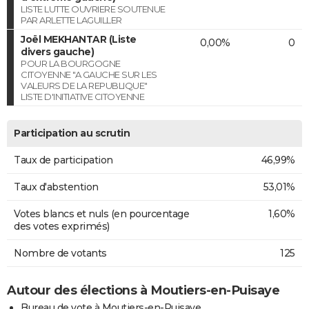
LISTE LUTTE OUVRIERE SOUTENUE
PAR ARLETTE LAGUILLER
Joël MEKHANTAR (Liste
0,00%
0
divers gauche)
POUR LA BOURGOGNE
CITOYENNE "A GAUCHE SUR LES
VALEURS DE LA REPUBLIQUE"
LISTE D'INITIATIVE CITOYENNE
Participation au scrutin
Taux de participation
46,99%
Taux d'abstention
53,01%
Votes blancs et nuls (en pourcentage
1,60%
des votes exprimés)
Nombre de votants
125
Autour des élections à Moutiers-en-Puisaye
Bureau de vote à Moutiers-en-Puisaye