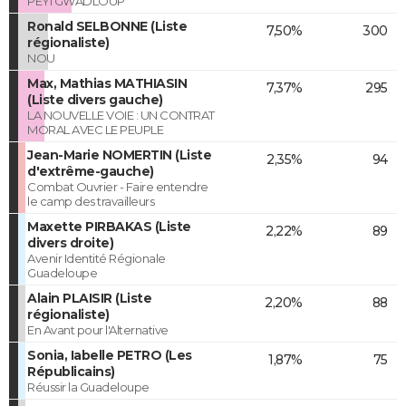
PEYI GWADLOUP
Ronald SELBONNE (Liste
7,50%
300
régionaliste)
NOU
Max, Mathias MATHIASIN
7,37%
295
(Liste divers gauche)
LA NOUVELLE VOIE : UN CONTRAT
MORAL AVEC LE PEUPLE
Jean-Marie NOMERTIN (Liste
2,35%
94
d'extrême-gauche)
Combat Ouvrier - Faire entendre
le camp des travailleurs
Maxette PIRBAKAS (Liste
2,22%
89
divers droite)
Avenir Identité Régionale
Guadeloupe
Alain PLAISIR (Liste
2,20%
88
régionaliste)
En Avant pour l'Alternative
Sonia, Iabelle PETRO (Les
1,87%
75
Républicains)
Réussir la Guadeloupe