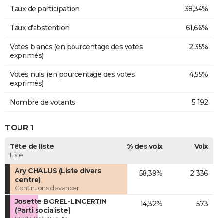
Taux de participation
38,34%
Taux d'abstention
61,66%
Votes blancs (en pourcentage des votes
2,35%
exprimés)
Votes nuls (en pourcentage des votes
4,55%
exprimés)
Nombre de votants
5 192
TOUR 1
Tête de liste
% des voix
Voix
Liste
Ary CHALUS (Liste divers
58,39%
2 336
centre)
Continuons d'avancer
Josette BOREL-LINCERTIN
14,32%
573
(Parti socialiste)