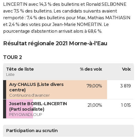
LINCERTIN avec 14,3 % des bulletins et Ronald SELBONNE
avec 7,5 % des bulletins. Les candidats suivants avaient
remporté : 7,4 % des bulletins pour Max, Mathias MATHIASIN
et 2,4 % des votes pour Jean-Marie NOMERTIN. Le
pourcentage d'abstention arrivait alors à 68,6 %.
Résultat régionale 2021 Morne-à-l'Eau
TOUR 2
Tête de liste
% des voix
Voix
Liste
Ary CHALUS (Liste divers
79,00%
3 819
centre)
Continuons d'avancer
Josette BOREL-LINCERTIN
21,00%
1 015
(Parti socialiste)
PEYI GWADLOUP
Participation au scrutin