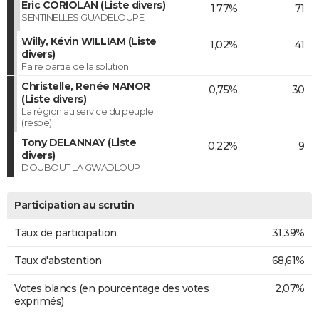
Eric CORIOLAN (Liste divers)
1,77%
71
SENTINELLES GUADELOUPE
Willy, Kévin WILLIAM (Liste
1,02%
41
divers)
Faire partie de la solution
Christelle, Renée NANOR
0,75%
30
(Liste divers)
La région au service du peuple
(respe)
Tony DELANNAY (Liste
0,22%
9
divers)
DOUBOUT LA GWADLOUP
Participation au scrutin
Taux de participation
31,39%
Taux d'abstention
68,61%
Votes blancs (en pourcentage des votes
2,07%
exprimés)