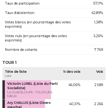
Taux de participation
57,11%
Taux d'abstention
42,89%
Votes blancs (en pourcentage des votes
1,38%
exprimés)
Votes nuls (en pourcentage des votes
3,26%
exprimés)
Nombre de votants
7 769
TOUR 1
Tête de liste
% des voix
Voix
Liste
Victorin LUREL (Liste du Parti
46,06%
2 589
Socialiste)
LA GUADELOUPE - TOUJOURS
MIEUX
Ary CHALUS (Liste Divers
40,31%
2 266
gauche)