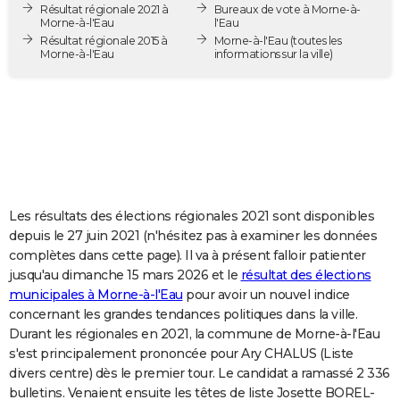
Résultat régionale 2021 à
Bureaux de vote à Morne-à-
City break
Voyage de noces
Climat
Destinations
Voyage nature
Forum
+
PHOTO
Morne-à-l'Eau
l'Eau
Résultat régionale 2015 à
Morne-à-l'Eau
(toutes les
Morne-à-l'Eau
informations sur la ville)
GUIDES D'ACHAT
BONS PLANS
CARTE DE VOEUX
Carte Bonne année
Carte Pâques
Carte de Noël
Carte Saint-Valentin
Carte d'anniversaire
DICTIONNAIRE
Biographies
Expressions
Dictionnaire
Citations
Proverbes
PROGRAMME TV
Les résultats des élections régionales 2021 sont disponibles
depuis le 27 juin 2021 (n'hésitez pas à examiner les données
COPAINS D'AVANT
complètes dans cette page). Il va à présent falloir patienter
Se connecter
Collèges
Universités
Service militaire
S'inscrire
Lycées
Primaires
Entreprises
Avis de recherche
jusqu'au dimanche 15 mars 2026 et le
résultat des élections
AVIS DE DÉCÈS
municipales à Morne-à-l'Eau
pour avoir un nouvel indice
FORUM
concernant les grandes tendances politiques dans la ville.
Durant les régionales en 2021, la commune de Morne-à-l'Eau
Lifestyle
Sport
Television
Cinema
Bricolage
Culture
Auto
Voyage
s'est principalement prononcée pour Ary CHALUS (Liste
divers centre) dès le premier tour. Le candidat a ramassé 2 336
bulletins. Venaient ensuite les têtes de liste Josette BOREL-