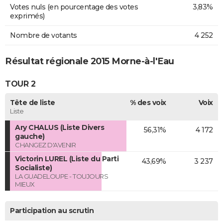
Votes nuls (en pourcentage des votes
3,83%
exprimés)
Nombre de votants
4 252
Résultat régionale 2015 Morne-à-l'Eau
TOUR 2
Tête de liste
% des voix
Voix
Liste
Ary CHALUS (Liste Divers
56,31%
4 172
gauche)
CHANGEZ D'AVENIR
Victorin LUREL (Liste du Parti
43,69%
3 237
Socialiste)
LA GUADELOUPE - TOUJOURS
MIEUX
Participation au scrutin