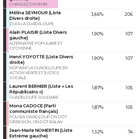
CHANGEZ D'AVENIR
Mélina SEYMOUR (Liste
3,66%
206
Divers droite)
OUI A LA GUADELOUPE
Alain PLAISIR (Liste Divers
1,90%
107
gauche)
ALTERNATIVE POPULAIRE ET
CITOYENNE
Henri YOYOTTE (Liste Divers
1,90%
107
droite)
NOFWAP LA GUADELOUPE EN
ACTION VERITE ET JUSTICE
SOCIALE
Laurent BERNIER (Liste « Les
1,87%
105
Républicains »)
GUADELOUPE SOLIDAIRE
Mona CADOCE (Parti
1,87%
105
communiste français)
POU BA GWADLOUP ON DÔT
DIREKSION, ON DÔT BALAN
Jean-Marie NOMERTIN (Liste
1,32%
74
Extrême gauche)