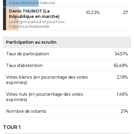
Rassemblement National
Denis THURIOT (La
10,23%
27
République en marche)
La Région partout et pour tous -
Majorité présidentielle
Participation au scrutin
Taux de participation
34,51%
Taux d'abstention
65,49%
Votes blancs (en pourcentage des votes
2,19%
exprimés)
Votes nuls (en pourcentage des votes
1,46%
exprimés)
Nombre de votants
274
TOUR 1