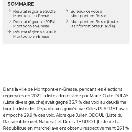
SOMMAIRE
City break
Voyage de noces
Climat
Destinations
Voyage nature
Forum
+
PHOTO
Résultat régionale 2021 à
Bureaux de vote à
Montpont-en-Bresse
Montpont-en-Bresse
GUIDES D'ACHAT
Résultat régionale 2015 à
Montpont-en-Bresse
(toutes
Montpont-en-Bresse
les informations sur la ville)
BONS PLANS
Résultat régionale 2010 à
Montpont-en-Bresse
CARTE DE VOEUX
Carte Bonne année
Carte Pâques
Carte de Noël
Carte Saint-Valentin
Carte d'anniversaire
DICTIONNAIRE
Biographies
Expressions
Dictionnaire
Citations
Proverbes
PROGRAMME TV
COPAINS D'AVANT
Dans la ville de Montpont-en-Bresse, pendant les élections
Se connecter
Collèges
Universités
Service militaire
S'inscrire
Lycées
Primaires
Entreprises
Avis de recherche
AVIS DE DÉCÈS
régionales en 2021, la liste administrée par Marie-Guite DUFAY
(Liste divers gauche) avait gagné 33,7 % des voix au deuxième
FORUM
tour. La liste des Républicains guidée par Gilles PLATRET avait
Lifestyle
Sport
Television
Cinema
Bricolage
Culture
Auto
Voyage
empoché 29,9 % des voix. Alors que Julien ODOUL (Liste du
Rassemblement National) et Denis THURIOT (Liste de La
République en marche) avaient obtenu respectivement 26,1 %