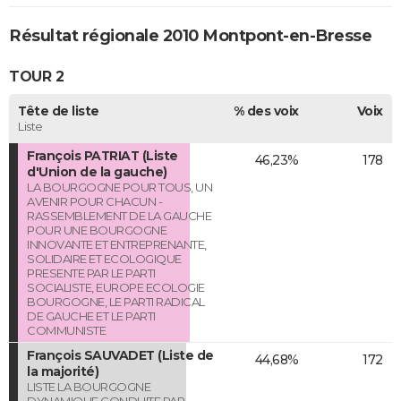
Résultat régionale 2010 Montpont-en-Bresse
TOUR 2
Tête de liste
% des voix
Voix
Liste
François PATRIAT (Liste
46,23%
178
d'Union de la gauche)
LA BOURGOGNE POUR TOUS, UN
AVENIR POUR CHACUN -
RASSEMBLEMENT DE LA GAUCHE
POUR UNE BOURGOGNE
INNOVANTE ET ENTREPRENANTE,
SOLIDAIRE ET ECOLOGIQUE
PRESENTE PAR LE PARTI
SOCIALISTE, EUROPE ECOLOGIE
BOURGOGNE, LE PARTI RADICAL
DE GAUCHE ET LE PARTI
COMMUNISTE
François SAUVADET (Liste de
44,68%
172
la majorité)
LISTE LA BOURGOGNE
DYNAMIQUE CONDUITE PAR