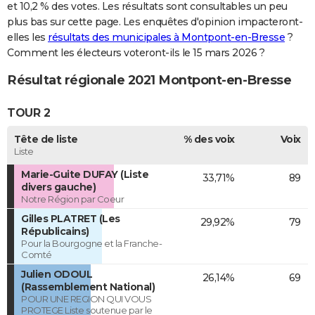
et 10,2 % des votes. Les résultats sont consultables un peu
plus bas sur cette page. Les enquêtes d'opinion impacteront-
elles les
résultats des municipales à Montpont-en-Bresse
?
Comment les électeurs voteront-ils le 15 mars 2026 ?
Résultat régionale 2021 Montpont-en-Bresse
TOUR 2
Tête de liste
% des voix
Voix
Liste
Marie-Guite DUFAY (Liste
33,71%
89
divers gauche)
Notre Région par Coeur
Gilles PLATRET (Les
29,92%
79
Républicains)
Pour la Bourgogne et la Franche-
Comté
Julien ODOUL
26,14%
69
(Rassemblement National)
POUR UNE REGION QUI VOUS
PROTEGE Liste soutenue par le