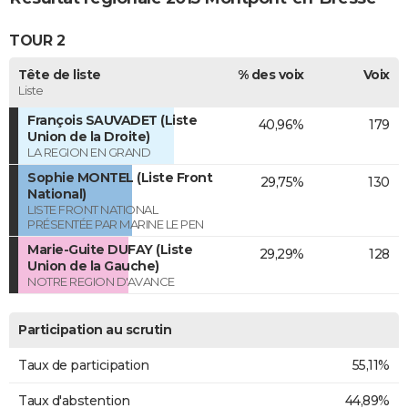
TOUR 2
Tête de liste
% des voix
Voix
Liste
François SAUVADET (Liste
40,96%
179
Union de la Droite)
LA REGION EN GRAND
Sophie MONTEL (Liste Front
29,75%
130
National)
LISTE FRONT NATIONAL
PRÉSENTÉE PAR MARINE LE PEN
Marie-Guite DUFAY (Liste
29,29%
128
Union de la Gauche)
NOTRE REGION D'AVANCE
Participation au scrutin
Taux de participation
55,11%
Taux d'abstention
44,89%