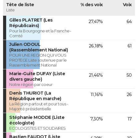
Tête de liste
% des voix
Voix
Liste
Gilles PLATRET (Les
27,47%
64
Républicains)
Pour la Bourgogne et la Franche-
Comté
Julien ODOUL
26,18%
61
(Rassemblement National)
POUR UNE REGION QUI VOUS
PROTEGE Liste soutenue par le
Rassemblement National
Marie-Guite DUFAY (Liste
21,46%
50
divers gauche)
Notre région par coeur
Denis THURIOT (La
11,16%
26
République en marche)
La Région partout et pour tous -
Majorité présidentielle
Stéphanie MODDE (Liste
7,30%
17
écologiste)
ECOLOGISTES ET SOLIDAIRES
Bastien FAUDOT (Liste