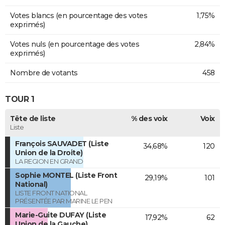
Votes blancs (en pourcentage des votes
1,75%
exprimés)
Votes nuls (en pourcentage des votes
2,84%
exprimés)
Nombre de votants
458
TOUR 1
Tête de liste
% des voix
Voix
Liste
François SAUVADET (Liste
34,68%
120
Union de la Droite)
LA REGION EN GRAND
Sophie MONTEL (Liste Front
29,19%
101
National)
LISTE FRONT NATIONAL
PRÉSENTÉE PAR MARINE LE PEN
Marie-Guite DUFAY (Liste
17,92%
62
Union de la Gauche)