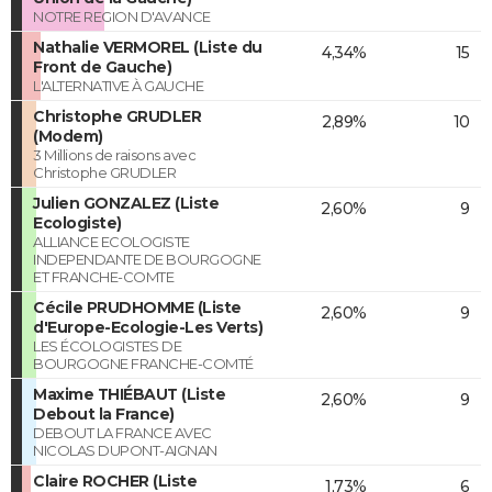
NOTRE REGION D'AVANCE
Nathalie VERMOREL (Liste du
4,34%
15
Front de Gauche)
L'ALTERNATIVE À GAUCHE
Christophe GRUDLER
2,89%
10
(Modem)
3 Millions de raisons avec
Christophe GRUDLER
Julien GONZALEZ (Liste
2,60%
9
Ecologiste)
ALLIANCE ECOLOGISTE
INDEPENDANTE DE BOURGOGNE
ET FRANCHE-COMTE
Cécile PRUDHOMME (Liste
2,60%
9
d'Europe-Ecologie-Les Verts)
LES ÉCOLOGISTES DE
BOURGOGNE FRANCHE-COMTÉ
Maxime THIÉBAUT (Liste
2,60%
9
Debout la France)
DEBOUT LA FRANCE AVEC
NICOLAS DUPONT-AIGNAN
Claire ROCHER (Liste
1,73%
6