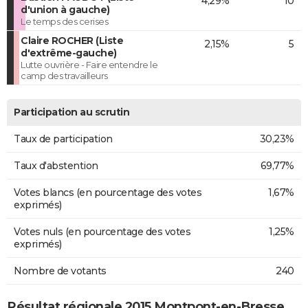
4,29%
10
d'union à gauche)
Le temps des cerises
Claire ROCHER (Liste
2,15%
5
d'extrême-gauche)
Lutte ouvrière - Faire entendre le
camp des travailleurs
Participation au scrutin
Taux de participation
30,23%
Taux d'abstention
69,77%
Votes blancs (en pourcentage des votes
1,67%
exprimés)
Votes nuls (en pourcentage des votes
1,25%
exprimés)
Nombre de votants
240
Résultat régionale 2015 Montpont-en-Bresse