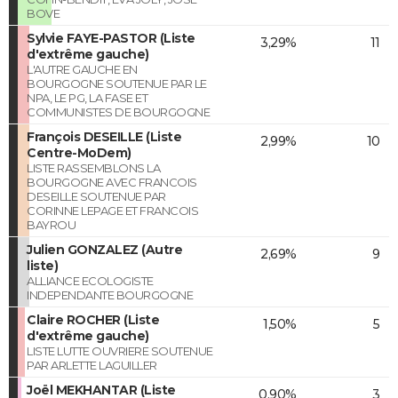
BOVE
Sylvie FAYE-PASTOR (Liste
3,29%
11
d'extrême gauche)
L'AUTRE GAUCHE EN
BOURGOGNE SOUTENUE PAR LE
NPA, LE PG, LA FASE ET
COMMUNISTES DE BOURGOGNE
François DESEILLE (Liste
2,99%
10
Centre-MoDem)
LISTE RASSEMBLONS LA
BOURGOGNE AVEC FRANCOIS
DESEILLE SOUTENUE PAR
CORINNE LEPAGE ET FRANCOIS
BAYROU
Julien GONZALEZ (Autre
2,69%
9
liste)
ALLIANCE ECOLOGISTE
INDEPENDANTE BOURGOGNE
Claire ROCHER (Liste
1,50%
5
d'extrême gauche)
LISTE LUTTE OUVRIERE SOUTENUE
PAR ARLETTE LAGUILLER
Joël MEKHANTAR (Liste
0,90%
3