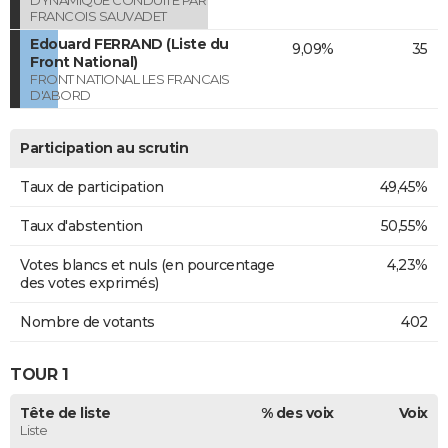
FRANCOIS SAUVADET
Edouard FERRAND (Liste du
9,09%
35
Front National)
FRONT NATIONAL LES FRANCAIS
D'ABORD
Participation au scrutin
Taux de participation
49,45%
Taux d'abstention
50,55%
Votes blancs et nuls (en pourcentage
4,23%
des votes exprimés)
Nombre de votants
402
TOUR 1
Tête de liste
% des voix
Voix
Liste