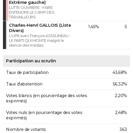
Extrême gauche)
LUTTE OUVRIERE - FAIRE
ENTENDRE LE CAMP DES
TRAVAILLEURS
Charles-Henri GALLOIS (Liste
1,45%
5
Divers)
L'UPR avec François ASSELINEAU -
LE PARTI QUI MONTE malgré le
silence des médias
Participation au scrutin
Taux de participation
43,68%
Taux d'abstention
56,32%
Votes blancs (en pourcentage des votes
2,20%
exprimés)
Votes nuls (en pourcentage des votes
2,48%
exprimés)
Nombre de votants
363