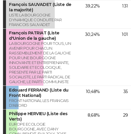
François SAUVADET (Liste de
39,22%
131
la majorité)
LISTE LA BOURGOGNE
DYNAMIQUE CONDUITE PAR
FRANCOIS SAUVADET
François PATRIAT (Liste
30,24%
101
d'Union de la gauche)
LA BOURGOGNE POUR TOUS, UN
AVENIR POUR CHACUN.
RASSEMBLEMENT DE LA GAUCHE
POUR UNE BOURGOGNE
INNOVANTE ET ENTREPRENANTE,
SOLIDAIRE ET ECOLOGIQUE,
PRESENTE PAR LE PARTI
SOCIALISTE, LE PARTI RADICAL DE
GAUCHE, LE PARTI COMMUNISTE
Edouard FERRAND (Liste du
10,48%
35
Front National)
FRONT NATIONAL LES FRANCAIS
D'ABORD
Philippe HERVIEU (Liste des
8,68%
29
Verts)
EUROPE ECOLOGIE
BOURGOGNE, AVEC DANY
COHN-BENDIT, EVA JOLY, JOSE