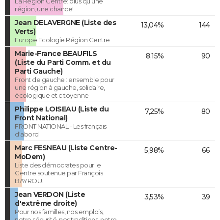
La Région Centre: plus qu'une
région, une chance!
Jean DELAVERGNE (Liste des
13,04%
144
Verts)
Europe Ecologie Région Centre
Marie-France BEAUFILS
8,15%
90
(Liste du Parti Comm. et du
Parti Gauche)
Front de gauche : ensemble pour
une région à gauche, solidaire,
écologique et citoyenne
Philippe LOISEAU (Liste du
7,25%
80
Front National)
FRONT NATIONAL - Les français
d'abord
Marc FESNEAU (Liste Centre-
5,98%
66
MoDem)
Liste des démocrates pour le
Centre soutenue par François
BAYROU.
Jean VERDON (Liste
3,53%
39
d'extrême droite)
Pour nos familles, nos emplois,
notre sécurité, nos traditions, notre