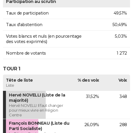
Participation au scrutin
Taux de participation
49,51%
Taux d'abstention
50,49%
Votes blancs et nuls (en pourcentage
5,03%
des votes exprimés)
Nombre de votants
1 272
TOUR 1
Tête de liste
% des voix
Voix
Liste
Hervé NOVELLI (Liste de la
31,52%
348
majorité)
Hervé NOVELLI: Il faut changer
pour mieux vivre en Région
Centre
François BONNEAU (Liste du
26,09%
288
Parti Socialiste)