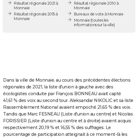
Résultat régionale 2021 à
Résultat régionale 2010 à
City break
Voyage de noces
Climat
Destinations
Voyage nature
Forum
+
PHOTO
Monnaie
Monnaie
Résultat régionale 2015 à
Bureaux de vote à Monnaie
Monnaie
GUIDES D'ACHAT
Monnaie
(toutes les
informations sur la ville)
BONS PLANS
CARTE DE VOEUX
Carte Bonne année
Carte Pâques
Carte de Noël
Carte Saint-Valentin
Carte d'anniversaire
DICTIONNAIRE
Biographies
Expressions
Dictionnaire
Citations
Proverbes
PROGRAMME TV
Dans la ville de Monnaie, au cours des précédentes élections
COPAINS D'AVANT
régionales de 2021, la liste d'union à gauche avec des
écologistes conduite par François BONNEAU avait capté
Se connecter
Collèges
Universités
Service militaire
S'inscrire
Lycées
Primaires
Entreprises
Avis de recherche
AVIS DE DÉCÈS
41,61 % des voix au second tour. Aleksandar NIKOLIC et sa liste
Rassemblement National avaient empoché 21,65 % des voix.
FORUM
Tandis que Marc FESNEAU (Liste d'union au centre) et Nicolas
Lifestyle
Sport
Television
Cinema
Bricolage
Culture
Auto
Voyage
FORISSIER (Liste d'union au centre et à droite) avaient acquis
respectivement 20,19 % et 16,55 % des suffrages. Le
pourcentage de participation atteignait à ce moment-là les