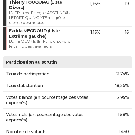
Thierry FOUQUIAU (Liste
1,36%
19
Divers)
L'UPR, avec François ASSELINEAU -
LE PARTI QUI MONTE malgré le
silence des médias
Farida MEGDOUD (Liste
1,15%
16
Extrême gauche)
LUTTE OUVRIERE - Faire entendre
le camp des travailleurs
Participation au scrutin
Taux de participation
51,74%
Taux d'abstention
48,26%
Votes blancs (en pourcentage des votes
2,95%
exprimés)
Votes nuls (en pourcentage des votes
1,58%
exprimés)
Nombre de votants
1 460