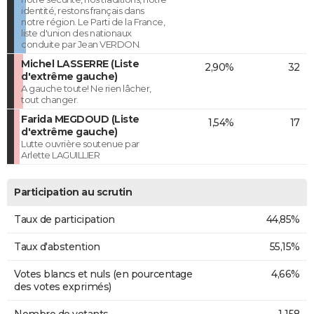
identité, restons français dans
notre région. Le Parti de la France,
liste d'union des nationaux
conduite par Jean VERDON.
Michel LASSERRE (Liste
2,90%
32
d'extrême gauche)
A gauche toute! Ne rien lâcher,
tout changer.
Farida MEGDOUD (Liste
1,54%
17
d'extrême gauche)
Lutte ouvrière soutenue par
Arlette LAGUILLIER
Participation au scrutin
Taux de participation
44,85%
Taux d'abstention
55,15%
Votes blancs et nuls (en pourcentage
4,66%
des votes exprimés)
Nombre de votants
1 158