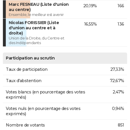
Marc FESNEAU (Liste d'union
20,19%
166
au centre)
Ensemble, le meilleur est avenir
Nicolas FORISSIER (Liste
16,55%
136
d'union au centre et à
droite)
Union de la Droite, du Centre et
des Indépendants
Participation au scrutin
Taux de participation
27,33%
Taux d'abstention
72,67%
Votes blancs (en pourcentage des votes
2,47%
exprimés)
Votes nuls (en pourcentage des votes
0,94%
exprimés)
Nombre de votants
851