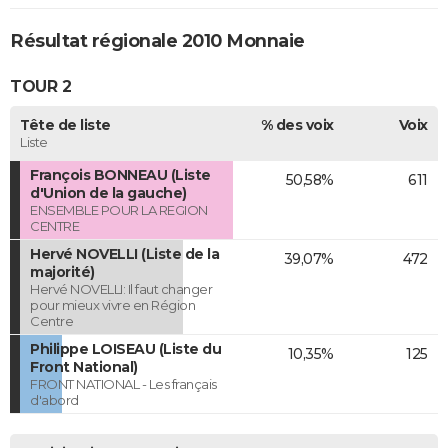
Résultat régionale 2010 Monnaie
TOUR 2
Tête de liste
% des voix
Voix
Liste
François BONNEAU (Liste
50,58%
611
d'Union de la gauche)
ENSEMBLE POUR LA REGION
CENTRE
Hervé NOVELLI (Liste de la
39,07%
472
majorité)
Hervé NOVELLI: Il faut changer
pour mieux vivre en Région
Centre
Philippe LOISEAU (Liste du
10,35%
125
Front National)
FRONT NATIONAL - Les français
d'abord