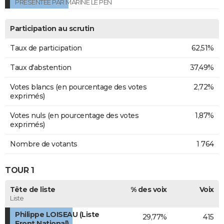
PRESENTEE PAR MARINE LE PEN
Participation au scrutin
Taux de participation
62,51%
Taux d'abstention
37,49%
Votes blancs (en pourcentage des votes
2,72%
exprimés)
Votes nuls (en pourcentage des votes
1,87%
exprimés)
Nombre de votants
1 764
TOUR 1
Tête de liste
% des voix
Voix
Liste
Philippe LOISEAU (Liste
29,77%
415
Front National)