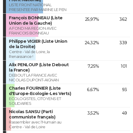
LISTE FRONT NATIONAL
PRESENTEE PAR MARINE LE PEN
François BONNEAU (Liste
25,97%
362
Union de la Gauche)
A FOND MA REGION AVEC
FRANCOIS BONNEAU
Philippe VIGIER (Liste Union
24,32%
339
de la Droite)
Centre - Val de Loire, la
Renaissance !
Alix PENLOUP (Liste Debout
7,25%
101
la France)
DEBOUT LA FRANCE AVEC
NICOLAS DUPONT-AIGNAN
Charles FOURNIER (Liste
6,67%
93
d'Europe-Ecologie-Les Verts)
ECOLOGISTES, CITOYENS ET
SOLIDAIRES
Nicolas SANSU (Parti
3,52%
49
communiste français)
Rassembler avec l'Humain au
Centre - Val de Loire