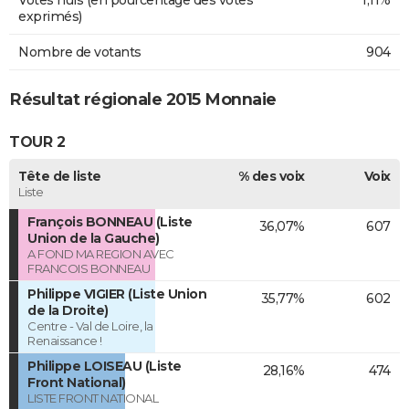
Votes nuls (en pourcentage des votes
1,11%
exprimés)
Nombre de votants
904
Résultat régionale 2015 Monnaie
TOUR 2
Tête de liste
% des voix
Voix
Liste
François BONNEAU (Liste
36,07%
607
Union de la Gauche)
A FOND MA REGION AVEC
FRANCOIS BONNEAU
Philippe VIGIER (Liste Union
35,77%
602
de la Droite)
Centre - Val de Loire, la
Renaissance !
Philippe LOISEAU (Liste
28,16%
474
Front National)
LISTE FRONT NATIONAL