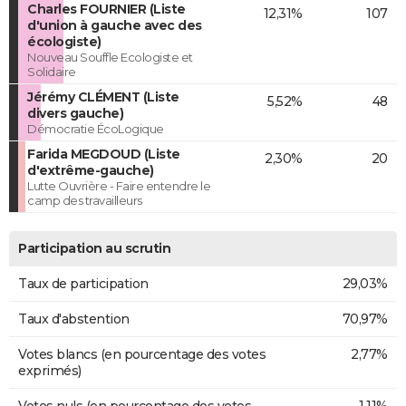
Charles FOURNIER (Liste
12,31%
107
d'union à gauche avec des
écologiste)
Nouveau Souffle Ecologiste et
Solidaire
Jérémy CLÉMENT (Liste
5,52%
48
divers gauche)
Démocratie ÉcoLogique
Farida MEGDOUD (Liste
2,30%
20
d'extrême-gauche)
Lutte Ouvrière - Faire entendre le
camp des travailleurs
Participation au scrutin
Taux de participation
29,03%
Taux d'abstention
70,97%
Votes blancs (en pourcentage des votes
2,77%
exprimés)