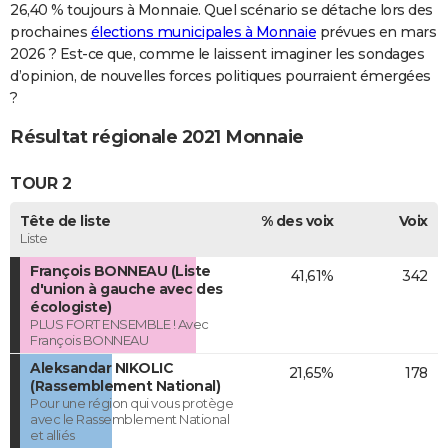
26,40 % toujours à Monnaie. Quel scénario se détache lors des
prochaines
élections municipales à Monnaie
prévues en mars
2026 ? Est-ce que, comme le laissent imaginer les sondages
d’opinion, de nouvelles forces politiques pourraient émergées
?
Résultat régionale 2021 Monnaie
TOUR 2
Tête de liste
% des voix
Voix
Liste
François BONNEAU (Liste
41,61%
342
d'union à gauche avec des
écologiste)
PLUS FORT ENSEMBLE ! Avec
François BONNEAU
Aleksandar NIKOLIC
21,65%
178
(Rassemblement National)
Pour une région qui vous protège
avec le Rassemblement National
et alliés