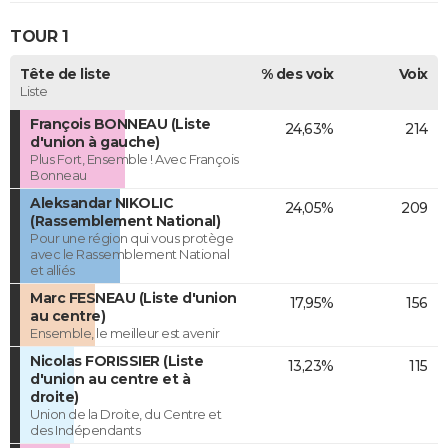
TOUR 1
Tête de liste
% des voix
Voix
Liste
François BONNEAU (Liste
24,63%
214
d'union à gauche)
Plus Fort, Ensemble ! Avec François
Bonneau
Aleksandar NIKOLIC
24,05%
209
(Rassemblement National)
Pour une région qui vous protège
avec le Rassemblement National
et alliés
Marc FESNEAU (Liste d'union
17,95%
156
au centre)
Ensemble, le meilleur est avenir
Nicolas FORISSIER (Liste
13,23%
115
d'union au centre et à
droite)
Union de la Droite, du Centre et
des Indépendants