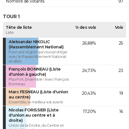
Nombre de votants
97
TOUR 1
Tête de liste
% des voix
Voix
Liste
Aleksandar NIKOLIC
26,88%
25
(Rassemblement National)
Pour une région qui vous protège
avec le Rassemblement National
et alliés
François BONNEAU (Liste
24,73%
23
d'union à gauche)
Plus Fort, Ensemble ! Avec François
Bonneau
Marc FESNEAU (Liste d'union
20,43%
19
au centre)
Ensemble, le meilleur est avenir
Nicolas FORISSIER (Liste
17,20%
16
d'union au centre et à
droite)
Union de la Droite, du Centre et