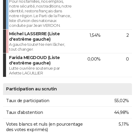
Pour nos familles, nos emplois,
notre sécurité, nos traditions, notre
identité, restons français dans
notre région. Le Parti de la France,
liste d'union des nationaux
conduite par Jean VERDON.
Michel LASSERRE (Liste
1,54%
2
d'extrême gauche)
A gauche toute! Ne rien lâcher,
tout changer.
Farida MEGDOUD (Liste
0,00%
0
d'extrême gauche)
Lutte ouvrière soutenue par
Arlette LAGUILLIER
Participation au scrutin
Taux de participation
55,02%
Taux d'abstention
44,98%
Votes blancs et nuls (en pourcentage
5,11%
des votes exprimés)