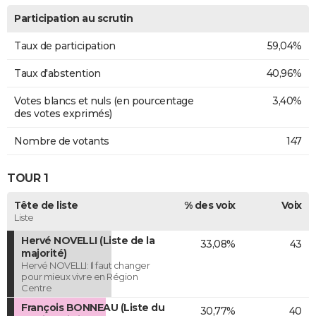
Participation au scrutin
Taux de participation
59,04%
Taux d'abstention
40,96%
Votes blancs et nuls (en pourcentage
3,40%
des votes exprimés)
Nombre de votants
147
TOUR 1
Tête de liste
% des voix
Voix
Liste
Hervé NOVELLI (Liste de la
33,08%
43
majorité)
Hervé NOVELLI: Il faut changer
pour mieux vivre en Région
Centre
François BONNEAU (Liste du
30,77%
40