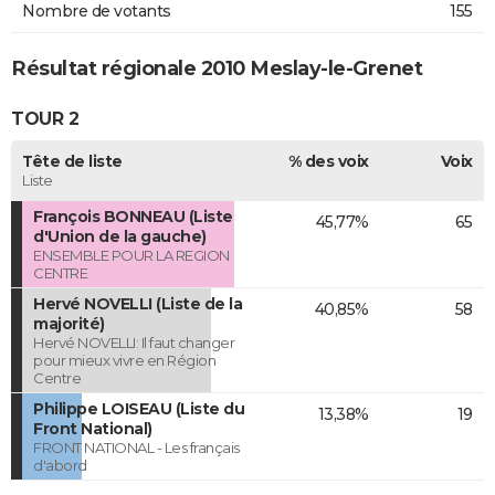
Nombre de votants
155
Résultat régionale 2010 Meslay-le-Grenet
TOUR 2
Tête de liste
% des voix
Voix
Liste
François BONNEAU (Liste
45,77%
65
d'Union de la gauche)
ENSEMBLE POUR LA REGION
CENTRE
Hervé NOVELLI (Liste de la
40,85%
58
majorité)
Hervé NOVELLI: Il faut changer
pour mieux vivre en Région
Centre
Philippe LOISEAU (Liste du
13,38%
19
Front National)
FRONT NATIONAL - Les français
d'abord