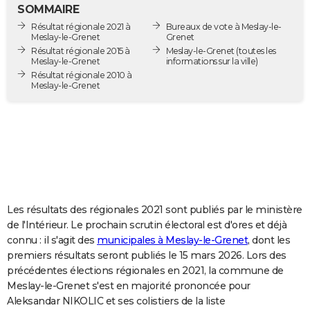
SOMMAIRE
City break
Voyage de noces
Climat
Destinations
Voyage nature
Forum
+
PHOTO
Résultat régionale 2021 à
Bureaux de vote à Meslay-le-
Meslay-le-Grenet
Grenet
GUIDES D'ACHAT
Résultat régionale 2015 à
Meslay-le-Grenet
(toutes les
Meslay-le-Grenet
informations sur la ville)
BONS PLANS
Résultat régionale 2010 à
Meslay-le-Grenet
CARTE DE VOEUX
Carte Bonne année
Carte Pâques
Carte de Noël
Carte Saint-Valentin
Carte d'anniversaire
DICTIONNAIRE
Biographies
Expressions
Dictionnaire
Citations
Proverbes
PROGRAMME TV
COPAINS D'AVANT
Les résultats des régionales 2021 sont publiés par le ministère
Se connecter
Collèges
Universités
Service militaire
S'inscrire
Lycées
Primaires
Entreprises
Avis de recherche
AVIS DE DÉCÈS
de l'Intérieur. Le prochain scrutin électoral est d'ores et déjà
connu : il s'agit des
municipales à Meslay-le-Grenet
, dont les
FORUM
premiers résultats seront publiés le 15 mars 2026. Lors des
Lifestyle
Sport
Television
Cinema
Bricolage
Culture
Auto
Voyage
précédentes élections régionales en 2021, la commune de
Meslay-le-Grenet s'est en majorité prononcée pour
Aleksandar NIKOLIC et ses colistiers de la liste