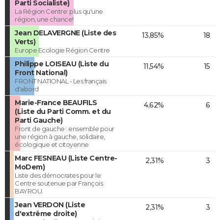
Parti Socialiste)
La Région Centre: plus qu'une
région, une chance!
Jean DELAVERGNE (Liste des
13,85%
18
Verts)
Europe Ecologie Région Centre
Philippe LOISEAU (Liste du
11,54%
15
Front National)
FRONT NATIONAL - Les français
d'abord
Marie-France BEAUFILS
4,62%
6
(Liste du Parti Comm. et du
Parti Gauche)
Front de gauche : ensemble pour
une région à gauche, solidaire,
écologique et citoyenne
Marc FESNEAU (Liste Centre-
2,31%
3
MoDem)
Liste des démocrates pour le
Centre soutenue par François
BAYROU.
Jean VERDON (Liste
2,31%
3
d'extrême droite)