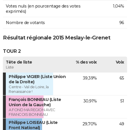
Votes nuls (en pourcentage des votes
1,04%
exprimés)
Nombre de votants
96
Résultat régionale 2015 Meslay-le-Grenet
TOUR 2
Tête de liste
% des voix
Voix
Liste
Philippe VIGIER (Liste Union
39,39%
65
de la Droite)
Centre - Val de Loire, la
Renaissance !
François BONNEAU (Liste
30,91%
51
Union de la Gauche)
A FOND MA REGION AVEC
FRANCOIS BONNEAU
Philippe LOISEAU (Liste
29,70%
49
Front National)