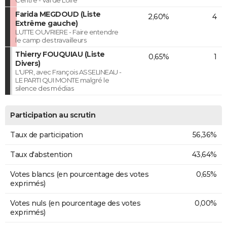
Farida MEGDOUD (Liste
2,60%
4
Extrême gauche)
LUTTE OUVRIERE - Faire entendre
le camp des travailleurs
Thierry FOUQUIAU (Liste
0,65%
1
Divers)
L'UPR, avec François ASSELINEAU -
LE PARTI QUI MONTE malgré le
silence des médias
Participation au scrutin
Taux de participation
56,36%
Taux d'abstention
43,64%
Votes blancs (en pourcentage des votes
0,65%
exprimés)
Votes nuls (en pourcentage des votes
0,00%
exprimés)