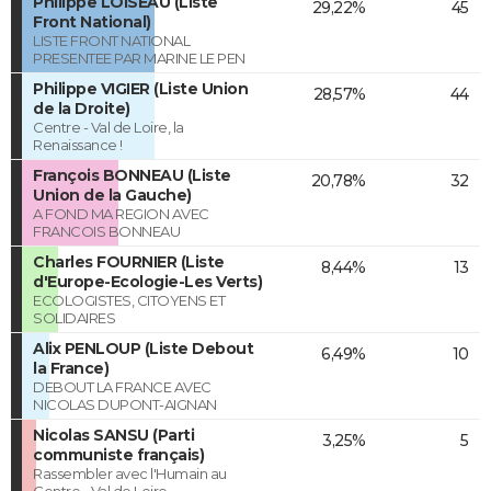
Philippe LOISEAU (Liste
29,22%
45
Front National)
LISTE FRONT NATIONAL
PRESENTEE PAR MARINE LE PEN
Philippe VIGIER (Liste Union
28,57%
44
de la Droite)
Centre - Val de Loire, la
Renaissance !
François BONNEAU (Liste
20,78%
32
Union de la Gauche)
A FOND MA REGION AVEC
FRANCOIS BONNEAU
Charles FOURNIER (Liste
8,44%
13
d'Europe-Ecologie-Les Verts)
ECOLOGISTES, CITOYENS ET
SOLIDAIRES
Alix PENLOUP (Liste Debout
6,49%
10
la France)
DEBOUT LA FRANCE AVEC
NICOLAS DUPONT-AIGNAN
Nicolas SANSU (Parti
3,25%
5
communiste français)
Rassembler avec l'Humain au
Centre - Val de Loire