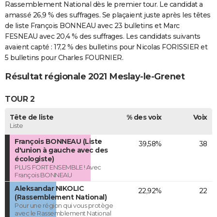
Rassemblement National dès le premier tour. Le candidat a
amassé 26,9 % des suffrages. Se plaçaient juste après les têtes
de liste François BONNEAU avec 23 bulletins et Marc
FESNEAU avec 20,4 % des suffrages. Les candidats suivants
avaient capté : 17,2 % des bulletins pour Nicolas FORISSIER et
5 bulletins pour Charles FOURNIER.
Résultat régionale 2021 Meslay-le-Grenet
TOUR 2
Tête de liste
% des voix
Voix
Liste
François BONNEAU (Liste
39,58%
38
d'union à gauche avec des
écologiste)
PLUS FORT ENSEMBLE ! Avec
François BONNEAU
Aleksandar NIKOLIC
22,92%
22
(Rassemblement National)
Pour une région qui vous protège
avec le Rassemblement National