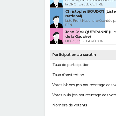
notre région LE GRAND RASSE
la DROITE et du CENTRE
Christophe BOUDOT (Liste
National)
Liste Front National présentée p
PEN
Jean-Jack QUEYRANNE (Lis
de la Gauche)
NOUS, C'EST LA RÉGION
Participation au scrutin
Taux de participation
Taux d'abstention
Votes blancs (en pourcentage des v
Votes nuls (en pourcentage des vot
Nombre de votants