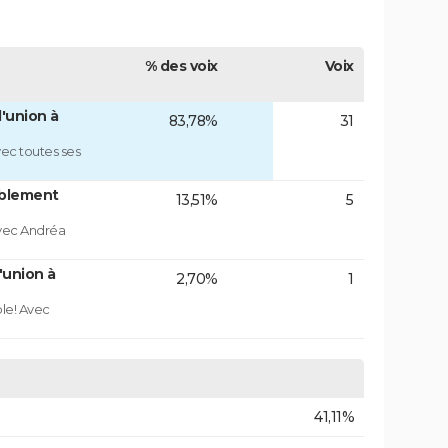
% des voix
Voix
'union à
83,78%
31
ec toutes ses
blement
13,51%
5
vec Andréa
'union à
2,70%
1
ble! Avec
41,11%