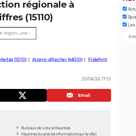
ction régionale à
Actu
ffres (15110)
Spo
Les 
artial (15110)
Arzenc-d'Apcher (48310)
Fridefont
20/06/26 17:13
Email
Bureaux de vote à Maurines
Maurines
(toutes les informations sur la ville)