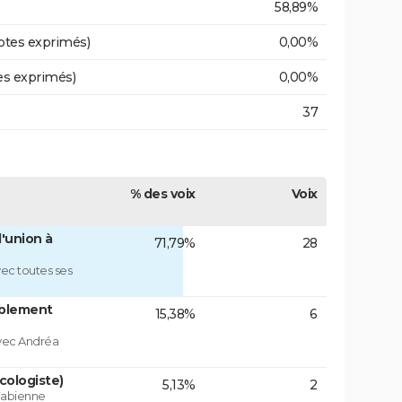
58,89%
otes exprimés)
0,00%
es exprimés)
0,00%
37
% des voix
Voix
'union à
71,79%
28
ec toutes ses
blement
15,38%
6
vec Andréa
cologiste)
5,13%
2
 Fabienne