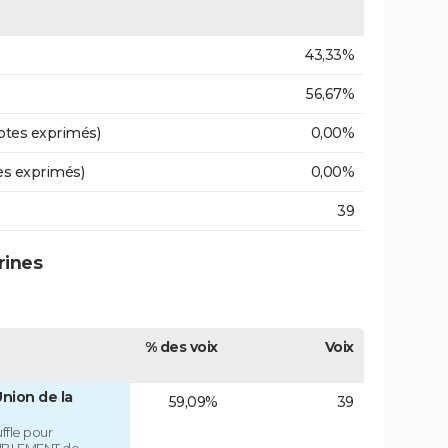
43,33%
56,67%
otes exprimés)
0,00%
es exprimés)
0,00%
39
rines
% des voix
Voix
nion de la
59,09%
39
fle pour