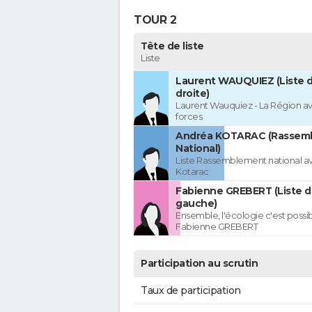
TOUR 2
Tête de liste
Liste
Laurent WAUQUIEZ (Liste d
droite)
Laurent Wauquiez - La Région av
forces
Andréa KOTARAC (Rassem
National)
Liste Rassemblement national a
Kotarac
Fabienne GREBERT (Liste d
gauche)
Ensemble, l'écologie c'est possi
Fabienne GREBERT
Participation au scrutin
Taux de participation