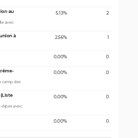
ion au
5,13%
2
lle avec
union à
2,56%
1
0,00%
0
trême-
0,00%
0
le camp des
(Liste
0,00%
0
e-Alpes avec
0,00%
0