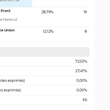
MBLEMENT de
 Front
28,79%
19
ar Marine LE
te Union
12,12%
8
72,53%
27,47%
otes exprimés)
0,00%
es exprimés)
0,00%
66