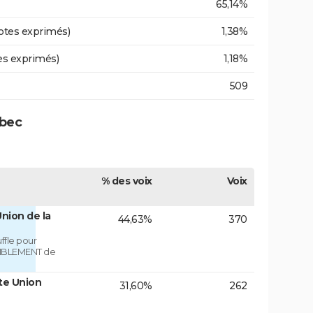
65,14%
otes exprimés)
1,38%
es exprimés)
1,18%
509
ubec
% des voix
Voix
nion de la
44,63%
370
fle pour
MBLEMENT de
te Union
31,60%
262