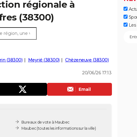
ction régionale à
Actu
fres (38300)
Spo
Les 
in (38300)
Meyrié (38300)
Chèzeneuve (38300)
20/06/26 17:13
Email
Bureaux de vote à Maubec
Maubec
(toutes les informations sur la ville)