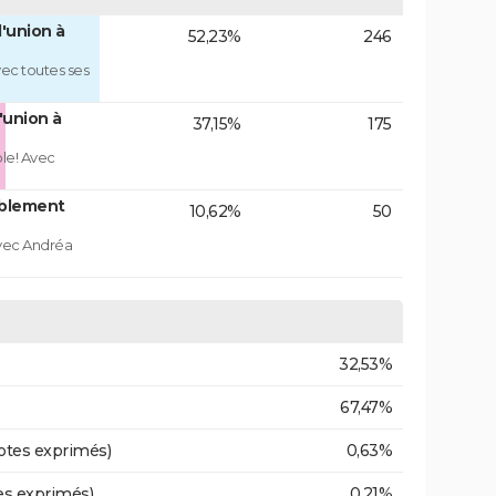
'union à
52,23%
246
ec toutes ses
'union à
37,15%
175
ble! Avec
blement
10,62%
50
vec Andréa
32,53%
67,47%
otes exprimés)
0,63%
es exprimés)
0,21%