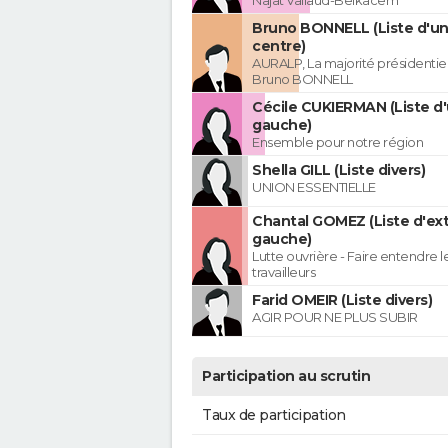
Najat Vallaud-Belkacem
Bruno BONNELL (Liste d'un
centre)
AURALP, La majorité présidentie
Bruno BONNELL
Cécile CUKIERMAN (Liste d'
gauche)
Ensemble pour notre région
Shella GILL (Liste divers)
UNION ESSENTIELLE
Chantal GOMEZ (Liste d'ex
gauche)
Lutte ouvrière - Faire entendre 
travailleurs
Farid OMEIR (Liste divers)
AGIR POUR NE PLUS SUBIR
Participation au scrutin
Taux de participation