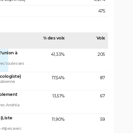
475
% des voix
Voix
'union à
41,33%
205
ec toutes ses
cologiste)
17,54%
87
 Fabienne
blement
13,51%
67
vec Andréa
(Liste
11,90%
59
e-Alpes avec