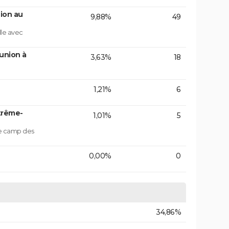
ion au
9,88%
49
lle avec
union à
3,63%
18
1,21%
6
trême-
1,01%
5
le camp des
0,00%
0
34,86%