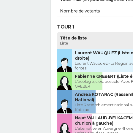
Nombre de votants
TOUR 1
Tête de liste
Liste
Laurent WAUQUIEZ (Liste d
droite)
Laurent Wauquiez - La Région av
forces
Fabienne GREBERT (Liste é
L'écologie, c'est possible! Avec
GREBERT
Andréa KOTARAC (Rassem
National)
Liste Rassemblement national a
Kotarac
Najat VALLAUD-BELKACEM 
d'union à gauche)
L'alternative en Auvergne Rhôn