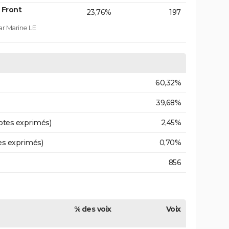
 Front
23,76%
197
ar Marine LE
60,32%
39,68%
otes exprimés)
2,45%
es exprimés)
0,70%
856
% des voix
Voix