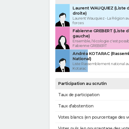
Laurent WAUQUIEZ (Liste d
droite)
Laurent Wauquiez - La Région av
forces
Fabienne GREBERT (Liste d
gauche)
Ensemble, l'écologie c'est possi
Fabienne GREBERT
Andréa KOTARAC (Rassem
National)
Liste Rassemblement national a
Kotarac
Participation au scrutin
Taux de participation
Taux d'abstention
Votes blancs (en pourcentage des v
Votes nuls (en pourcentage des vot