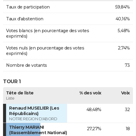
Taux de participation
59,84%
Taux d'abstention
40,16%
Votes blancs (en pourcentage des votes
5,48%
exprimés)
Votes nuls (en pourcentage des votes
2,74%
exprimés)
Nombre de votants
73
TOUR 1
Tête de liste
% des voix
Voix
Liste
Renaud MUSELIER (Les
48,48%
32
Républicains)
NOTRE REGION D'ABORD
Thierry MARIANI
27,27%
18
(Rassemblement National)