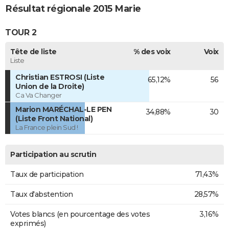
Résultat régionale 2015 Marie
TOUR 2
Tête de liste
% des voix
Voix
Liste
Christian ESTROSI (Liste
65,12%
56
Union de la Droite)
Ca Va Changer
Marion MARÉCHAL-LE PEN
34,88%
30
(Liste Front National)
La France plein Sud !
Participation au scrutin
Taux de participation
71,43%
Taux d'abstention
28,57%
Votes blancs (en pourcentage des votes
3,16%
exprimés)