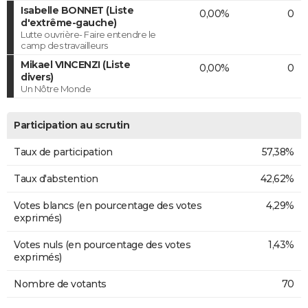
Isabelle BONNET (Liste
0,00%
0
d'extrême-gauche)
Lutte ouvrière- Faire entendre le
camp des travailleurs
Mikael VINCENZI (Liste
0,00%
0
divers)
Un Nôtre Monde
Participation au scrutin
Taux de participation
57,38%
Taux d'abstention
42,62%
Votes blancs (en pourcentage des votes
4,29%
exprimés)
Votes nuls (en pourcentage des votes
1,43%
exprimés)
Nombre de votants
70