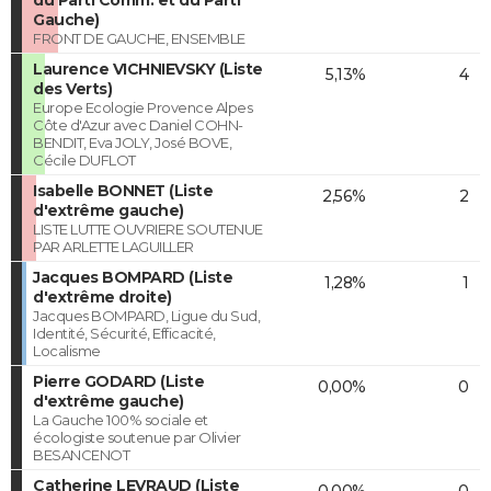
Gauche)
FRONT DE GAUCHE, ENSEMBLE
Laurence VICHNIEVSKY (Liste
5,13%
4
des Verts)
Europe Ecologie Provence Alpes
Côte d'Azur avec Daniel COHN-
BENDIT, Eva JOLY, José BOVE,
Cécile DUFLOT
Isabelle BONNET (Liste
2,56%
2
d'extrême gauche)
LISTE LUTTE OUVRIERE SOUTENUE
PAR ARLETTE LAGUILLER
Jacques BOMPARD (Liste
1,28%
1
d'extrême droite)
Jacques BOMPARD, Ligue du Sud,
Identité, Sécurité, Efficacité,
Localisme
Pierre GODARD (Liste
0,00%
0
d'extrême gauche)
La Gauche 100% sociale et
écologiste soutenue par Olivier
BESANCENOT
Catherine LEVRAUD (Liste
0,00%
0