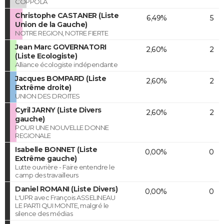
COPPOLA
Christophe CASTANER (Liste
6,49%
5
Union de la Gauche)
NOTRE REGION, NOTRE FIERTE
Jean Marc GOVERNATORI
2,60%
2
(Liste Ecologiste)
Alliance écologiste indépendante
Jacques BOMPARD (Liste
2,60%
2
Extrême droite)
UNION DES DROITES
Cyril JARNY (Liste Divers
2,60%
2
gauche)
POUR UNE NOUVELLE DONNE
REGIONALE
Isabelle BONNET (Liste
0,00%
0
Extrême gauche)
Lutte ouvrière - Faire entendre le
camp des travailleurs
Daniel ROMANI (Liste Divers)
0,00%
0
L'UPR avec François ASSELINEAU
LE PARTI QUI MONTE, malgré le
silence des médias