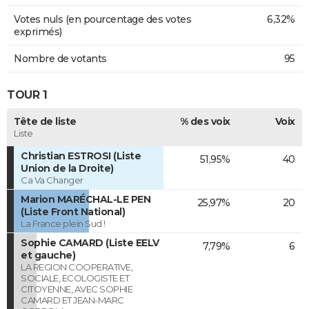
Votes nuls (en pourcentage des votes
6,32%
exprimés)
Nombre de votants
95
TOUR 1
Tête de liste
% des voix
Voix
Liste
Christian ESTROSI (Liste
51,95%
40
Union de la Droite)
Ca Va Changer
Marion MARÉCHAL-LE PEN
25,97%
20
(Liste Front National)
La France plein Sud !
Sophie CAMARD (Liste EELV
7,79%
6
et gauche)
LA REGION COOPERATIVE,
SOCIALE, ECOLOGISTE ET
CITOYENNE, AVEC SOPHIE
CAMARD ET JEAN-MARC