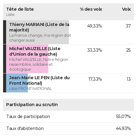
Tête de liste
% des voix
Voix
Liste
Thierry MARIANI (Liste de la
49,33%
37
majorité)
La France change, ma région doit
changer aussi
Michel VAUZELLE (Liste
33,33%
25
d'Union de la gauche)
Michel VAUZELLE, Notre Région
rassemblée, solidaire et
écologique
Jean-Marie LE PEN (Liste du
17,33%
13
Front National)
Liste FRONT NATIONAL
Participation au scrutin
Taux de participation
55,07%
Taux d'abstention
44,93%