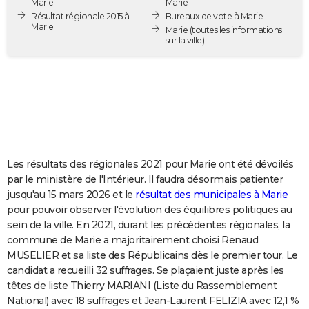
Marie
Marie
City break
Voyage de noces
Climat
Destinations
Voyage nature
Forum
+
Résultat régionale 2015 à
Bureaux de vote à Marie
PHOTO
Marie
Marie
(toutes les informations
sur la ville)
GUIDES D'ACHAT
BONS PLANS
CARTE DE VOEUX
Carte Bonne année
Carte Pâques
Carte de Noël
Carte Saint-Valentin
Carte d'anniversaire
DICTIONNAIRE
Biographies
Expressions
Dictionnaire
Citations
Proverbes
PROGRAMME TV
Les résultats des régionales 2021 pour Marie ont été dévoilés
par le ministère de l'Intérieur. Il faudra désormais patienter
COPAINS D'AVANT
jusqu'au 15 mars 2026 et le
résultat des municipales à Marie
pour pouvoir observer l'évolution des équilibres politiques au
Se connecter
Collèges
Universités
Service militaire
S'inscrire
Lycées
Primaires
Entreprises
Avis de recherche
AVIS DE DÉCÈS
sein de la ville. En 2021, durant les précédentes régionales, la
commune de Marie a majoritairement choisi Renaud
FORUM
MUSELIER et sa liste des Républicains dès le premier tour. Le
Lifestyle
Sport
Television
Cinema
Bricolage
Culture
Auto
Voyage
candidat a recueilli 32 suffrages. Se plaçaient juste après les
têtes de liste Thierry MARIANI (Liste du Rassemblement
National) avec 18 suffrages et Jean-Laurent FELIZIA avec 12,1 %