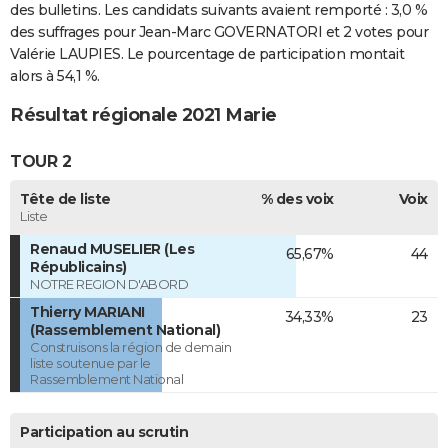
des bulletins. Les candidats suivants avaient remporté : 3,0 %
des suffrages pour Jean-Marc GOVERNATORI et 2 votes pour
Valérie LAUPIES. Le pourcentage de participation montait
alors à 54,1 %.
Résultat régionale 2021 Marie
TOUR 2
Tête de liste
% des voix
Voix
Liste
Renaud MUSELIER (Les
65,67%
44
Républicains)
NOTRE REGION D'ABORD
Thierry MARIANI
34,33%
23
(Rassemblement National)
Construisons la région de demain
liste soutenue par le
Rassemblement National
Participation au scrutin