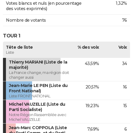
Votes blancs et nuls (en pourcentage
1,32%
des votes exprimés)
Nombre de votants
76
TOUR 1
Tête de liste
% des voix
Voix
Liste
Thierry MARIANI (Liste de la
43,59%
34
majorité)
La France change, ma région doit
changer aussi
Jean-Marie LE PEN (Liste du
20,51%
16
Front National)
Liste FRONT NATIONAL
Michel VAUZELLE (Liste du
19,23%
15
Parti Socialiste)
Notre Région Rassemblée avec
Michel VAUZELLE
Jean-Marc COPPOLA (Liste
7,69%
6
du Parti Comm. et du Parti