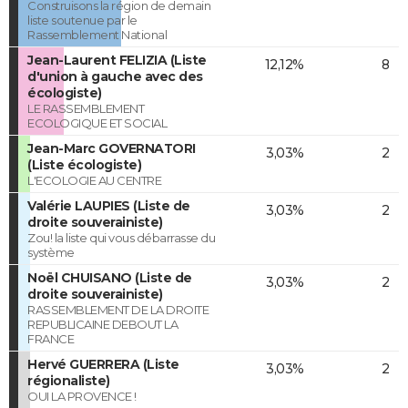
Construisons la région de demain
liste soutenue par le
Rassemblement National
Jean-Laurent FELIZIA (Liste
12,12%
8
d'union à gauche avec des
écologiste)
LE RASSEMBLEMENT
ECOLOGIQUE ET SOCIAL
Jean-Marc GOVERNATORI
3,03%
2
(Liste écologiste)
L'ECOLOGIE AU CENTRE
Valérie LAUPIES (Liste de
3,03%
2
droite souverainiste)
Zou! la liste qui vous débarrasse du
système
Noël CHUISANO (Liste de
3,03%
2
droite souverainiste)
RASSEMBLEMENT DE LA DROITE
REPUBLICAINE DEBOUT LA
FRANCE
Hervé GUERRERA (Liste
3,03%
2
régionaliste)
OUI LA PROVENCE !