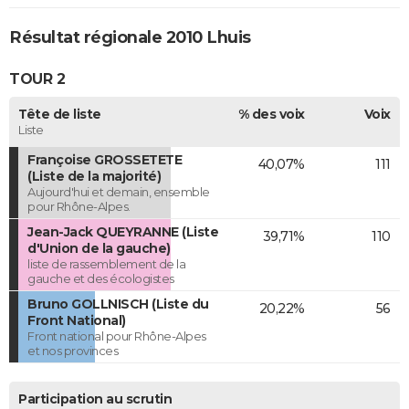
Résultat régionale 2010 Lhuis
TOUR 2
Tête de liste
% des voix
Voix
Liste
Françoise GROSSETETE
40,07%
111
(Liste de la majorité)
Aujourd'hui et demain, ensemble
pour Rhône-Alpes.
Jean-Jack QUEYRANNE (Liste
39,71%
110
d'Union de la gauche)
liste de rassemblement de la
gauche et des écologistes
Bruno GOLLNISCH (Liste du
20,22%
56
Front National)
Front national pour Rhône-Alpes
et nos provinces
Participation au scrutin