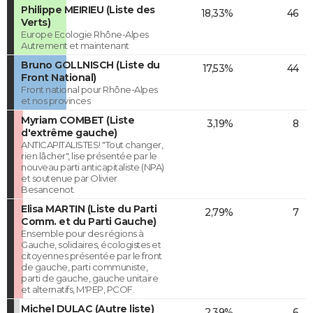
Philippe MEIRIEU (Liste des
18,33%
46
Verts)
Europe Ecologie Rhône-Alpes
Autrement et maintenant
Bruno GOLLNISCH (Liste du
17,53%
44
Front National)
Front national pour Rhône-Alpes
et nos provinces
Myriam COMBET (Liste
3,19%
8
d'extrême gauche)
ANTICAPITALISTES! "Tout changer,
rien lâcher", lise présentée par le
nouveau parti anticapitaliste (NPA)
et soutenue par Olivier
Besancenot.
Elisa MARTIN (Liste du Parti
2,79%
7
Comm. et du Parti Gauche)
Ensemble pour des régions à
Gauche, solidaires, écologistes et
citoyennes présentée par le front
de gauche, parti communiste,
parti de gauche, gauche unitaire
et alternatifs, M'PEP, PCOF.
Michel DULAC (Autre liste)
2,39%
6