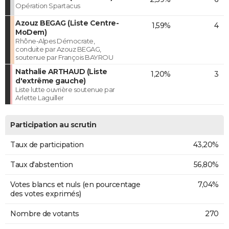
Opération Spartacus
Azouz BEGAG (Liste Centre-
1,59%
4
MoDem)
Rhône-Alpes Démocrate,
conduite par Azouz BEGAG,
soutenue par François BAYROU
Nathalie ARTHAUD (Liste
1,20%
3
d'extrême gauche)
Liste lutte ouvrière soutenue par
Arlette Laguiller
Participation au scrutin
Taux de participation
43,20%
Taux d'abstention
56,80%
Votes blancs et nuls (en pourcentage
7,04%
des votes exprimés)
Nombre de votants
270