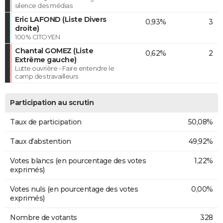
silence des médias
Eric LAFOND (Liste Divers
0,93%
3
droite)
100% CITOYEN
Chantal GOMEZ (Liste
0,62%
2
Extrême gauche)
Lutte ouvrière - Faire entendre le
camp des travailleurs
Participation au scrutin
Taux de participation
50,08%
Taux d'abstention
49,92%
Votes blancs (en pourcentage des votes
1,22%
exprimés)
Votes nuls (en pourcentage des votes
0,00%
exprimés)
Nombre de votants
328