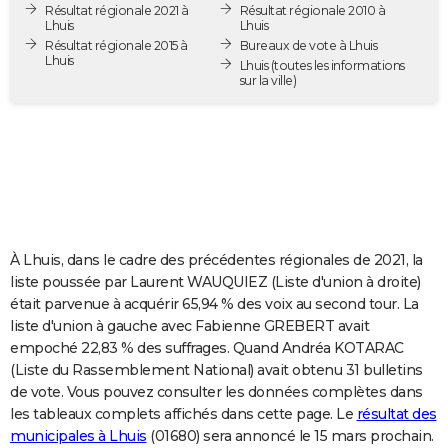
Résultat régionale 2021 à
Résultat régionale 2010 à
City break
Voyage de noces
Climat
Destinations
Voyage nature
Forum
+
PHOTO
Lhuis
Lhuis
Résultat régionale 2015 à
Bureaux de vote à Lhuis
Lhuis
GUIDES D'ACHAT
Lhuis
(toutes les informations
sur la ville)
BONS PLANS
CARTE DE VOEUX
Carte Bonne année
Carte Pâques
Carte de Noël
Carte Saint-Valentin
Carte d'anniversaire
DICTIONNAIRE
Biographies
Expressions
Dictionnaire
Citations
Proverbes
PROGRAMME TV
À Lhuis, dans le cadre des précédentes régionales de 2021, la
COPAINS D'AVANT
liste poussée par Laurent WAUQUIEZ (Liste d'union à droite)
était parvenue à acquérir 65,94 % des voix au second tour. La
Se connecter
Collèges
Universités
Service militaire
S'inscrire
Lycées
Primaires
Entreprises
Avis de recherche
AVIS DE DÉCÈS
liste d'union à gauche avec Fabienne GREBERT avait
empoché 22,83 % des suffrages. Quand Andréa KOTARAC
FORUM
(Liste du Rassemblement National) avait obtenu 31 bulletins
Lifestyle
Sport
Television
Cinema
Bricolage
Culture
Auto
Voyage
de vote. Vous pouvez consulter les données complètes dans
les tableaux complets affichés dans cette page. Le
résultat des
municipales à Lhuis
(01680) sera annoncé le 15 mars prochain.