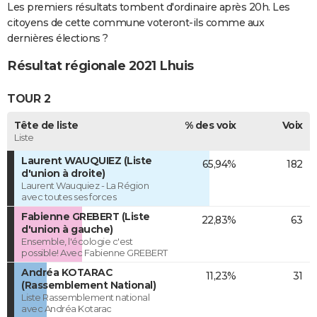
Les premiers résultats tombent d'ordinaire après 20h. Les
citoyens de cette commune voteront-ils comme aux
dernières élections ?
Résultat régionale 2021 Lhuis
TOUR 2
Tête de liste
% des voix
Voix
Liste
Laurent WAUQUIEZ (Liste
65,94%
182
d'union à droite)
Laurent Wauquiez - La Région
avec toutes ses forces
Fabienne GREBERT (Liste
22,83%
63
d'union à gauche)
Ensemble, l'écologie c'est
possible! Avec Fabienne GREBERT
Andréa KOTARAC
11,23%
31
(Rassemblement National)
Liste Rassemblement national
avec Andréa Kotarac