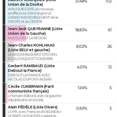
31,48%
102
Union de la Droite)
WAUQUIEZ 2015, un nouveau
souffle pour notre région LE
GRAND RASSEMBLEMENT de la
DROITE et du CENTRE
Jean-Jack QUEYRANNE (Liste
18,83%
61
Union de la Gauche)
NOUS, C'EST LA RÉGION
Jean-Charles KOHLHAAS
8,02%
26
(Liste EELV et gauche)
LE RASSEMBLEMENT CITOYEN,
ECOLOGIQUE ET SOLIDAIRE
Gerbert RAMBAUD (Liste
4,01%
13
Debout la France)
DEBOUT LA FRANCE AVEC
NICOLAS DUPONT-AIGNAN
Cécile CUKIERMAN (Parti
1,54%
5
communiste français)
L'Humain d'abord, avec la gauche
républicaine et sociale
Alain FÉDÈLE (Liste Divers)
0,93%
3
L'UPR, avec François ASSELINEAU -
LE PARTI QUI MONTE malgré le