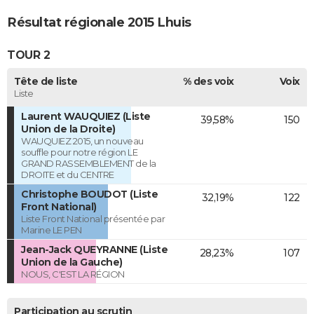
Résultat régionale 2015 Lhuis
TOUR 2
Tête de liste
% des voix
Voix
Liste
Laurent WAUQUIEZ (Liste
39,58%
150
Union de la Droite)
WAUQUIEZ 2015, un nouveau
souffle pour notre région LE
GRAND RASSEMBLEMENT de la
DROITE et du CENTRE
Christophe BOUDOT (Liste
32,19%
122
Front National)
Liste Front National présentée par
Marine LE PEN
Jean-Jack QUEYRANNE (Liste
28,23%
107
Union de la Gauche)
NOUS, C'EST LA RÉGION
Participation au scrutin