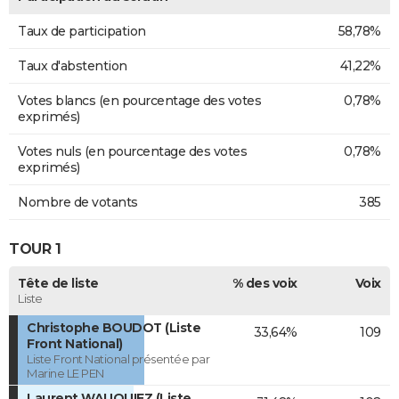
Taux de participation
58,78%
Taux d'abstention
41,22%
Votes blancs (en pourcentage des votes
0,78%
exprimés)
Votes nuls (en pourcentage des votes
0,78%
exprimés)
Nombre de votants
385
TOUR 1
Tête de liste
% des voix
Voix
Liste
Christophe BOUDOT (Liste
33,64%
109
Front National)
Liste Front National présentée par
Marine LE PEN
Laurent WAUQUIEZ (Liste