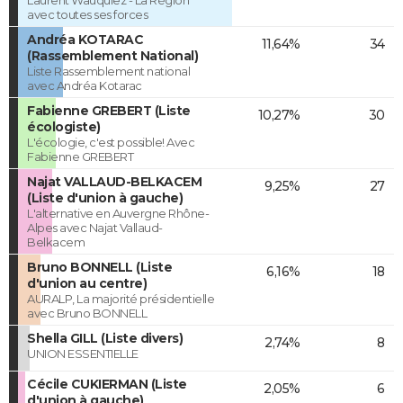
Laurent Wauquiez - La Région
avec toutes ses forces
Andréa KOTARAC
11,64%
34
(Rassemblement National)
Liste Rassemblement national
avec Andréa Kotarac
Fabienne GREBERT (Liste
10,27%
30
écologiste)
L'écologie, c'est possible! Avec
Fabienne GREBERT
Najat VALLAUD-BELKACEM
9,25%
27
(Liste d'union à gauche)
L'alternative en Auvergne Rhône-
Alpes avec Najat Vallaud-
Belkacem
Bruno BONNELL (Liste
6,16%
18
d'union au centre)
AURALP, La majorité présidentielle
avec Bruno BONNELL
Shella GILL (Liste divers)
2,74%
8
UNION ESSENTIELLE
Cécile CUKIERMAN (Liste
2,05%
6
d'union à gauche)