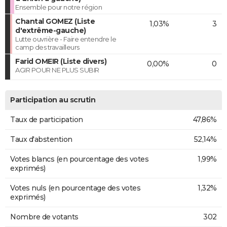
Ensemble pour notre région
Chantal GOMEZ (Liste
1,03%
3
d'extrême-gauche)
Lutte ouvrière - Faire entendre le
camp des travailleurs
Farid OMEIR (Liste divers)
0,00%
0
AGIR POUR NE PLUS SUBIR
Participation au scrutin
Taux de participation
47,86%
Taux d'abstention
52,14%
Votes blancs (en pourcentage des votes
1,99%
exprimés)
Votes nuls (en pourcentage des votes
1,32%
exprimés)
Nombre de votants
302