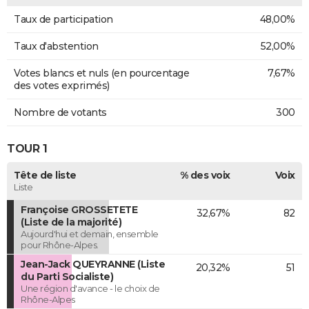
Taux de participation
48,00%
Taux d'abstention
52,00%
Votes blancs et nuls (en pourcentage
7,67%
des votes exprimés)
Nombre de votants
300
TOUR 1
Tête de liste
% des voix
Voix
Liste
Françoise GROSSETETE
32,67%
82
(Liste de la majorité)
Aujourd'hui et demain, ensemble
pour Rhône-Alpes.
Jean-Jack QUEYRANNE (Liste
20,32%
51
du Parti Socialiste)
Une région d'avance - le choix de
Rhône-Alpes