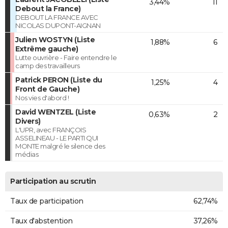
3,44%
11
Debout la France)
DEBOUT LA FRANCE AVEC
NICOLAS DUPONT-AIGNAN
Julien WOSTYN (Liste
1,88%
6
Extrême gauche)
Lutte ouvrière - Faire entendre le
camp des travailleurs
Patrick PERON (Liste du
1,25%
4
Front de Gauche)
Nos vies d'abord !
David WENTZEL (Liste
0,63%
2
Divers)
L'UPR, avec FRANÇOIS
ASSELINEAU - LE PARTI QUI
MONTE malgré le silence des
médias
Participation au scrutin
Taux de participation
62,74%
Taux d'abstention
37,26%