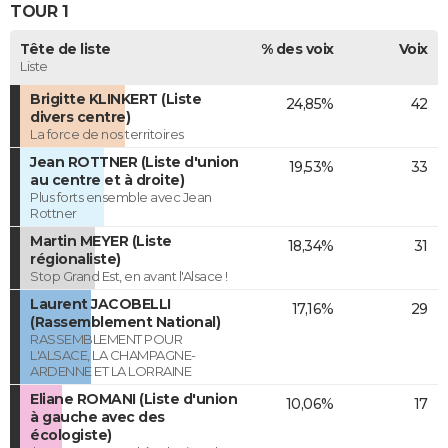
TOUR 1
Tête de liste
% des voix
Voix
Liste
Brigitte KLINKERT (Liste
24,85%
42
divers centre)
La force de nos territoires
Jean ROTTNER (Liste d'union
19,53%
33
au centre et à droite)
Plus forts ensemble avec Jean
Rottner
Martin MEYER (Liste
18,34%
31
régionaliste)
Stop Grand Est, en avant l'Alsace !
Laurent JACOBELLI
17,16%
29
(Rassemblement National)
RASSEMBLEMENT POUR
L'ALSACE, LA CHAMPAGNE-
ARDENNE ET LA LORRAINE
Eliane ROMANI (Liste d'union
10,06%
17
à gauche avec des
écologiste)