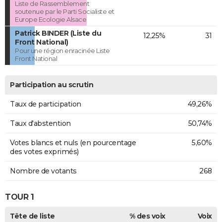
Liste de Rassemblement
soutenue par le Parti Socialiste et
Europe Ecologie Alsace
Patrick BINDER (Liste du
12,25%
31
Front National)
Pour une région enracinée Liste
Front National
Participation au scrutin
Taux de participation
49,26%
Taux d'abstention
50,74%
Votes blancs et nuls (en pourcentage
5,60%
des votes exprimés)
Nombre de votants
268
TOUR 1
Tête de liste
% des voix
Voix