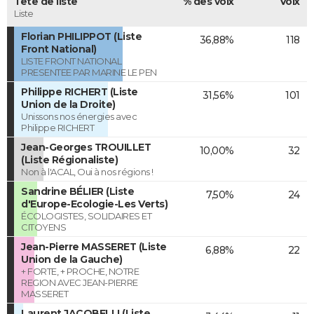
Tête de liste
% des voix
Voix
Liste
Florian PHILIPPOT (Liste
36,88%
118
Front National)
LISTE FRONT NATIONAL
PRESENTEE PAR MARINE LE PEN
Philippe RICHERT (Liste
31,56%
101
Union de la Droite)
Unissons nos énergies avec
Philippe RICHERT
Jean-Georges TROUILLET
10,00%
32
(Liste Régionaliste)
Non à l'ACAL, Oui à nos régions !
Sandrine BÉLIER (Liste
7,50%
24
d'Europe-Ecologie-Les Verts)
ÉCOLOGISTES, SOLIDAIRES ET
CITOYENS
Jean-Pierre MASSERET (Liste
6,88%
22
Union de la Gauche)
+ FORTE, + PROCHE, NOTRE
REGION AVEC JEAN-PIERRE
MASSERET
Laurent JACOBELLI (Liste