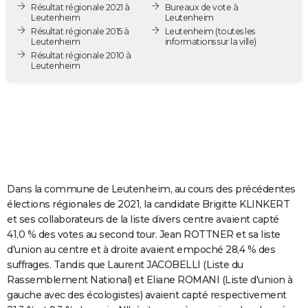
Résultat régionale 2021 à
Bureaux de vote à
City break
Voyage de noces
Climat
Destinations
Voyage nature
Forum
+
PHOTO
Leutenheim
Leutenheim
Résultat régionale 2015 à
Leutenheim
(toutes les
Leutenheim
informations sur la ville)
GUIDES D'ACHAT
Résultat régionale 2010 à
Leutenheim
BONS PLANS
CARTE DE VOEUX
Carte Bonne année
Carte Pâques
Carte de Noël
Carte Saint-Valentin
Carte d'anniversaire
DICTIONNAIRE
Biographies
Expressions
Dictionnaire
Citations
Proverbes
PROGRAMME TV
COPAINS D'AVANT
Dans la commune de Leutenheim, au cours des précédentes
élections régionales de 2021, la candidate Brigitte KLINKERT
Se connecter
Collèges
Universités
Service militaire
S'inscrire
Lycées
Primaires
Entreprises
Avis de recherche
AVIS DE DÉCÈS
et ses collaborateurs de la liste divers centre avaient capté
41,0 % des votes au second tour. Jean ROTTNER et sa liste
FORUM
d'union au centre et à droite avaient empoché 28,4 % des
suffrages. Tandis que Laurent JACOBELLI (Liste du
Lifestyle
Sport
Television
Cinema
Bricolage
Culture
Auto
Voyage
Rassemblement National) et Eliane ROMANI (Liste d'union à
gauche avec des écologistes) avaient capté respectivement