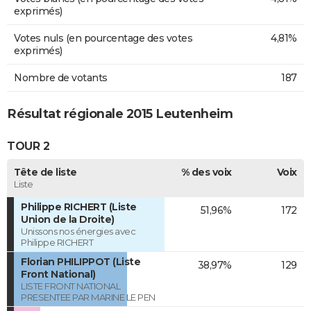
exprimés)
Votes nuls (en pourcentage des votes
4,81%
exprimés)
Nombre de votants
187
Résultat régionale 2015 Leutenheim
TOUR 2
Tête de liste
% des voix
Voix
Liste
Philippe RICHERT (Liste
51,96%
172
Union de la Droite)
Unissons nos énergies avec
Philippe RICHERT
Florian PHILIPPOT (Liste
38,97%
129
Front National)
LISTE FRONT NATIONAL
PRESENTEE PAR MARINE LE PEN