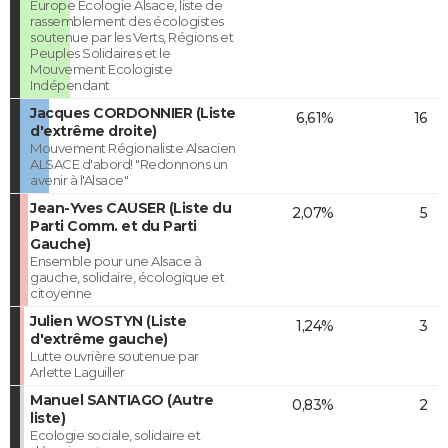
Europe Ecologie Alsace, liste de
rassemblement des écologistes
soutenue par les Verts, Régions et
Peuples Solidaires et le
Mouvement Ecologiste
Indépendant
Jacques CORDONNIER (Liste
6,61%
16
d'extrême droite)
Mouvement Régionaliste Alsacien
ALSACE d'abord! "Redonnons un
avenir à l'Alsace"
Jean-Yves CAUSER (Liste du
2,07%
5
Parti Comm. et du Parti
Gauche)
Ensemble pour une Alsace à
gauche, solidaire, écologique et
citoyenne
Julien WOSTYN (Liste
1,24%
3
d'extrême gauche)
Lutte ouvrière soutenue par
Arlette Laguiller
Manuel SANTIAGO (Autre
0,83%
2
liste)
Ecologie sociale, solidaire et