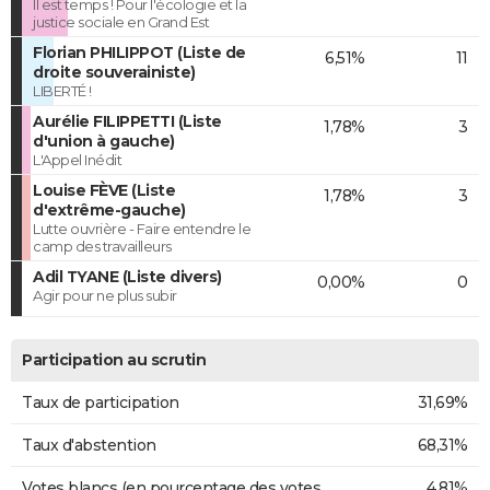
Il est temps ! Pour l'écologie et la
justice sociale en Grand Est
Florian PHILIPPOT (Liste de
6,51%
11
droite souverainiste)
LIBERTÉ !
Aurélie FILIPPETTI (Liste
1,78%
3
d'union à gauche)
L'Appel Inédit
Louise FÈVE (Liste
1,78%
3
d'extrême-gauche)
Lutte ouvrière - Faire entendre le
camp des travailleurs
Adil TYANE (Liste divers)
0,00%
0
Agir pour ne plus subir
Participation au scrutin
Taux de participation
31,69%
Taux d'abstention
68,31%
Votes blancs (en pourcentage des votes
4,81%