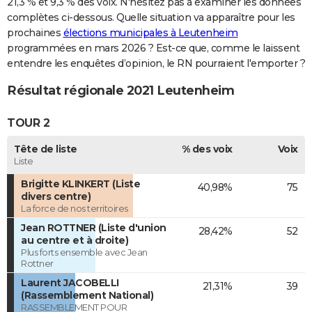
21,3 % et 9,3 % des voix. N'hésitez pas à examiner les données
complètes ci-dessous. Quelle situation va apparaître pour les
prochaines
élections municipales à Leutenheim
programmées en mars 2026 ? Est-ce que, comme le laissent
entendre les enquêtes d’opinion, le RN pourraient l'emporter ?
Résultat régionale 2021 Leutenheim
TOUR 2
Tête de liste
% des voix
Voix
Liste
Brigitte KLINKERT (Liste
40,98%
75
divers centre)
La force de nos territoires
Jean ROTTNER (Liste d'union
28,42%
52
au centre et à droite)
Plus forts ensemble avec Jean
Rottner
Laurent JACOBELLI
21,31%
39
(Rassemblement National)
RASSEMBLEMENT POUR