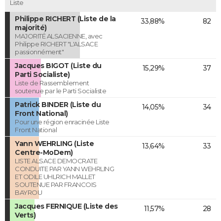
Liste
Philippe RICHERT (Liste de la
33,88%
82
majorité)
MAJORITÉ ALSACIENNE, avec
Philippe RICHERT "L'ALSACE
passionnément"
Jacques BIGOT (Liste du
15,29%
37
Parti Socialiste)
Liste de Rassemblement
soutenue par le Parti Socialiste
Patrick BINDER (Liste du
14,05%
34
Front National)
Pour une région enracinée Liste
Front National
Yann WEHRLING (Liste
13,64%
33
Centre-MoDem)
LISTE ALSACE DEMOCRATE
CONDUITE PAR YANN WEHRLING
ET ODILE UHLRICH MALLET
SOUTENUE PAR FRANCOIS
BAYROU
Jacques FERNIQUE (Liste des
11,57%
28
Verts)