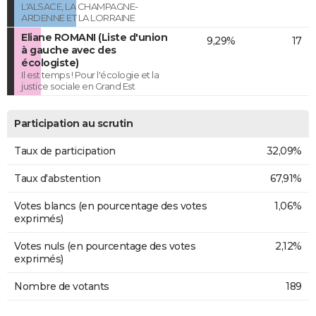
L'ALSACE, LA CHAMPAGNE-
ARDENNE ET LA LORRAINE
Eliane ROMANI (Liste d'union
9,29%
17
à gauche avec des
écologiste)
Il est temps ! Pour l'écologie et la
justice sociale en Grand Est
Participation au scrutin
Taux de participation
32,09%
Taux d'abstention
67,91%
Votes blancs (en pourcentage des votes
1,06%
exprimés)
Votes nuls (en pourcentage des votes
2,12%
exprimés)
Nombre de votants
189