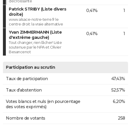
décroissante
Patrick STRIBY (Liste divers
0,41%
1
droite)
www.alsace-notre-terre.fr le
centre droit: la vraie alternative
Yvan ZIMMERMANN (Liste
0,41%
1
d'extrême gauche)
Tout changer, rien lâcher! Liste
soutenue par le NPA et Olivier
Besancenot
Participation au scrutin
Taux de participation
47,43%
Taux d'abstention
52,57%
Votes blancs et nuls (en pourcentage
6,20%
des votes exprimés)
Nombre de votants
258