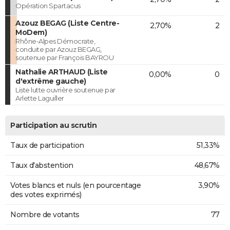
Opération Spartacus
Azouz BEGAG (Liste Centre-
2,70%
2
MoDem)
Rhône-Alpes Démocrate,
conduite par Azouz BEGAG,
soutenue par François BAYROU
Nathalie ARTHAUD (Liste
0,00%
0
d'extrême gauche)
Liste lutte ouvrière soutenue par
Arlette Laguiller
Participation au scrutin
Taux de participation
51,33%
Taux d'abstention
48,67%
Votes blancs et nuls (en pourcentage
3,90%
des votes exprimés)
Nombre de votants
77