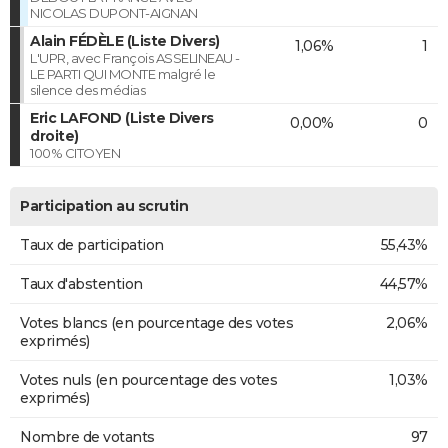
NICOLAS DUPONT-AIGNAN
Alain FÉDÈLE (Liste Divers)
1,06%
1
L'UPR, avec François ASSELINEAU -
LE PARTI QUI MONTE malgré le
silence des médias
Eric LAFOND (Liste Divers
0,00%
0
droite)
100% CITOYEN
Participation au scrutin
Taux de participation
55,43%
Taux d'abstention
44,57%
Votes blancs (en pourcentage des votes
2,06%
exprimés)
Votes nuls (en pourcentage des votes
1,03%
exprimés)
Nombre de votants
97