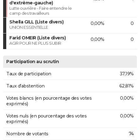
d'extrême-gauche)
Lutte ouvrière - Faire entendre le
camp des travailleurs
Shella GILL (Liste divers)
0,00%
0
UNION ESSENTIELLE
Farid OMEIR (Liste divers)
0,00%
0
AGIR POUR NE PLUS SUBIR
Participation au scrutin
Taux de participation
37,19%
Taux d'abstention
62,81%
Votes blancs (en pourcentage des votes
0,00%
exprimés)
Votes nuls (en pourcentage des votes
0,00%
exprimés)
Nombre de votants
74