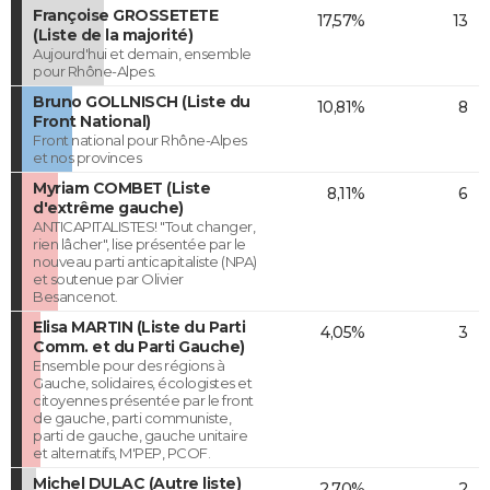
Françoise GROSSETETE
17,57%
13
(Liste de la majorité)
Aujourd'hui et demain, ensemble
pour Rhône-Alpes.
Bruno GOLLNISCH (Liste du
10,81%
8
Front National)
Front national pour Rhône-Alpes
et nos provinces
Myriam COMBET (Liste
8,11%
6
d'extrême gauche)
ANTICAPITALISTES! "Tout changer,
rien lâcher", lise présentée par le
nouveau parti anticapitaliste (NPA)
et soutenue par Olivier
Besancenot.
Elisa MARTIN (Liste du Parti
4,05%
3
Comm. et du Parti Gauche)
Ensemble pour des régions à
Gauche, solidaires, écologistes et
citoyennes présentée par le front
de gauche, parti communiste,
parti de gauche, gauche unitaire
et alternatifs, M'PEP, PCOF.
Michel DULAC (Autre liste)
2,70%
2