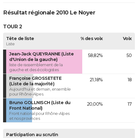
Résultat régionale 2010 Le Noyer
TOUR 2
Tête de liste
% des voix
Voix
Liste
Jean-Jack QUEYRANNE (Liste
58,82%
50
d'Union de la gauche)
liste de rassemblement de la
gauche et des écologistes
Françoise GROSSETETE
21,18%
18
(Liste de la majorité)
Aujourd'hui et demain, ensemble
pour Rhône-Alpes.
Bruno GOLLNISCH (Liste du
20,00%
17
Front National)
Front national pour Rhône-Alpes
et nos provinces
Participation au scrutin