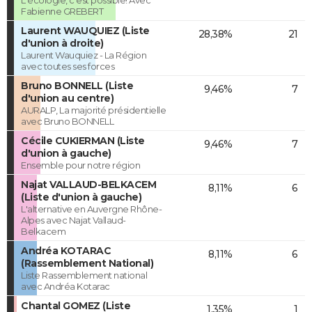
L'écologie, c'est possible! Avec
Fabienne GREBERT
Laurent WAUQUIEZ (Liste
28,38%
21
d'union à droite)
Laurent Wauquiez - La Région
avec toutes ses forces
Bruno BONNELL (Liste
9,46%
7
d'union au centre)
AURALP, La majorité présidentielle
avec Bruno BONNELL
Cécile CUKIERMAN (Liste
9,46%
7
d'union à gauche)
Ensemble pour notre région
Najat VALLAUD-BELKACEM
8,11%
6
(Liste d'union à gauche)
L'alternative en Auvergne Rhône-
Alpes avec Najat Vallaud-
Belkacem
Andréa KOTARAC
8,11%
6
(Rassemblement National)
Liste Rassemblement national
avec Andréa Kotarac
Chantal GOMEZ (Liste
1,35%
1