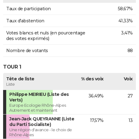
Taux de participation
58,67%
Taux d'abstention
41,33%
Votes blancs et nuls (en pourcentage
3,41%
des votes exprimés)
Nombre de votants
88
TOUR 1
Tête de liste
% des voix
Voix
Liste
Philippe MEIRIEU (Liste des
36,49%
27
Verts)
Europe Ecologie Rhône-Alpes
Autrement et maintenant
Jean-Jack QUEYRANNE (Liste
17,57%
13
du Parti Socialiste)
Une région d'avance - le choix de
Rhône-Alpes