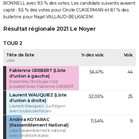
BONNELL avec 9,5 % des votes. Les candidats suivants avaient
capté : 9,5 % des votes pour Cécile CUKIERMAN et 8,1 % des
bulletins pour Najat VALLAUD-BELKACEM.
Résultat régionale 2021 Le Noyer
TOUR 2
Tête de liste
% des voix
Voix
Liste
Fabienne GREBERT (Liste
56,41%
44
d'union à gauche)
Ensemble, l'écologie c'est
possible! Avec Fabienne GREBERT
Laurent WAUQUIEZ (Liste
32,05%
25
d'union à droite)
Laurent Wauquiez - La Région
avec toutes ses forces
Andréa KOTARAC
11,54%
9
(Rassemblement National)
Liste Rassemblement national
avec Andréa Kotarac