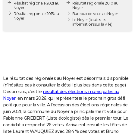
Résultat régionale 2021 au
Résultat régionale 2010 au
City break
Voyage de noces
Climat
Destinations
Voyage nature
Forum
+
PHOTO
Noyer
Noyer
Résultat régionale 2015 au
Bureaux de vote au Noyer
Noyer
GUIDES D'ACHAT
Le Noyer
(toutes les
informations sur la ville)
BONS PLANS
CARTE DE VOEUX
Carte Bonne année
Carte Pâques
Carte de Noël
Carte Saint-Valentin
Carte d'anniversaire
DICTIONNAIRE
Biographies
Expressions
Dictionnaire
Citations
Proverbes
PROGRAMME TV
Le résultat des régionales au Noyer est désormais disponible
COPAINS D'AVANT
(n'hésitez pas à consulter le détail plus bas dans cette page).
Désormais, c'est le
résultat des élections municipales au
Se connecter
Collèges
Universités
Service militaire
S'inscrire
Lycées
Primaires
Entreprises
Avis de recherche
AVIS DE DÉCÈS
Noyer
, en mars 2026, qui représentera le prochain gros défi
politique pour la ville. A l'occasion des élections régionales de
FORUM
juin 2021, la commune du Noyer a principalement voté pour
Lifestyle
Sport
Television
Cinema
Bricolage
Culture
Auto
Voyage
Fabienne GREBERT (Liste écologiste) dès le premier tour. Le
candidat a empoché 26 votes. Arrivaient ensuite les têtes de
liste Laurent WAUQUIEZ avec 28,4 % des votes et Bruno