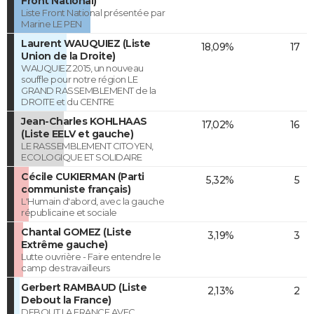
Front National)
Liste Front National présentée par
Marine LE PEN
Laurent WAUQUIEZ (Liste
18,09%
17
Union de la Droite)
WAUQUIEZ 2015, un nouveau
souffle pour notre région LE
GRAND RASSEMBLEMENT de la
DROITE et du CENTRE
Jean-Charles KOHLHAAS
17,02%
16
(Liste EELV et gauche)
LE RASSEMBLEMENT CITOYEN,
ECOLOGIQUE ET SOLIDAIRE
Cécile CUKIERMAN (Parti
5,32%
5
communiste français)
L'Humain d'abord, avec la gauche
républicaine et sociale
Chantal GOMEZ (Liste
3,19%
3
Extrême gauche)
Lutte ouvrière - Faire entendre le
camp des travailleurs
Gerbert RAMBAUD (Liste
2,13%
2
Debout la France)
DEBOUT LA FRANCE AVEC