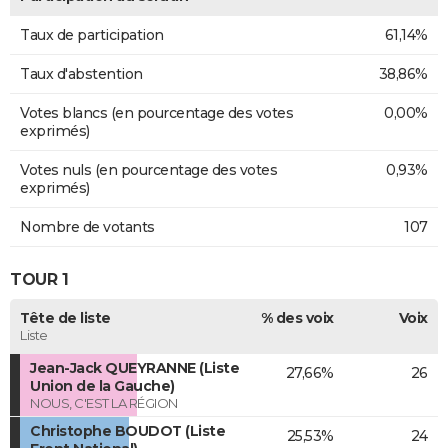
Taux de participation
61,14%
Taux d'abstention
38,86%
Votes blancs (en pourcentage des votes
0,00%
exprimés)
Votes nuls (en pourcentage des votes
0,93%
exprimés)
Nombre de votants
107
TOUR 1
Tête de liste
% des voix
Voix
Liste
Jean-Jack QUEYRANNE (Liste
27,66%
26
Union de la Gauche)
NOUS, C'EST LA RÉGION
Christophe BOUDOT (Liste
25,53%
24