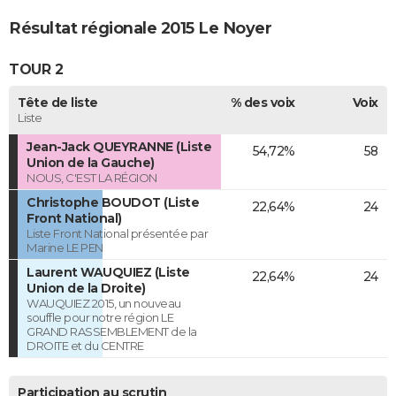
Résultat régionale 2015 Le Noyer
TOUR 2
Tête de liste
% des voix
Voix
Liste
Jean-Jack QUEYRANNE (Liste
54,72%
58
Union de la Gauche)
NOUS, C'EST LA RÉGION
Christophe BOUDOT (Liste
22,64%
24
Front National)
Liste Front National présentée par
Marine LE PEN
Laurent WAUQUIEZ (Liste
22,64%
24
Union de la Droite)
WAUQUIEZ 2015, un nouveau
souffle pour notre région LE
GRAND RASSEMBLEMENT de la
DROITE et du CENTRE
Participation au scrutin