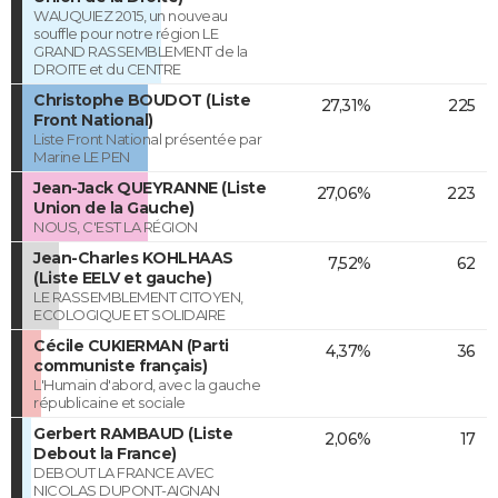
WAUQUIEZ 2015, un nouveau
souffle pour notre région LE
GRAND RASSEMBLEMENT de la
DROITE et du CENTRE
Christophe BOUDOT (Liste
27,31%
225
Front National)
Liste Front National présentée par
Marine LE PEN
Jean-Jack QUEYRANNE (Liste
27,06%
223
Union de la Gauche)
NOUS, C'EST LA RÉGION
Jean-Charles KOHLHAAS
7,52%
62
(Liste EELV et gauche)
LE RASSEMBLEMENT CITOYEN,
ECOLOGIQUE ET SOLIDAIRE
Cécile CUKIERMAN (Parti
4,37%
36
communiste français)
L'Humain d'abord, avec la gauche
républicaine et sociale
Gerbert RAMBAUD (Liste
2,06%
17
Debout la France)
DEBOUT LA FRANCE AVEC
NICOLAS DUPONT-AIGNAN