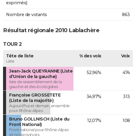
exprimés)
Nombre de votants
863
Résultat régionale 2010 Lablachère
TOUR 2
Tête de liste
% des voix
Voix
Liste
Jean-Jack QUEYRANNE (Liste
52,96%
474
d'Union de la gauche)
liste de rassemblement de la
gauche et des écologistes
Françoise GROSSETETE
34,97%
313
(Liste de la majorité)
Aujourd'hui et demain, ensemble
pour Rhône-Alpes.
Bruno GOLLNISCH (Liste du
12,07%
108
Front National)
Front national pour Rhône-Alpes
et nos provinces