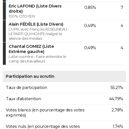
Eric LAFOND (Liste Divers
0,85%
7
droite)
100% CITOYEN
Alain FÉDÈLE (Liste Divers)
0,49%
4
L'UPR, avec François ASSELINEAU -
LE PARTI QUI MONTE malgré le
silence des médias
Chantal GOMEZ (Liste
0,49%
4
Extrême gauche)
Lutte ouvrière - Faire entendre le
camp des travailleurs
Participation au scrutin
Taux de participation
55,21%
Taux d'abstention
44,79%
Votes blancs (en pourcentage des votes
2,78%
exprimés)
Votes nuls (en pourcentage des votes
1,74%