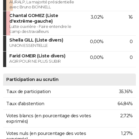
AURALP, La majorité présidentielle
avec Bruno BONNELL
Chantal GOMEZ (Liste
3,02%
16
d'extrême-gauche)
Lutte ouvrière - Faire entendre le
camp des travailleurs
Shella GILL (Liste divers)
0,00%
0
UNION ESSENTIELLE
Farid OMEIR (Liste divers)
0,00%
0
AGIR POUR NE PLUS SUBIR
Participation au scrutin
Taux de participation
35,16%
Taux d'abstention
64,84%
Votes blancs (en pourcentage des votes
2,72%
exprimés)
Votes nuls (en pourcentage des votes
1,27%