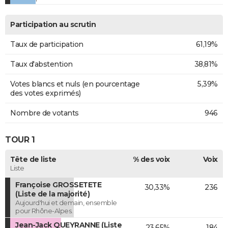
Participation au scrutin
Taux de participation
61,19%
Taux d'abstention
38,81%
Votes blancs et nuls (en pourcentage
5,39%
des votes exprimés)
Nombre de votants
946
TOUR 1
Tête de liste
% des voix
Voix
Liste
Françoise GROSSETETE
30,33%
236
(Liste de la majorité)
Aujourd'hui et demain, ensemble
pour Rhône-Alpes.
Jean-Jack QUEYRANNE (Liste
23,65%
184