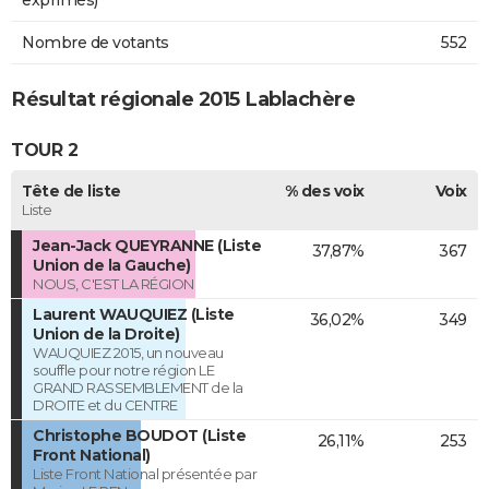
exprimés)
Nombre de votants
552
Résultat régionale 2015 Lablachère
TOUR 2
Tête de liste
% des voix
Voix
Liste
Jean-Jack QUEYRANNE (Liste
37,87%
367
Union de la Gauche)
NOUS, C'EST LA RÉGION
Laurent WAUQUIEZ (Liste
36,02%
349
Union de la Droite)
WAUQUIEZ 2015, un nouveau
souffle pour notre région LE
GRAND RASSEMBLEMENT de la
DROITE et du CENTRE
Christophe BOUDOT (Liste
26,11%
253
Front National)
Liste Front National présentée par