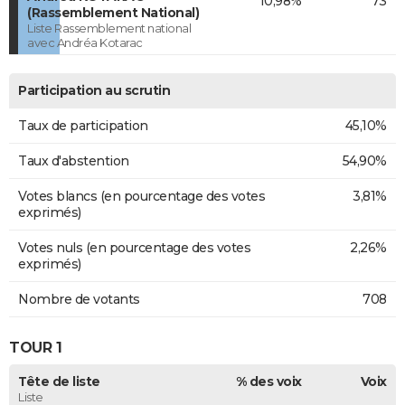
10,98%
73
(Rassemblement National)
Liste Rassemblement national
avec Andréa Kotarac
Participation au scrutin
Taux de participation
45,10%
Taux d'abstention
54,90%
Votes blancs (en pourcentage des votes
3,81%
exprimés)
Votes nuls (en pourcentage des votes
2,26%
exprimés)
Nombre de votants
708
TOUR 1
Tête de liste
% des voix
Voix
Liste