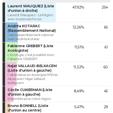
Laurent WAUQUIEZ (Liste
47,92%
254
d'union à droite)
Laurent Wauquiez - La Région
avec toutes ses forces
Andréa KOTARAC
12,26%
65
(Rassemblement National)
Liste Rassemblement national
avec Andréa Kotarac
Fabienne GREBERT (Liste
11,51%
61
écologiste)
L'écologie, c'est possible! Avec
Fabienne GREBERT
Najat VALLAUD-BELKACEM
11,32%
60
(Liste d'union à gauche)
L'alternative en Auvergne Rhône-
Alpes avec Najat Vallaud-
Belkacem
Cécile CUKIERMAN (Liste
8,49%
45
d'union à gauche)
Ensemble pour notre région
Bruno BONNELL (Liste
5,47%
29
d'union au centre)