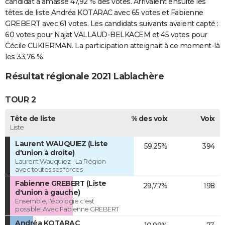
candidat a amassé 47,92 % des votes. Arrivaient ensuite les
têtes de liste Andréa KOTARAC avec 65 votes et Fabienne
GREBERT avec 61 votes. Les candidats suivants avaient capté :
60 votes pour Najat VALLAUD-BELKACEM et 45 votes pour
Cécile CUKIERMAN. La participation atteignait à ce moment-là
les 33,76 %.
Résultat régionale 2021 Lablachère
TOUR 2
Tête de liste
% des voix
Voix
Liste
Laurent WAUQUIEZ (Liste
59,25%
394
d'union à droite)
Laurent Wauquiez - La Région
avec toutes ses forces
Fabienne GREBERT (Liste
29,77%
198
d'union à gauche)
Ensemble, l'écologie c'est
possible! Avec Fabienne GREBERT
Andréa KOTARAC