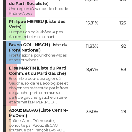
du Parti Socialiste)
Une région d'avance - le choix de
Rhône-Alpes
Philippe MEIRIEU (Liste des
15,81%
123
Verts)
Europe Ecologie Rhône-Alpes
Autrement et maintenant
Bruno GOLLNISCH (Liste du
11,83%
92
Front National)
Front national pour Rhône-Alpes
et nos provinces
Elisa MARTIN (Liste du Parti
8,87%
69
Comm. et du Parti Gauche)
Ensemble pour des régions à
Gauche, solidaires, écologistes et
citoyennes présentée par le front
de gauche, parti communiste,
parti de gauche, gauche unitaire
et alternatifs, M'PEP, PCOF.
Azouz BEGAG (Liste Centre-
3,60%
28
MoDem)
Rhône-Alpes Démocrate,
conduite par Azouz BEGAG,
soutenue par François BAYROU