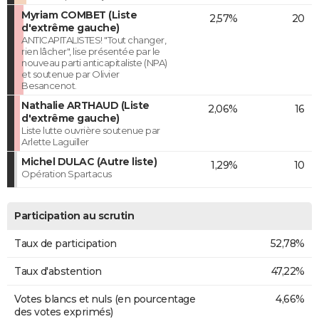
Myriam COMBET (Liste
2,57%
20
d'extrême gauche)
ANTICAPITALISTES! "Tout changer,
rien lâcher", lise présentée par le
nouveau parti anticapitaliste (NPA)
et soutenue par Olivier
Besancenot.
Nathalie ARTHAUD (Liste
2,06%
16
d'extrême gauche)
Liste lutte ouvrière soutenue par
Arlette Laguiller
Michel DULAC (Autre liste)
1,29%
10
Opération Spartacus
Participation au scrutin
Taux de participation
52,78%
Taux d'abstention
47,22%
Votes blancs et nuls (en pourcentage
4,66%
des votes exprimés)