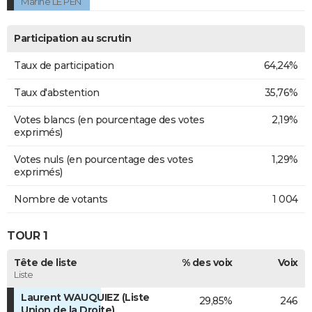
Marine LE PEN
Participation au scrutin
Taux de participation
64,24%
Taux d'abstention
35,76%
Votes blancs (en pourcentage des votes
2,19%
exprimés)
Votes nuls (en pourcentage des votes
1,29%
exprimés)
Nombre de votants
1 004
TOUR 1
Tête de liste
% des voix
Voix
Liste
Laurent WAUQUIEZ (Liste
29,85%
246
Union de la Droite)