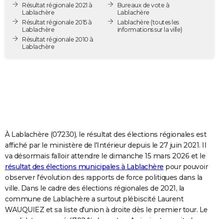
Résultat régionale 2021 à
Bureaux de vote à
City break
Voyage de noces
Climat
Destinations
Voyage nature
Forum
+
PHOTO
Lablachère
Lablachère
Résultat régionale 2015 à
Lablachère
(toutes les
Lablachère
informations sur la ville)
GUIDES D'ACHAT
Résultat régionale 2010 à
Lablachère
BONS PLANS
CARTE DE VOEUX
Carte Bonne année
Carte Pâques
Carte de Noël
Carte Saint-Valentin
Carte d'anniversaire
DICTIONNAIRE
Biographies
Expressions
Dictionnaire
Citations
Proverbes
PROGRAMME TV
COPAINS D'AVANT
À Lablachère (07230), le résultat des élections régionales est
affiché par le ministère de l'Intérieur depuis le 27 juin 2021. Il
Se connecter
Collèges
Universités
Service militaire
S'inscrire
Lycées
Primaires
Entreprises
Avis de recherche
AVIS DE DÉCÈS
va désormais falloir attendre le dimanche 15 mars 2026 et le
résultat des élections municipales à Lablachère
pour pouvoir
FORUM
observer l'évolution des rapports de force politiques dans la
ville. Dans le cadre des élections régionales de 2021, la
Lifestyle
Sport
Television
Cinema
Bricolage
Culture
Auto
Voyage
commune de Lablachère a surtout plébiscité Laurent
WAUQUIEZ et sa liste d'union à droite dès le premier tour. Le