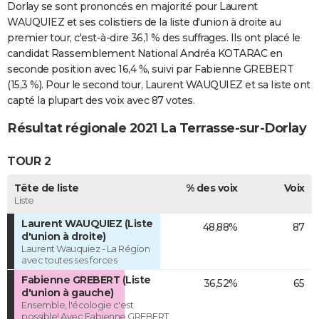
Dorlay se sont prononcés en majorité pour Laurent
WAUQUIEZ et ses colistiers de la liste d'union à droite au
premier tour, c'est-à-dire 36,1 % des suffrages. Ils ont placé le
candidat Rassemblement National Andréa KOTARAC en
seconde position avec 16,4 %, suivi par Fabienne GREBERT
(15,3 %). Pour le second tour, Laurent WAUQUIEZ et sa liste ont
capté la plupart des voix avec 87 votes.
Résultat régionale 2021 La Terrasse-sur-Dorlay
TOUR 2
Tête de liste
% des voix
Voix
Liste
Laurent WAUQUIEZ (Liste
48,88%
87
d'union à droite)
Laurent Wauquiez - La Région
avec toutes ses forces
Fabienne GREBERT (Liste
36,52%
65
d'union à gauche)
Ensemble, l'écologie c'est
possible! Avec Fabienne GREBERT