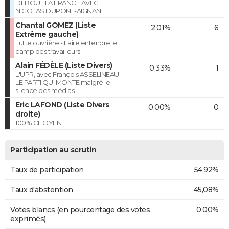
DEBOUT LA FRANCE AVEC
NICOLAS DUPONT-AIGNAN
Chantal GOMEZ (Liste
2,01%
6
Extrême gauche)
Lutte ouvrière - Faire entendre le
camp des travailleurs
Alain FÉDÈLE (Liste Divers)
0,33%
1
L'UPR, avec François ASSELINEAU -
LE PARTI QUI MONTE malgré le
silence des médias
Eric LAFOND (Liste Divers
0,00%
0
droite)
100% CITOYEN
Participation au scrutin
Taux de participation
54,92%
Taux d'abstention
45,08%
Votes blancs (en pourcentage des votes
0,00%
exprimés)