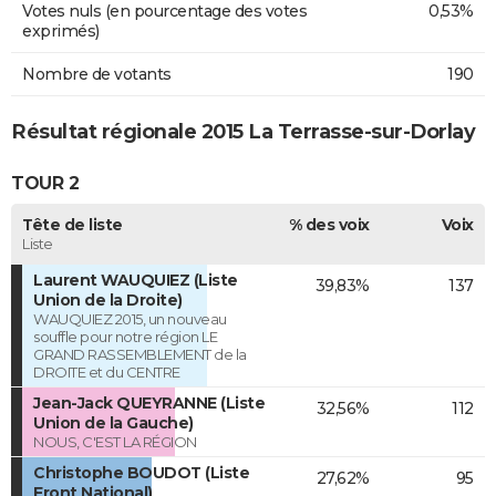
Votes nuls (en pourcentage des votes
0,53%
exprimés)
Nombre de votants
190
Résultat régionale 2015 La Terrasse-sur-Dorlay
TOUR 2
Tête de liste
% des voix
Voix
Liste
Laurent WAUQUIEZ (Liste
39,83%
137
Union de la Droite)
WAUQUIEZ 2015, un nouveau
souffle pour notre région LE
GRAND RASSEMBLEMENT de la
DROITE et du CENTRE
Jean-Jack QUEYRANNE (Liste
32,56%
112
Union de la Gauche)
NOUS, C'EST LA RÉGION
Christophe BOUDOT (Liste
27,62%
95
Front National)