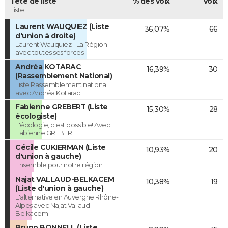
Tête de liste
% des voix
Voix
Liste
Laurent WAUQUIEZ (Liste
36,07%
66
d'union à droite)
Laurent Wauquiez - La Région
avec toutes ses forces
Andréa KOTARAC
16,39%
30
(Rassemblement National)
Liste Rassemblement national
avec Andréa Kotarac
Fabienne GREBERT (Liste
15,30%
28
écologiste)
L'écologie, c'est possible! Avec
Fabienne GREBERT
Cécile CUKIERMAN (Liste
10,93%
20
d'union à gauche)
Ensemble pour notre région
Najat VALLAUD-BELKACEM
10,38%
19
(Liste d'union à gauche)
L'alternative en Auvergne Rhône-
Alpes avec Najat Vallaud-
Belkacem
Bruno BONNELL (Liste