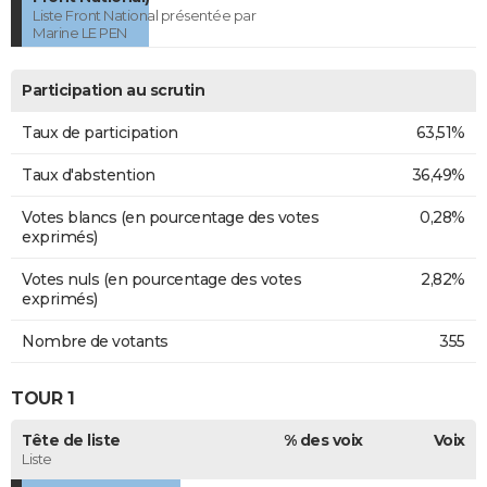
Liste Front National présentée par
Marine LE PEN
Participation au scrutin
Taux de participation
63,51%
Taux d'abstention
36,49%
Votes blancs (en pourcentage des votes
0,28%
exprimés)
Votes nuls (en pourcentage des votes
2,82%
exprimés)
Nombre de votants
355
TOUR 1
Tête de liste
% des voix
Voix
Liste