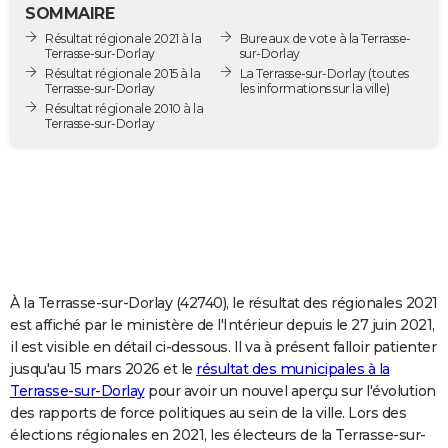
SOMMAIRE
City break
Voyage de noces
Climat
Destinations
Voyage nature
Forum
+
PHOTO
Résultat régionale 2021 à la
Bureaux de vote à la Terrasse-
Terrasse-sur-Dorlay
sur-Dorlay
GUIDES D'ACHAT
Résultat régionale 2015 à la
La Terrasse-sur-Dorlay
(toutes
Terrasse-sur-Dorlay
les informations sur la ville)
BONS PLANS
Résultat régionale 2010 à la
Terrasse-sur-Dorlay
CARTE DE VOEUX
Carte Bonne année
Carte Pâques
Carte de Noël
Carte Saint-Valentin
Carte d'anniversaire
DICTIONNAIRE
Biographies
Expressions
Dictionnaire
Citations
Proverbes
PROGRAMME TV
COPAINS D'AVANT
À la Terrasse-sur-Dorlay (42740), le résultat des régionales 2021
Se connecter
Collèges
Universités
Service militaire
S'inscrire
Lycées
Primaires
Entreprises
Avis de recherche
AVIS DE DÉCÈS
est affiché par le ministère de l'Intérieur depuis le 27 juin 2021,
il est visible en détail ci-dessous. Il va à présent falloir patienter
FORUM
jusqu'au 15 mars 2026 et le
résultat des municipales à la
Lifestyle
Sport
Television
Cinema
Bricolage
Culture
Auto
Voyage
Terrasse-sur-Dorlay
pour avoir un nouvel aperçu sur l'évolution
des rapports de force politiques au sein de la ville. Lors des
élections régionales en 2021, les électeurs de la Terrasse-sur-