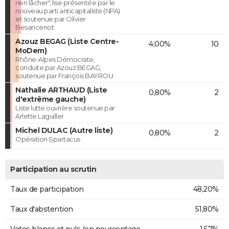
rien lâcher", lise présentée par le
nouveau parti anticapitaliste (NPA)
et soutenue par Olivier
Besancenot.
Azouz BEGAG (Liste Centre-
4,00%
10
MoDem)
Rhône-Alpes Démocrate,
conduite par Azouz BEGAG,
soutenue par François BAYROU
Nathalie ARTHAUD (Liste
0,80%
2
d'extrême gauche)
Liste lutte ouvrière soutenue par
Arlette Laguiller
Michel DULAC (Autre liste)
0,80%
2
Opération Spartacus
Participation au scrutin
Taux de participation
48,20%
Taux d'abstention
51,80%
Votes blancs et nuls (en pourcentage
1,57%