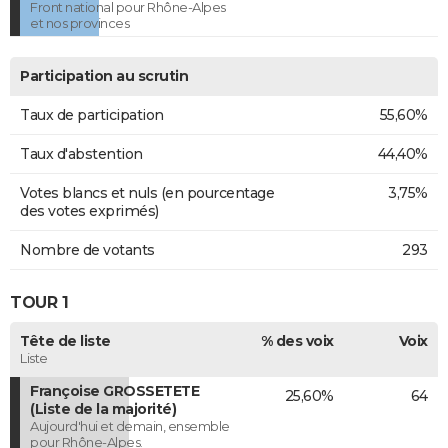
Front national pour Rhône-Alpes
et nos provinces
Participation au scrutin
Taux de participation
55,60%
Taux d'abstention
44,40%
Votes blancs et nuls (en pourcentage
3,75%
des votes exprimés)
Nombre de votants
293
TOUR 1
Tête de liste
% des voix
Voix
Liste
Françoise GROSSETETE
25,60%
64
(Liste de la majorité)
Aujourd'hui et demain, ensemble
pour Rhône-Alpes.