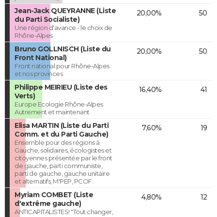
Jean-Jack QUEYRANNE (Liste
20,00%
50
du Parti Socialiste)
Une région d'avance - le choix de
Rhône-Alpes
Bruno GOLLNISCH (Liste du
20,00%
50
Front National)
Front national pour Rhône-Alpes
et nos provinces
Philippe MEIRIEU (Liste des
16,40%
41
Verts)
Europe Ecologie Rhône-Alpes
Autrement et maintenant
Elisa MARTIN (Liste du Parti
7,60%
19
Comm. et du Parti Gauche)
Ensemble pour des régions à
Gauche, solidaires, écologistes et
citoyennes présentée par le front
de gauche, parti communiste,
parti de gauche, gauche unitaire
et alternatifs, M'PEP, PCOF.
Myriam COMBET (Liste
4,80%
12
d'extrême gauche)
ANTICAPITALISTES! "Tout changer,