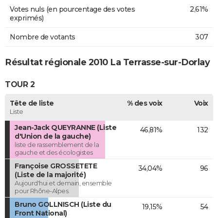
Votes nuls (en pourcentage des votes
2,61%
exprimés)
Nombre de votants
307
Résultat régionale 2010 La Terrasse-sur-Dorlay
TOUR 2
Tête de liste
% des voix
Voix
Liste
Jean-Jack QUEYRANNE (Liste
46,81%
132
d'Union de la gauche)
liste de rassemblement de la
gauche et des écologistes
Françoise GROSSETETE
34,04%
96
(Liste de la majorité)
Aujourd'hui et demain, ensemble
pour Rhône-Alpes.
Bruno GOLLNISCH (Liste du
19,15%
54
Front National)