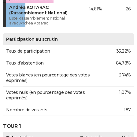
Andréa KOTARAC
14,61%
26
(Rassemblement National)
Liste Rassemblement national
avec Andréa Kotarac
Participation au scrutin
Taux de participation
35,22%
Taux d'abstention
64,78%
Votes blancs (en pourcentage des votes
3,74%
exprimés)
Votes nuls (en pourcentage des votes
1,07%
exprimés)
Nombre de votants
187
TOUR 1