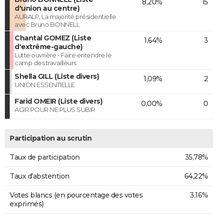
8,20%
15
d'union au centre)
AURALP, La majorité présidentielle
avec Bruno BONNELL
Chantal GOMEZ (Liste
1,64%
3
d'extrême-gauche)
Lutte ouvrière - Faire entendre le
camp des travailleurs
Shella GILL (Liste divers)
1,09%
2
UNION ESSENTIELLE
Farid OMEIR (Liste divers)
0,00%
0
AGIR POUR NE PLUS SUBIR
Participation au scrutin
Taux de participation
35,78%
Taux d'abstention
64,22%
Votes blancs (en pourcentage des votes
3,16%
exprimés)