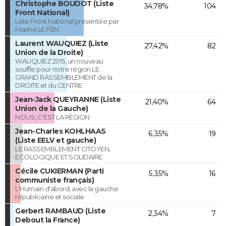
Christophe BOUDOT (Liste
34,78%
104
Front National)
Liste Front National présentée par
Marine LE PEN
Laurent WAUQUIEZ (Liste
27,42%
82
Union de la Droite)
WAUQUIEZ 2015, un nouveau
souffle pour notre région LE
GRAND RASSEMBLEMENT de la
DROITE et du CENTRE
Jean-Jack QUEYRANNE (Liste
21,40%
64
Union de la Gauche)
NOUS, C'EST LA RÉGION
Jean-Charles KOHLHAAS
6,35%
19
(Liste EELV et gauche)
LE RASSEMBLEMENT CITOYEN,
ECOLOGIQUE ET SOLIDAIRE
Cécile CUKIERMAN (Parti
5,35%
16
communiste français)
L'Humain d'abord, avec la gauche
républicaine et sociale
Gerbert RAMBAUD (Liste
2,34%
7
Debout la France)