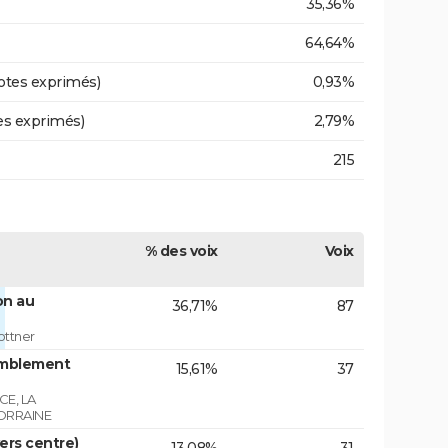
35,36%
64,64%
otes exprimés)
0,93%
es exprimés)
2,79%
215
% des voix
Voix
on au
36,71%
87
ottner
emblement
15,61%
37
E, LA
ORRAINE
vers centre)