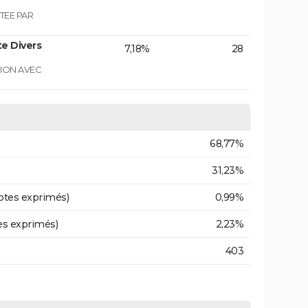
TEE PAR
e Divers
7,18%
28
GION AVEC
68,77%
31,23%
otes exprimés)
0,99%
es exprimés)
2,23%
403