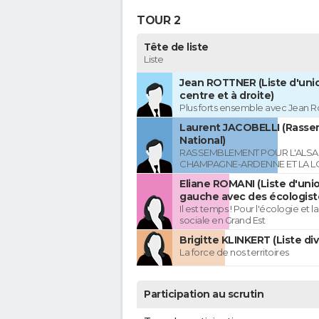
TOUR 2
Tête de liste
Liste
Jean ROTTNER (Liste d'uni
centre et à droite)
Plus forts ensemble avec Jean R
Laurent JACOBELLI (Rass
National)
RASSEMBLEMENT POUR L'ALSAC
CHAMPAGNE-ARDENNE ET LA L
Eliane ROMANI (Liste d'uni
gauche avec des écologist
Il est temps ! Pour l'écologie et la
sociale en Grand Est
Brigitte KLINKERT (Liste di
La force de nos territoires
Participation au scrutin