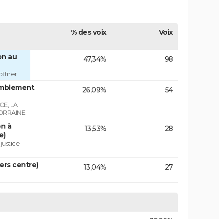
% des voix
Voix
on au
47,34%
98
ottner
emblement
26,09%
54
E, LA
ORRAINE
on à
13,53%
28
e)
 justice
vers centre)
13,04%
27