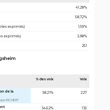
41,28%
58,72%
otes exprimés)
1,59%
es exprimés)
3,98%
251
egsheim
% des voix
Voix
on de la
58,21%
227
ippe RICHERT
ont
34,62%
135