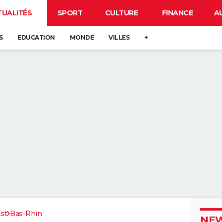
TUALITÉS
SPORT
CULTURE
FINANCE
A
S
EDUCATION
MONDE
VILLES
+
st
Bas-Rhin
NEW