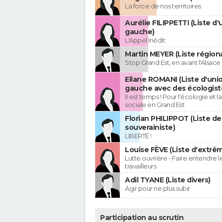
La force de nos territoires
Aurélie FILIPPETTI (Liste d'
gauche)
L'Appel Inédit
Martin MEYER (Liste régiona
Stop Grand Est, en avant l'Alsace 
Eliane ROMANI (Liste d'uni
gauche avec des écologist
Il est temps ! Pour l'écologie et la
sociale en Grand Est
Florian PHILIPPOT (Liste de
souverainiste)
LIBERTÉ !
Louise FÈVE (Liste d'extr
Lutte ouvrière - Faire entendre 
travailleurs
Adil TYANE (Liste divers)
Agir pour ne plus subir
Participation au scrutin