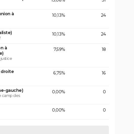
13,08%
31
union à
10,13%
24
liste)
10,13%
24
!
on à
7,59%
18
e)
 justice
 droite
6,75%
16
ême-gauche)
0,00%
0
le camp des
0,00%
0