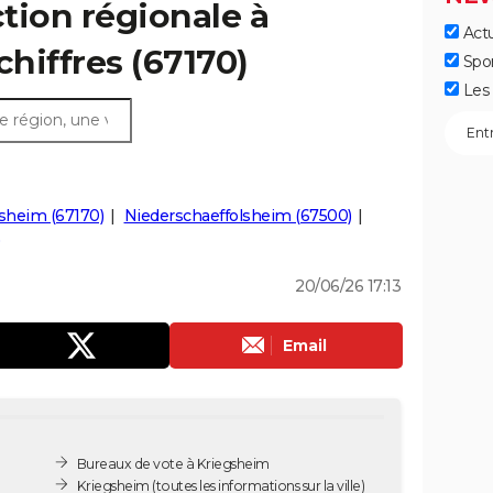
ction régionale à
Actu
chiffres (67170)
Spo
Les 
sheim (67170)
Niederschaeffolsheim (67500)
)
20/06/26 17:13
Email
Bureaux de vote à Kriegsheim
Kriegsheim
(toutes les informations sur la ville)