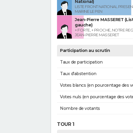
National)
LISTE FRONT NATIONAL PRESEN
MARINE LE PEN
Jean-Pierre MASSERET (List
gauche)
+ FORTE, + PROCHE, NOTRE RE
JEAN-PIERRE MASSERET
Participation au scrutin
Taux de participation
Taux d'abstention
Votes blancs (en pourcentage des v
Votes nuls (en pourcentage des vot
Nombre de votants
TOUR 1