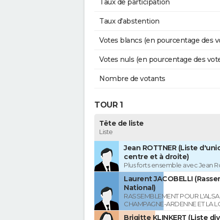
Taux de participation
Taux d'abstention
Votes blancs (en pourcentage des v
Votes nuls (en pourcentage des vot
Nombre de votants
TOUR 1
Tête de liste
Liste
Jean ROTTNER (Liste d'uni
centre et à droite)
Plus forts ensemble avec Jean R
Laurent JACOBELLI (Rass
National)
RASSEMBLEMENT POUR L'ALSAC
CHAMPAGNE-ARDENNE ET LA L
Brigitte KLINKERT (Liste di