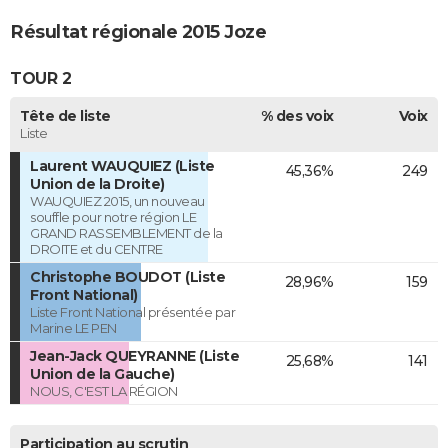
Résultat régionale 2015 Joze
TOUR 2
Tête de liste
% des voix
Voix
Liste
Laurent WAUQUIEZ (Liste
45,36%
249
Union de la Droite)
WAUQUIEZ 2015, un nouveau
souffle pour notre région LE
GRAND RASSEMBLEMENT de la
DROITE et du CENTRE
Christophe BOUDOT (Liste
28,96%
159
Front National)
Liste Front National présentée par
Marine LE PEN
Jean-Jack QUEYRANNE (Liste
25,68%
141
Union de la Gauche)
NOUS, C'EST LA RÉGION
Participation au scrutin