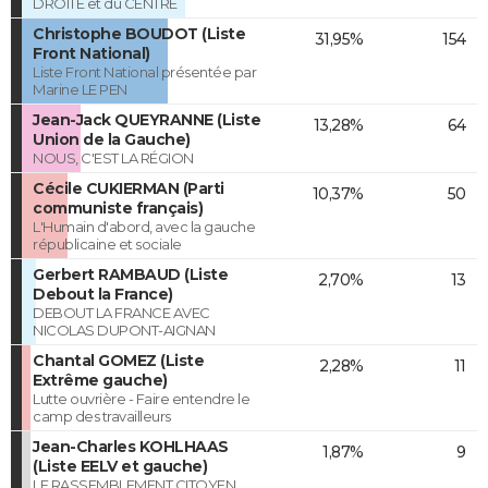
DROITE et du CENTRE
Christophe BOUDOT (Liste
31,95%
154
Front National)
Liste Front National présentée par
Marine LE PEN
Jean-Jack QUEYRANNE (Liste
13,28%
64
Union de la Gauche)
NOUS, C'EST LA RÉGION
Cécile CUKIERMAN (Parti
10,37%
50
communiste français)
L'Humain d'abord, avec la gauche
républicaine et sociale
Gerbert RAMBAUD (Liste
2,70%
13
Debout la France)
DEBOUT LA FRANCE AVEC
NICOLAS DUPONT-AIGNAN
Chantal GOMEZ (Liste
2,28%
11
Extrême gauche)
Lutte ouvrière - Faire entendre le
camp des travailleurs
Jean-Charles KOHLHAAS
1,87%
9
(Liste EELV et gauche)
LE RASSEMBLEMENT CITOYEN,