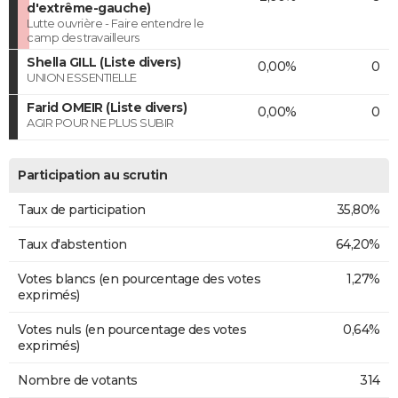
d'extrême-gauche)
Lutte ouvrière - Faire entendre le
camp des travailleurs
Shella GILL (Liste divers)
0,00%
0
UNION ESSENTIELLE
Farid OMEIR (Liste divers)
0,00%
0
AGIR POUR NE PLUS SUBIR
Participation au scrutin
Taux de participation
35,80%
Taux d'abstention
64,20%
Votes blancs (en pourcentage des votes
1,27%
exprimés)
Votes nuls (en pourcentage des votes
0,64%
exprimés)
Nombre de votants
314