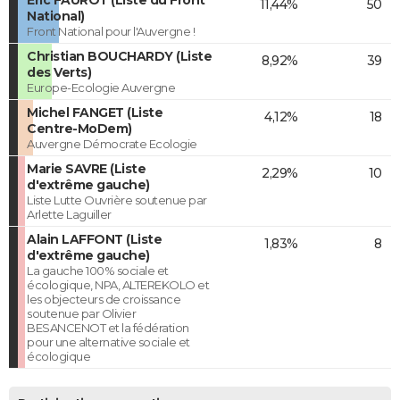
11,44%
50
National)
Front National pour l'Auvergne !
Christian BOUCHARDY (Liste
8,92%
39
des Verts)
Europe-Ecologie Auvergne
Michel FANGET (Liste
4,12%
18
Centre-MoDem)
Auvergne Démocrate Ecologie
Marie SAVRE (Liste
2,29%
10
d'extrême gauche)
Liste Lutte Ouvrière soutenue par
Arlette Laguiller
Alain LAFFONT (Liste
1,83%
8
d'extrême gauche)
La gauche 100% sociale et
écologique, NPA, ALTEREKOLO et
les objecteurs de croissance
soutenue par Olivier
BESANCENOT et la fédération
pour une alternative sociale et
écologique