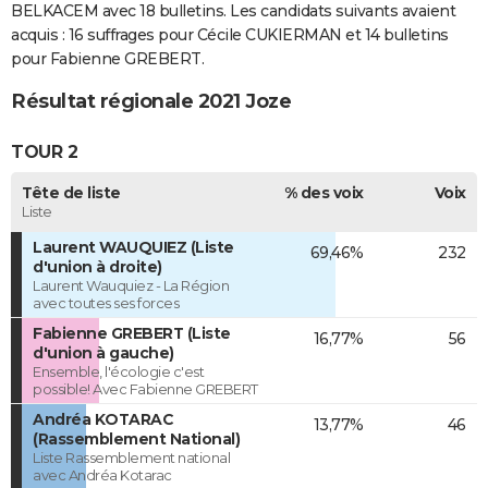
BELKACEM avec 18 bulletins. Les candidats suivants avaient
acquis : 16 suffrages pour Cécile CUKIERMAN et 14 bulletins
pour Fabienne GREBERT.
Résultat régionale 2021 Joze
TOUR 2
Tête de liste
% des voix
Voix
Liste
Laurent WAUQUIEZ (Liste
69,46%
232
d'union à droite)
Laurent Wauquiez - La Région
avec toutes ses forces
Fabienne GREBERT (Liste
16,77%
56
d'union à gauche)
Ensemble, l'écologie c'est
possible! Avec Fabienne GREBERT
Andréa KOTARAC
13,77%
46
(Rassemblement National)
Liste Rassemblement national
avec Andréa Kotarac