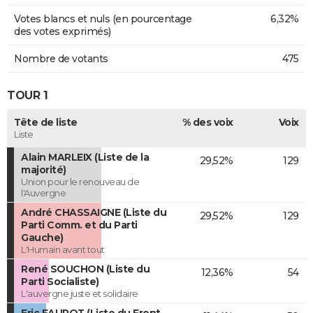
Votes blancs et nuls (en pourcentage
6,32%
des votes exprimés)
Nombre de votants
475
TOUR 1
Tête de liste
% des voix
Voix
Liste
Alain MARLEIX (Liste de la
29,52%
129
majorité)
Union pour le renouveau de
l'Auvergne
André CHASSAIGNE (Liste du
29,52%
129
Parti Comm. et du Parti
Gauche)
L'Humain avant tout
René SOUCHON (Liste du
12,36%
54
Parti Socialiste)
L'auvergne juste et solidaire
Eric FAUROT (Liste du Front