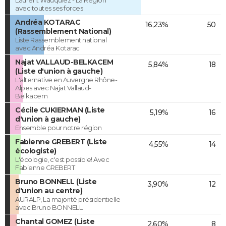
Laurent Wauquiez - La Région
avec toutes ses forces
Andréa KOTARAC
16,23%
50
(Rassemblement National)
Liste Rassemblement national
avec Andréa Kotarac
Najat VALLAUD-BELKACEM
5,84%
18
(Liste d'union à gauche)
L'alternative en Auvergne Rhône-
Alpes avec Najat Vallaud-
Belkacem
Cécile CUKIERMAN (Liste
5,19%
16
d'union à gauche)
Ensemble pour notre région
Fabienne GREBERT (Liste
4,55%
14
écologiste)
L'écologie, c'est possible! Avec
Fabienne GREBERT
Bruno BONNELL (Liste
3,90%
12
d'union au centre)
AURALP, La majorité présidentielle
avec Bruno BONNELL
Chantal GOMEZ (Liste
2,60%
8