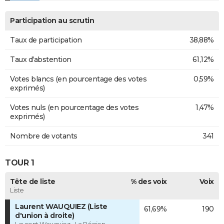
Participation au scrutin
Taux de participation
38,88%
Taux d'abstention
61,12%
Votes blancs (en pourcentage des votes
0,59%
exprimés)
Votes nuls (en pourcentage des votes
1,47%
exprimés)
Nombre de votants
341
TOUR 1
Tête de liste
% des voix
Voix
Liste
Laurent WAUQUIEZ (Liste
61,69%
190
d'union à droite)