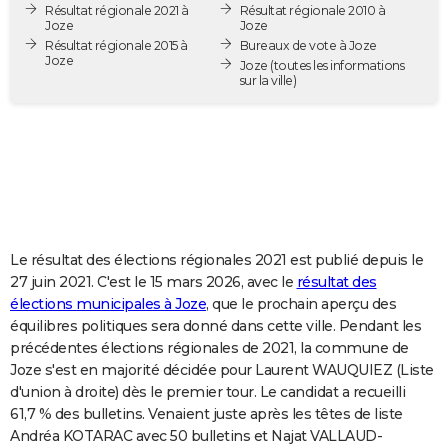
Résultat régionale 2021 à
Résultat régionale 2010 à
City break
Voyage de noces
Climat
Destinations
Voyage nature
Forum
+
PHOTO
Joze
Joze
Résultat régionale 2015 à
Bureaux de vote à Joze
Joze
GUIDES D'ACHAT
Joze
(toutes les informations
sur la ville)
BONS PLANS
CARTE DE VOEUX
Carte Bonne année
Carte Pâques
Carte de Noël
Carte Saint-Valentin
Carte d'anniversaire
DICTIONNAIRE
Biographies
Expressions
Dictionnaire
Citations
Proverbes
PROGRAMME TV
Le résultat des élections régionales 2021 est publié depuis le
COPAINS D'AVANT
27 juin 2021. C'est le 15 mars 2026, avec le
résultat des
élections municipales à Joze
, que le prochain aperçu des
Se connecter
Collèges
Universités
Service militaire
S'inscrire
Lycées
Primaires
Entreprises
Avis de recherche
AVIS DE DÉCÈS
équilibres politiques sera donné dans cette ville. Pendant les
précédentes élections régionales de 2021, la commune de
FORUM
Joze s'est en majorité décidée pour Laurent WAUQUIEZ (Liste
Lifestyle
Sport
Television
Cinema
Bricolage
Culture
Auto
Voyage
d'union à droite) dès le premier tour. Le candidat a recueilli
61,7 % des bulletins. Venaient juste après les têtes de liste
Andréa KOTARAC avec 50 bulletins et Najat VALLAUD-