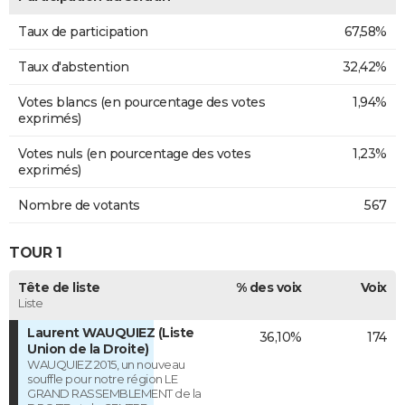
Taux de participation
67,58%
Taux d'abstention
32,42%
Votes blancs (en pourcentage des votes
1,94%
exprimés)
Votes nuls (en pourcentage des votes
1,23%
exprimés)
Nombre de votants
567
TOUR 1
Tête de liste
% des voix
Voix
Liste
Laurent WAUQUIEZ (Liste
36,10%
174
Union de la Droite)
WAUQUIEZ 2015, un nouveau
souffle pour notre région LE
GRAND RASSEMBLEMENT de la