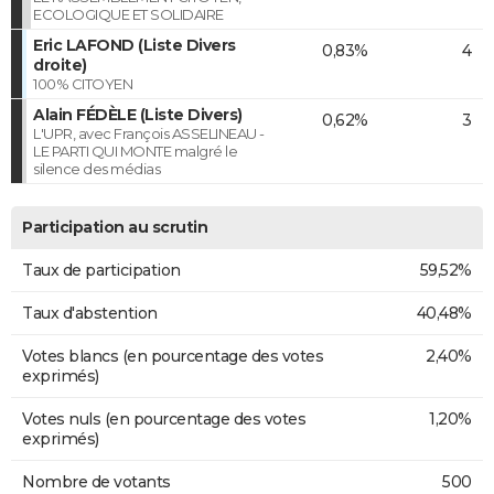
ECOLOGIQUE ET SOLIDAIRE
Eric LAFOND (Liste Divers
0,83%
4
droite)
100% CITOYEN
Alain FÉDÈLE (Liste Divers)
0,62%
3
L'UPR, avec François ASSELINEAU -
LE PARTI QUI MONTE malgré le
silence des médias
Participation au scrutin
Taux de participation
59,52%
Taux d'abstention
40,48%
Votes blancs (en pourcentage des votes
2,40%
exprimés)
Votes nuls (en pourcentage des votes
1,20%
exprimés)
Nombre de votants
500