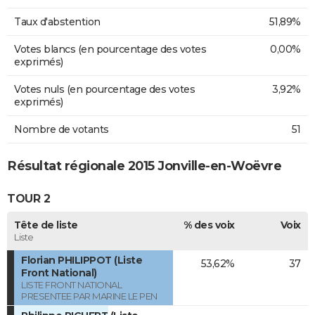
Taux d'abstention
51,89%
Votes blancs (en pourcentage des votes
0,00%
exprimés)
Votes nuls (en pourcentage des votes
3,92%
exprimés)
Nombre de votants
51
Résultat régionale 2015 Jonville-en-Woëvre
TOUR 2
Tête de liste
% des voix
Voix
Liste
Florian PHILIPPOT (Liste
53,62%
37
Front National)
LISTE FRONT NATIONAL
PRESENTEE PAR MARINE LE PEN