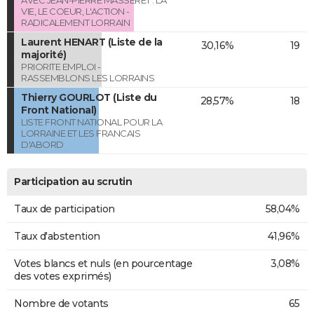
VIE, LE COEUR, L'ACTION -
RADICALEMENT LORRAIN
Laurent HENART (Liste de la
30,16%
19
majorité)
PRIORITE EMPLOI -
RASSEMBLONS LES LORRAINS
Thierry GOURLOT (Liste du
28,57%
18
Front National)
LISTE FRONT NATIONAL POUR LA
LORRAINE ET LES FRANCAIS
D'ABORD
Participation au scrutin
Taux de participation
58,04%
Taux d'abstention
41,96%
Votes blancs et nuls (en pourcentage
3,08%
des votes exprimés)
Nombre de votants
65