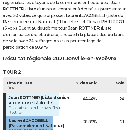
régionales, les citoyens de la commune ont opté pour Jean
ROTTNER (Liste d'union au centre et à droite) au premier tour
avec 20 votes, ce qui surpassait Laurent JACOBELLI (Liste du
Rassemblement National) (11 bulletins) et Florian PHILIPPOT
(6 voix). Quant au deuxième tour, Jean ROTTNER (Liste
d'union au centre et à droite) a recueilli la plupart des bulletins
de vote avec 24 suffrages pour un pourcentage de
participation de 50,9 %.
Résultat régionale 2021 Jonville-en-Woëvre
TOUR 2
Tête de liste
% des voix
Voix
Liste
Jean ROTTNER (Liste d'union
44,44%
24
au centre et à droite)
Plus forts ensemble avec Jean
Rottner
Laurent JACOBELLI
38,89%
21
(Rassemblement National)