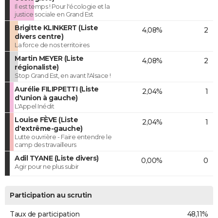
Il est temps ! Pour l'écologie et la
justice sociale en Grand Est
Brigitte KLINKERT (Liste
4,08%
2
divers centre)
La force de nos territoires
Martin MEYER (Liste
4,08%
2
régionaliste)
Stop Grand Est, en avant l'Alsace !
Aurélie FILIPPETTI (Liste
2,04%
1
d'union à gauche)
L'Appel Inédit
Louise FÈVE (Liste
2,04%
1
d'extrême-gauche)
Lutte ouvrière - Faire entendre le
camp des travailleurs
Adil TYANE (Liste divers)
0,00%
0
Agir pour ne plus subir
Participation au scrutin
Taux de participation
48,11%