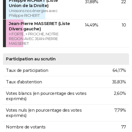
Philippe RICHERT (Liste
31,88%
22
Union de la Droite)
Unissons nos énergies avec
Philippe RICHERT
Jean-Pierre MASSERET (Liste
14,49%
10
Divers gauche)
+ FORTE, + PROCHE, NOTRE
REGION AVEC JEAN-PIERRE
MASSERET
Participation au scrutin
Taux de participation
64,17%
Taux d'abstention
35,83%
Votes blancs (en pourcentage des votes
2,60%
exprimés)
Votes nuls (en pourcentage des votes
7,79%
exprimés)
Nombre de votants
77