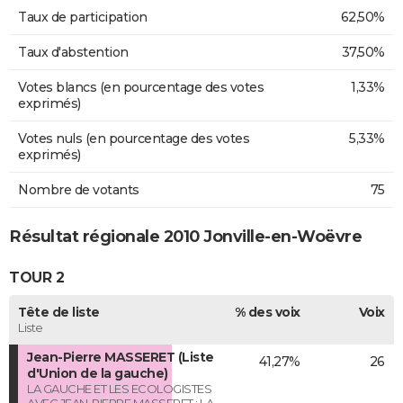
Taux de participation
62,50%
Taux d'abstention
37,50%
Votes blancs (en pourcentage des votes
1,33%
exprimés)
Votes nuls (en pourcentage des votes
5,33%
exprimés)
Nombre de votants
75
Résultat régionale 2010 Jonville-en-Woëvre
TOUR 2
Tête de liste
% des voix
Voix
Liste
Jean-Pierre MASSERET (Liste
41,27%
26
d'Union de la gauche)
LA GAUCHE ET LES ECOLOGISTES
AVEC JEAN-PIERRE MASSERET : LA