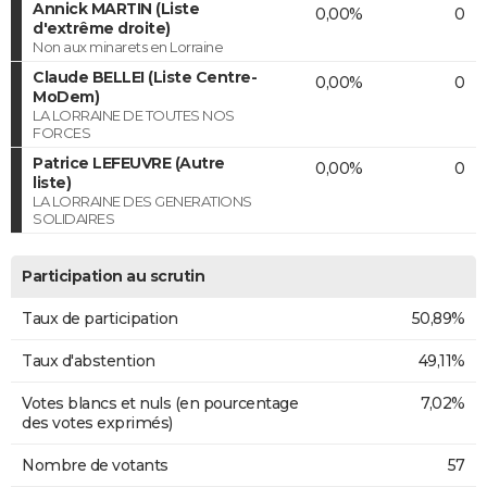
Annick MARTIN (Liste
0,00%
0
d'extrême droite)
Non aux minarets en Lorraine
Claude BELLEI (Liste Centre-
0,00%
0
MoDem)
LA LORRAINE DE TOUTES NOS
FORCES
Patrice LEFEUVRE (Autre
0,00%
0
liste)
LA LORRAINE DES GENERATIONS
SOLIDAIRES
Participation au scrutin
Taux de participation
50,89%
Taux d'abstention
49,11%
Votes blancs et nuls (en pourcentage
7,02%
des votes exprimés)
Nombre de votants
57