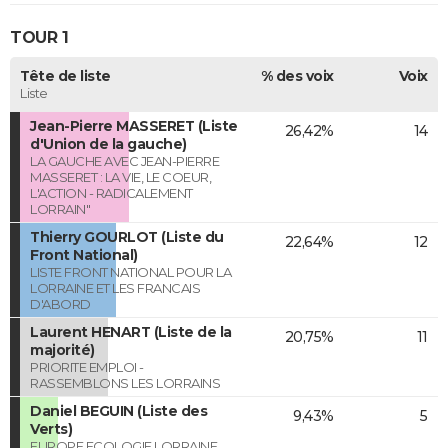
TOUR 1
Tête de liste
% des voix
Voix
Liste
Jean-Pierre MASSERET (Liste
26,42%
14
d'Union de la gauche)
LA GAUCHE AVEC JEAN-PIERRE
MASSERET : LA VIE, LE COEUR,
L'ACTION - RADICALEMENT
LORRAIN"
Thierry GOURLOT (Liste du
22,64%
12
Front National)
LISTE FRONT NATIONAL POUR LA
LORRAINE ET LES FRANCAIS
D'ABORD
Laurent HENART (Liste de la
20,75%
11
majorité)
PRIORITE EMPLOI -
RASSEMBLONS LES LORRAINS
Daniel BEGUIN (Liste des
9,43%
5
Verts)
EUROPE ECOLOGIE LORRAINE,