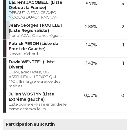
Laurent JACOBELLI (Liste
5,71%
4
Debout la France)
DEBOUT LA FRANCE AVEC
NICOLAS DUPONT-AIGNAN
Jean-Georges TROUILLET
2,86%
2
(Liste Régionaliste)
Non à l'ACAL, Oui à nos régions !
Patrick PERON (Liste du
1,43%
1
Front de Gauche)
Nos vies d'abord !
David WENTZEL (Liste
1,43%
1
Divers)
L'UPR, avec FRANÇOIS
ASSELINEAU - LE PARTI QUI
MONTE malgré le silence des
médias
Julien WOSTYN (Liste
0,00%
0
Extrême gauche)
Lutte ouvrière - Faire entendre le
camp des travailleurs
Participation au scrutin