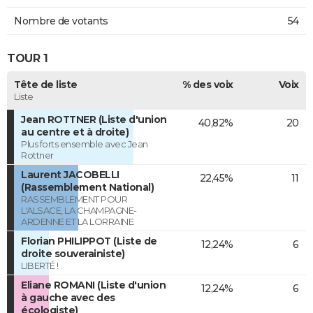
Nombre de votants
54
TOUR 1
Tête de liste
% des voix
Voix
Liste
Jean ROTTNER (Liste d'union
40,82%
20
au centre et à droite)
Plus forts ensemble avec Jean
Rottner
Laurent JACOBELLI
22,45%
11
(Rassemblement National)
RASSEMBLEMENT POUR
L'ALSACE, LA CHAMPAGNE-
ARDENNE ET LA LORRAINE
Florian PHILIPPOT (Liste de
12,24%
6
droite souverainiste)
LIBERTÉ !
Eliane ROMANI (Liste d'union
12,24%
6
à gauche avec des
écologiste)