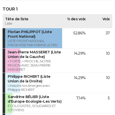
TOUR 1
Tête de liste
% des voix
Voix
Liste
Florian PHILIPPOT (Liste
52,86%
37
Front National)
LISTE FRONT NATIONAL
PRESENTEE PAR MARINE LE PEN
Jean-Pierre MASSERET (Liste
14,29%
10
Union de la Gauche)
+ FORTE, + PROCHE, NOTRE
REGION AVEC JEAN-PIERRE
MASSERET
Philippe RICHERT (Liste
14,29%
10
Union de la Droite)
Unissons nos énergies avec
Philippe RICHERT
Sandrine BÉLIER (Liste
7,14%
5
d'Europe-Ecologie-Les Verts)
ÉCOLOGISTES, SOLIDAIRES ET
CITOYENS