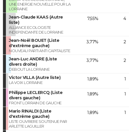
UNE ENERGIE NOUVELLE POUR LA
LORRAINE
Jean-Claude KAAS (Autre
7,55%
4
liste)
ALLIANCE ECOLOGISTE
INDEPENDANTE DE LORRAINE
Jean-Noël BOUET (Liste
3,77%
2
d'extrême gauche)
NOUVEAU PARTI ANTI CAPITALISTE
Jean-Luc ANDRE (Liste
3,77%
2
divers droite)
DEBOUT LA LORRAINE
Victor VILLA (Autre liste)
1,89%
1
LA VOIX LORRAINE
Philippe LECLERCQ (Liste
1,89%
1
divers gauche)
FRONT LORRAIN DE GAUCHE
Mario RINALDI (Liste
1,89%
1
d'extrême gauche)
LISTE OUVRIERE SOUTENUE PAR
ARLETTE LAGUILLER