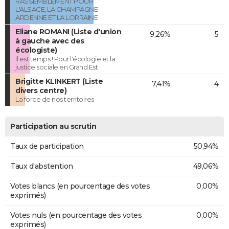
RASSEMBLEMENT POUR
L'ALSACE, LA CHAMPAGNE-
ARDENNE ET LA LORRAINE
Eliane ROMANI (Liste d'union
9,26%
5
à gauche avec des
écologiste)
Il est temps ! Pour l'écologie et la
justice sociale en Grand Est
Brigitte KLINKERT (Liste
7,41%
4
divers centre)
La force de nos territoires
Participation au scrutin
Taux de participation
50,94%
Taux d'abstention
49,06%
Votes blancs (en pourcentage des votes
0,00%
exprimés)
Votes nuls (en pourcentage des votes
0,00%
exprimés)