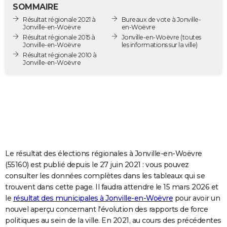
SOMMAIRE
City break
Voyage de noces
Climat
Destinations
Voyage nature
Forum
+
PHOTO
Résultat régionale 2021 à
Bureaux de vote à Jonville-
Jonville-en-Woëvre
en-Woëvre
GUIDES D'ACHAT
Résultat régionale 2015 à
Jonville-en-Woëvre
(toutes
Jonville-en-Woëvre
les informations sur la ville)
BONS PLANS
Résultat régionale 2010 à
Jonville-en-Woëvre
CARTE DE VOEUX
Carte Bonne année
Carte Pâques
Carte de Noël
Carte Saint-Valentin
Carte d'anniversaire
DICTIONNAIRE
Biographies
Expressions
Dictionnaire
Citations
Proverbes
PROGRAMME TV
COPAINS D'AVANT
Le résultat des élections régionales à Jonville-en-Woëvre
Se connecter
Collèges
Universités
Service militaire
S'inscrire
Lycées
Primaires
Entreprises
Avis de recherche
AVIS DE DÉCÈS
(55160) est publié depuis le 27 juin 2021 : vous pouvez
consulter les données complètes dans les tableaux qui se
FORUM
trouvent dans cette page. Il faudra attendre le 15 mars 2026 et
Lifestyle
Sport
Television
Cinema
Bricolage
Culture
Auto
Voyage
le
résultat des municipales à Jonville-en-Woëvre
pour avoir un
nouvel aperçu concernant l'évolution des rapports de force
politiques au sein de la ville. En 2021, au cours des précédentes