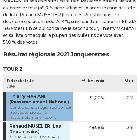
MARIANI et ses confrères de la liste Rassemblement National
au premier tour (48,0 % des suffrages), plaçant le candidat tête
de liste Renaud MUSELIER (Liste des Républicains) en
deuxième position avec 24,8 %, suivi par Jean-Laurent FELIZIA
(66 votes). En ce qui concerne le second tour, Thierry MARIANI
et sa liste ont acquis la plupart des bulletins de vote avec
51,0 % des votes.
Résultat régionale 2021 Jonquerettes
TOUR 2
Tête de liste
% des voix
Voix
Liste
Thierry MARIANI
51,02%
251
(Rassemblement National)
Construisons la région de demain
liste soutenue par le
Rassemblement National
Renaud MUSELIER (Les
48,98%
241
Républicains)
NOTRE REGION D'ABORD