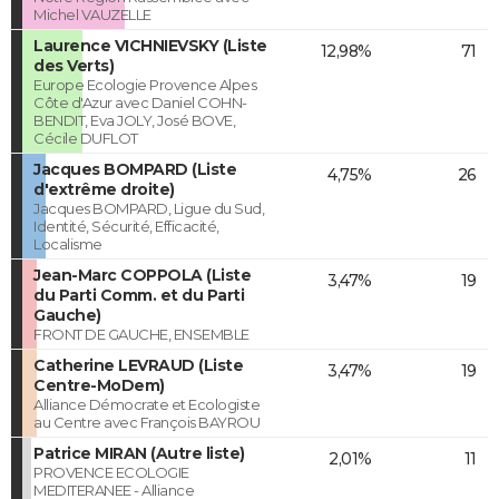
Michel VAUZELLE
Laurence VICHNIEVSKY (Liste
12,98%
71
des Verts)
Europe Ecologie Provence Alpes
Côte d'Azur avec Daniel COHN-
BENDIT, Eva JOLY, José BOVE,
Cécile DUFLOT
Jacques BOMPARD (Liste
4,75%
26
d'extrême droite)
Jacques BOMPARD, Ligue du Sud,
Identité, Sécurité, Efficacité,
Localisme
Jean-Marc COPPOLA (Liste
3,47%
19
du Parti Comm. et du Parti
Gauche)
FRONT DE GAUCHE, ENSEMBLE
Catherine LEVRAUD (Liste
3,47%
19
Centre-MoDem)
Alliance Démocrate et Ecologiste
au Centre avec François BAYROU
Patrice MIRAN (Autre liste)
2,01%
11
PROVENCE ECOLOGIE
MEDITERANEE - Alliance