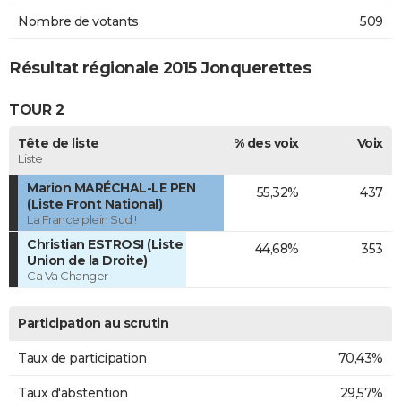
Nombre de votants
509
Résultat régionale 2015 Jonquerettes
TOUR 2
Tête de liste
% des voix
Voix
Liste
Marion MARÉCHAL-LE PEN
55,32%
437
(Liste Front National)
La France plein Sud !
Christian ESTROSI (Liste
44,68%
353
Union de la Droite)
Ca Va Changer
Participation au scrutin
Taux de participation
70,43%
Taux d'abstention
29,57%