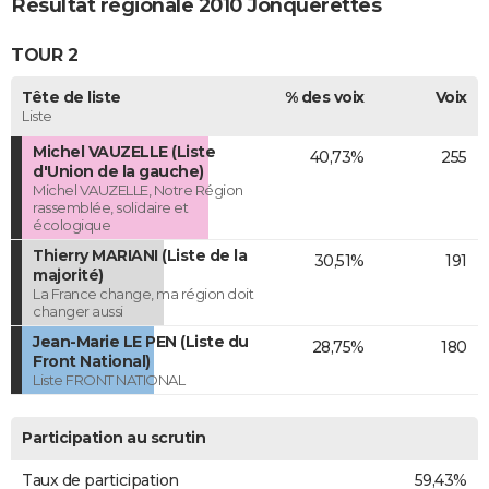
Résultat régionale 2010 Jonquerettes
TOUR 2
Tête de liste
% des voix
Voix
Liste
Michel VAUZELLE (Liste
40,73%
255
d'Union de la gauche)
Michel VAUZELLE, Notre Région
rassemblée, solidaire et
écologique
Thierry MARIANI (Liste de la
30,51%
191
majorité)
La France change, ma région doit
changer aussi
Jean-Marie LE PEN (Liste du
28,75%
180
Front National)
Liste FRONT NATIONAL
Participation au scrutin
Taux de participation
59,43%