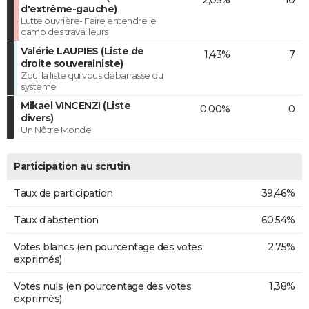
2,05%
10
d'extrême-gauche)
Lutte ouvrière- Faire entendre le
camp des travailleurs
Valérie LAUPIES (Liste de
1,43%
7
droite souverainiste)
Zou! la liste qui vous débarrasse du
système
Mikael VINCENZI (Liste
0,00%
0
divers)
Un Nôtre Monde
Participation au scrutin
Taux de participation
39,46%
Taux d'abstention
60,54%
Votes blancs (en pourcentage des votes
2,75%
exprimés)
Votes nuls (en pourcentage des votes
1,38%
exprimés)