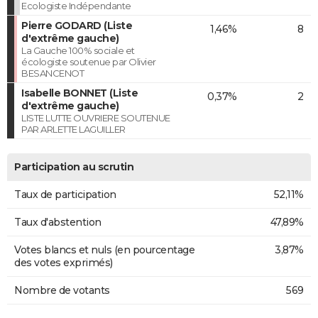
Ecologiste Indépendante
Pierre GODARD (Liste
1,46%
8
d'extrême gauche)
La Gauche 100% sociale et
écologiste soutenue par Olivier
BESANCENOT
Isabelle BONNET (Liste
0,37%
2
d'extrême gauche)
LISTE LUTTE OUVRIERE SOUTENUE
PAR ARLETTE LAGUILLER
Participation au scrutin
Taux de participation
52,11%
Taux d'abstention
47,89%
Votes blancs et nuls (en pourcentage
3,87%
des votes exprimés)
Nombre de votants
569