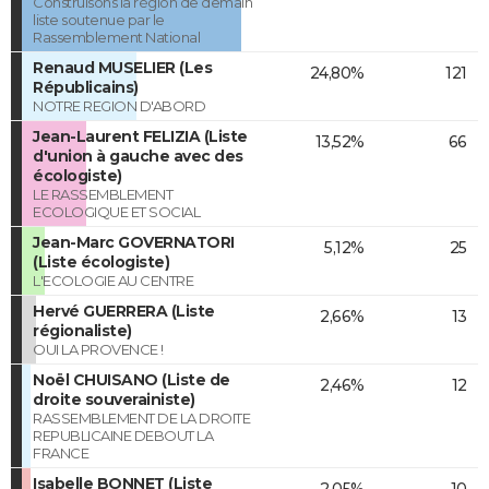
Construisons la région de demain
liste soutenue par le
Rassemblement National
Renaud MUSELIER (Les
24,80%
121
Républicains)
NOTRE REGION D'ABORD
Jean-Laurent FELIZIA (Liste
13,52%
66
d'union à gauche avec des
écologiste)
LE RASSEMBLEMENT
ECOLOGIQUE ET SOCIAL
Jean-Marc GOVERNATORI
5,12%
25
(Liste écologiste)
L'ECOLOGIE AU CENTRE
Hervé GUERRERA (Liste
2,66%
13
régionaliste)
OUI LA PROVENCE !
Noël CHUISANO (Liste de
2,46%
12
droite souverainiste)
RASSEMBLEMENT DE LA DROITE
REPUBLICAINE DEBOUT LA
FRANCE
Isabelle BONNET (Liste