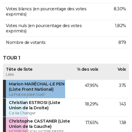
Votes blancs (en pourcentage des votes
8,30%
exprimés)
Votes nuls (en pourcentage des votes
1,82%
exprimés)
Nombre de votants
879
TOUR 1
Tête de liste
% des voix
Voix
Liste
Marion MARÉCHAL-LE PEN
47,95%
375
(Liste Front National)
La France plein Sud !
Christian ESTROSI (Liste
18,29%
143
Union de la Droite)
Ca Va Changer
Christophe CASTANER (Liste
17,65%
138
Union de la Gauche)
NOTRE REGION, NOTRE FIERTE