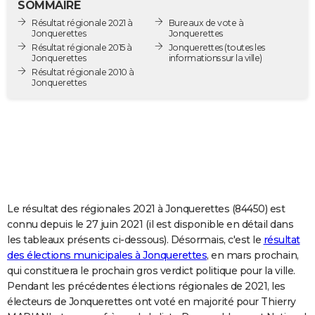
SOMMAIRE
City break
Voyage de noces
Climat
Destinations
Voyage nature
Forum
+
PHOTO
Résultat régionale 2021 à
Bureaux de vote à
Jonquerettes
Jonquerettes
GUIDES D'ACHAT
Résultat régionale 2015 à
Jonquerettes
(toutes les
Jonquerettes
informations sur la ville)
Résultat régionale 2010 à
BONS PLANS
Jonquerettes
CARTE DE VOEUX
Carte Bonne année
Carte Pâques
Carte de Noël
Carte Saint-Valentin
Carte d'anniversaire
DICTIONNAIRE
Biographies
Expressions
Dictionnaire
Citations
Proverbes
PROGRAMME TV
COPAINS D'AVANT
Le résultat des régionales 2021 à Jonquerettes (84450) est
Se connecter
Collèges
Universités
Service militaire
S'inscrire
Lycées
Primaires
Entreprises
Avis de recherche
AVIS DE DÉCÈS
connu depuis le 27 juin 2021 (il est disponible en détail dans
les tableaux présents ci-dessous). Désormais, c'est le
résultat
FORUM
des élections municipales à Jonquerettes
, en mars prochain,
qui constituera le prochain gros verdict politique pour la ville.
Lifestyle
Sport
Television
Cinema
Bricolage
Culture
Auto
Voyage
Pendant les précédentes élections régionales de 2021, les
électeurs de Jonquerettes ont voté en majorité pour Thierry