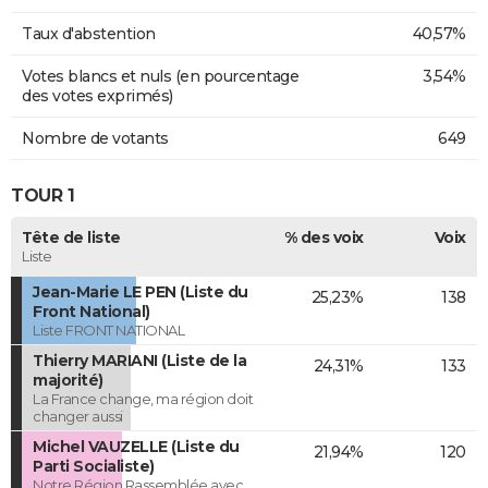
Taux d'abstention
40,57%
Votes blancs et nuls (en pourcentage
3,54%
des votes exprimés)
Nombre de votants
649
TOUR 1
Tête de liste
% des voix
Voix
Liste
Jean-Marie LE PEN (Liste du
25,23%
138
Front National)
Liste FRONT NATIONAL
Thierry MARIANI (Liste de la
24,31%
133
majorité)
La France change, ma région doit
changer aussi
Michel VAUZELLE (Liste du
21,94%
120
Parti Socialiste)
Notre Région Rassemblée avec