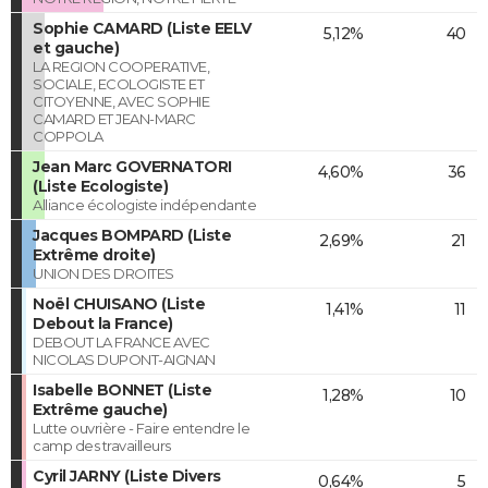
Sophie CAMARD (Liste EELV
5,12%
40
et gauche)
LA REGION COOPERATIVE,
SOCIALE, ECOLOGISTE ET
CITOYENNE, AVEC SOPHIE
CAMARD ET JEAN-MARC
COPPOLA
Jean Marc GOVERNATORI
4,60%
36
(Liste Ecologiste)
Alliance écologiste indépendante
Jacques BOMPARD (Liste
2,69%
21
Extrême droite)
UNION DES DROITES
Noël CHUISANO (Liste
1,41%
11
Debout la France)
DEBOUT LA FRANCE AVEC
NICOLAS DUPONT-AIGNAN
Isabelle BONNET (Liste
1,28%
10
Extrême gauche)
Lutte ouvrière - Faire entendre le
camp des travailleurs
Cyril JARNY (Liste Divers
0,64%
5