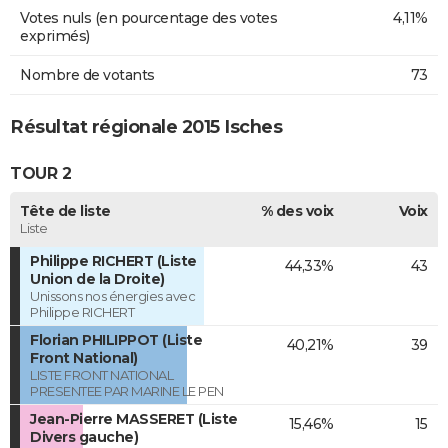
Votes nuls (en pourcentage des votes
4,11%
exprimés)
Nombre de votants
73
Résultat régionale 2015 Isches
TOUR 2
Tête de liste
% des voix
Voix
Liste
Philippe RICHERT (Liste
44,33%
43
Union de la Droite)
Unissons nos énergies avec
Philippe RICHERT
Florian PHILIPPOT (Liste
40,21%
39
Front National)
LISTE FRONT NATIONAL
PRESENTEE PAR MARINE LE PEN
Jean-Pierre MASSERET (Liste
15,46%
15
Divers gauche)