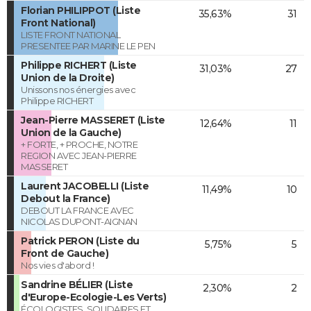
Florian PHILIPPOT (Liste
35,63%
31
Front National)
LISTE FRONT NATIONAL
PRESENTEE PAR MARINE LE PEN
Philippe RICHERT (Liste
31,03%
27
Union de la Droite)
Unissons nos énergies avec
Philippe RICHERT
Jean-Pierre MASSERET (Liste
12,64%
11
Union de la Gauche)
+ FORTE, + PROCHE, NOTRE
REGION AVEC JEAN-PIERRE
MASSERET
Laurent JACOBELLI (Liste
11,49%
10
Debout la France)
DEBOUT LA FRANCE AVEC
NICOLAS DUPONT-AIGNAN
Patrick PERON (Liste du
5,75%
5
Front de Gauche)
Nos vies d'abord !
Sandrine BÉLIER (Liste
2,30%
2
d'Europe-Ecologie-Les Verts)
ÉCOLOGISTES, SOLIDAIRES ET