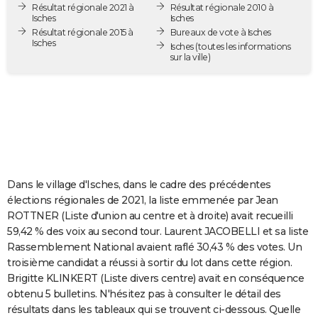
Résultat régionale 2021 à
Résultat régionale 2010 à
City break
Voyage de noces
Climat
Destinations
Voyage nature
Forum
+
PHOTO
Isches
Isches
Résultat régionale 2015 à
Bureaux de vote à Isches
Isches
GUIDES D'ACHAT
Isches
(toutes les informations
sur la ville)
BONS PLANS
CARTE DE VOEUX
Carte Bonne année
Carte Pâques
Carte de Noël
Carte Saint-Valentin
Carte d'anniversaire
DICTIONNAIRE
Biographies
Expressions
Dictionnaire
Citations
Proverbes
PROGRAMME TV
Dans le village d'Isches, dans le cadre des précédentes
COPAINS D'AVANT
élections régionales de 2021, la liste emmenée par Jean
ROTTNER (Liste d'union au centre et à droite) avait recueilli
Se connecter
Collèges
Universités
Service militaire
S'inscrire
Lycées
Primaires
Entreprises
Avis de recherche
AVIS DE DÉCÈS
59,42 % des voix au second tour. Laurent JACOBELLI et sa liste
Rassemblement National avaient raflé 30,43 % des votes. Un
FORUM
troisième candidat a réussi à sortir du lot dans cette région.
Lifestyle
Sport
Television
Cinema
Bricolage
Culture
Auto
Voyage
Brigitte KLINKERT (Liste divers centre) avait en conséquence
obtenu 5 bulletins. N'hésitez pas à consulter le détail des
résultats dans les tableaux qui se trouvent ci-dessous. Quelle