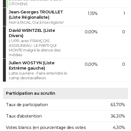
CITOYENS
Jean-Georges TROUILLET
1,15%
1
(Liste Régionaliste)
Non à l'ACAL, Oui à nos régions !
David WENTZEL (Liste
0,00%
0
Divers)
L'UPR, avec FRANÇOIS
ASSELINEAU - LE PARTI QUI
MONTE malgré le silence des
médias
Julien WOSTYN (Liste
0,00%
0
Extrême gauche)
Lutte ouvrière - Faire entendre le
camp des travailleurs
Participation au scrutin
Taux de participation
63,70%
Taux d'abstention
36,30%
Votes blancs (en pourcentage des votes
4,30%