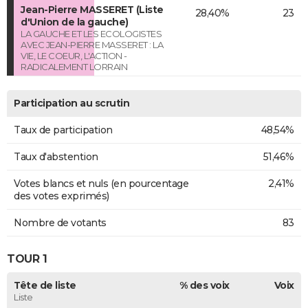
Jean-Pierre MASSERET (Liste
28,40%
23
d'Union de la gauche)
LA GAUCHE ET LES ECOLOGISTES
AVEC JEAN-PIERRE MASSERET : LA
VIE, LE COEUR, L'ACTION -
RADICALEMENT LORRAIN
Participation au scrutin
Taux de participation
48,54%
Taux d'abstention
51,46%
Votes blancs et nuls (en pourcentage
2,41%
des votes exprimés)
Nombre de votants
83
TOUR 1
Tête de liste
% des voix
Voix
Liste