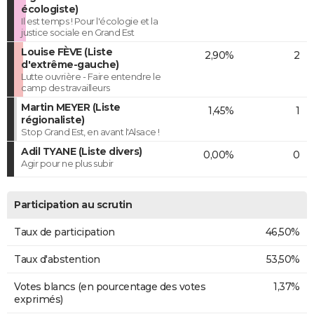
écologiste)
Il est temps ! Pour l'écologie et la
justice sociale en Grand Est
Louise FÈVE (Liste
2,90%
2
d'extrême-gauche)
Lutte ouvrière - Faire entendre le
camp des travailleurs
Martin MEYER (Liste
1,45%
1
régionaliste)
Stop Grand Est, en avant l'Alsace !
Adil TYANE (Liste divers)
0,00%
0
Agir pour ne plus subir
Participation au scrutin
Taux de participation
46,50%
Taux d'abstention
53,50%
Votes blancs (en pourcentage des votes
1,37%
exprimés)