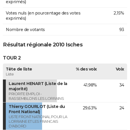
exprimés)
Votes nuls (en pourcentage des votes
2,15%
exprimés)
Nombre de votants
93
Résultat régionale 2010 Isches
TOUR 2
Tête de liste
% des voix
Voix
Liste
Laurent HENART (Liste de la
41,98%
34
majorité)
PRIORITE EMPLOI -
RASSEMBLONS LES LORRAINS
Thierry GOURLOT (Liste du
29,63%
24
Front National)
LISTE FRONT NATIONAL POUR LA
LORRAINE ET LES FRANCAIS
D'ABORD