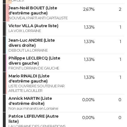
Jean-Noël BOUET (Liste
2,67%
2
d'extrême gauche)
NOUVEAU PARTI ANTI CAPITALISTE
Victor VILLA (Autre liste)
1,33%
1
LA VOIX LORRAINE
Jean-Luc ANDRE (Liste
1,33%
1
divers droite)
DEBOUT LA LORRAINE
Philippe LECLERCQ (Liste
1,33%
1
divers gauche)
FRONT LORRAIN DE GAUCHE
Mario RINALDI (Liste
1,33%
1
d'extrême gauche)
LISTE OUVRIERE SOUTENUE PAR
ARLETTE LAGUILLER
Annick MARTIN (Liste
0,00%
0
d'extrême droite)
Non aux minarets en Lorraine
Patrice LEFEUVRE (Autre
0,00%
0
liste)
LA LORRAINE DES GENERATIONS