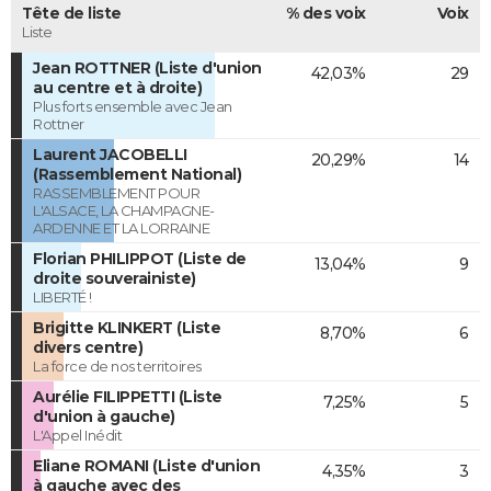
Tête de liste
% des voix
Voix
Liste
Jean ROTTNER (Liste d'union
42,03%
29
au centre et à droite)
Plus forts ensemble avec Jean
Rottner
Laurent JACOBELLI
20,29%
14
(Rassemblement National)
RASSEMBLEMENT POUR
L'ALSACE, LA CHAMPAGNE-
ARDENNE ET LA LORRAINE
Florian PHILIPPOT (Liste de
13,04%
9
droite souverainiste)
LIBERTÉ !
Brigitte KLINKERT (Liste
8,70%
6
divers centre)
La force de nos territoires
Aurélie FILIPPETTI (Liste
7,25%
5
d'union à gauche)
L'Appel Inédit
Eliane ROMANI (Liste d'union
4,35%
3
à gauche avec des