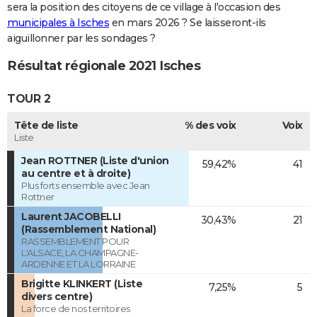
sera la position des citoyens de ce village à l'occasion des
municipales à Isches
en mars 2026 ? Se laisseront-ils
aiguillonner par les sondages ?
Résultat régionale 2021 Isches
TOUR 2
Tête de liste
% des voix
Voix
Liste
Jean ROTTNER (Liste d'union
59,42%
41
au centre et à droite)
Plus forts ensemble avec Jean
Rottner
Laurent JACOBELLI
30,43%
21
(Rassemblement National)
RASSEMBLEMENT POUR
L'ALSACE, LA CHAMPAGNE-
ARDENNE ET LA LORRAINE
Brigitte KLINKERT (Liste
7,25%
5
divers centre)
La force de nos territoires