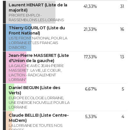
Laurent HENART (Liste de la
41,33%
31
majorité)
PRIORITE EMPLOI -
RASSEMBLONS LES LORRAINS
Thierry GOURLOT (Liste du
21,33%
16
Front National)
LISTE FRONT NATIONAL POUR LA
LORRAINE ET LES FRANCAIS
D'ABORD
Jean-Pierre MASSERET (Liste
17,33%
13
d'Union de la gauche)
LA GAUCHE AVEC JEAN-PIERRE
MASSERET : LA VIE, LE COEUR,
L'ACTION - RADICALEMENT
LORRAIN"
Daniel BEGUIN (Liste des
6,67%
5
Verts)
EUROPE ECOLOGIE LORRAINE,
UNE ENERGIE NOUVELLE POUR LA
LORRAINE
Claude BELLEI (Liste Centre-
5,33%
4
MoDem)
LA LORRAINE DE TOUTES NOS
FORCES