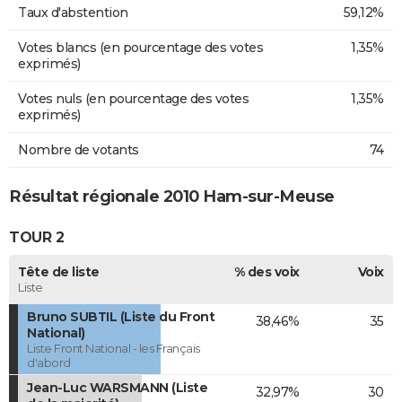
Taux d'abstention
59,12%
Votes blancs (en pourcentage des votes
1,35%
exprimés)
Votes nuls (en pourcentage des votes
1,35%
exprimés)
Nombre de votants
74
Résultat régionale 2010 Ham-sur-Meuse
TOUR 2
Tête de liste
% des voix
Voix
Liste
Bruno SUBTIL (Liste du Front
38,46%
35
National)
Liste Front National - les Français
d'abord
Jean-Luc WARSMANN (Liste
32,97%
30