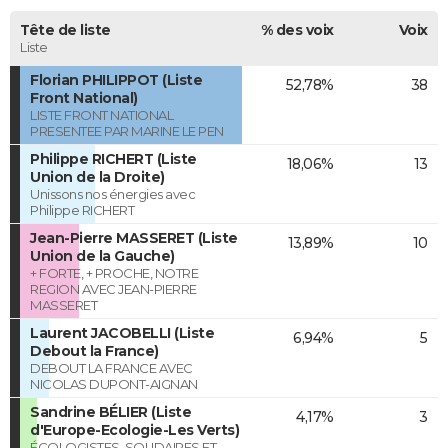
Tête de liste
% des voix
Voix
Liste
Florian PHILIPPOT (Liste
52,78%
38
Front National)
LISTE FRONT NATIONAL
PRESENTEE PAR MARINE LE PEN
Philippe RICHERT (Liste
18,06%
13
Union de la Droite)
Unissons nos énergies avec
Philippe RICHERT
Jean-Pierre MASSERET (Liste
13,89%
10
Union de la Gauche)
+ FORTE, + PROCHE, NOTRE
REGION AVEC JEAN-PIERRE
MASSERET
Laurent JACOBELLI (Liste
6,94%
5
Debout la France)
DEBOUT LA FRANCE AVEC
NICOLAS DUPONT-AIGNAN
Sandrine BÉLIER (Liste
4,17%
3
d'Europe-Ecologie-Les Verts)
ÉCOLOGISTES, SOLIDAIRES ET