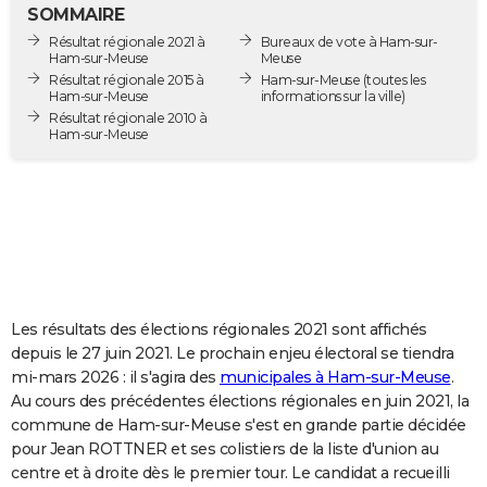
SOMMAIRE
City break
Voyage de noces
Climat
Destinations
Voyage nature
Forum
+
PHOTO
Résultat régionale 2021 à
Bureaux de vote à Ham-sur-
Ham-sur-Meuse
Meuse
GUIDES D'ACHAT
Résultat régionale 2015 à
Ham-sur-Meuse
(toutes les
Ham-sur-Meuse
informations sur la ville)
BONS PLANS
Résultat régionale 2010 à
Ham-sur-Meuse
CARTE DE VOEUX
Carte Bonne année
Carte Pâques
Carte de Noël
Carte Saint-Valentin
Carte d'anniversaire
DICTIONNAIRE
Biographies
Expressions
Dictionnaire
Citations
Proverbes
PROGRAMME TV
COPAINS D'AVANT
Les résultats des élections régionales 2021 sont affichés
Se connecter
Collèges
Universités
Service militaire
S'inscrire
Lycées
Primaires
Entreprises
Avis de recherche
AVIS DE DÉCÈS
depuis le 27 juin 2021. Le prochain enjeu électoral se tiendra
mi-mars 2026 : il s'agira des
municipales à Ham-sur-Meuse
.
FORUM
Au cours des précédentes élections régionales en juin 2021, la
Lifestyle
Sport
Television
Cinema
Bricolage
Culture
Auto
Voyage
commune de Ham-sur-Meuse s'est en grande partie décidée
pour Jean ROTTNER et ses colistiers de la liste d'union au
centre et à droite dès le premier tour. Le candidat a recueilli