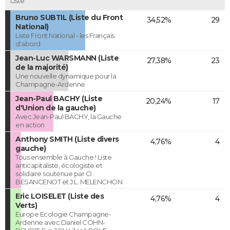
Liste
Bruno SUBTIL (Liste du Front
34,52%
29
National)
Liste Front National - les Français
d'abord
Jean-Luc WARSMANN (Liste
27,38%
23
de la majorité)
Une nouvelle dynamique pour la
Champagne-Ardenne
Jean-Paul BACHY (Liste
20,24%
17
d'Union de la gauche)
Avec Jean-Paul BACHY, la Gauche
en action
Anthony SMITH (Liste divers
4,76%
4
gauche)
Tous ensemble à Gauche ! Liste
anticapitaliste, écologiste et
solidaire soutenue par O.
BESANCENOT et J.L. MELENCHON
Eric LOISELET (Liste des
4,76%
4
Verts)
Europe Ecologie Champagne-
Ardenne avec Daniel COHN-