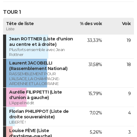
TOUR 1
Tête de liste
% des voix
Voix
Liste
Jean ROTTNER (Liste d'union
33,33%
19
au centre et à droite)
Plus forts ensemble avec Jean
Rottner
Laurent JACOBELLI
31,58%
18
(Rassemblement National)
RASSEMBLEMENT POUR
L'ALSACE, LA CHAMPAGNE-
ARDENNE ET LA LORRAINE
Aurélie FILIPPETTI (Liste
15,79%
9
d'union à gauche)
L'Appel Inédit
Florian PHILIPPOT (Liste de
7,02%
4
droite souverainiste)
LIBERTÉ !
Louise FÈVE (Liste
5,26%
3
d'extrême-gauche)