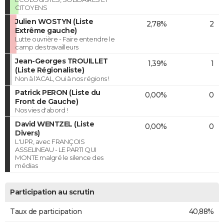
CITOYENS
Julien WOSTYN (Liste
2,78%
2
Extrême gauche)
Lutte ouvrière - Faire entendre le
camp des travailleurs
Jean-Georges TROUILLET
1,39%
1
(Liste Régionaliste)
Non à l'ACAL, Oui à nos régions !
Patrick PERON (Liste du
0,00%
0
Front de Gauche)
Nos vies d'abord !
David WENTZEL (Liste
0,00%
0
Divers)
L'UPR, avec FRANÇOIS
ASSELINEAU - LE PARTI QUI
MONTE malgré le silence des
médias
Participation au scrutin
Taux de participation
40,88%