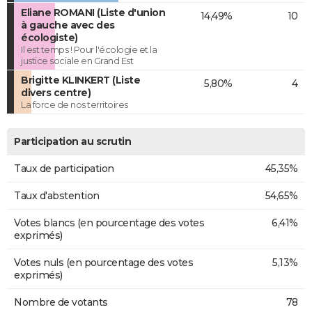
Eliane ROMANI (Liste d'union
14,49%
10
à gauche avec des
écologiste)
Il est temps ! Pour l'écologie et la
justice sociale en Grand Est
Brigitte KLINKERT (Liste
5,80%
4
divers centre)
La force de nos territoires
Participation au scrutin
Taux de participation
45,35%
Taux d'abstention
54,65%
Votes blancs (en pourcentage des votes
6,41%
exprimés)
Votes nuls (en pourcentage des votes
5,13%
exprimés)
Nombre de votants
78