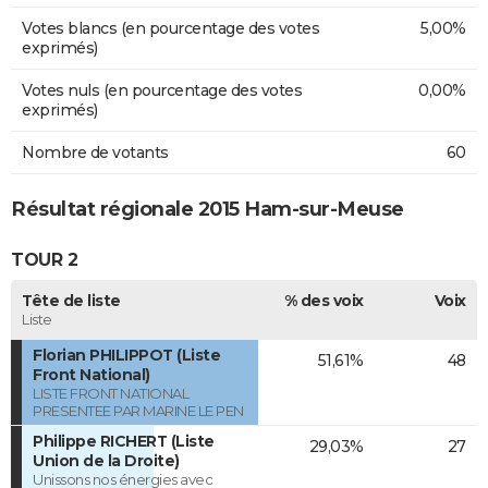
Votes blancs (en pourcentage des votes
5,00%
exprimés)
Votes nuls (en pourcentage des votes
0,00%
exprimés)
Nombre de votants
60
Résultat régionale 2015 Ham-sur-Meuse
TOUR 2
Tête de liste
% des voix
Voix
Liste
Florian PHILIPPOT (Liste
51,61%
48
Front National)
LISTE FRONT NATIONAL
PRESENTEE PAR MARINE LE PEN
Philippe RICHERT (Liste
29,03%
27
Union de la Droite)
Unissons nos énergies avec