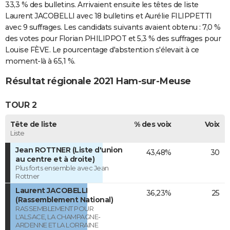
33,3 % des bulletins. Arrivaient ensuite les têtes de liste
Laurent JACOBELLI avec 18 bulletins et Aurélie FILIPPETTI
avec 9 suffrages. Les candidats suivants avaient obtenu : 7,0 %
des votes pour Florian PHILIPPOT et 5,3 % des suffrages pour
Louise FÈVE. Le pourcentage d'abstention s'élevait à ce
moment-là à 65,1 %.
Résultat régionale 2021 Ham-sur-Meuse
TOUR 2
Tête de liste
% des voix
Voix
Liste
Jean ROTTNER (Liste d'union
43,48%
30
au centre et à droite)
Plus forts ensemble avec Jean
Rottner
Laurent JACOBELLI
36,23%
25
(Rassemblement National)
RASSEMBLEMENT POUR
L'ALSACE, LA CHAMPAGNE-
ARDENNE ET LA LORRAINE