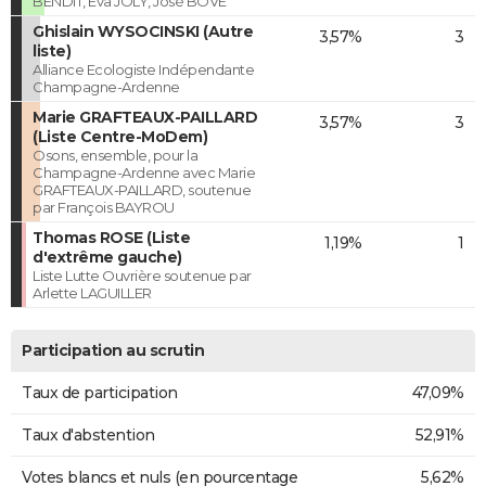
BENDIT, Eva JOLY, José BOVE
Ghislain WYSOCINSKI (Autre
3,57%
3
liste)
Alliance Ecologiste Indépendante
Champagne-Ardenne
Marie GRAFTEAUX-PAILLARD
3,57%
3
(Liste Centre-MoDem)
Osons, ensemble, pour la
Champagne-Ardenne avec Marie
GRAFTEAUX-PAILLARD, soutenue
par François BAYROU
Thomas ROSE (Liste
1,19%
1
d'extrême gauche)
Liste Lutte Ouvrière soutenue par
Arlette LAGUILLER
Participation au scrutin
Taux de participation
47,09%
Taux d'abstention
52,91%
Votes blancs et nuls (en pourcentage
5,62%