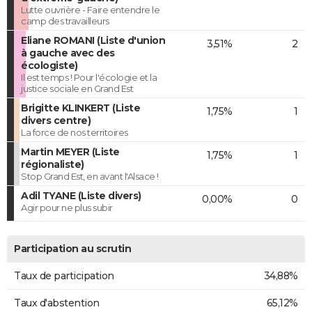
Lutte ouvrière - Faire entendre le
camp des travailleurs
Eliane ROMANI (Liste d'union
3,51%
2
à gauche avec des
écologiste)
Il est temps ! Pour l'écologie et la
justice sociale en Grand Est
Brigitte KLINKERT (Liste
1,75%
1
divers centre)
La force de nos territoires
Martin MEYER (Liste
1,75%
1
régionaliste)
Stop Grand Est, en avant l'Alsace !
Adil TYANE (Liste divers)
0,00%
0
Agir pour ne plus subir
Participation au scrutin
Taux de participation
34,88%
Taux d'abstention
65,12%