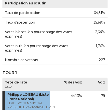
Participation au scrutin
Taux de participation
64,31%
Taux d'abstention
35,69%
Votes blancs (en pourcentage des votes
2,64%
exprimés)
Votes nuls (en pourcentage des votes
1,76%
exprimés)
Nombre de votants
227
TOUR 1
Tête de liste
% des voix
Voix
Liste
Philippe LOISEAU (Liste
44,13%
79
Front National)
LISTE FRONT NATIONAL
PRESENTEE PAR MARINE LE PEN