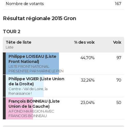
Nombre de votants
167
Résultat régionale 2015 Gron
TOUR 2
Tête de liste
% des voix
Voix
Liste
Philippe LOISEAU (Liste
44,70%
97
Front National)
LISTE FRONT NATIONAL
PRESENTEE PAR MARINE LE PEN
Philippe VIGIER (Liste Union
32,26%
70
de la Droite)
Centre - Val de Loire, la
Renaissance !
François BONNEAU (Liste
23,04%
50
Union de la Gauche)
A FOND MA REGION AVEC
FRANCOIS BONNEAU