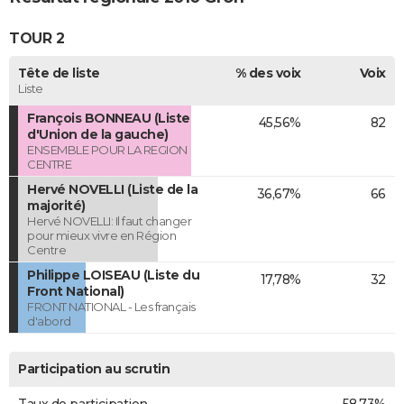
TOUR 2
Tête de liste
% des voix
Voix
Liste
François BONNEAU (Liste
45,56%
82
d'Union de la gauche)
ENSEMBLE POUR LA REGION
CENTRE
Hervé NOVELLI (Liste de la
36,67%
66
majorité)
Hervé NOVELLI: Il faut changer
pour mieux vivre en Région
Centre
Philippe LOISEAU (Liste du
17,78%
32
Front National)
FRONT NATIONAL - Les français
d'abord
Participation au scrutin
Taux de participation
58,73%