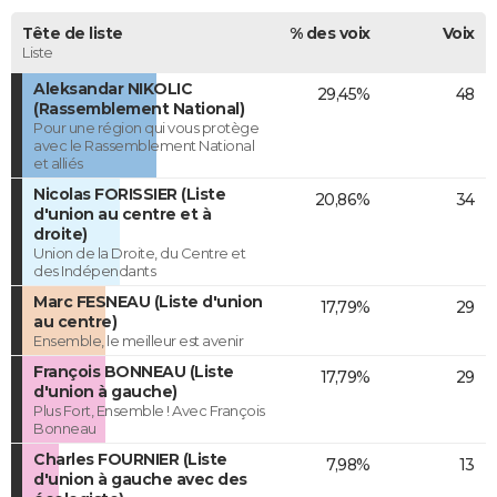
Tête de liste
% des voix
Voix
Liste
Aleksandar NIKOLIC
29,45%
48
(Rassemblement National)
Pour une région qui vous protège
avec le Rassemblement National
et alliés
Nicolas FORISSIER (Liste
20,86%
34
d'union au centre et à
droite)
Union de la Droite, du Centre et
des Indépendants
Marc FESNEAU (Liste d'union
17,79%
29
au centre)
Ensemble, le meilleur est avenir
François BONNEAU (Liste
17,79%
29
d'union à gauche)
Plus Fort, Ensemble ! Avec François
Bonneau
Charles FOURNIER (Liste
7,98%
13
d'union à gauche avec des