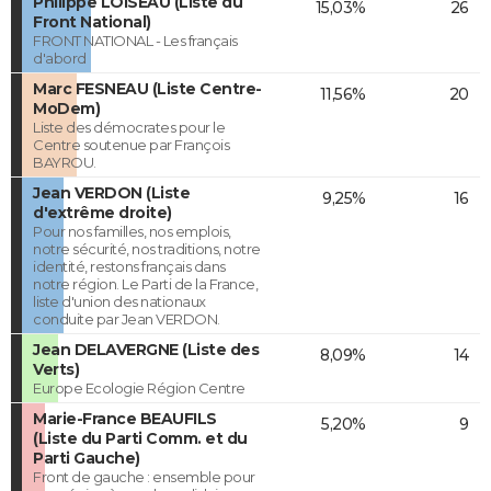
Philippe LOISEAU (Liste du
15,03%
26
Front National)
FRONT NATIONAL - Les français
d'abord
Marc FESNEAU (Liste Centre-
11,56%
20
MoDem)
Liste des démocrates pour le
Centre soutenue par François
BAYROU.
Jean VERDON (Liste
9,25%
16
d'extrême droite)
Pour nos familles, nos emplois,
notre sécurité, nos traditions, notre
identité, restons français dans
notre région. Le Parti de la France,
liste d'union des nationaux
conduite par Jean VERDON.
Jean DELAVERGNE (Liste des
8,09%
14
Verts)
Europe Ecologie Région Centre
Marie-France BEAUFILS
5,20%
9
(Liste du Parti Comm. et du
Parti Gauche)
Front de gauche : ensemble pour