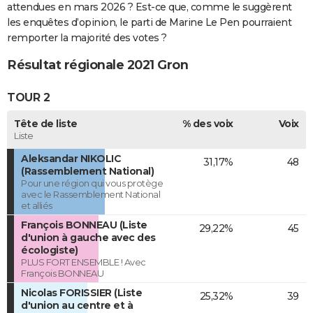
attendues en mars 2026 ? Est-ce que, comme le suggèrent
les enquêtes d’opinion, le parti de Marine Le Pen pourraient
remporter la majorité des votes ?
Résultat régionale 2021 Gron
TOUR 2
Tête de liste
% des voix
Voix
Liste
Aleksandar NIKOLIC
31,17%
48
(Rassemblement National)
Pour une région qui vous protège
avec le Rassemblement National
et alliés
François BONNEAU (Liste
29,22%
45
d'union à gauche avec des
écologiste)
PLUS FORT ENSEMBLE ! Avec
François BONNEAU
Nicolas FORISSIER (Liste
25,32%
39
d'union au centre et à