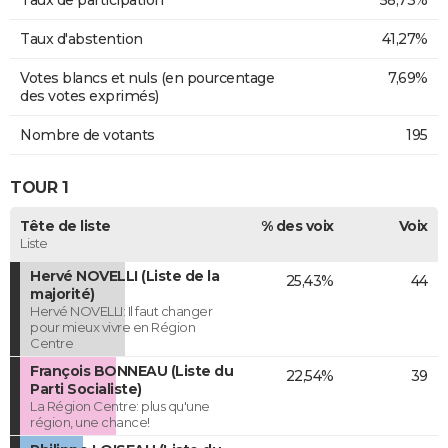
Taux d'abstention
41,27%
Votes blancs et nuls (en pourcentage
7,69%
des votes exprimés)
Nombre de votants
195
TOUR 1
Tête de liste
% des voix
Voix
Liste
Hervé NOVELLI (Liste de la
25,43%
44
majorité)
Hervé NOVELLI: Il faut changer
pour mieux vivre en Région
Centre
François BONNEAU (Liste du
22,54%
39
Parti Socialiste)
La Région Centre: plus qu'une
région, une chance!