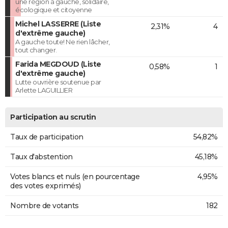
une région à gauche, solidaire,
écologique et citoyenne
Michel LASSERRE (Liste
2,31%
4
d'extrême gauche)
A gauche toute! Ne rien lâcher,
tout changer.
Farida MEGDOUD (Liste
0,58%
1
d'extrême gauche)
Lutte ouvrière soutenue par
Arlette LAGUILLIER
Participation au scrutin
Taux de participation
54,82%
Taux d'abstention
45,18%
Votes blancs et nuls (en pourcentage
4,95%
des votes exprimés)
Nombre de votants
182