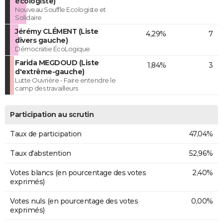
écologiste)
Nouveau Souffle Ecologiste et
Solidaire
Jérémy CLÉMENT (Liste
4,29%
7
divers gauche)
Démocratie ÉcoLogique
Farida MEGDOUD (Liste
1,84%
3
d'extrême-gauche)
Lutte Ouvrière - Faire entendre le
camp des travailleurs
Participation au scrutin
Taux de participation
47,04%
Taux d'abstention
52,96%
Votes blancs (en pourcentage des votes
2,40%
exprimés)
Votes nuls (en pourcentage des votes
0,00%
exprimés)