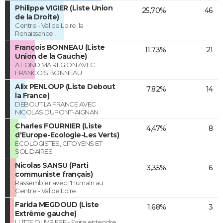
Philippe VIGIER (Liste Union
25,70%
46
de la Droite)
Centre - Val de Loire, la
Renaissance !
François BONNEAU (Liste
11,73%
21
Union de la Gauche)
A FOND MA REGION AVEC
FRANCOIS BONNEAU
Alix PENLOUP (Liste Debout
7,82%
14
la France)
DEBOUT LA FRANCE AVEC
NICOLAS DUPONT-AIGNAN
Charles FOURNIER (Liste
4,47%
8
d'Europe-Ecologie-Les Verts)
ECOLOGISTES, CITOYENS ET
SOLIDAIRES
Nicolas SANSU (Parti
3,35%
6
communiste français)
Rassembler avec l'Humain au
Centre - Val de Loire
Farida MEGDOUD (Liste
1,68%
3
Extrême gauche)
LUTTE OUVRIERE - Faire entendre