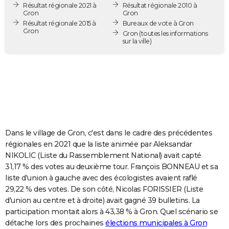
Résultat régionale 2021 à
Résultat régionale 2010 à
City break
Voyage de noces
Climat
Destinations
Voyage nature
Forum
+
PHOTO
Gron
Gron
Résultat régionale 2015 à
Bureaux de vote à Gron
Gron
GUIDES D'ACHAT
Gron
(toutes les informations
sur la ville)
BONS PLANS
CARTE DE VOEUX
Carte Bonne année
Carte Pâques
Carte de Noël
Carte Saint-Valentin
Carte d'anniversaire
DICTIONNAIRE
Biographies
Expressions
Dictionnaire
Citations
Proverbes
PROGRAMME TV
Dans le village de Gron, c'est dans le cadre des précédentes
COPAINS D'AVANT
régionales en 2021 que la liste animée par Aleksandar
NIKOLIC (Liste du Rassemblement National) avait capté
Se connecter
Collèges
Universités
Service militaire
S'inscrire
Lycées
Primaires
Entreprises
Avis de recherche
AVIS DE DÉCÈS
31,17 % des votes au deuxième tour. François BONNEAU et sa
liste d'union à gauche avec des écologistes avaient raflé
FORUM
29,22 % des votes. De son côté, Nicolas FORISSIER (Liste
Lifestyle
Sport
Television
Cinema
Bricolage
Culture
Auto
Voyage
d'union au centre et à droite) avait gagné 39 bulletins. La
participation montait alors à 43,38 % à Gron. Quel scénario se
détache lors des prochaines
élections municipales à Gron