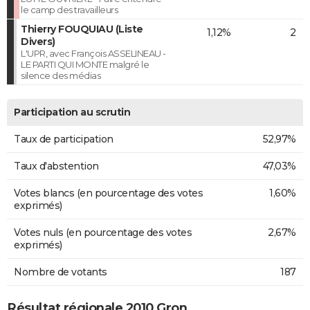
le camp des travailleurs
Thierry FOUQUIAU (Liste
1,12%
2
Divers)
L'UPR, avec François ASSELINEAU -
LE PARTI QUI MONTE malgré le
silence des médias
Participation au scrutin
Taux de participation
52,97%
Taux d'abstention
47,03%
Votes blancs (en pourcentage des votes
1,60%
exprimés)
Votes nuls (en pourcentage des votes
2,67%
exprimés)
Nombre de votants
187
Résultat régionale 2010 Gron