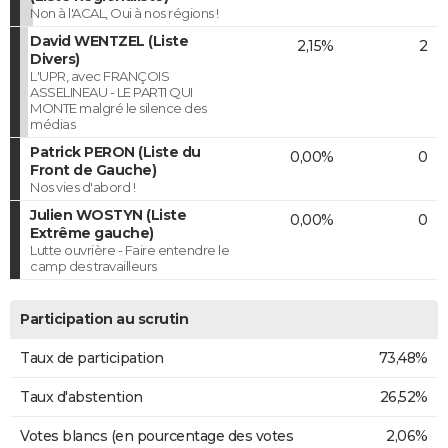
Non à l'ACAL, Oui à nos régions !
David WENTZEL (Liste
2,15%
2
Divers)
L'UPR, avec FRANÇOIS
ASSELINEAU - LE PARTI QUI
MONTE malgré le silence des
médias
Patrick PERON (Liste du
0,00%
0
Front de Gauche)
Nos vies d'abord !
Julien WOSTYN (Liste
0,00%
0
Extrême gauche)
Lutte ouvrière - Faire entendre le
camp des travailleurs
Participation au scrutin
Taux de participation
73,48%
Taux d'abstention
26,52%
Votes blancs (en pourcentage des votes
2,06%