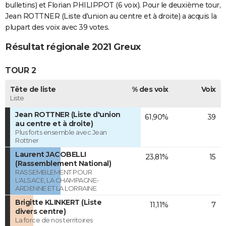
bulletins) et Florian PHILIPPOT (6 voix). Pour le deuxième tour,
Jean ROTTNER (Liste d'union au centre et à droite) a acquis la
plupart des voix avec 39 votes.
Résultat régionale 2021 Greux
TOUR 2
Tête de liste
% des voix
Voix
Liste
Jean ROTTNER (Liste d'union
61,90%
39
au centre et à droite)
Plus forts ensemble avec Jean
Rottner
Laurent JACOBELLI
23,81%
15
(Rassemblement National)
RASSEMBLEMENT POUR
L'ALSACE, LA CHAMPAGNE-
ARDENNE ET LA LORRAINE
Brigitte KLINKERT (Liste
11,11%
7
divers centre)
La force de nos territoires