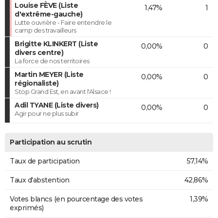
Louise FÈVE (Liste
1,47%
1
d'extrême-gauche)
Lutte ouvrière - Faire entendre le
camp des travailleurs
Brigitte KLINKERT (Liste
0,00%
0
divers centre)
La force de nos territoires
Martin MEYER (Liste
0,00%
0
régionaliste)
Stop Grand Est, en avant l'Alsace !
Adil TYANE (Liste divers)
0,00%
0
Agir pour ne plus subir
Participation au scrutin
Taux de participation
57,14%
Taux d'abstention
42,86%
Votes blancs (en pourcentage des votes
1,39%
exprimés)