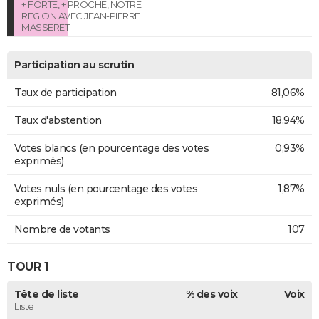
+ FORTE, + PROCHE, NOTRE
REGION AVEC JEAN-PIERRE
MASSERET
Participation au scrutin
Taux de participation
81,06%
Taux d'abstention
18,94%
Votes blancs (en pourcentage des votes
0,93%
exprimés)
Votes nuls (en pourcentage des votes
1,87%
exprimés)
Nombre de votants
107
TOUR 1
Tête de liste
% des voix
Voix
Liste