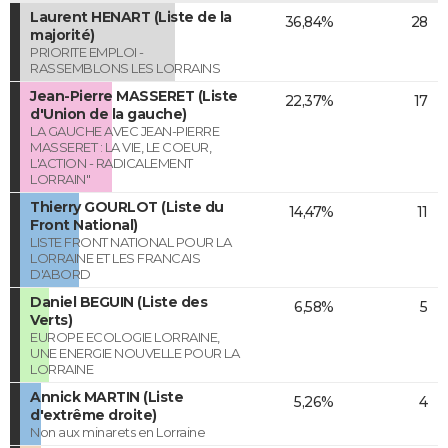
Laurent HENART (Liste de la
36,84%
28
majorité)
PRIORITE EMPLOI -
RASSEMBLONS LES LORRAINS
Jean-Pierre MASSERET (Liste
22,37%
17
d'Union de la gauche)
LA GAUCHE AVEC JEAN-PIERRE
MASSERET : LA VIE, LE COEUR,
L'ACTION - RADICALEMENT
LORRAIN"
Thierry GOURLOT (Liste du
14,47%
11
Front National)
LISTE FRONT NATIONAL POUR LA
LORRAINE ET LES FRANCAIS
D'ABORD
Daniel BEGUIN (Liste des
6,58%
5
Verts)
EUROPE ECOLOGIE LORRAINE,
UNE ENERGIE NOUVELLE POUR LA
LORRAINE
Annick MARTIN (Liste
5,26%
4
d'extrême droite)
Non aux minarets en Lorraine