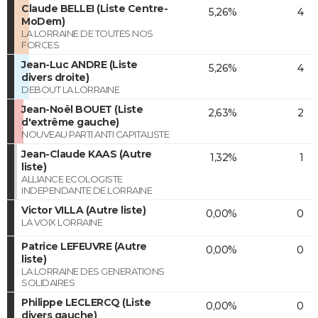
Claude BELLEI (Liste Centre-
5,26%
4
MoDem)
LA LORRAINE DE TOUTES NOS
FORCES
Jean-Luc ANDRE (Liste
5,26%
4
divers droite)
DEBOUT LA LORRAINE
Jean-Noël BOUET (Liste
2,63%
2
d'extrême gauche)
NOUVEAU PARTI ANTI CAPITALISTE
Jean-Claude KAAS (Autre
1,32%
1
liste)
ALLIANCE ECOLOGISTE
INDEPENDANTE DE LORRAINE
Victor VILLA (Autre liste)
0,00%
0
LA VOIX LORRAINE
Patrice LEFEUVRE (Autre
0,00%
0
liste)
LA LORRAINE DES GENERATIONS
SOLIDAIRES
Philippe LECLERCQ (Liste
0,00%
0
divers gauche)