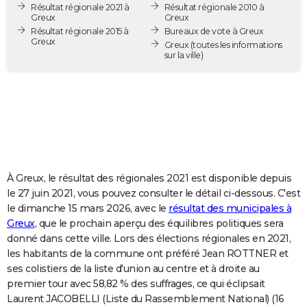
Résultat régionale 2021 à
Résultat régionale 2010 à
City break
Voyage de noces
Climat
Destinations
Voyage nature
Forum
+
PHOTO
Greux
Greux
Résultat régionale 2015 à
Bureaux de vote à Greux
Greux
GUIDES D'ACHAT
Greux
(toutes les informations
sur la ville)
BONS PLANS
CARTE DE VOEUX
Carte Bonne année
Carte Pâques
Carte de Noël
Carte Saint-Valentin
Carte d'anniversaire
DICTIONNAIRE
Biographies
Expressions
Dictionnaire
Citations
Proverbes
PROGRAMME TV
À Greux, le résultat des régionales 2021 est disponible depuis
COPAINS D'AVANT
le 27 juin 2021, vous pouvez consulter le détail ci-dessous. C'est
le dimanche 15 mars 2026, avec le
résultat des municipales à
Se connecter
Collèges
Universités
Service militaire
S'inscrire
Lycées
Primaires
Entreprises
Avis de recherche
AVIS DE DÉCÈS
Greux
, que le prochain aperçu des équilibres politiques sera
donné dans cette ville. Lors des élections régionales en 2021,
FORUM
les habitants de la commune ont préféré Jean ROTTNER et
Lifestyle
Sport
Television
Cinema
Bricolage
Culture
Auto
Voyage
ses colistiers de la liste d'union au centre et à droite au
premier tour avec 58,82 % des suffrages, ce qui éclipsait
Laurent JACOBELLI (Liste du Rassemblement National) (16