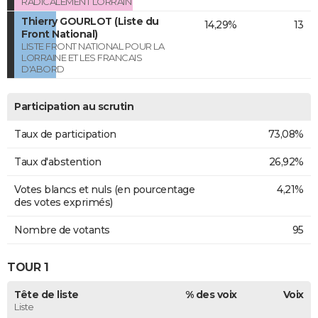
RADICALEMENT LORRAIN
Thierry GOURLOT (Liste du
14,29%
13
Front National)
LISTE FRONT NATIONAL POUR LA
LORRAINE ET LES FRANCAIS
D'ABORD
Participation au scrutin
Taux de participation
73,08%
Taux d'abstention
26,92%
Votes blancs et nuls (en pourcentage
4,21%
des votes exprimés)
Nombre de votants
95
TOUR 1
Tête de liste
% des voix
Voix
Liste