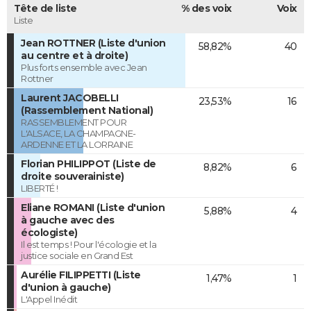
Tête de liste
% des voix
Voix
Liste
Jean ROTTNER (Liste d'union
58,82%
40
au centre et à droite)
Plus forts ensemble avec Jean
Rottner
Laurent JACOBELLI
23,53%
16
(Rassemblement National)
RASSEMBLEMENT POUR
L'ALSACE, LA CHAMPAGNE-
ARDENNE ET LA LORRAINE
Florian PHILIPPOT (Liste de
8,82%
6
droite souverainiste)
LIBERTÉ !
Eliane ROMANI (Liste d'union
5,88%
4
à gauche avec des
écologiste)
Il est temps ! Pour l'écologie et la
justice sociale en Grand Est
Aurélie FILIPPETTI (Liste
1,47%
1
d'union à gauche)
L'Appel Inédit