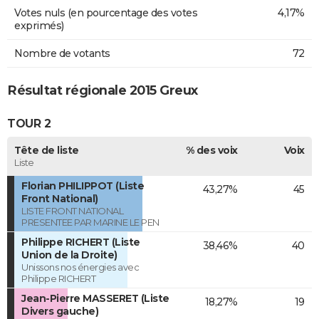
Votes nuls (en pourcentage des votes
4,17%
exprimés)
Nombre de votants
72
Résultat régionale 2015 Greux
TOUR 2
Tête de liste
% des voix
Voix
Liste
Florian PHILIPPOT (Liste
43,27%
45
Front National)
LISTE FRONT NATIONAL
PRESENTEE PAR MARINE LE PEN
Philippe RICHERT (Liste
38,46%
40
Union de la Droite)
Unissons nos énergies avec
Philippe RICHERT
Jean-Pierre MASSERET (Liste
18,27%
19
Divers gauche)