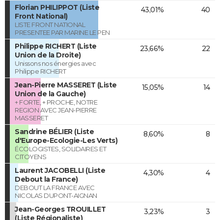
Florian PHILIPPOT (Liste
43,01%
40
Front National)
LISTE FRONT NATIONAL
PRESENTEE PAR MARINE LE PEN
Philippe RICHERT (Liste
23,66%
22
Union de la Droite)
Unissons nos énergies avec
Philippe RICHERT
Jean-Pierre MASSERET (Liste
15,05%
14
Union de la Gauche)
+ FORTE, + PROCHE, NOTRE
REGION AVEC JEAN-PIERRE
MASSERET
Sandrine BÉLIER (Liste
8,60%
8
d'Europe-Ecologie-Les Verts)
ÉCOLOGISTES, SOLIDAIRES ET
CITOYENS
Laurent JACOBELLI (Liste
4,30%
4
Debout la France)
DEBOUT LA FRANCE AVEC
NICOLAS DUPONT-AIGNAN
Jean-Georges TROUILLET
3,23%
3
(Liste Régionaliste)