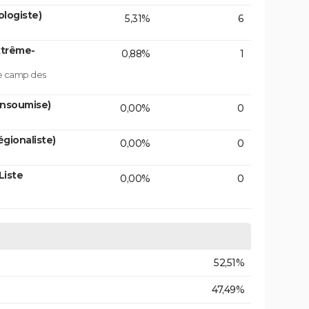
logiste)
5,31%
6
xtrême-
0,88%
1
le camp des
insoumise)
0,00%
0
gionaliste)
0,00%
0
Liste
0,00%
0
52,51%
47,49%