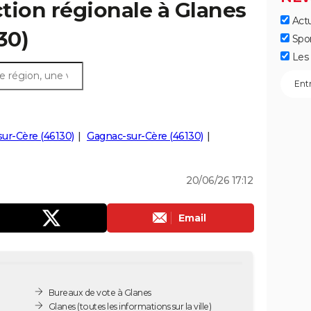
ction régionale à Glanes
Actu
130)
Spo
Les 
sur-Cère (46130)
Gagnac-sur-Cère (46130)
20/06/26 17:12
Email
Bureaux de vote à Glanes
Glanes
(toutes les informations sur la ville)