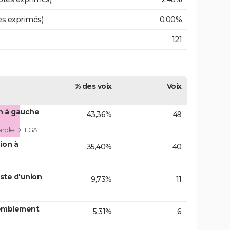
es exprimés)
0,00%
121
% des voix
Voix
on à gauche
43,36%
49
arole DELGA
ion à
35,40%
40
ste d'union
9,73%
11
emblement
5,31%
6