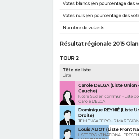
Votes blancs (en pourcentage des v
Votes nuls (en pourcentage des vot
Nombre de votants
Résultat régionale 2015 Gla
TOUR 2
Tête de liste
Liste
Carole DELGA (Liste Union 
Gauche)
Notre Sud en commun - Liste co
Carole DELGA
Dominique REYNIÉ (Liste Un
Droite)
JE M'ENGAGE POUR MA REGION
Louis ALIOT (Liste Front Na
LISTE FRONT NATIONAL PRESEN