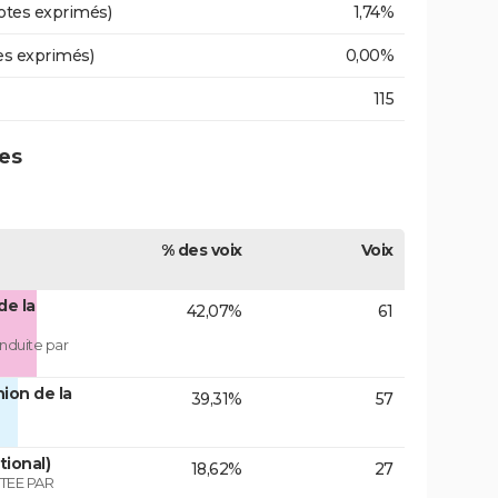
otes exprimés)
1,74%
es exprimés)
0,00%
115
nes
% des voix
Voix
de la
42,07%
61
nduite par
ion de la
39,31%
57
tional)
18,62%
27
TEE PAR