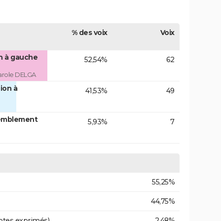
% des voix
Voix
on à gauche
52,54%
62
arole DELGA
ion à
41,53%
49
emblement
5,93%
7
55,25%
44,75%
otes exprimés)
2,48%