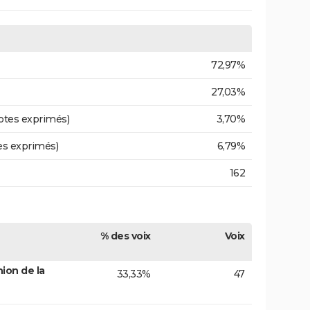
72,97%
27,03%
otes exprimés)
3,70%
es exprimés)
6,79%
162
% des voix
Voix
ion de la
33,33%
47