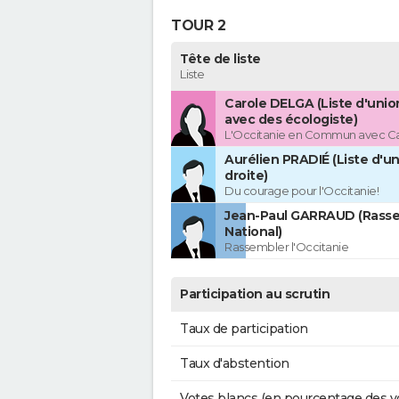
TOUR 2
Tête de liste
Liste
Carole DELGA (Liste d'uni
avec des écologiste)
L'Occitanie en Commun avec C
Aurélien PRADIÉ (Liste d'un
droite)
Du courage pour l'Occitanie!
Jean-Paul GARRAUD (Rass
National)
Rassembler l'Occitanie
Participation au scrutin
Taux de participation
Taux d'abstention
Votes blancs (en pourcentage des v