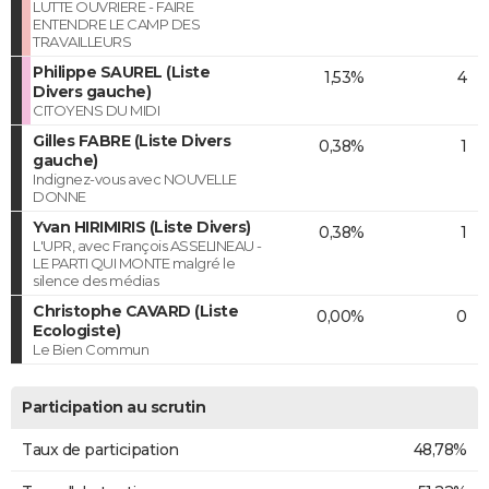
LUTTE OUVRIERE - FAIRE
ENTENDRE LE CAMP DES
TRAVAILLEURS
Philippe SAUREL (Liste
1,53%
4
Divers gauche)
CITOYENS DU MIDI
Gilles FABRE (Liste Divers
0,38%
1
gauche)
Indignez-vous avec NOUVELLE
DONNE
Yvan HIRIMIRIS (Liste Divers)
0,38%
1
L'UPR, avec François ASSELINEAU -
LE PARTI QUI MONTE malgré le
silence des médias
Christophe CAVARD (Liste
0,00%
0
Ecologiste)
Le Bien Commun
Participation au scrutin
Taux de participation
48,78%