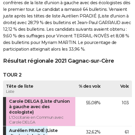
confrères de la liste d'union à gauche avec des écologistes dès
le premier tour. Le candidat a ramassé 64 bulletins. Venaient
juste après les têtes de liste Aurélien PRADIÉ (Liste d'union à
droite) avec 28,79 % des bulletins et Jean-Paul GARRAUD avec
12,12 % des bulletins. Les candidats suivants avaient obtenu :
9,60 % des suffrages pour Vincent TERRAIL-NOVÈS et 8,08 %
des bulletins pour Myriam MARTIN. Le pourcentage de
participation atteignait alors les 33,96 %.
Résultat régionale 2021 Gagnac-sur-Cère
TOUR 2
Tête de liste
% des voix
Voix
Liste
Carole DELGA (Liste d'union
55,08%
103
à gauche avec des
écologiste)
L'Occitanie en Commun avec
Carole DELGA
Aurélien PRADIÉ (Liste
32,62%
61