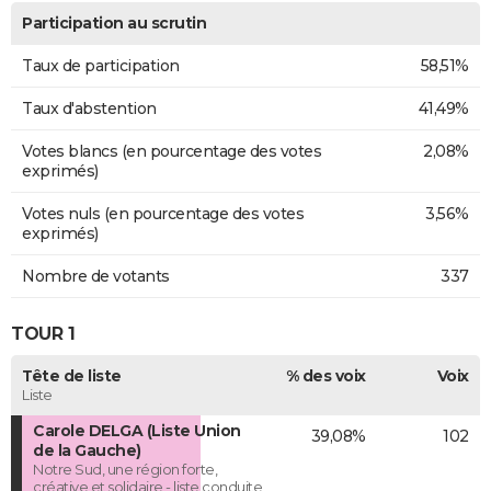
Participation au scrutin
Taux de participation
58,51%
Taux d'abstention
41,49%
Votes blancs (en pourcentage des votes
2,08%
exprimés)
Votes nuls (en pourcentage des votes
3,56%
exprimés)
Nombre de votants
337
TOUR 1
Tête de liste
% des voix
Voix
Liste
Carole DELGA (Liste Union
39,08%
102
de la Gauche)
Notre Sud, une région forte,
créative et solidaire - liste conduite