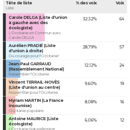
Tête de liste
% des voix
Voix
Liste
Carole DELGA (Liste d'union
32,32%
64
à gauche avec des
écologiste)
L'Occitanie en Commun avec
Carole DELGA
Aurélien PRADIÉ (Liste
28,79%
57
d'union à droite)
Du courage pour l'Occitanie!
Jean-Paul GARRAUD
12,12%
24
(Rassemblement National)
Rassembler l'Occitanie
Vincent TERRAIL-NOVÈS
9,60%
19
(Liste d'union au centre)
Nouvel Élan pour l'Occitanie
Myriam MARTIN (La France
8,08%
16
insoumise)
Occitanie populaire
Antoine MAURICE (Liste
6,06%
12
écologiste)
L'Occitanie Naturellement