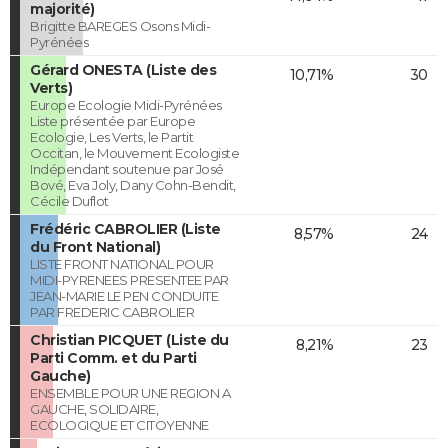
majorité)
Brigitte BAREGES Osons Midi-
Pyrénées
Gérard ONESTA (Liste des
10,71%
30
Verts)
Europe Ecologie Midi-Pyrénées
Liste présentée par Europe
Ecologie, Les Verts, le Partit
Occitan, le Mouvement Ecologiste
Indépendant soutenue par José
Bové, Eva Joly, Dany Cohn-Bendit,
Cécile Duflot
Frédéric CABROLIER (Liste
8,57%
24
du Front National)
LISTE FRONT NATIONAL POUR
MIDI-PYRENEES PRESENTEE PAR
JEAN-MARIE LE PEN CONDUITE
PAR FREDERIC CABROLIER
Christian PICQUET (Liste du
8,21%
23
Parti Comm. et du Parti
Gauche)
ENSEMBLE POUR UNE REGION A
GAUCHE, SOLIDAIRE,
ECOLOGIQUE ET CITOYENNE