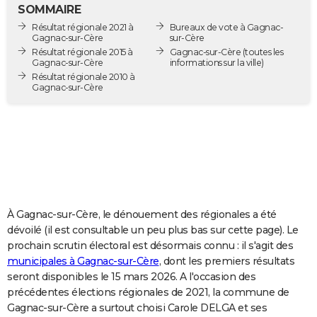
SOMMAIRE
City break
Voyage de noces
Climat
Destinations
Voyage nature
Forum
+
PHOTO
Résultat régionale 2021 à
Bureaux de vote à Gagnac-
Gagnac-sur-Cère
sur-Cère
GUIDES D'ACHAT
Résultat régionale 2015 à
Gagnac-sur-Cère
(toutes les
Gagnac-sur-Cère
informations sur la ville)
BONS PLANS
Résultat régionale 2010 à
Gagnac-sur-Cère
CARTE DE VOEUX
Carte Bonne année
Carte Pâques
Carte de Noël
Carte Saint-Valentin
Carte d'anniversaire
DICTIONNAIRE
Biographies
Expressions
Dictionnaire
Citations
Proverbes
PROGRAMME TV
COPAINS D'AVANT
À Gagnac-sur-Cère, le dénouement des régionales a été
Se connecter
Collèges
Universités
Service militaire
S'inscrire
Lycées
Primaires
Entreprises
Avis de recherche
AVIS DE DÉCÈS
dévoilé (il est consultable un peu plus bas sur cette page). Le
prochain scrutin électoral est désormais connu : il s'agit des
FORUM
municipales à Gagnac-sur-Cère
, dont les premiers résultats
Lifestyle
Sport
Television
Cinema
Bricolage
Culture
Auto
Voyage
seront disponibles le 15 mars 2026. A l'occasion des
précédentes élections régionales de 2021, la commune de
Gagnac-sur-Cère a surtout choisi Carole DELGA et ses