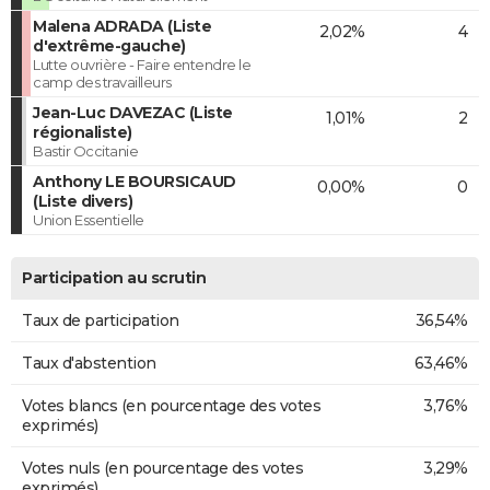
Malena ADRADA (Liste
2,02%
4
d'extrême-gauche)
Lutte ouvrière - Faire entendre le
camp des travailleurs
Jean-Luc DAVEZAC (Liste
1,01%
2
régionaliste)
Bastir Occitanie
Anthony LE BOURSICAUD
0,00%
0
(Liste divers)
Union Essentielle
Participation au scrutin
Taux de participation
36,54%
Taux d'abstention
63,46%
Votes blancs (en pourcentage des votes
3,76%
exprimés)
Votes nuls (en pourcentage des votes
3,29%
exprimés)