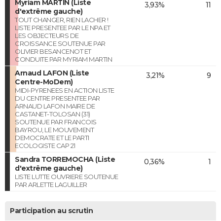
Myriam MARTIN (Liste
3,93%
11
d'extrême gauche)
TOUT CHANGER, RIEN LACHER !
LISTE PRESENTEE PAR LE NPA ET
LES OBJECTEURS DE
CROISSANCE SOUTENUE PAR
OLIVIER BESANCENOT ET
CONDUITE PAR MYRIAM MARTIN
Arnaud LAFON (Liste
3,21%
9
Centre-MoDem)
MIDI-PYRENEES EN ACTION LISTE
DU CENTRE PRESENTEE PAR
ARNAUD LAFON MAIRE DE
CASTANET-TOLOSAN (31)
SOUTENUE PAR FRANCOIS
BAYROU, LE MOUVEMENT
DEMOCRATE ET LE PARTI
ECOLOGISTE CAP 21
Sandra TORREMOCHA (Liste
0,36%
1
d'extrême gauche)
LISTE LUTTE OUVRIERE SOUTENUE
PAR ARLETTE LAGUILLER
Participation au scrutin