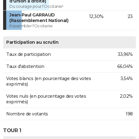
d'union à droite)
Du courage pour l'Occitanie!
Jean-Paul GARRAUD
12,30%
23
(Rassemblement National)
Rassembler l'Occitanie
Participation au scrutin
Taux de participation
33,96%
Taux d'abstention
66,04%
Votes blancs (en pourcentage des votes
3,54%
exprimés)
Votes nuls (en pourcentage des votes
2,02%
exprimés)
Nombre de votants
198
TOUR 1