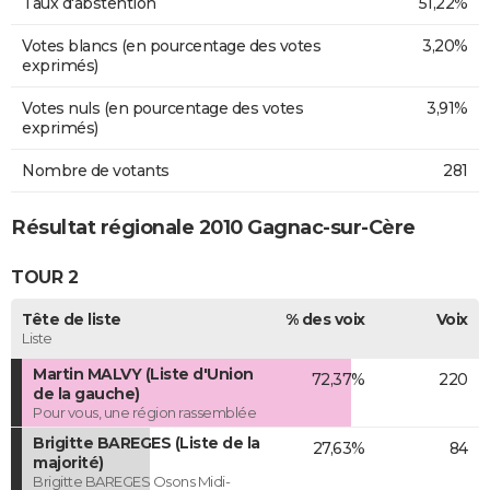
Taux d'abstention
51,22%
Votes blancs (en pourcentage des votes
3,20%
exprimés)
Votes nuls (en pourcentage des votes
3,91%
exprimés)
Nombre de votants
281
Résultat régionale 2010 Gagnac-sur-Cère
TOUR 2
Tête de liste
% des voix
Voix
Liste
Martin MALVY (Liste d'Union
72,37%
220
de la gauche)
Pour vous, une région rassemblée
Brigitte BAREGES (Liste de la
27,63%
84
majorité)
Brigitte BAREGES Osons Midi-