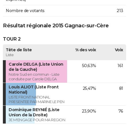
Nombre de votants
213
Résultat régionale 2015 Gagnac-sur-Cère
TOUR 2
Tête de liste
% des voix
Voix
Liste
Carole DELGA (Liste Union
50,63%
161
de la Gauche)
Notre Sud en commun - Liste
conduite par Carole DELGA
Louis ALIOT (Liste Front
25,47%
81
National)
LISTE FRONT NATIONAL
PRESENTEE PAR MARINE LE PEN
Dominique REYNIÉ (Liste
23,90%
76
Union de la Droite)
JE M'ENGAGE POUR MA REGION