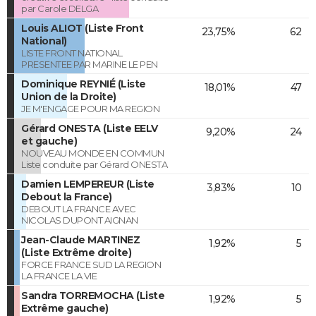
par Carole DELGA
Louis ALIOT (Liste Front
23,75%
62
National)
LISTE FRONT NATIONAL
PRESENTEE PAR MARINE LE PEN
Dominique REYNIÉ (Liste
18,01%
47
Union de la Droite)
JE M'ENGAGE POUR MA REGION
Gérard ONESTA (Liste EELV
9,20%
24
et gauche)
NOUVEAU MONDE EN COMMUN
Liste conduite par Gérard ONESTA
Damien LEMPEREUR (Liste
3,83%
10
Debout la France)
DEBOUT LA FRANCE AVEC
NICOLAS DUPONT AIGNAN
Jean-Claude MARTINEZ
1,92%
5
(Liste Extrême droite)
FORCE FRANCE SUD LA REGION
LA FRANCE LA VIE
Sandra TORREMOCHA (Liste
1,92%
5
Extrême gauche)