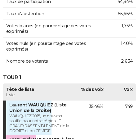
Taux de participation
44,34%
Taux d'abstention
55,66%
Votes blancs (en pourcentage des votes
1,75%
exprimés)
Votes nuls (en pourcentage des votes
1,40%
exprimés)
Nombre de votants
2 634
TOUR 1
Tête de liste
% des voix
Voix
Liste
Laurent WAUQUIEZ (Liste
35,46%
749
Union de la Droite)
WAUQUIEZ 2015, un nouveau
souffle pour notre région LE
GRAND RASSEMBLEMENT de la
DROITE et du CENTRE