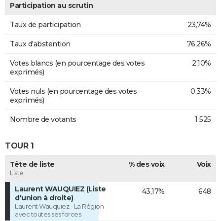
Participation au scrutin
Taux de participation
23,74%
Taux d'abstention
76,26%
Votes blancs (en pourcentage des votes
2,10%
exprimés)
Votes nuls (en pourcentage des votes
0,33%
exprimés)
Nombre de votants
1 525
TOUR 1
Tête de liste
% des voix
Voix
Liste
Laurent WAUQUIEZ (Liste
43,17%
648
d'union à droite)
Laurent Wauquiez - La Région
avec toutes ses forces