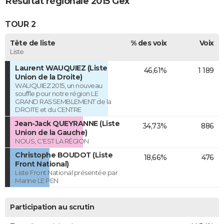
Résultat régionale 2015 Gex
TOUR 2
Tête de liste
% des voix
Voix
Liste
Laurent WAUQUIEZ (Liste
46,61%
1 189
Union de la Droite)
WAUQUIEZ 2015, un nouveau
souffle pour notre région LE
GRAND RASSEMBLEMENT de la
DROITE et du CENTRE
Jean-Jack QUEYRANNE (Liste
34,73%
886
Union de la Gauche)
NOUS, C'EST LA RÉGION
Christophe BOUDOT (Liste
18,66%
476
Front National)
Liste Front National présentée par
Marine LE PEN
Participation au scrutin