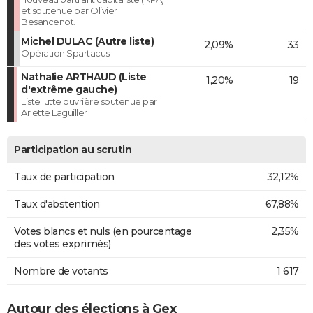
et soutenue par Olivier
Besancenot.
Michel DULAC (Autre liste)
2,09%
33
Opération Spartacus
Nathalie ARTHAUD (Liste
1,20%
19
d'extrême gauche)
Liste lutte ouvrière soutenue par
Arlette Laguiller
Participation au scrutin
Taux de participation
32,12%
Taux d'abstention
67,88%
Votes blancs et nuls (en pourcentage
2,35%
des votes exprimés)
Nombre de votants
1 617
Autour des élections à Gex