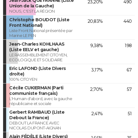
Jean-Jack QUEYRANNE (Liste
23,20%
490
Union de la Gauche)
NOUS, C'EST LA RÉGION
Christophe BOUDOT (Liste
20,83%
440
Front National)
Liste Front National présentée par
Marine LE PEN
Jean-Charles KOHLHAAS
9,38%
198
(Liste EELV et gauche)
LE RASSEMBLEMENT CITOYEN,
ECOLOGIQUE ET SOLIDAIRE
Eric LAFOND (Liste Divers
3,17%
67
droite)
100% CITOYEN
Cécile CUKIERMAN (Parti
2,70%
57
communiste français)
L'Humain d'abord, avec la gauche
républicaine et sociale
Gerbert RAMBAUD (Liste
2,41%
51
Debout la France)
DEBOUT LA FRANCE AVEC
NICOLAS DUPONT-AIGNAN
Alain FÉDÈLE (Liste Divers)
1,66%
35