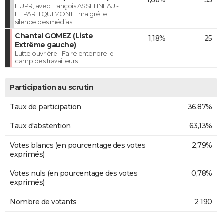
L'UPR, avec François ASSELINEAU -
LE PARTI QUI MONTE malgré le
silence des médias
Chantal GOMEZ (Liste
1,18%
25
Extrême gauche)
Lutte ouvrière - Faire entendre le
camp des travailleurs
Participation au scrutin
Taux de participation
36,87%
Taux d'abstention
63,13%
Votes blancs (en pourcentage des votes
2,79%
exprimés)
Votes nuls (en pourcentage des votes
0,78%
exprimés)
Nombre de votants
2 190