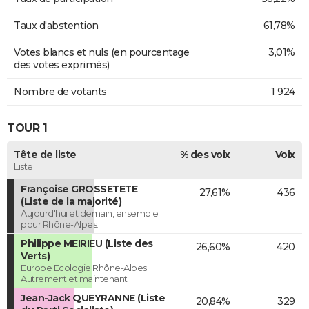
Taux d'abstention
61,78%
Votes blancs et nuls (en pourcentage
3,01%
des votes exprimés)
Nombre de votants
1 924
TOUR 1
Tête de liste
% des voix
Voix
Liste
Françoise GROSSETETE
27,61%
436
(Liste de la majorité)
Aujourd'hui et demain, ensemble
pour Rhône-Alpes.
Philippe MEIRIEU (Liste des
26,60%
420
Verts)
Europe Ecologie Rhône-Alpes
Autrement et maintenant
Jean-Jack QUEYRANNE (Liste
20,84%
329