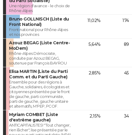
du Parti Socialiste)
Une région d'avance - le choix de
Rhône-Alpes
Bruno GOLLNISCH (Liste du
11,02%
174
Front National)
Front national pour Rhône-Alpes
et nos provinces
Azouz BEGAG (Liste Centre-
5,64%
89
MoDem)
Rhône-Alpes Démocrate,
conduite par Azouz BEGAG,
soutenue par François BAYROU
Elisa MARTIN (Liste du Parti
2,85%
45
Comm. et du Parti Gauche)
Ensemble pour des régions à
Gauche, solidaires, écologistes et
citoyennes présentée par le front
de gauche, parti communiste,
parti de gauche, gauche unitaire
et alternatifs, M'PEP, PCOF.
Myriam COMBET (Liste
2,15%
34
d'extrême gauche)
ANTICAPITALISTES! "Tout changer,
rien lâcher", lise présentée par le
nouveau parti anticapitaliste (NPA)