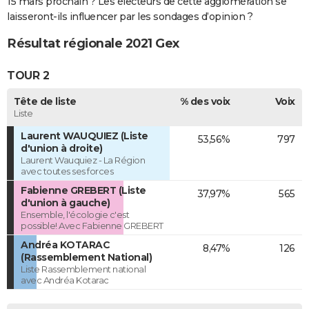
15 mars prochain ? Les électeurs de cette agglomération se
laisseront-ils influencer par les sondages d’opinion ?
Résultat régionale 2021 Gex
TOUR 2
Tête de liste
% des voix
Voix
Liste
Laurent WAUQUIEZ (Liste
53,56%
797
d'union à droite)
Laurent Wauquiez - La Région
avec toutes ses forces
Fabienne GREBERT (Liste
37,97%
565
d'union à gauche)
Ensemble, l'écologie c'est
possible! Avec Fabienne GREBERT
Andréa KOTARAC
8,47%
126
(Rassemblement National)
Liste Rassemblement national
avec Andréa Kotarac