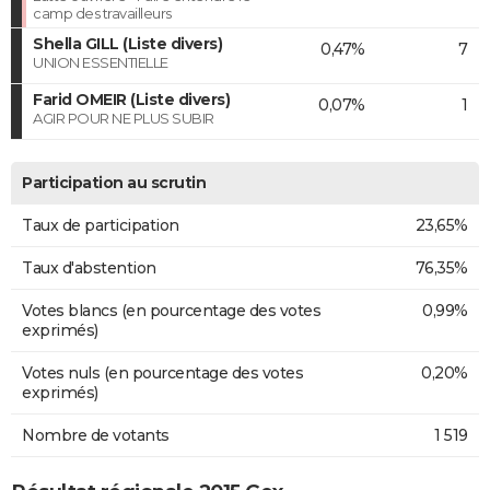
camp des travailleurs
Shella GILL (Liste divers)
0,47%
7
UNION ESSENTIELLE
Farid OMEIR (Liste divers)
0,07%
1
AGIR POUR NE PLUS SUBIR
Participation au scrutin
Taux de participation
23,65%
Taux d'abstention
76,35%
Votes blancs (en pourcentage des votes
0,99%
exprimés)
Votes nuls (en pourcentage des votes
0,20%
exprimés)
Nombre de votants
1 519