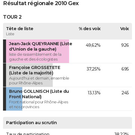
Résultat régionale 2010 Gex
TOUR 2
Tête de liste
% des voix
Voix
Liste
Jean-Jack QUEYRANNE (Liste
49,62%
926
d'Union de la gauche)
liste de rassemblement de la
gauche et des écologistes
Françoise GROSSETETE
37,25%
695
(Liste de la majorité)
Aujourd'hui et demain, ensemble
pour Rhône-Alpes.
Bruno GOLLNISCH (Liste du
13,13%
245
Front National)
Front national pour Rhône-Alpes
et nos provinces
Participation au scrutin
Taux de participation
38,22%