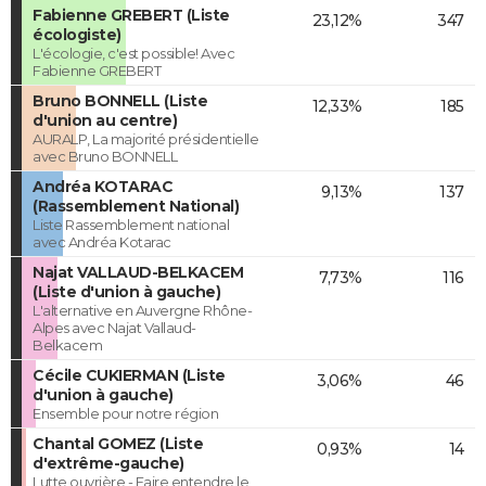
Fabienne GREBERT (Liste
23,12%
347
écologiste)
L'écologie, c'est possible! Avec
Fabienne GREBERT
Bruno BONNELL (Liste
12,33%
185
d'union au centre)
AURALP, La majorité présidentielle
avec Bruno BONNELL
Andréa KOTARAC
9,13%
137
(Rassemblement National)
Liste Rassemblement national
avec Andréa Kotarac
Najat VALLAUD-BELKACEM
7,73%
116
(Liste d'union à gauche)
L'alternative en Auvergne Rhône-
Alpes avec Najat Vallaud-
Belkacem
Cécile CUKIERMAN (Liste
3,06%
46
d'union à gauche)
Ensemble pour notre région
Chantal GOMEZ (Liste
0,93%
14
d'extrême-gauche)
Lutte ouvrière - Faire entendre le