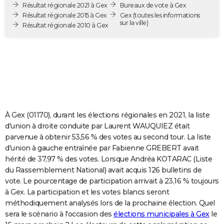
Résultat régionale 2021 à Gex
Bureaux de vote à Gex
City break
Voyage de noces
Climat
Destinations
Voyage nature
Forum
+
PHOTO
Résultat régionale 2015 à Gex
Gex
(toutes les informations
sur la ville)
Résultat régionale 2010 à Gex
GUIDES D'ACHAT
BONS PLANS
CARTE DE VOEUX
Carte Bonne année
Carte Pâques
Carte de Noël
Carte Saint-Valentin
Carte d'anniversaire
DICTIONNAIRE
Biographies
Expressions
Dictionnaire
Citations
Proverbes
PROGRAMME TV
À Gex (01170), durant les élections régionales en 2021, la liste
d'union à droite conduite par Laurent WAUQUIEZ était
COPAINS D'AVANT
parvenue à obtenir 53,56 % des votes au second tour. La liste
d'union à gauche entraînée par Fabienne GREBERT avait
Se connecter
Collèges
Universités
Service militaire
S'inscrire
Lycées
Primaires
Entreprises
Avis de recherche
AVIS DE DÉCÈS
hérité de 37,97 % des votes. Lorsque Andréa KOTARAC (Liste
du Rassemblement National) avait acquis 126 bulletins de
FORUM
vote. Le pourcentage de participation arrivait à 23,16 % toujours
à Gex. La participation et les votes blancs seront
Lifestyle
Sport
Television
Cinema
Bricolage
Culture
Auto
Voyage
méthodiquement analysés lors de la prochaine élection. Quel
sera le scénario à l'occasion des
élections municipales à Gex
le