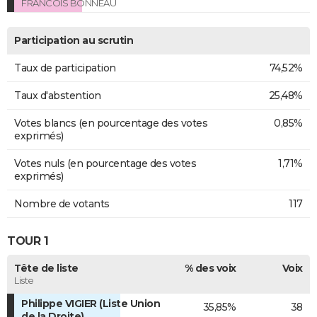
FRANCOIS BONNEAU
Participation au scrutin
Taux de participation
74,52%
Taux d'abstention
25,48%
Votes blancs (en pourcentage des votes
0,85%
exprimés)
Votes nuls (en pourcentage des votes
1,71%
exprimés)
Nombre de votants
117
TOUR 1
Tête de liste
% des voix
Voix
Liste
Philippe VIGIER (Liste Union
35,85%
38
de la Droite)