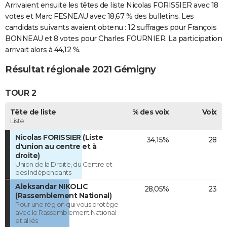
Arrivaient ensuite les têtes de liste Nicolas FORISSIER avec 18
votes et Marc FESNEAU avec 18,67 % des bulletins. Les
candidats suivants avaient obtenu : 12 suffrages pour François
BONNEAU et 8 votes pour Charles FOURNIER. La participation
arrivait alors à 44,12 %.
Résultat régionale 2021 Gémigny
TOUR 2
Tête de liste
% des voix
Voix
Liste
Nicolas FORISSIER (Liste
34,15%
28
d'union au centre et à
droite)
Union de la Droite, du Centre et
des Indépendants
Aleksandar NIKOLIC
28,05%
23
(Rassemblement National)
Pour une région qui vous protège
avec le Rassemblement National
et alliés