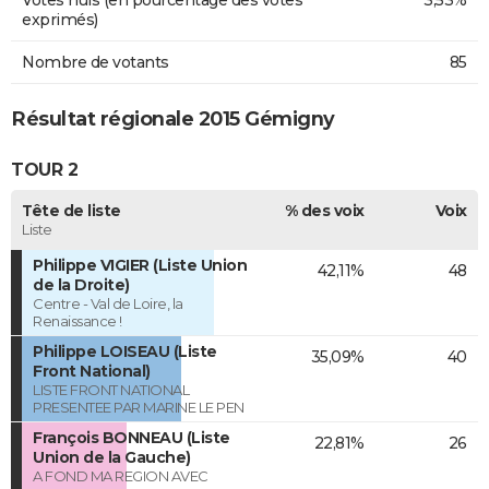
Votes nuls (en pourcentage des votes
3,53%
exprimés)
Nombre de votants
85
Résultat régionale 2015 Gémigny
TOUR 2
Tête de liste
% des voix
Voix
Liste
Philippe VIGIER (Liste Union
42,11%
48
de la Droite)
Centre - Val de Loire, la
Renaissance !
Philippe LOISEAU (Liste
35,09%
40
Front National)
LISTE FRONT NATIONAL
PRESENTEE PAR MARINE LE PEN
François BONNEAU (Liste
22,81%
26
Union de la Gauche)
A FOND MA REGION AVEC