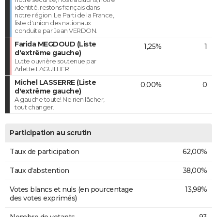
identité, restons français dans
notre région. Le Parti de la France,
liste d'union des nationaux
conduite par Jean VERDON.
Farida MEGDOUD (Liste
1,25%
1
d'extrême gauche)
Lutte ouvrière soutenue par
Arlette LAGUILLIER
Michel LASSERRE (Liste
0,00%
0
d'extrême gauche)
A gauche toute! Ne rien lâcher,
tout changer.
Participation au scrutin
Taux de participation
62,00%
Taux d'abstention
38,00%
Votes blancs et nuls (en pourcentage
13,98%
des votes exprimés)
Nombre de votants
93