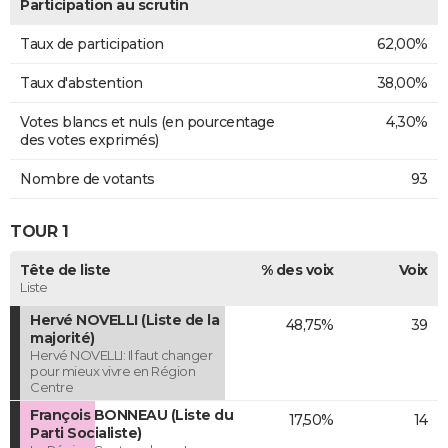
Participation au scrutin
Taux de participation
62,00%
Taux d'abstention
38,00%
Votes blancs et nuls (en pourcentage
4,30%
des votes exprimés)
Nombre de votants
93
TOUR 1
Tête de liste
% des voix
Voix
Liste
Hervé NOVELLI (Liste de la
48,75%
39
majorité)
Hervé NOVELLI: Il faut changer
pour mieux vivre en Région
Centre
François BONNEAU (Liste du
17,50%
14
Parti Socialiste)