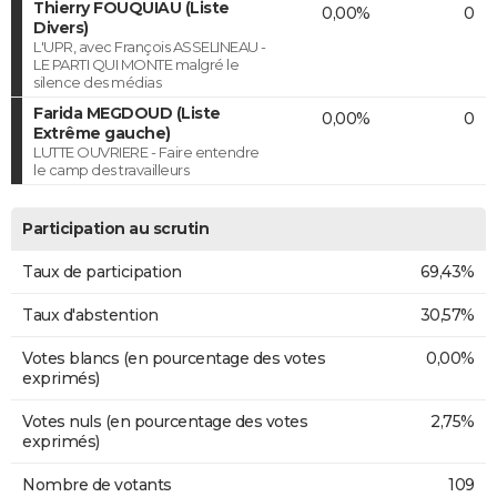
Thierry FOUQUIAU (Liste
0,00%
0
Divers)
L'UPR, avec François ASSELINEAU -
LE PARTI QUI MONTE malgré le
silence des médias
Farida MEGDOUD (Liste
0,00%
0
Extrême gauche)
LUTTE OUVRIERE - Faire entendre
le camp des travailleurs
Participation au scrutin
Taux de participation
69,43%
Taux d'abstention
30,57%
Votes blancs (en pourcentage des votes
0,00%
exprimés)
Votes nuls (en pourcentage des votes
2,75%
exprimés)
Nombre de votants
109