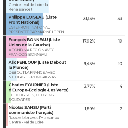
Centre - Val de Loire, la
Renaissance !
Philippe LOISEAU (Liste
31,13%
33
Front National)
LISTE FRONT NATIONAL
PRESENTEE PAR MARINE LE PEN
François BONNEAU (Liste
17,92%
19
Union de la Gauche)
A FOND MA REGION AVEC
FRANCOIS BONNEAU
Alix PENLOUP (Liste Debout
9,43%
10
la France)
DEBOUT LA FRANCE AVEC
NICOLAS DUPONT-AIGNAN
Charles FOURNIER (Liste
3,77%
4
d'Europe-Ecologie-Les Verts)
ECOLOGISTES, CITOYENS ET
SOLIDAIRES
Nicolas SANSU (Parti
1,89%
2
communiste français)
Rassembler avec l'Humain au
Centre - Val de Loire