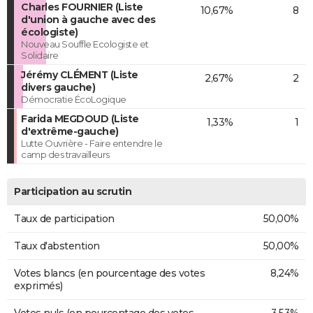
Charles FOURNIER (Liste
10,67%
8
d'union à gauche avec des
écologiste)
Nouveau Souffle Ecologiste et
Solidaire
Jérémy CLÉMENT (Liste
2,67%
2
divers gauche)
Démocratie ÉcoLogique
Farida MEGDOUD (Liste
1,33%
1
d'extrême-gauche)
Lutte Ouvrière - Faire entendre le
camp des travailleurs
Participation au scrutin
Taux de participation
50,00%
Taux d'abstention
50,00%
Votes blancs (en pourcentage des votes
8,24%
exprimés)