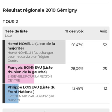
Résultat régionale 2010 Gémigny
TOUR 2
Tête de liste
% des voix
Voix
Liste
Hervé NOVELLI (Liste de la
58,43%
52
majorité)
Hervé NOVELLI: Il faut changer
pour mieux vivre en Région
Centre
François BONNEAU (Liste
28,09%
25
d'Union de la gauche)
ENSEMBLE POUR LA REGION
CENTRE
Philippe LOISEAU (Liste du
13,48%
12
Front National)
FRONT NATIONAL - Les français
d'abord