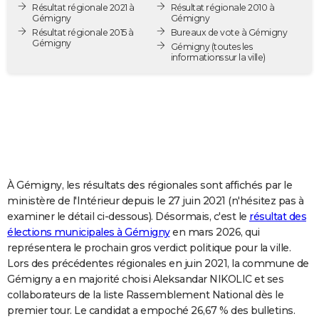
Résultat régionale 2021 à
Résultat régionale 2010 à
City break
Voyage de noces
Climat
Destinations
Voyage nature
Forum
+
PHOTO
Gémigny
Gémigny
Résultat régionale 2015 à
Bureaux de vote à Gémigny
Gémigny
GUIDES D'ACHAT
Gémigny
(toutes les
informations sur la ville)
BONS PLANS
CARTE DE VOEUX
Carte Bonne année
Carte Pâques
Carte de Noël
Carte Saint-Valentin
Carte d'anniversaire
DICTIONNAIRE
Biographies
Expressions
Dictionnaire
Citations
Proverbes
PROGRAMME TV
À Gémigny, les résultats des régionales sont affichés par le
COPAINS D'AVANT
ministère de l'Intérieur depuis le 27 juin 2021 (n'hésitez pas à
examiner le détail ci-dessous). Désormais, c'est le
résultat des
Se connecter
Collèges
Universités
Service militaire
S'inscrire
Lycées
Primaires
Entreprises
Avis de recherche
AVIS DE DÉCÈS
élections municipales à Gémigny
en mars 2026, qui
représentera le prochain gros verdict politique pour la ville.
FORUM
Lors des précédentes régionales en juin 2021, la commune de
Lifestyle
Sport
Television
Cinema
Bricolage
Culture
Auto
Voyage
Gémigny a en majorité choisi Aleksandar NIKOLIC et ses
collaborateurs de la liste Rassemblement National dès le
premier tour. Le candidat a empoché 26,67 % des bulletins.