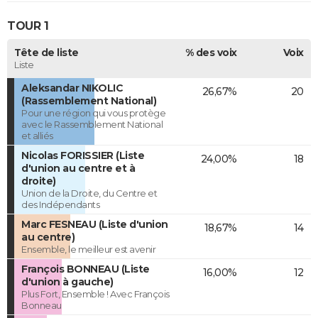
TOUR 1
Tête de liste
% des voix
Voix
Liste
Aleksandar NIKOLIC
26,67%
20
(Rassemblement National)
Pour une région qui vous protège
avec le Rassemblement National
et alliés
Nicolas FORISSIER (Liste
24,00%
18
d'union au centre et à
droite)
Union de la Droite, du Centre et
des Indépendants
Marc FESNEAU (Liste d'union
18,67%
14
au centre)
Ensemble, le meilleur est avenir
François BONNEAU (Liste
16,00%
12
d'union à gauche)
Plus Fort, Ensemble ! Avec François
Bonneau