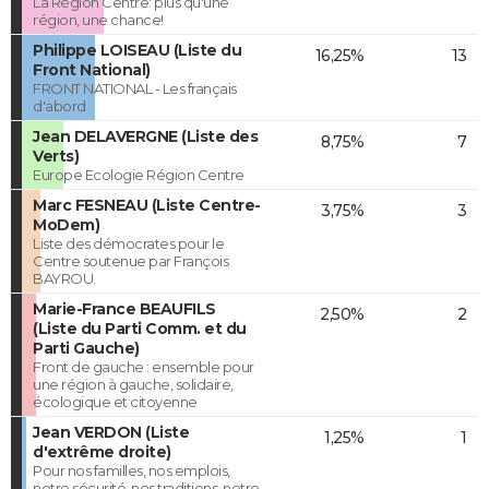
La Région Centre: plus qu'une
région, une chance!
Philippe LOISEAU (Liste du
16,25%
13
Front National)
FRONT NATIONAL - Les français
d'abord
Jean DELAVERGNE (Liste des
8,75%
7
Verts)
Europe Ecologie Région Centre
Marc FESNEAU (Liste Centre-
3,75%
3
MoDem)
Liste des démocrates pour le
Centre soutenue par François
BAYROU.
Marie-France BEAUFILS
2,50%
2
(Liste du Parti Comm. et du
Parti Gauche)
Front de gauche : ensemble pour
une région à gauche, solidaire,
écologique et citoyenne
Jean VERDON (Liste
1,25%
1
d'extrême droite)
Pour nos familles, nos emplois,
notre sécurité, nos traditions, notre