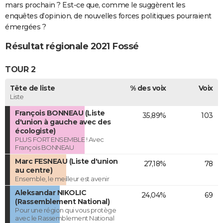
mars prochain ? Est-ce que, comme le suggèrent les
enquêtes d’opinion, de nouvelles forces politiques pourraient
émergées ?
Résultat régionale 2021 Fossé
TOUR 2
Tête de liste
% des voix
Voix
Liste
François BONNEAU (Liste
35,89%
103
d'union à gauche avec des
écologiste)
PLUS FORT ENSEMBLE ! Avec
François BONNEAU
Marc FESNEAU (Liste d'union
27,18%
78
au centre)
Ensemble, le meilleur est avenir
Aleksandar NIKOLIC
24,04%
69
(Rassemblement National)
Pour une région qui vous protège
avec le Rassemblement National