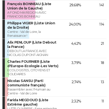
François BONNEAU (Liste
29,68%
141
Union de la Gauche)
A FOND MA REGION AVEC
FRANCOIS BONNEAU
Philippe VIGIER (Liste Union
24,00%
114
de la Droite)
Centre - Val de Loire, la
Renaissance !
Alix PENLOUP (Liste Debout
4,42%
21
la France)
DEBOUT LA FRANCE AVEC
NICOLAS DUPONT-AIGNAN
Charles FOURNIER (Liste
3,79%
18
d'Europe-Ecologie-Les Verts)
ECOLOGISTES, CITOYENS ET
SOLIDAIRES
Nicolas SANSU (Parti
2,74%
13
communiste français)
Rassembler avec l'Humain au
Centre - Val de Loire
Farida MEGDOUD (Liste
2,32%
11
Extrême gauche)
LUTTE OUVRIERE - Faire entendre