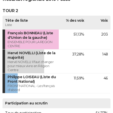
TOUR 2
Tête de liste
% des voix
Voix
Liste
François BONNEAU (Liste
51,13%
203
d'Union de la gauche)
ENSEMBLE POUR LA REGION
CENTRE
Hervé NOVELLI (Liste de la
37,28%
148
majorité)
Hervé NOVELLI: Il faut changer
pour mieux vivre en Région
Centre
Philippe LOISEAU (Liste du
11,59%
46
Front National)
FRONT NATIONAL - Les français
d'abord
Participation au scrutin
Taux de participation
54,77%