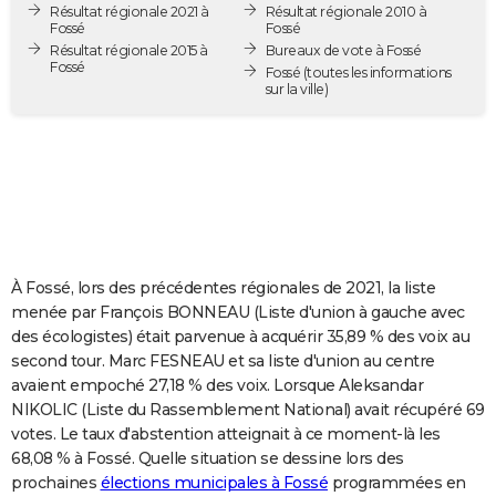
Résultat régionale 2021 à
Résultat régionale 2010 à
City break
Voyage de noces
Climat
Destinations
Voyage nature
Forum
+
PHOTO
Fossé
Fossé
Résultat régionale 2015 à
Bureaux de vote à Fossé
Fossé
GUIDES D'ACHAT
Fossé
(toutes les informations
sur la ville)
BONS PLANS
CARTE DE VOEUX
Carte Bonne année
Carte Pâques
Carte de Noël
Carte Saint-Valentin
Carte d'anniversaire
DICTIONNAIRE
Biographies
Expressions
Dictionnaire
Citations
Proverbes
PROGRAMME TV
À Fossé, lors des précédentes régionales de 2021, la liste
COPAINS D'AVANT
menée par François BONNEAU (Liste d'union à gauche avec
des écologistes) était parvenue à acquérir 35,89 % des voix au
Se connecter
Collèges
Universités
Service militaire
S'inscrire
Lycées
Primaires
Entreprises
Avis de recherche
AVIS DE DÉCÈS
second tour. Marc FESNEAU et sa liste d'union au centre
avaient empoché 27,18 % des voix. Lorsque Aleksandar
FORUM
NIKOLIC (Liste du Rassemblement National) avait récupéré 69
Lifestyle
Sport
Television
Cinema
Bricolage
Culture
Auto
Voyage
votes. Le taux d'abstention atteignait à ce moment-là les
68,08 % à Fossé. Quelle situation se dessine lors des
prochaines
élections municipales à Fossé
programmées en