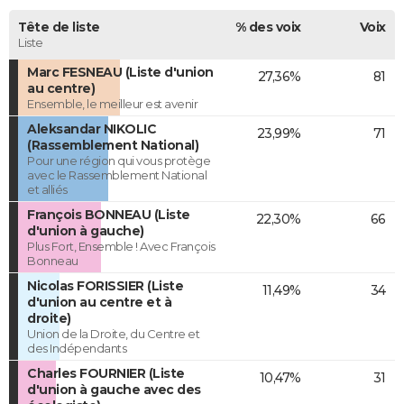
Tête de liste
% des voix
Voix
Liste
Marc FESNEAU (Liste d'union
27,36%
81
au centre)
Ensemble, le meilleur est avenir
Aleksandar NIKOLIC
23,99%
71
(Rassemblement National)
Pour une région qui vous protège
avec le Rassemblement National
et alliés
François BONNEAU (Liste
22,30%
66
d'union à gauche)
Plus Fort, Ensemble ! Avec François
Bonneau
Nicolas FORISSIER (Liste
11,49%
34
d'union au centre et à
droite)
Union de la Droite, du Centre et
des Indépendants
Charles FOURNIER (Liste
10,47%
31
d'union à gauche avec des