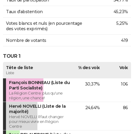
Taux d'abstention
45,23%
Votes blancs et nuls (en pourcentage
5,25%
des votes exprimés)
Nombre de votants
419
TOUR 1
Tête de liste
% des voix
Voix
Liste
François BONNEAU (Liste du
30,37%
106
Parti Socialiste)
La Région Centre: plus qu'une
région, une chance!
Hervé NOVELLI (Liste de la
24,64%
86
majorité)
Hervé NOVELLI: Il faut changer
pour mieux vivre en Région
Centre