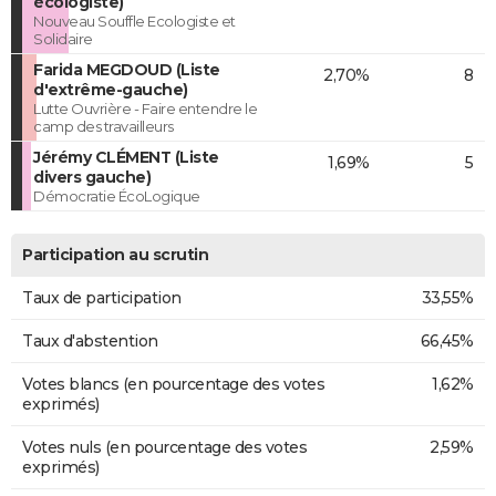
écologiste)
Nouveau Souffle Ecologiste et
Solidaire
Farida MEGDOUD (Liste
2,70%
8
d'extrême-gauche)
Lutte Ouvrière - Faire entendre le
camp des travailleurs
Jérémy CLÉMENT (Liste
1,69%
5
divers gauche)
Démocratie ÉcoLogique
Participation au scrutin
Taux de participation
33,55%
Taux d'abstention
66,45%
Votes blancs (en pourcentage des votes
1,62%
exprimés)
Votes nuls (en pourcentage des votes
2,59%
exprimés)