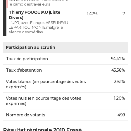
le camp des travailleurs
Thierry FOUQUIAU (Liste
1,47%
7
Divers)
L'UPR, avec François ASSELINEAU -
LE PARTI QUI MONTE malgré le
silence des médias
Participation au scrutin
Taux de participation
54,42%
Taux d'abstention
45,58%
Votes blancs (en pourcentage des votes
3,61%
exprimés)
Votes nuls (en pourcentage des votes
1,20%
exprimés)
Nombre de votants
499
Résultat régionale 2010 Fossé