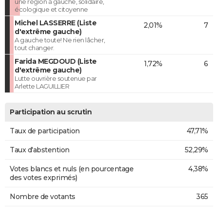
une région à gauche, solidaire,
écologique et citoyenne
Michel LASSERRE (Liste
2,01%
7
d'extrême gauche)
A gauche toute! Ne rien lâcher,
tout changer.
Farida MEGDOUD (Liste
1,72%
6
d'extrême gauche)
Lutte ouvrière soutenue par
Arlette LAGUILLIER
Participation au scrutin
Taux de participation
47,71%
Taux d'abstention
52,29%
Votes blancs et nuls (en pourcentage
4,38%
des votes exprimés)
Nombre de votants
365