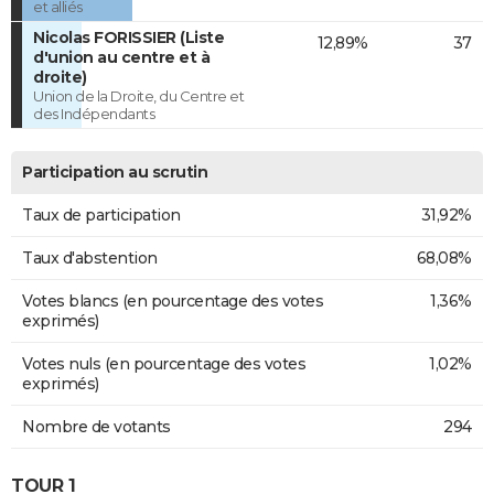
et alliés
Nicolas FORISSIER (Liste
12,89%
37
d'union au centre et à
droite)
Union de la Droite, du Centre et
des Indépendants
Participation au scrutin
Taux de participation
31,92%
Taux d'abstention
68,08%
Votes blancs (en pourcentage des votes
1,36%
exprimés)
Votes nuls (en pourcentage des votes
1,02%
exprimés)
Nombre de votants
294
TOUR 1