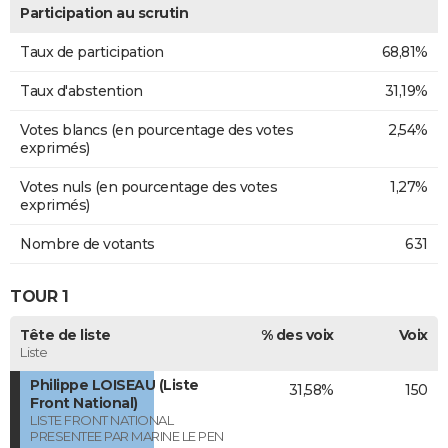
Participation au scrutin
Taux de participation
68,81%
Taux d'abstention
31,19%
Votes blancs (en pourcentage des votes
2,54%
exprimés)
Votes nuls (en pourcentage des votes
1,27%
exprimés)
Nombre de votants
631
TOUR 1
Tête de liste
% des voix
Voix
Liste
Philippe LOISEAU (Liste
31,58%
150
Front National)
LISTE FRONT NATIONAL
PRESENTEE PAR MARINE LE PEN