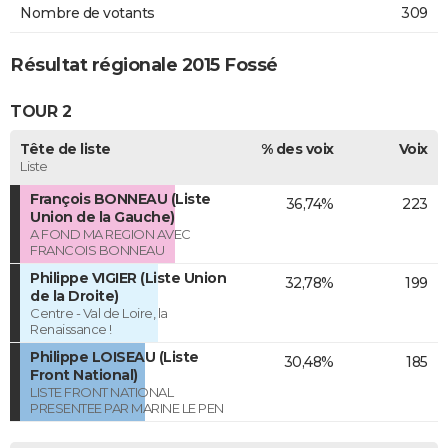
Nombre de votants
309
Résultat régionale 2015 Fossé
TOUR 2
Tête de liste
% des voix
Voix
Liste
François BONNEAU (Liste
36,74%
223
Union de la Gauche)
A FOND MA REGION AVEC
FRANCOIS BONNEAU
Philippe VIGIER (Liste Union
32,78%
199
de la Droite)
Centre - Val de Loire, la
Renaissance !
Philippe LOISEAU (Liste
30,48%
185
Front National)
LISTE FRONT NATIONAL
PRESENTEE PAR MARINE LE PEN