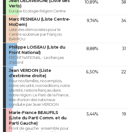
Jean DELAVERGNE (Liste des
10,89%
38
Verts)
Europe Ecologie Région Centre
Marc FESNEAU (Liste Centre-
9,74%
34
MoDem)
Liste des démocrates pour le
Centre soutenue par François
BAYROU.
Philippe LOISEAU (Liste du
8,88%
31
Front National)
FRONT NATIONAL - Les français
d'abord
Jean VERDON (Liste
6,30%
22
d'extrême droite)
Pour nos familles, nos emplois,
notre sécurité, nos traditions, notre
identité, restons français dans
notre région. Le Parti de la France,
liste d'union des nationaux
conduite par Jean VERDON.
Marie-France BEAUFILS
5,44%
19
(Liste du Parti Comm. et du
Parti Gauche)
Front de gauche : ensemble pour