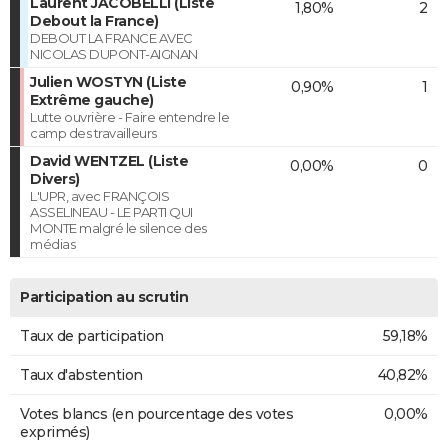
Laurent JACOBELLI (Liste
1,80%
2
Debout la France)
DEBOUT LA FRANCE AVEC
NICOLAS DUPONT-AIGNAN
Julien WOSTYN (Liste
0,90%
1
Extrême gauche)
Lutte ouvrière - Faire entendre le
camp des travailleurs
David WENTZEL (Liste
0,00%
0
Divers)
L'UPR, avec FRANÇOIS
ASSELINEAU - LE PARTI QUI
MONTE malgré le silence des
médias
Participation au scrutin
Taux de participation
59,18%
Taux d'abstention
40,82%
Votes blancs (en pourcentage des votes
0,00%
exprimés)