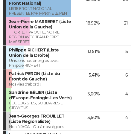
Front National)
LISTE FRONT NATIONAL
PRESENTEE PAR MARINE LE PEN
Jean-Pierre MASSERET (Liste
18,92%
21
Union de la Gauche)
+ FORTE, + PROCHE, NOTRE
REGION AVEC JEAN-PIERRE
MASSERET
Philippe RICHERT (Liste
13,51%
15
Union de la Droite)
Unissons nos énergies avec
Philippe RICHERT
Patrick PERON (Liste du
5,41%
6
Front de Gauche)
Nos vies d'abord !
Sandrine BÉLIER (Liste
3,60%
4
d'Europe-Ecologie-Les Verts)
ÉCOLOGISTES, SOLIDAIRES ET
CITOYENS
Jean-Georges TROUILLET
3,60%
4
(Liste Régionaliste)
Non à l'ACAL, Oui à nos régions !