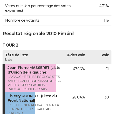
Votes nuls (en pourcentage des votes
4,31%
exprimés)
Nombre de votants
116
Résultat régionale 2010 Fiménil
TOUR 2
Tête de liste
% des voix
Voix
Liste
Jean-Pierre MASSERET (Liste
47,66%
51
d'Union de la gauche)
LA GAUCHE ET LES ECOLOGISTES
AVEC JEAN-PIERRE MASSERET : LA
VIE, LE COEUR, L'ACTION -
RADICALEMENT LORRAIN
Thierry GOURLOT (Liste du
28,04%
30
Front National)
LISTE FRONT NATIONAL POUR LA
LORRAINE ET LES FRANCAIS
D'ABORD