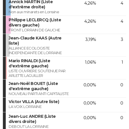
Annick MARTIN (Liste
4,26%
4
d'extrême droite)
Non aux minarets en Lorraine
Philippe LECLERCQ (Liste
4,26%
4
divers gauche)
FRONT LORRAIN DE GAUCHE
Jean-Claude KAAS (Autre
3,19%
3
liste)
ALLIANCE ECOLOGISTE
INDEPENDANTE DE LORRAINE
Mario RINALDI (Liste
1,06%
1
d'extrême gauche)
LISTE OUVRIERE SOUTENUE PAR
ARLETTE LAGUILLER
Jean-Noël BOUET (Liste
0,00%
0
d'extrême gauche)
NOUVEAU PARTI ANTI CAPITALISTE
Victor VILLA (Autre liste)
0,00%
0
LA VOIX LORRAINE
Jean-Luc ANDRE (Liste
0,00%
0
divers droite)
DEBOUT LA LORRAINE