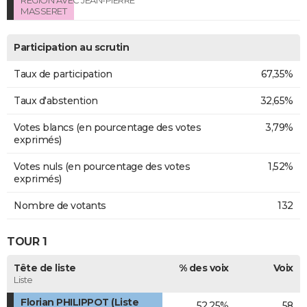
MASSERET
Participation au scrutin
Taux de participation
67,35%
Taux d'abstention
32,65%
Votes blancs (en pourcentage des votes
3,79%
exprimés)
Votes nuls (en pourcentage des votes
1,52%
exprimés)
Nombre de votants
132
TOUR 1
Tête de liste
% des voix
Voix
Liste
Florian PHILIPPOT (Liste
52,25%
58