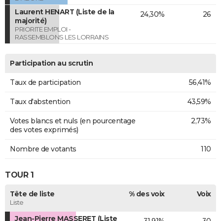
Laurent HENART (Liste de la
24,30%
26
majorité)
PRIORITE EMPLOI -
RASSEMBLONS LES LORRAINS
Participation au scrutin
Taux de participation
56,41%
Taux d'abstention
43,59%
Votes blancs et nuls (en pourcentage
2,73%
des votes exprimés)
Nombre de votants
110
TOUR 1
Tête de liste
% des voix
Voix
Liste
Jean-Pierre MASSERET (Liste
31,91%
30