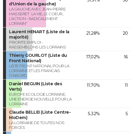
d'Union de la gauche)
LA GAUCHE AVEC JEAN-PIERRE
MASSERET : LA VIE, LE COEUR,
L'ACTION - RADICALEMENT
LORRAIN"
Laurent HENART (Liste de la
21,28%
20
majorité)
PRIORITE EMPLOI -
RASSEMBLONS LES LORRAINS
Thierry GOURLOT (Liste du
17,02%
16
Front National)
LISTE FRONT NATIONAL POUR LA
LORRAINE ET LES FRANCAIS
D'ABORD
Daniel BEGUIN (Liste des
11,70%
11
Verts)
EUROPE ECOLOGIE LORRAINE,
UNE ENERGIE NOUVELLE POUR LA
LORRAINE
Claude BELLEI (Liste Centre-
5,32%
5
MoDem)
LA LORRAINE DE TOUTES NOS
FORCES