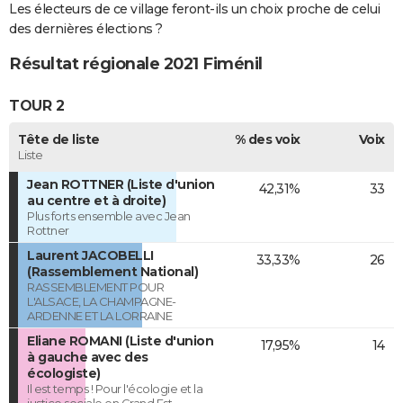
Les électeurs de ce village feront-ils un choix proche de celui
des dernières élections ?
Résultat régionale 2021 Fiménil
TOUR 2
Tête de liste
% des voix
Voix
Liste
Jean ROTTNER (Liste d'union
42,31%
33
au centre et à droite)
Plus forts ensemble avec Jean
Rottner
Laurent JACOBELLI
33,33%
26
(Rassemblement National)
RASSEMBLEMENT POUR
L'ALSACE, LA CHAMPAGNE-
ARDENNE ET LA LORRAINE
Eliane ROMANI (Liste d'union
17,95%
14
à gauche avec des
écologiste)
Il est temps ! Pour l'écologie et la