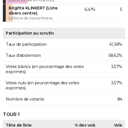
justice sociale en Grand Est
Brigitte KLINKERT (Liste
6,41%
5
divers centre)
La force de nos territoires
Participation au scrutin
Taux de participation
41,38%
Taux d'abstention
58,62%
Votes blancs (en pourcentage des votes
3,57%
exprimés)
Votes nuls (en pourcentage des votes
3,57%
exprimés)
Nombre de votants
84
TOUR 1
Tête de liste
% des voix
Voix