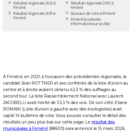
Résultat régionale 2021 à
Résultat régionale 2010 à
City break
Voyage de noces
Climat
Destinations
Voyage nature
Forum
+
PHOTO
Fiménil
Fiménil
Résultat régionale 2015 à
Bureaux de vote à Fiménil
Fiménil
GUIDES D'ACHAT
Fiménil
(toutes les
informations sur la ville)
BONS PLANS
CARTE DE VOEUX
Carte Bonne année
Carte Pâques
Carte de Noël
Carte Saint-Valentin
Carte d'anniversaire
DICTIONNAIRE
Biographies
Expressions
Dictionnaire
Citations
Proverbes
PROGRAMME TV
À Fiménil, en 2021, à l'occasion des précédentes régionales, le
COPAINS D'AVANT
candidat Jean ROTTNER et ses confrères de la liste d'union au
centre et à droite avaient obtenu 42,3 % des suffrages au
Se connecter
Collèges
Universités
Service militaire
S'inscrire
Lycées
Primaires
Entreprises
Avis de recherche
AVIS DE DÉCÈS
second tour. La liste Rassemblement National avec Laurent
JACOBELLI avait hérité de 33,3 % des voix. De son côté, Eliane
FORUM
ROMANI (Liste d'union à gauche avec des écologistes) avait
Lifestyle
Sport
Television
Cinema
Bricolage
Culture
Auto
Voyage
capté 14 bulletins de vote. Vous pouvez consulter le détail des
résultats un peu plus bas sur cette page. Le
résultat des
municipales à Fiménil
(88600) sera annoncé le 15 mars 2026.