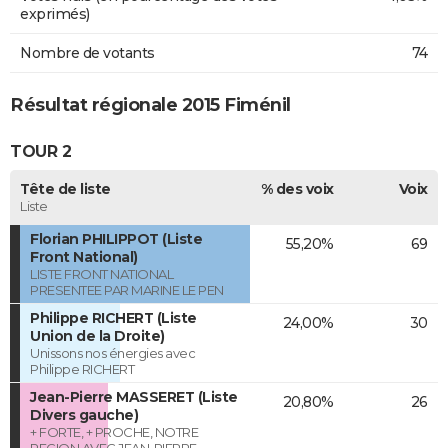
exprimés)
Nombre de votants
74
Résultat régionale 2015 Fiménil
TOUR 2
Tête de liste
% des voix
Voix
Liste
Florian PHILIPPOT (Liste
55,20%
69
Front National)
LISTE FRONT NATIONAL
PRESENTEE PAR MARINE LE PEN
Philippe RICHERT (Liste
24,00%
30
Union de la Droite)
Unissons nos énergies avec
Philippe RICHERT
Jean-Pierre MASSERET (Liste
20,80%
26
Divers gauche)
+ FORTE, + PROCHE, NOTRE
REGION AVEC JEAN-PIERRE