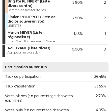
Brigitte KLINKERT (Liste
2,90%
2
divers centre)
La force de nos territoires
Florian PHILIPPOT (Liste de
2,90%
2
droite souverainiste)
LIBERTÉ !
Martin MEYER (Liste
1,45%
1
régionaliste)
Stop Grand Est, en avant l'Alsace !
Adil TYANE (Liste divers)
0,00%
0
Agir pour ne plus subir
Participation au scrutin
Taux de participation
36,45%
Taux d'abstention
63,55%
Votes blancs (en pourcentage des votes
2,70%
exprimés)
Votes nuls (en pourcentage des votes
4,05%