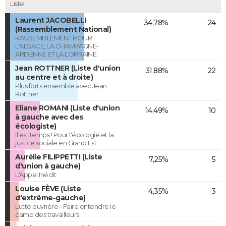
Liste
Laurent JACOBELLI
34,78%
24
(Rassemblement National)
RASSEMBLEMENT POUR
L'ALSACE, LA CHAMPAGNE-
ARDENNE ET LA LORRAINE
Jean ROTTNER (Liste d'union
31,88%
22
au centre et à droite)
Plus forts ensemble avec Jean
Rottner
Eliane ROMANI (Liste d'union
14,49%
10
à gauche avec des
écologiste)
Il est temps ! Pour l'écologie et la
justice sociale en Grand Est
Aurélie FILIPPETTI (Liste
7,25%
5
d'union à gauche)
L'Appel Inédit
Louise FÈVE (Liste
4,35%
3
d'extrême-gauche)
Lutte ouvrière - Faire entendre le
camp des travailleurs