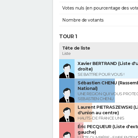
Votes nuls (en pourcentage des vot
Nombre de votants
TOUR 1
Tête de liste
Liste
Xavier BERTRAND (Liste d'u
droite)
SE BATTRE POUR VOUS !
Sébastien CHENU (Rassem
National)
UNE REGION QUI VOUS PROTE
SEBASTIEN CHENU
Laurent PIETRASZEWSKI (L
d'union au centre)
HAUTS-DE FRANCE UNIS
Éric PECQUEUR (Liste d'ex
gauche)
LUTTE OUVRIÈRE - FAIRE ENTE