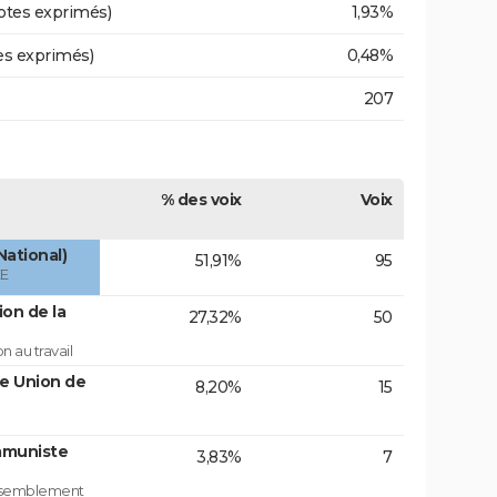
otes exprimés)
1,93%
es exprimés)
0,48%
207
% des voix
Voix
National)
51,91%
95
ÉE
on de la
27,32%
50
 au travail
te Union de
8,20%
15
mmuniste
3,83%
7
assemblement