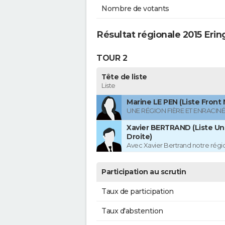
Nombre de votants
Résultat régionale 2015 Eri
TOUR 2
Tête de liste
Liste
Marine LE PEN (Liste Front 
UNE RÉGION FIÈRE ET ENRACIN
Xavier BERTRAND (Liste Uni
Droite)
Avec Xavier Bertrand notre région
Participation au scrutin
Taux de participation
Taux d'abstention