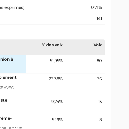
es exprimés)
0,71%
141
% des voix
Voix
nion à
51,95%
80
blement
23,38%
36
GE AVEC
iste
9,74%
15
trême-
5,19%
8
NDRE LE CAMP