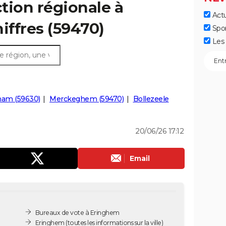
ction régionale à
Actu
iffres (59470)
Spo
Les 
ham (59630)
Merckeghem (59470)
Bollezeele
20/06/26 17:12
Email
Bureaux de vote à Eringhem
Eringhem
(toutes les informations sur la ville)