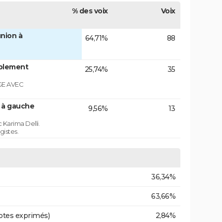
% des voix
Voix
nion à
64,71%
88
blement
25,74%
35
GE AVEC
n à gauche
9,56%
13
 Karima Delli.
gistes.
36,34%
63,66%
otes exprimés)
2,84%