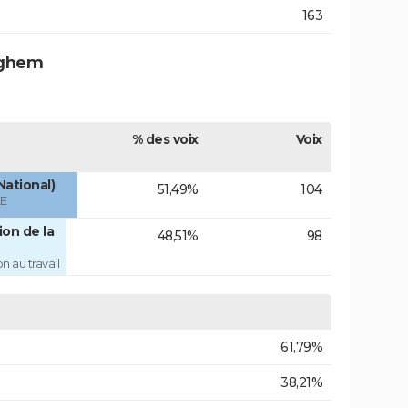
163
nghem
% des voix
Voix
National)
51,49%
104
ÉE
on de la
48,51%
98
 au travail
61,79%
38,21%