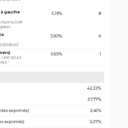
n à gauche
5,19%
8
 Karima Delli.
gistes.
te
3,90%
6
ASSEMBLEE
vers)
0,65%
1
T, UNE SEULE
ALE !
42,23%
57,77%
otes exprimés)
2,45%
es exprimés)
3,07%