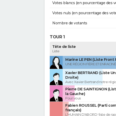
Votes blancs (en pourcentage des v
Votes nuls (en pourcentage des vot
Nombre de votants
TOUR 1
Tête de liste
Liste
Marine LE PEN (Liste Front 
UNE RÉGION FIÈRE ET ENRACIN
Xavier BERTRAND (Liste Uni
Droite)
Avec Xavier Bertrand notre région
Pierre DE SAINTIGNON (Lis
la Gauche)
Pour vous
Fabien ROUSSEL (Parti co
français)
L'HUMAIN D'ABORD ! liste de r