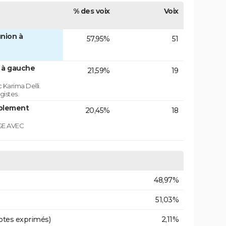
% des voix
Voix
nion à
57,95%
51
n à gauche
21,59%
19
 Karima Delli.
gistes.
blement
20,45%
18
GE AVEC
48,97%
51,03%
otes exprimés)
2,11%