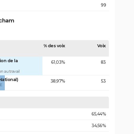
99
ncham
% des voix
Voix
on de la
61,03%
83
 au travail
National)
38,97%
53
ÉE
65,44%
34,56%