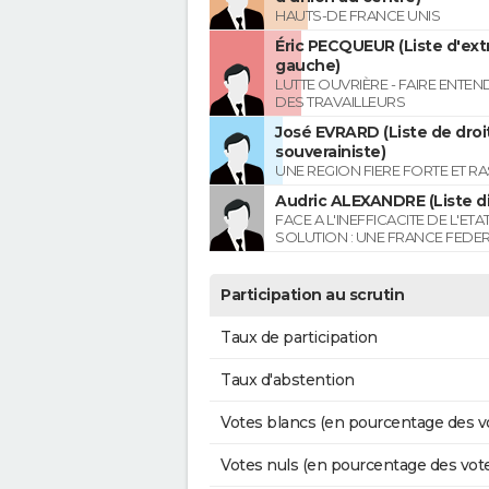
HAUTS-DE FRANCE UNIS
Éric PECQUEUR (Liste d'ex
gauche)
LUTTE OUVRIÈRE - FAIRE ENTE
DES TRAVAILLEURS
José EVRARD (Liste de droi
souverainiste)
UNE REGION FIERE FORTE ET R
Audric ALEXANDRE (Liste di
FACE A L'INEFFICACITE DE L'ETA
SOLUTION : UNE FRANCE FEDER
Participation au scrutin
Taux de participation
Taux d'abstention
Votes blancs (en pourcentage des v
Votes nuls (en pourcentage des vot