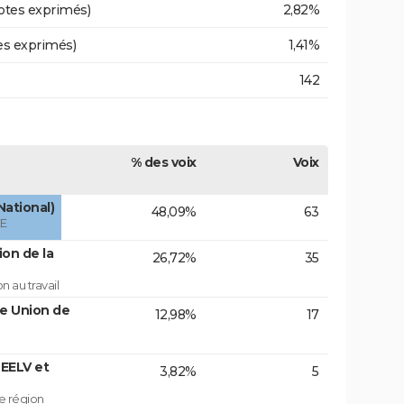
otes exprimés)
2,82%
es exprimés)
1,41%
142
% des voix
Voix
National)
48,09%
63
ÉE
on de la
26,72%
35
 au travail
te Union de
12,98%
17
EELV et
3,82%
5
e région