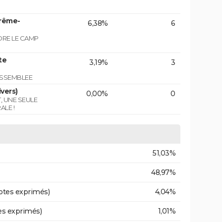
trême-
6,38%
6
NDRE LE CAMP
te
3,19%
3
ASSEMBLEE
vers)
0,00%
0
T, UNE SEULE
ALE !
51,03%
48,97%
otes exprimés)
4,04%
es exprimés)
1,01%