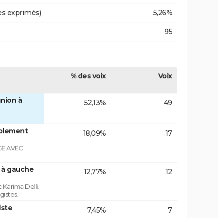
es exprimés)
5,26%
95
% des voix
Voix
nion à
52,13%
49
blement
18,09%
17
GE AVEC
n à gauche
12,77%
12
 Karima Delli.
gistes.
iste
7,45%
7