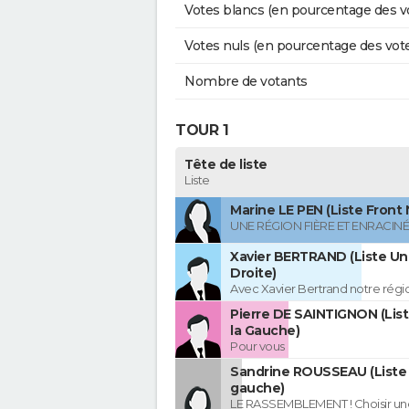
Votes blancs (en pourcentage des v
Votes nuls (en pourcentage des vot
Nombre de votants
TOUR 1
Tête de liste
Liste
Marine LE PEN (Liste Front 
UNE RÉGION FIÈRE ET ENRACIN
Xavier BERTRAND (Liste Uni
Droite)
Avec Xavier Bertrand notre région
Pierre DE SAINTIGNON (Lis
la Gauche)
Pour vous
Sandrine ROUSSEAU (Liste 
gauche)
LE RASSEMBLEMENT ! Choisir un