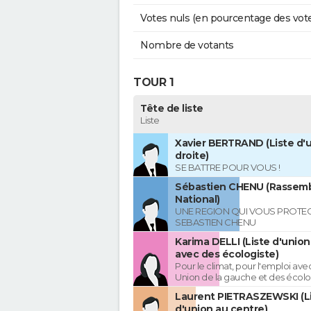
Votes nuls (en pourcentage des vot
Nombre de votants
TOUR 1
Tête de liste
Liste
Xavier BERTRAND (Liste d'u
droite)
SE BATTRE POUR VOUS !
Sébastien CHENU (Rassem
National)
UNE REGION QUI VOUS PROTE
SEBASTIEN CHENU
Karima DELLI (Liste d'unio
avec des écologiste)
Pour le climat, pour l'emploi avec
Union de la gauche et des écolo
Laurent PIETRASZEWSKI (L
d'union au centre)