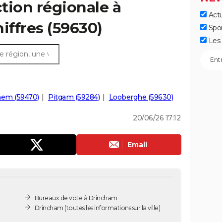
ction régionale à
Actu
iffres (59630)
Spo
Les 
hem (59470)
Pitgam (59284)
Looberghe (59630)
20/06/26 17:12
Email
Bureaux de vote à Drincham
Drincham
(toutes les informations sur la ville)