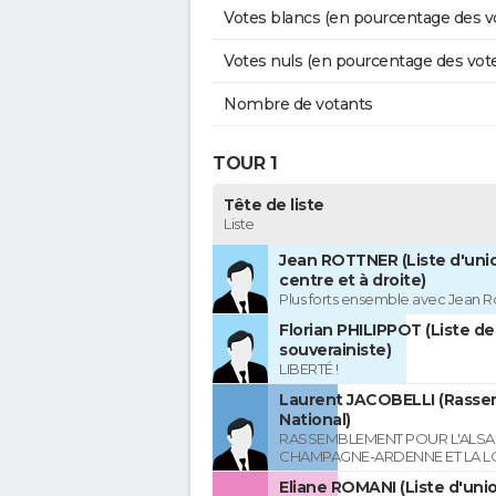
Votes blancs (en pourcentage des v
Votes nuls (en pourcentage des vot
Nombre de votants
TOUR 1
Tête de liste
Liste
Jean ROTTNER (Liste d'uni
centre et à droite)
Plus forts ensemble avec Jean R
Florian PHILIPPOT (Liste de
souverainiste)
LIBERTÉ !
Laurent JACOBELLI (Rass
National)
RASSEMBLEMENT POUR L'ALSAC
CHAMPAGNE-ARDENNE ET LA L
Eliane ROMANI (Liste d'uni