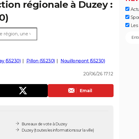
ction régionale à Duzey :
Actu
0)
Spo
Les 
y (55230)
Pillon (55230)
Nouillonpont (55230)
20/06/26 17:12
Email
Bureaux de vote à Duzey
Duzey
(toutes les informations sur la ville)