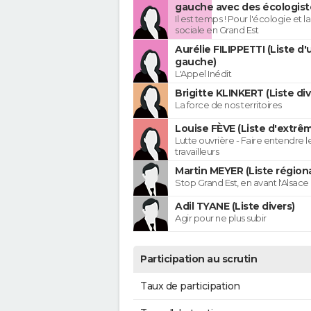
gauche avec des écologist
Il est temps ! Pour l'écologie et la
sociale en Grand Est
Aurélie FILIPPETTI (Liste d'
gauche)
L'Appel Inédit
Brigitte KLINKERT (Liste di
La force de nos territoires
Louise FÈVE (Liste d'extr
Lutte ouvrière - Faire entendre 
travailleurs
Martin MEYER (Liste régiona
Stop Grand Est, en avant l'Alsace 
Adil TYANE (Liste divers)
Agir pour ne plus subir
Participation au scrutin
Taux de participation