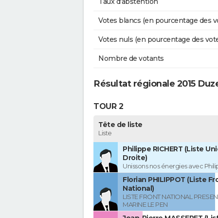
Taux d'abstention
Votes blancs (en pourcentage des v
Votes nuls (en pourcentage des vot
Nombre de votants
Résultat régionale 2015 Duz
TOUR 2
Tête de liste
Liste
Philippe RICHERT (Liste Uni
Droite)
Unissons nos énergies avec Phil
Florian PHILIPPOT (Liste Fr
National)
LISTE FRONT NATIONAL PRESEN
MARINE LE PEN