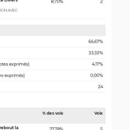
e Divers
8,70%
2
GION AVEC
66,67%
33,33%
otes exprimés)
4,17%
es exprimés)
0,00%
24
% des voix
Voix
Debout la
27,78%
5