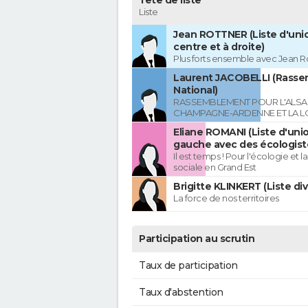
Tête de liste
Liste
Jean ROTTNER (Liste d'uni
centre et à droite)
Plus forts ensemble avec Jean R
Laurent JACOBELLI (Rass
National)
RASSEMBLEMENT POUR L'ALSAC
CHAMPAGNE-ARDENNE ET LA L
Eliane ROMANI (Liste d'uni
gauche avec des écologist
Il est temps ! Pour l'écologie et la
sociale en Grand Est
Brigitte KLINKERT (Liste di
La force de nos territoires
Participation au scrutin
Taux de participation
Taux d'abstention