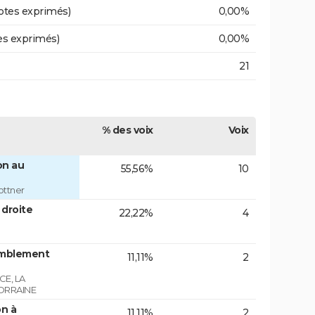
otes exprimés)
0,00%
es exprimés)
0,00%
21
% des voix
Voix
on au
55,56%
10
ottner
 droite
22,22%
4
emblement
11,11%
2
E, LA
ORRAINE
on à
11,11%
2