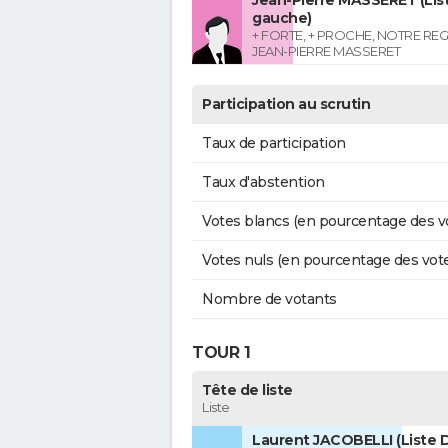
Jean-Pierre MASSERET (List
gauche)
+ FORTE, + PROCHE, NOTRE RE
JEAN-PIERRE MASSERET
Participation au scrutin
Taux de participation
Taux d'abstention
Votes blancs (en pourcentage des v
Votes nuls (en pourcentage des vot
Nombre de votants
TOUR 1
Tête de liste
Liste
Laurent JACOBELLI (Liste 