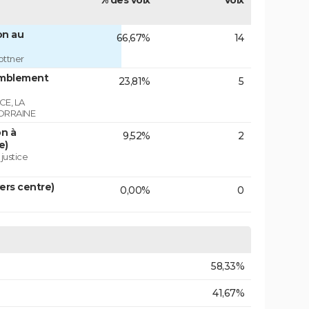
% des voix
Voix
on au
66,67%
14
ottner
emblement
23,81%
5
E, LA
ORRAINE
on à
9,52%
2
e)
 justice
vers centre)
0,00%
0
58,33%
41,67%