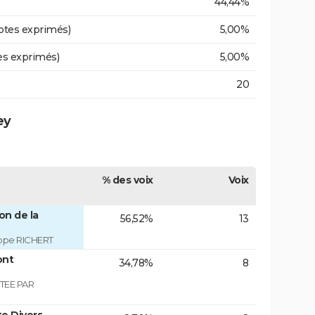
44,44%
otes exprimés)
5,00%
es exprimés)
5,00%
20
ey
% des voix
Voix
on de la
56,52%
13
ippe RICHERT
ont
34,78%
8
TEE PAR