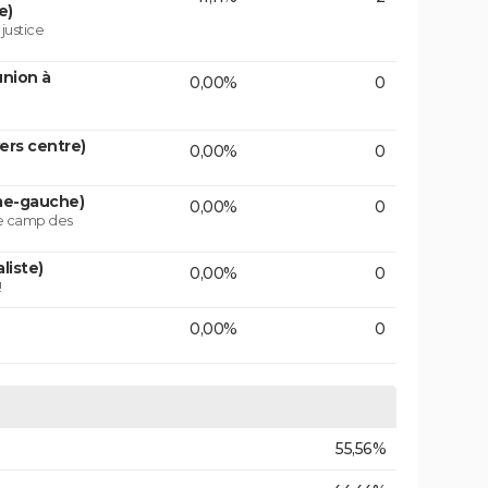
e)
 justice
union à
0,00%
0
vers centre)
0,00%
0
ême-gauche)
0,00%
0
le camp des
liste)
0,00%
0
!
0,00%
0
55,56%