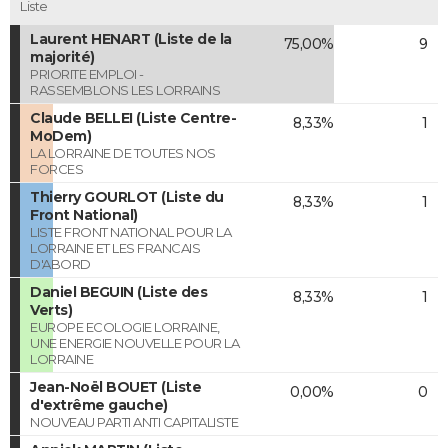
Liste
Laurent HENART (Liste de la
75,00%
9
majorité)
PRIORITE EMPLOI -
RASSEMBLONS LES LORRAINS
Claude BELLEI (Liste Centre-
8,33%
1
MoDem)
LA LORRAINE DE TOUTES NOS
FORCES
Thierry GOURLOT (Liste du
8,33%
1
Front National)
LISTE FRONT NATIONAL POUR LA
LORRAINE ET LES FRANCAIS
D'ABORD
Daniel BEGUIN (Liste des
8,33%
1
Verts)
EUROPE ECOLOGIE LORRAINE,
UNE ENERGIE NOUVELLE POUR LA
LORRAINE
Jean-Noël BOUET (Liste
0,00%
0
d'extrême gauche)
NOUVEAU PARTI ANTI CAPITALISTE