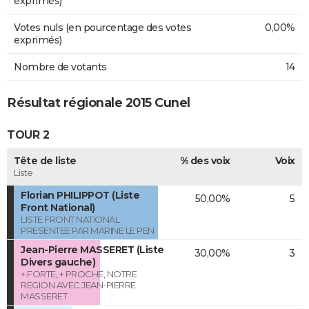
exprimés)
Votes nuls (en pourcentage des votes
0,00%
exprimés)
Nombre de votants
14
Résultat régionale 2015 Cunel
TOUR 2
Tête de liste
% des voix
Voix
Liste
Florian PHILIPPOT (Liste
50,00%
5
Front National)
LISTE FRONT NATIONAL
PRESENTEE PAR MARINE LE PEN
Jean-Pierre MASSERET (Liste
30,00%
3
Divers gauche)
+ FORTE, + PROCHE, NOTRE
REGION AVEC JEAN-PIERRE
MASSERET