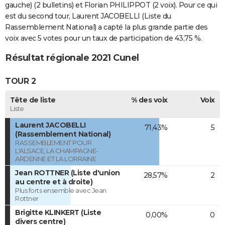
gauche) (2 bulletins) et Florian PHILIPPOT (2 voix). Pour ce qui
est du second tour, Laurent JACOBELLI (Liste du
Rassemblement National) a capté la plus grande partie des
voix avec 5 votes pour un taux de participation de 43,75 %.
Résultat régionale 2021 Cunel
TOUR 2
Tête de liste
% des voix
Voix
Liste
Laurent JACOBELLI
71,43%
5
(Rassemblement National)
RASSEMBLEMENT POUR
L'ALSACE, LA CHAMPAGNE-
ARDENNE ET LA LORRAINE
Jean ROTTNER (Liste d'union
28,57%
2
au centre et à droite)
Plus forts ensemble avec Jean
Rottner
Brigitte KLINKERT (Liste
0,00%
0
divers centre)