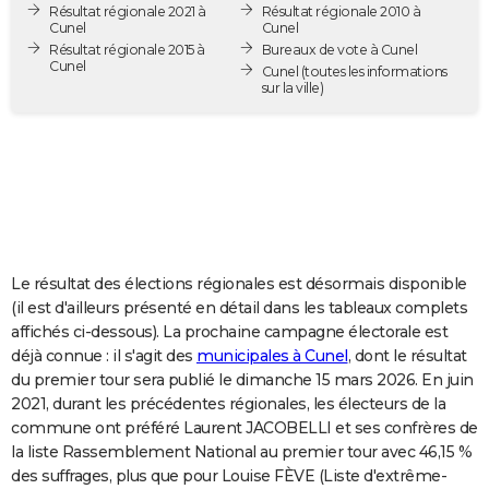
Résultat régionale 2021 à
Résultat régionale 2010 à
City break
Voyage de noces
Climat
Destinations
Voyage nature
Forum
+
PHOTO
Cunel
Cunel
Résultat régionale 2015 à
Bureaux de vote à Cunel
Cunel
GUIDES D'ACHAT
Cunel
(toutes les informations
sur la ville)
BONS PLANS
CARTE DE VOEUX
Carte Bonne année
Carte Pâques
Carte de Noël
Carte Saint-Valentin
Carte d'anniversaire
DICTIONNAIRE
Biographies
Expressions
Dictionnaire
Citations
Proverbes
PROGRAMME TV
Le résultat des élections régionales est désormais disponible
COPAINS D'AVANT
(il est d'ailleurs présenté en détail dans les tableaux complets
affichés ci-dessous). La prochaine campagne électorale est
Se connecter
Collèges
Universités
Service militaire
S'inscrire
Lycées
Primaires
Entreprises
Avis de recherche
AVIS DE DÉCÈS
déjà connue : il s'agit des
municipales à Cunel
, dont le résultat
du premier tour sera publié le dimanche 15 mars 2026. En juin
FORUM
2021, durant les précédentes régionales, les électeurs de la
Lifestyle
Sport
Television
Cinema
Bricolage
Culture
Auto
Voyage
commune ont préféré Laurent JACOBELLI et ses confrères de
la liste Rassemblement National au premier tour avec 46,15 %
des suffrages, plus que pour Louise FÈVE (Liste d'extrême-