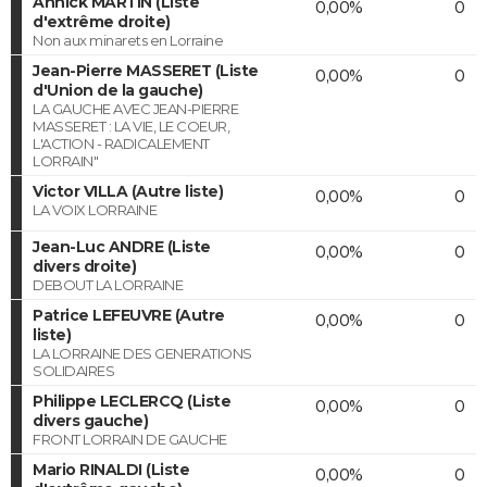
Annick MARTIN (Liste
0,00%
0
d'extrême droite)
Non aux minarets en Lorraine
Jean-Pierre MASSERET (Liste
0,00%
0
d'Union de la gauche)
LA GAUCHE AVEC JEAN-PIERRE
MASSERET : LA VIE, LE COEUR,
L'ACTION - RADICALEMENT
LORRAIN"
Victor VILLA (Autre liste)
0,00%
0
LA VOIX LORRAINE
Jean-Luc ANDRE (Liste
0,00%
0
divers droite)
DEBOUT LA LORRAINE
Patrice LEFEUVRE (Autre
0,00%
0
liste)
LA LORRAINE DES GENERATIONS
SOLIDAIRES
Philippe LECLERCQ (Liste
0,00%
0
divers gauche)
FRONT LORRAIN DE GAUCHE
Mario RINALDI (Liste
0,00%
0