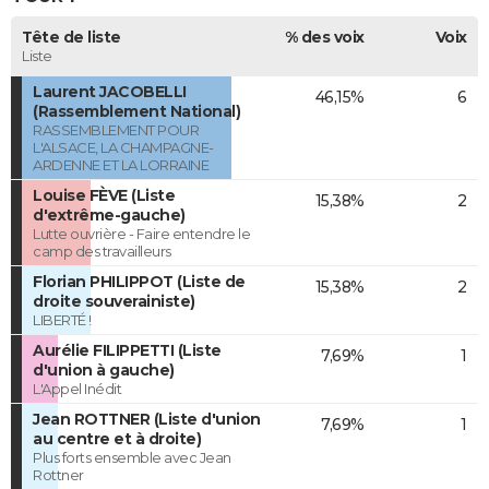
Tête de liste
% des voix
Voix
Liste
Laurent JACOBELLI
46,15%
6
(Rassemblement National)
RASSEMBLEMENT POUR
L'ALSACE, LA CHAMPAGNE-
ARDENNE ET LA LORRAINE
Louise FÈVE (Liste
15,38%
2
d'extrême-gauche)
Lutte ouvrière - Faire entendre le
camp des travailleurs
Florian PHILIPPOT (Liste de
15,38%
2
droite souverainiste)
LIBERTÉ !
Aurélie FILIPPETTI (Liste
7,69%
1
d'union à gauche)
L'Appel Inédit
Jean ROTTNER (Liste d'union
7,69%
1
au centre et à droite)
Plus forts ensemble avec Jean
Rottner