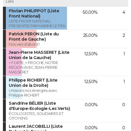
Liste
Florian PHILIPPOT (Liste
50,00%
4
Front National)
LISTE FRONT NATIONAL
PRESENTEE PAR MARINE LE PEN
Patrick PERON (Liste du
25,00%
2
Front de Gauche)
Nos vies d'abord !
Jean-Pierre MASSERET (Liste
12,50%
1
Union de la Gauche)
+ FORTE, + PROCHE, NOTRE
REGION AVEC JEAN-PIERRE
MASSERET
Philippe RICHERT (Liste
12,50%
1
Union de la Droite)
Unissons nos énergies avec
Philippe RICHERT
Sandrine BÉLIER (Liste
0,00%
0
d'Europe-Ecologie-Les Verts)
ÉCOLOGISTES, SOLIDAIRES ET
CITOYENS
Laurent JACOBELLI (Liste
0,00%
0