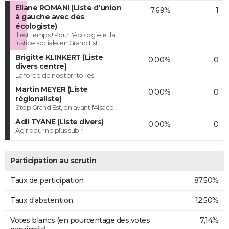
Eliane ROMANI (Liste d'union
7,69%
1
à gauche avec des
écologiste)
Il est temps ! Pour l'écologie et la
justice sociale en Grand Est
Brigitte KLINKERT (Liste
0,00%
0
divers centre)
La force de nos territoires
Martin MEYER (Liste
0,00%
0
régionaliste)
Stop Grand Est, en avant l'Alsace !
Adil TYANE (Liste divers)
0,00%
0
Agir pour ne plus subir
Participation au scrutin
Taux de participation
87,50%
Taux d'abstention
12,50%
Votes blancs (en pourcentage des votes
7,14%