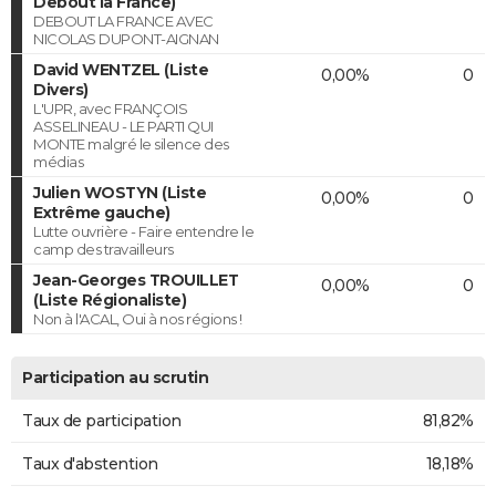
Debout la France)
DEBOUT LA FRANCE AVEC
NICOLAS DUPONT-AIGNAN
David WENTZEL (Liste
0,00%
0
Divers)
L'UPR, avec FRANÇOIS
ASSELINEAU - LE PARTI QUI
MONTE malgré le silence des
médias
Julien WOSTYN (Liste
0,00%
0
Extrême gauche)
Lutte ouvrière - Faire entendre le
camp des travailleurs
Jean-Georges TROUILLET
0,00%
0
(Liste Régionaliste)
Non à l'ACAL, Oui à nos régions !
Participation au scrutin
Taux de participation
81,82%
Taux d'abstention
18,18%