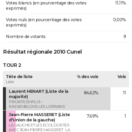
Votes blancs (en pourcentage des votes
11,11%
exprimés)
Votes nuls (en pourcentage des votes
0,00%
exprimés)
Nombre de votants
9
Résultat régionale 2010 Cunel
TOUR 2
Tête de liste
% des voix
Voix
Liste
Laurent HENART (Liste de la
84,62%
11
majorité)
PRIORITE EMPLOI -
RASSEMBLONS LES LORRAINS
Jean-Pierre MASSERET (Liste
7,69%
1
d'Union de la gauche)
LA GAUCHE ET LES ECOLOGISTES
AVEC JEAN-PIERRE MASSERET : LA